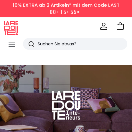
10% EXTRA
ab 2 Artikeln* mit dem Code LAST
0
0
1
5
5
5
T
S
M
Zum
Ware
La
Redoute
Menü
Suchen
Zuletzt
angesehen
Artikel