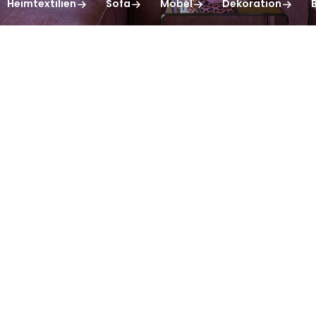
Heimtextilien
Sofa
Möbel
Dekoration