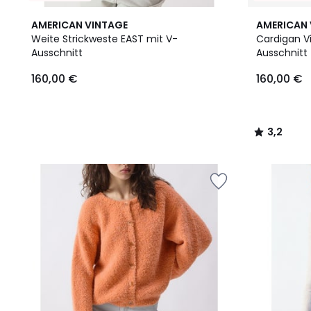
5
3,2
AMERICAN VINTAGE
AMERICAN 
Farben
/ 5
Weite Strickweste EAST mit V-
Cardigan V
Ausschnitt
Ausschnitt
160,00
160,00 €
160,00 €
€.
3,2
/
5