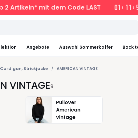
0
1
1
1
b 2 Artikeln* mit dem Code LAST
T
S
llektion
Angebote
Auswahl Sommerkoffer
Back t
Cardigan, Strickjacke
AMERICAN VINTAGE
AN VINTAGE
9
Pullover
American
vintage