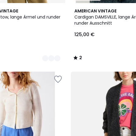
2
VINTAGE
AMERICAN VINTAGE
/
itow, lange Ärmel und runder
Cardigan DAMSVILLE, lange Ä
5
runder Ausschnitt
125,00 €
2
/
5