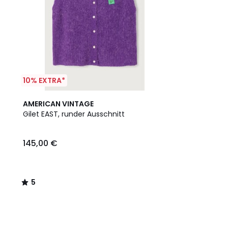
10% EXTRA*
5
AMERICAN VINTAGE
/
Gilet EAST, runder Ausschnitt
5
145,00 €
5
/
5