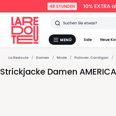
10% EXTRA
a
48 STUNDEN
Suchen
Zuletzt
Sale
Neue Ko
MENÜ
Menü
angesehen
La
Redoute
Artikel
La Redoute
Damen
Mode
Pullover, Cardigan
Strickjacke Damen AMERIC