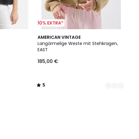
10% EXTRA*
2
5
AMERICAN VINTAGE
Farben
/
Langärmelige Weste mit Stehkragen,
5
EAST
185,00 €
5
/
5