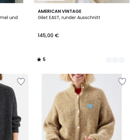
4
5
AMERICAN VINTAGE
Farben
/
rmel und
Gilet EAST, runder Ausschnitt
5
145,00 €
5
/
5