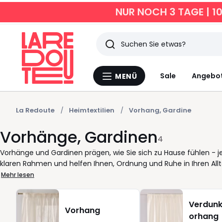
NUR NOCH 3 TAGE | 1
Suchen
Zuletzt
Sale
Angebo
MENÜ
Menü
angesehen
La
Redoute
Artikel
La Redoute
Heimtextilien
Vorhang, Gardine
Vorhänge, Gardinen
4
Vorhänge und Gardinen prägen, wie Sie sich zu Hause fühlen - j
klaren Rahmen und helfen Ihnen, Ordnung und Ruhe in Ihren Allt
Lösung suchen: Mit der passenden Gardine oder dem richtigen V
Mehr lesen
Entscheidend ist, was Sie wirklich brauchen. Halbtransparent ode
Leichtigkeit oder bewusst farbig als Kontrast. Ein Osenvorhang l
Verdunk
unkompliziert mögen. Modelle aus Polyester sind pflegeleicht u
Vorhang
orhang
genutzt werden. Unsere Auswahl bietet Ihnen viele Optionen, a