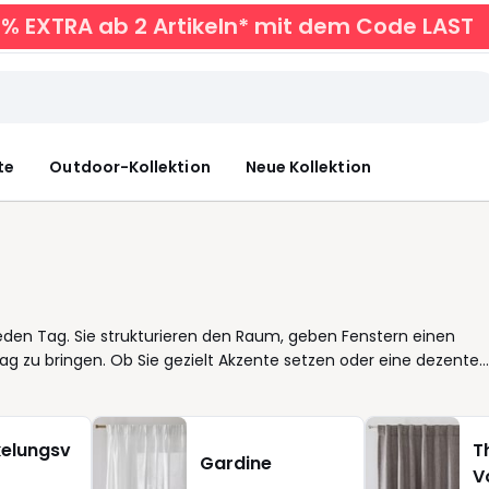
0% EXTRA ab 2 Artikeln* mit dem Code LAST
te
Outdoor-Kollektion
Neue Kollektion
eden Tag. Sie strukturieren den Raum, geben Fenstern einen
ag zu bringen. Ob Sie gezielt Akzente setzen oder eine dezente
orhang lassen sich Räume einfach und flexibel gestalten.
r transparent für ein offenes Raumgefühl, in weiß für zeitlose
ässt sich schnell aufziehen und passt gut, wenn Sie es
elungsv
T
nd behalten lange ihre Form - praktisch, wenn Vorhange täglich
Gardine
V
bgestimmt auf unterschiedliche Anforderungen: von der