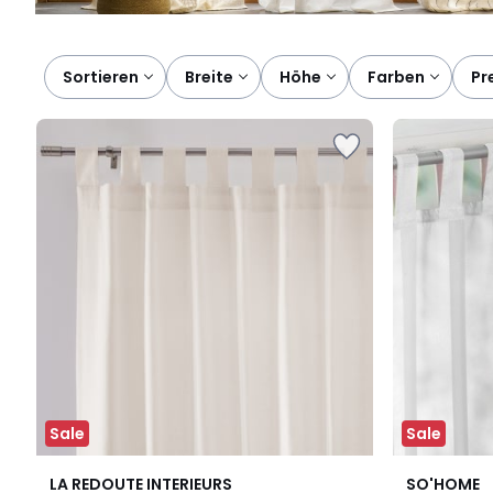
Sortieren
breite
höhe
farben
pr
Sale
Sale
10
4,3
2
4,4
LA REDOUTE INTERIEURS
SO'HOME