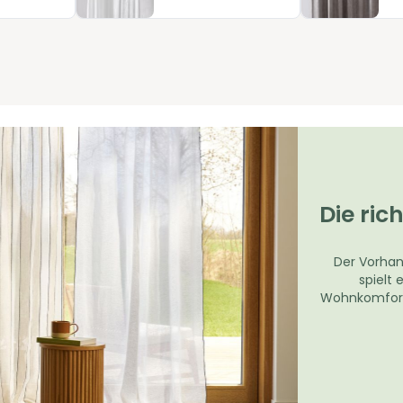
Produkte sind sorgfältig hergestellt und so konzipiert, dass sie
Lösung zu finden, die zu Ihrem Zuhause und Ihrem Alltag passt -
Die ri
Der Vorhang
spielt
Wohnkomfort i