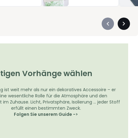
Précédent
Suivan
-
-
défiler
défiler
à
à
gauche
droite
chtigen Vorhänge wählen
 ist weit mehr als nur ein dekoratives Accessoire – er
 eine wesentliche Rolle für die Atmosphäre und den
m Zuhause. Licht, Privatsphäre, Isolierung … jeder Stoff
erfüllt einen bestimmten Zweck.
Folgen Sie unserem Guide ->