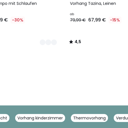
Farben
/ 5
mpo mit Schlaufen
Vorhang Tazina, Leinen
ab
99 €
67,99 €
-30%
79,99 €
-15%
4,5
/
5
icht
Vorhang kinderzimmer
Thermovorhang
Verdu