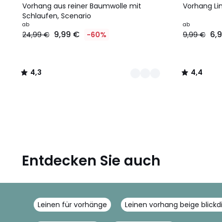
Farben
/ 5
Farben
/ 5
Vorhang aus reiner Baumwolle mit
Vorhang Li
Schlaufen, Scenario
Ab
ab
ab
9,99 €
6,
24,99 €
-60%
9,99 €
9,99
€
Statt
24,99
4,3
4,4
€
/
/
60%
5
5
Rabatt
angewendet.
Entdecken Sie auch
Leinen für vorhänge
Leinen vorhang beige blickd