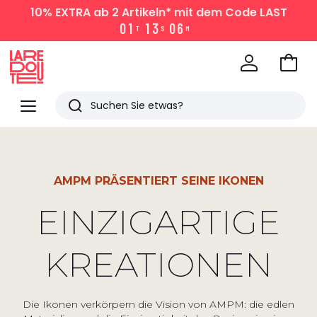
10% EXTRA
ab 2 Artikeln* mit dem Code LAST
0
1
1
3
0
6
T
S
M
Zum
Ware
La
Redoute
Menü
Suchen
Zuletzt
angesehen
Artikel
AMPM PRÄSENTIERT SEINE IKONEN
EINZIGARTIGE
KREATIONEN
Die Ikonen verkörpern die Vision von AMPM: die edlen