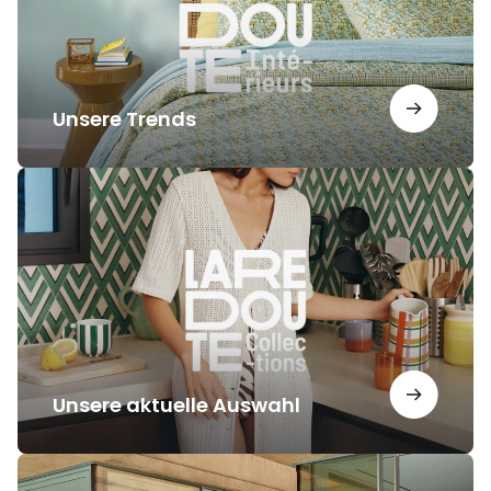
Unsere Trends
Unsere
aktuelle
Auswahl
Unsere aktuelle Auswahl
Unsere
Inspirationen