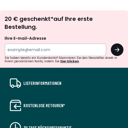
défiler
défile
à
à
Newsletter
gauche
droit
20 € geschenkt*auf Ihre erste
abonnieren
Bestellung.
Ihre E-mail-Adresse
OK
Sie haben bereits ein Kundenkonto? Abonnieren Sie den Newsletter direkt in
Ihrem persönlichen Konto, indem Sie
hier klicken
LIEFERINFORMATIONEN
KOSTENLOSE RETOUREN*
30 TAGE RÜCKGABEGARANTIE