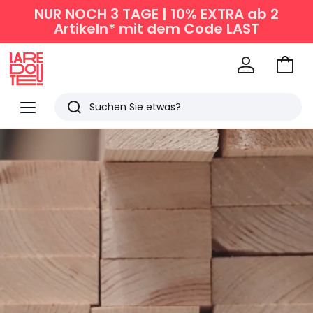
NUR NOCH 3 TAGE | 10% EXTRA ab 2
Artikeln* mit dem Code LAST
Zum
Ware
La
Redoute
Menü
Suchen
Zuletzt
angesehen
Artikel