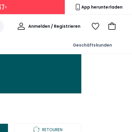
3
7
App herunterladen
M
Willkommen
Anmelden / Registrieren
Voir
Zum
ma
Warenkor
wishlist
Geschäftskunden
RETOUREN