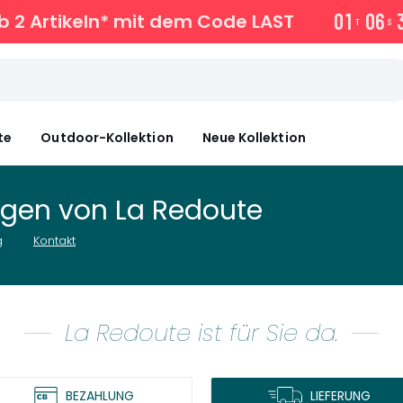
0
1
0
6
b 2 Artikeln* mit dem Code LAST
T
S
te
Outdoor-Kollektion
Neue Kollektion
ngen von La Redoute
g
Kontakt
La Redoute ist für Sie da.
BEZAHLUNG
LIEFERUNG