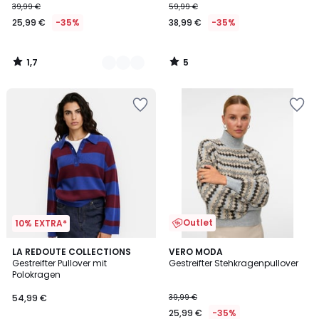
39,99 €
59,99 €
25,99 €
-35%
38,99 €
-35%
1,7
5
/
/
5
5
Outlet
10% EXTRA*
3
LA REDOUTE COLLECTIONS
VERO MODA
/
Gestreifter Pullover mit
Gestreifter Stehkragenpullover
5
Polokragen
54,99 €
39,99 €
25,99 €
-35%