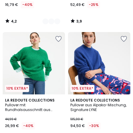
16,79 €
-40%
52,49 €
-25%
€
Statt
27,99
4,2
3,9
€
/
/
5
5
40%
Rabatt
angewendet.
10% EXTRA*
10% EXTRA*
3,8
4
LA REDOUTE COLLECTIONS
LA REDOUTE COLLECTIONS
/ 5
/
Pullover mit
Pullover aus Alpaka-Mischung,
5
Rundhalsausschnitt aus
Signature LYNE
flauschigem Grobstrick
44,99 €
135,00 €
26,99 €
-40%
94,50 €
-30%