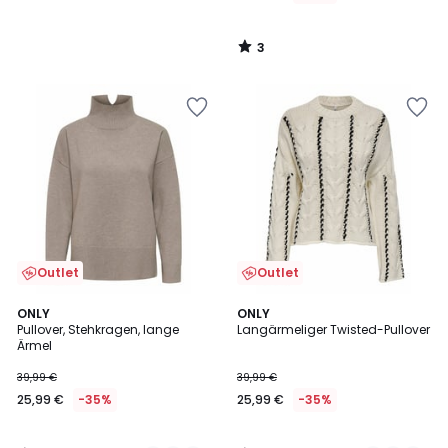
3
/
5
Outlet
Outlet
4,4
3
3
ONLY
2
ONLY
/ 5
/
Pullover, Stehkragen, lange
Langärmeliger Twisted-Pullover
Farben
Farben
5
Ärmel
39,99 €
39,99 €
25,99 €
-35%
25,99 €
-35%