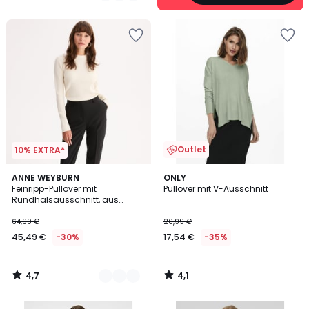
Outlet
10% EXTRA*
4,7
4,1
2
ANNE WEYBURN
ONLY
/ 5
/ 5
Feinripp-Pullover mit
Pullover mit V-Ausschnitt
Farben
Rundhalsausschnitt, aus
Wollmischgewebe
64,99 €
26,99 €
45,49 €
-30%
17,54 €
-35%
4,7
4,1
/
/
5
5