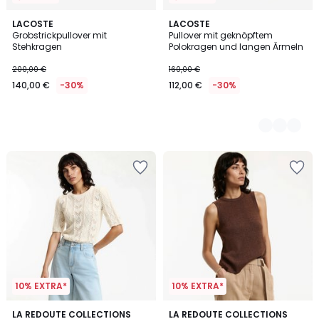
LACOSTE
2
LACOSTE
Grobstrickpullover mit
Pullover mit geknöpftem
Farben
Stehkragen
Polokragen und langen Ärmeln
200,00 €
160,00 €
140,00 €
-30%
112,00 €
-30%
10% EXTRA*
10% EXTRA*
5
4,7
LA REDOUTE COLLECTIONS
LA REDOUTE COLLECTIONS