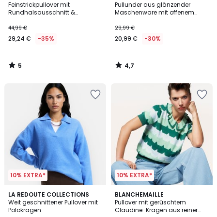
/
/ 5
Feinstrickpullover mit
Pullunder aus glänzender
5
Rundhalsausschnitt &
Maschenware mit offenem
Pointelle-Muster
Rücken
44,99 €
29,99 €
29,24 €
-35%
20,99 €
-30%
5
4,7
/
/
5
5
10% EXTRA*
10% EXTRA*
3
LA REDOUTE COLLECTIONS
BLANCHEMAILLE
Weit geschnittener Pullover mit
Pullover mit gerüschtem
Farben
Polokragen
Claudine-Kragen aus reiner