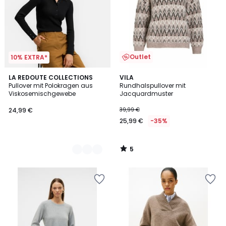
Outlet
10% EXTRA*
5
2
LA REDOUTE COLLECTIONS
VILA
/
Pullover mit Polokragen aus
Rundhalspullover mit
Farben
5
Viskosemischgewebe
Jacquardmuster
24,99 €
39,99 €
25,99 €
-35%
5
/
5