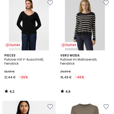
Outlet
Outlet
4,2
4,6
PIECES
VERO MODA
/ 5
/ 5
Pullover mit V-Ausschnitt,
Pullover im Matrosenstil,
Feinstrick
Feinstrick
32,99 €
29,99 €
21,44 €
-35%
16,49 €
-45%
4,2
4,6
/
/
5
5