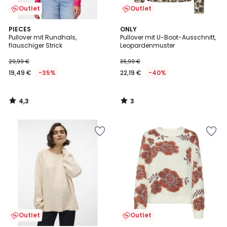
Outlet
Outlet
4,3
3
PIECES
ONLY
/ 5
/
Pullover mit Rundhals,
Pullover mit U-Boot-Ausschnitt,
5
flauschiger Strick
Leopardenmuster
29,99 €
36,99 €
19,49 €
-35%
22,19 €
-40%
4,3
3
/
/
5
5
Outlet
Outlet