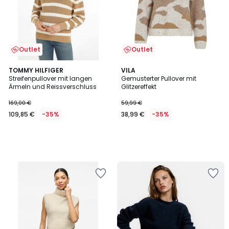
Outlet
Outlet
TOMMY HILFIGER
VILA
Streifenpullover mit langen
Gemusterter Pullover mit
Ärmeln und Reissverschluss
Glitzereffekt
169,00 €
59,99 €
109,85 €
-35%
38,99 €
-35%