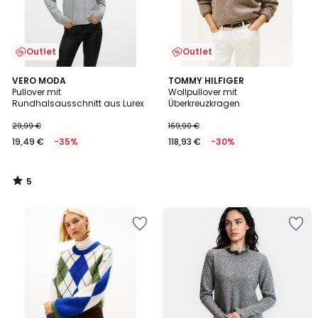
Outlet
Outlet
5
VERO MODA
TOMMY HILFIGER
/
Pullover mit
Wollpullover mit
5
Rundhalsausschnitt aus Lurex
Überkreuzkragen
29,99 €
169,90 €
19,49 €
-35%
118,93 €
-30%
5
/
5