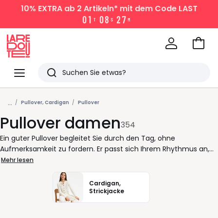
10% EXTRA
ab 2 Artikeln* mit dem Code LAST
0
1
0
8
2
7
T
S
M
Zum
Ware
La
Redoute
Menü
Suchen
Zuletzt
...
angesehen
Pullover, Cardigan
Pullover
Pullover damen
Artikel
354
Ein guter Pullover begleitet Sie durch den Tag, ohne
Aufmerksamkeit zu fordern. Er passt sich Ihrem Rhythmus an,
sitzt angenehm und lässt Ihnen Bewegungsfreiheit. In der
Mehr lesen
Auswahl für Damen finden Sie Modelle, die unkompliziert
kombinierbar sind und Ihren persönlichen Stil unterstützen - im
Cardigan,
Büro, unterwegs oder zu Hause. Ob Strickpullover mit klarem
Strickjacke
Rundhals, ein Rollkragenpullover für einen ruhigen Look oder ein
Strukturpullover, der dem Outfit Tiefe gibt: Entscheidend ist der