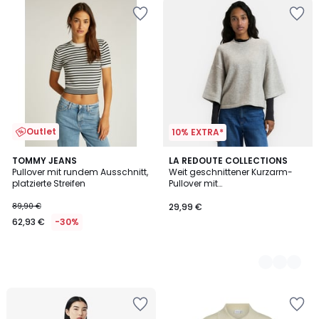
Outlet
10% EXTRA*
TOMMY JEANS
2
LA REDOUTE COLLECTIONS
Pullover mit rundem Ausschnitt,
Weit geschnittener Kurzarm-
Farben
platzierte Streifen
Pullover mit
Rundhalsausschnitt
89,90 €
29,99 €
62,93 €
-30%