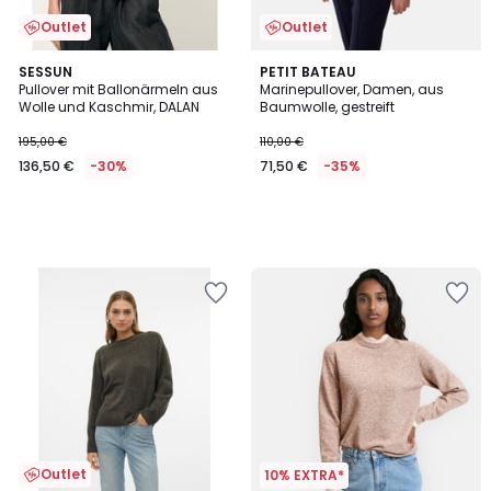
Outlet
Outlet
SESSUN
PETIT BATEAU
Pullover mit Ballonärmeln aus
Marinepullover, Damen, aus
Wolle und Kaschmir, DALAN
Baumwolle, gestreift
195,00 €
110,00 €
136,50 €
-30%
71,50 €
-35%
Outlet
10% EXTRA*