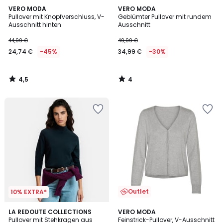
4,5
4
VERO MODA
VERO MODA
/ 5
/
Pullover mit Knopfverschluss, V-
Geblümter Pullover mit rundem
5
Ausschnitt hinten
Ausschnitt
44,99 €
49,99 €
24,74 €
-45%
34,99 €
-30%
4,5
4
/
/
5
5
Outlet
10% EXTRA*
4,6
4
LA REDOUTE COLLECTIONS
2
VERO MODA
/ 5
Pullover mit Stehkragen aus
Feinstrick-Pullover, V-Ausschnitt
Farben
Farben