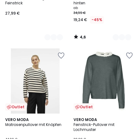
Feinstrick
hinten
ab
27,99 €
34,99 €
19,24 €
-45%
4,6
/
5
Outlet
Outlet
5
4,3
2
VERO MODA
2
VERO MODA
/
/ 5
Matrosenpullover mit Knöpfen
Feinstrick-Pullover mit
Farben
Farben
5
Lochmuster