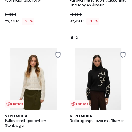
/
Weihnachtspullover
Pullover mit rundem Ausschnitt
5
und langen Ärmeln
34,99 €
49,99 €
22,74 €
-35%
32,49 €
-35%
2
/
5
Outlet
Outlet
1,7
5
3
VERO MODA
VERO MODA
/
/
Pullover mit gedrehtem
Rollkragenpullover mit Blumen
Farben
5
5
Stehkragen