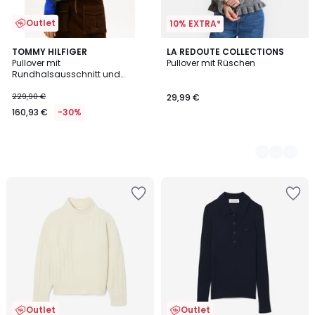
Outlet
10% EXTRA*
TOMMY HILFIGER
2
LA REDOUTE COLLECTIONS
Pullover mit
Pullover mit Rüschen
Farben
Rundhalsausschnitt und
Rautenmuster
229,90 €
29,99 €
160,93 €
-30%
Outlet
Outlet