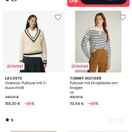
Damen
/
5
Outlet
Outlet
5
LACOSTE
2
TOMMY HILFIGER
/
Oversize-Pullover mit V-
Pullover mit Knopfleiste am
Farben
5
Ausschnitt
Kragen
ab
240,00 €
189,90 €
156,00 €
-35%
113,94 €
-40%
5
/
5