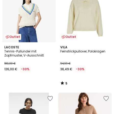
Outlet
Outlet
5
LACOSTE
VILA
/
Tennis-Pullunder mit
Feinstrickpullover, Polokragen
5
Zopfmuster, V-Ausschnitt
180,00 €
54,99 €
126,00 €
-30%
38,49 €
-30%
5
/
5