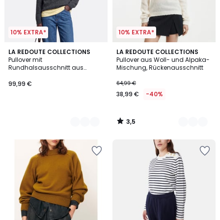
10% EXTRA*
10% EXTRA*
3,5
5
LA REDOUTE COLLECTIONS
2
LA REDOUTE COLLECTIONS
/ 5
Pullover mit
Pullover aus Woll- und Alpaka-
Farben
Farben
Rundhalsausschnitt aus
Mischung, Rückenausschnitt
gebürsteter Alpaka-Mischung,
Signature AZELIE
99,99 €
64,99 €
38,99 €
-40%
3,5
/
5