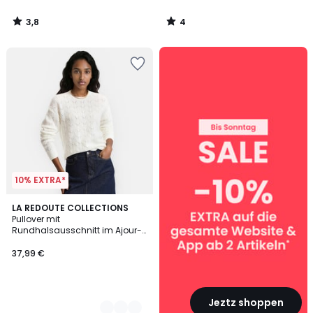
3,8
4
/
/
5
5
SALE
:
10%
EXTRA
ab
2
Artikeln*
10% EXTRA*
4
LA REDOUTE COLLECTIONS
Pullover mit
Farben
Rundhalsausschnitt im Ajour-
Zopfmuster
37,99 €
Jeztz shoppen