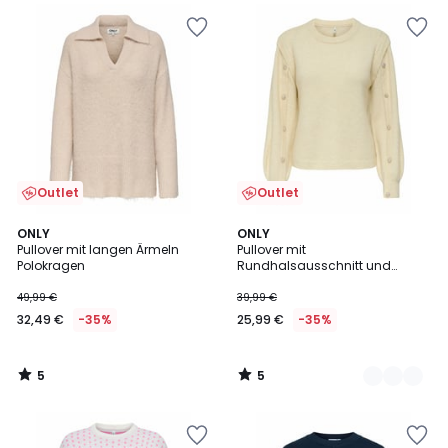
Outlet
Outlet
5
5
ONLY
2
ONLY
/
/
Pullover mit langen Ärmeln
Pullover mit
Farben
5
5
Polokragen
Rundhalsausschnitt und
silbernen Knöpfen
49,99 €
39,99 €
32,49 €
-35%
25,99 €
-35%
5
5
/
/
5
5