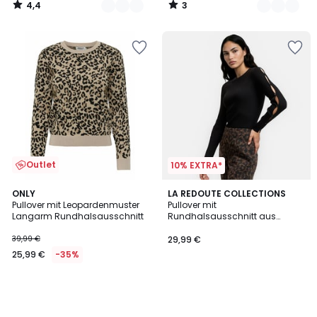
4,4
3
/
/
5
5
Outlet
10% EXTRA*
ONLY
LA REDOUTE COLLECTIONS
Pullover mit Leopardenmuster
Pullover mit
Langarm Rundhalsausschnitt
Rundhalsausschnitt aus
feinem Rippenstrick mit
Knöpfen an den Ärmeln
39,99 €
29,99 €
25,99 €
-35%