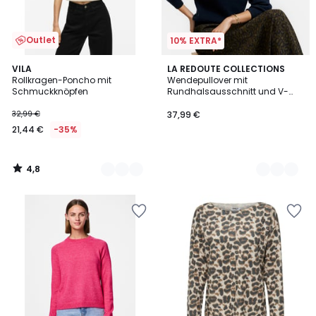
Outlet
10% EXTRA*
4,8
2
VILA
4
LA REDOUTE COLLECTIONS
/ 5
Rollkragen-Poncho mit
Wendepullover mit
Farben
Farben
Schmuckknöpfen
Rundhalsausschnitt und V-
Ausschnitt
32,99 €
37,99 €
21,44 €
-35%
4,8
/
5