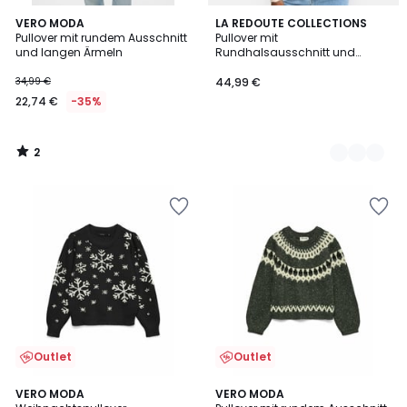
2
VERO MODA
2
LA REDOUTE COLLECTIONS
/
Pullover mit rundem Ausschnitt
Pullover mit
Farben
5
und langen Ärmeln
Rundhalsausschnitt und
Effektmuster
34,99 €
44,99 €
22,74 €
-35%
2
/
5
Outlet
Outlet
2
VERO MODA
VERO MODA