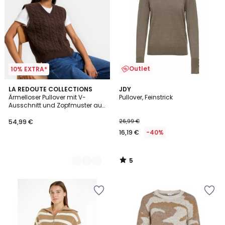
Outlet
10% EXTRA*
5
2
LA REDOUTE COLLECTIONS
JDY
/
Ärmelloser Pullover mit V-
Pullover, Feinstrick
Farben
5
Ausschnitt und Zopfmuster aus
einer Alpaka-Mischung
54,99 €
26,99 €
16,19 €
-40%
5
/
5