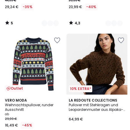
44,99 €
39,99 €
29,24 €
-35%
23,99 €
-40%
5
4,3
/
/
5
5
Outlet
10% EXTRA*
4,8
2
VERO MODA
LA REDOUTE COLLECTIONS
/ 5
Weihnachtspullover, runder
Pullover mit Stehkragen und
Farben
Ausschnitt
Leopardenmuster aus Alpaka-
Wollmischung
ab
29,99 €
64,99 €
16,49 €
-45%