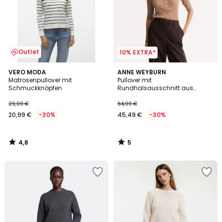
Outlet
10% EXTRA*
4,8
5
VERO MODA
ANNE WEYBURN
/ 5
/
Matrosenpullover mit
Pullover mit
5
Schmuckknöpfen
Rundhalsausschnitt aus
Wollgemisch, flache
Rippenstruktur
29,99 €
64,99 €
20,99 €
-30%
45,49 €
-30%
4,8
5
/
/
5
5