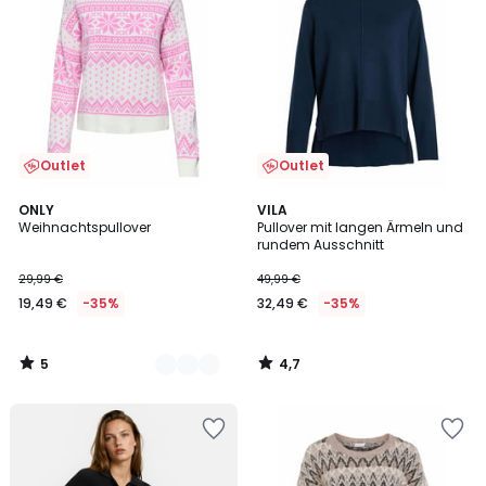
Outlet
Outlet
5
4,7
2
ONLY
VILA
/
/ 5
Weihnachtspullover
Pullover mit langen Ärmeln und
Farben
5
rundem Ausschnitt
29,99 €
49,99 €
19,49 €
-35%
32,49 €
-35%
5
4,7
/
/
5
5