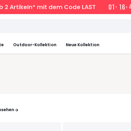
0
1
1
6
 2 Artikeln* mit dem Code LAST
T
S
te
Outdoor-Kollektion
Neue Kollektion
ansehen