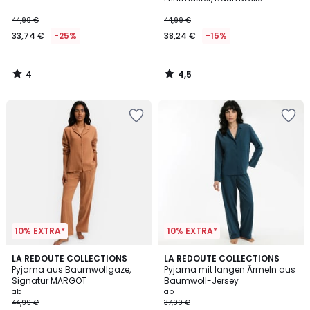
44,99 €
44,99 €
33,74 €
-25%
38,24 €
-15%
4
4,5
/
/
5
5
10% EXTRA*
10% EXTRA*
4,1
4,2
4
LA REDOUTE COLLECTIONS
2
LA REDOUTE COLLECTIONS
/ 5
/ 5
Pyjama aus Baumwollgaze,
Pyjama mit langen Ärmeln aus
Farben
Farben
Signatur MARGOT
Baumwoll-Jersey
ab
ab
44,99 €
37,99 €