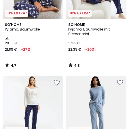
10% EXTRA*
10% EXTRA*
4,7
4,8
SO'HOME
SO'HOME
/ 5
/ 5
Pyjama, Baumwolle
Pyjama, Baumwolle mit
Sternenprint
ab
29,99 €
27,99 €
21,89 €
-27%
22,39 €
-20%
4,7
4,8
/
/
5
5