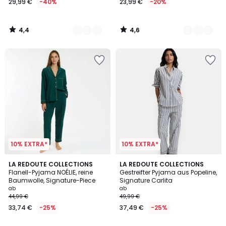
29,99 €
-40%
23,99 €
-20%
4,4
4,6
/
/
5
5
10% EXTRA*
10% EXTRA*
3,9
4,1
3
LA REDOUTE COLLECTIONS
2
LA REDOUTE COLLECTIONS
/ 5
/ 5
Flanell-Pyjama NOÉLIE, reine
Gestreifter Pyjama aus Popeline,
Farben
Farben
Baumwolle, Signature-Piece
Signature Carlita
ab
ab
44,99 €
49,99 €
33,74 €
-25%
37,49 €
-25%