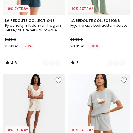
10% EXTRA*
10% EXTRA*
4,3
5
2
LA REDOUTE COLLECTIONS
2
LA REDOUTE COLLECTIONS
/ 5
/
Pyjashorty mit dünnen Trägern,
Pyjama aus bedrucktem Jersey
Farben
Farben
5
Jersey aus reiner Baumwolle
19,99 €
29,99 €
15,99 €
-20%
20,99 €
-30%
4,3
5
/
/
5
5
10% EXTRA*
10% EXTRA*