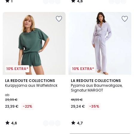
1
4,6
€
/
/
5
5
22%
Rabatt
angewendet.
10% EXTRA*
10% EXTRA*
4,6
4,7
2
LA REDOUTE COLLECTIONS
LA REDOUTE COLLECTIONS
/ 5
/ 5
Kurzpyjama aus Waffelstrick
Pyjama aus Baumwollgaze,
Farben
Signatur MARGOT
ab
29,99 €
44,99 €
23,39 €
-22%
29,24 €
-35%
4,6
4,7
/
/
5
5