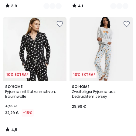
3,9
4,1
/
/
5
5
10% EXTRA*
10% EXTRA*
4,5
SO'HOME
SO'HOME
/ 5
Pyjama mit Katzenmotiven,
Zweiteiliger Pyjama aus
Baumwolle
bedrucktem Jersey
37,99 €
29,99 €
32,29 €
-15%
4,5
/