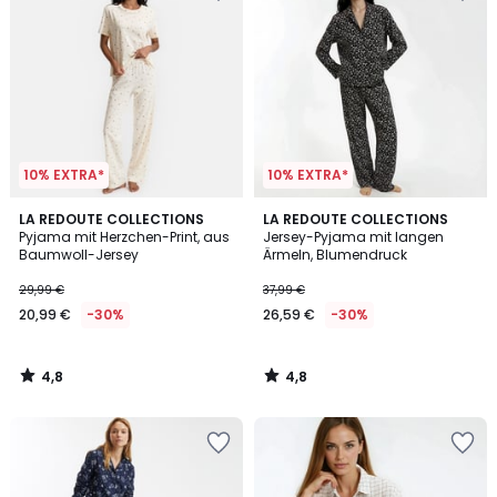
10% EXTRA*
10% EXTRA*
4,8
4,8
LA REDOUTE COLLECTIONS
LA REDOUTE COLLECTIONS
/ 5
/ 5
Pyjama mit Herzchen-Print, aus
Jersey-Pyjama mit langen
Baumwoll-Jersey
Ärmeln, Blumendruck
29,99 €
37,99 €
20,99 €
-30%
26,59 €
-30%
4,8
4,8
/
/
5
5