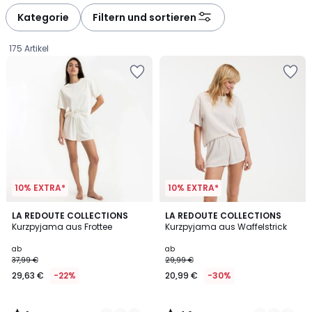
défiler
défiler
à
à
Kategorie
Filtern und sortieren
gauche
droite
175 Artikel
10% EXTRA*
10% EXTRA*
1
4,6
3
LA REDOUTE COLLECTIONS
2
LA REDOUTE COLLECTIONS
/
/ 5
Kurzpyjama aus Frottee
Kurzpyjama aus Waffelstrick
Farben
Farben
5
Ab
ab
ab
37,99 €
29,99 €
29,63
29,63 €
-22%
20,99 €
-30%
€
Statt
37,99