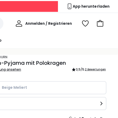
App herunterladen
Willkommen
Anmelden / Registrieren
Voir
Zum
ma
Warenkor
wishlist
o
YBURN
n-Pyjama mit Polokragen
bung ansehen
3,5
/5
2 Bewertungen
Beige Meliert
e