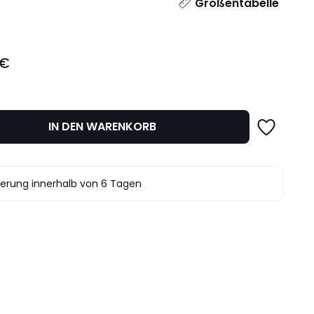
l
Größentabelle
 €
IN DEN WARENKORB
ferung innerhalb von 6 Tagen