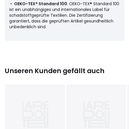
• Schrittlänge: 77 cm
•
OEKO-TEX® Standard 100
. OEKO-TEX® Standard 100
ist ein unabhängiges und internationales Label für
Material und Pflege
schadstoffgeprüfte Textilien. Die Zertifizierung
• 100% Baumwolle
garantiert, dass die geprüften Artikel gesundheitlich
• Maschinenwäsche max. 40°C im Schonwaschgang
unbedenklich sind.
• Bügeln bei mittlerer Temperatur / Nicht bleichen
• Trocknergeeignet bei niedriger Temperatur
• Nicht chemisch reinigen
Farbe:
Blau weiss gestreift, Koralle Gestreift
Unseren Kunden gefällt auch
Größe
36 FR - 34 EU, 38 FR - 36 EU, 40 FR - 38 EU, 42 FR -
40 EU, 44 FR - 42 EU, 46 FR - 44 EU, 48 FR - 46 EU, 50 FR -
48 EU, 52 FR - 50 EU