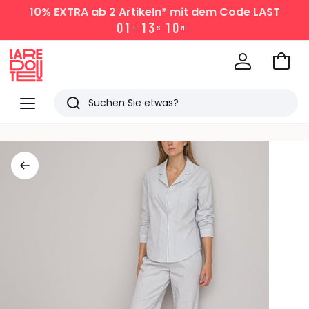
10% EXTRA
ab 2 Artikeln* mit dem Code LAST
0
1
1
3
1
0
T
S
M
Zum
Ware
La
Redoute
Menü
Suchen
Zuletzt
angesehen
Artikel