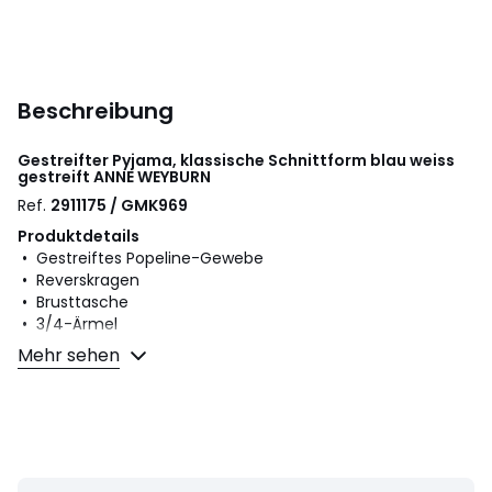
Beschreibung
Gestreifter Pyjama, klassische Schnittform blau weiss
gestreift
ANNE WEYBURN
Ref.
2911175 / GMK969
Produktdetails
• Gestreiftes Popeline-Gewebe
• Reverskragen
• Brusttasche
• 3/4-Ärmel
• Hose: Dehnbund, gerade Beinabschlüsse
Mehr sehen
Masse in Gr. 38/M
Jacke
• Länge: 67 cm
• Brustumfang: 106 cm
Hose