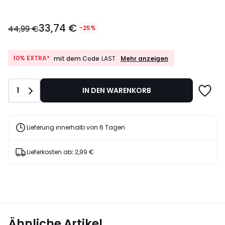
33,74
33,74 €
€
44,99 €
-25%
Statt
44,99
€
10%
10% EXTRA*
Mehr anzeigen
mit dem Code
LAST
EXTRA*
25%
mit
Rabatt
dem
angewendet.
Anzahl
1
IN DEN WARENKORB
Code
LAST
Lieferung innerhalb von 6 Tagen
Lieferkosten ab
:
2,99 €
Ähnliche Artikel