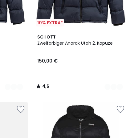
10% EXTRA*
4
4,6
SCHOTT
Farben
/ 5
Zweifarbiger Anorak Utah 2, Kapuze
150,00 €
4,6
/
5