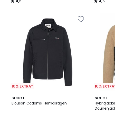
4,6
4,6
/
/
5
5
10% EXTRA*
10% EXTRA
SCHOTT
SCHOTT
Blouson Cadams, Hemdkragen
Hybridjack
Daunenjac