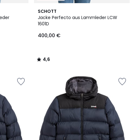
4,6
SCHOTT
/ 5
eder
Jacke Perfecto aus Lammleder LCW
1601D
400,00 €
4,6
/
5