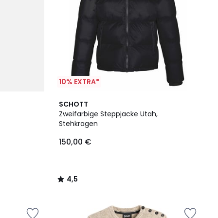
10% EXTRA*
4,5
SCHOTT
/ 5
Zweifarbige Steppjacke Utah,
Stehkragen
150,00 €
4,5
/
5