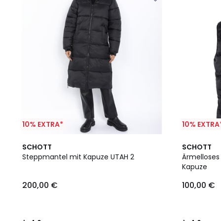
10% EXTRA*
10% EXTRA
4,6
2
4,6
SCHOTT
SCHOTT
/ 5
Farben
/ 5
Steppmantel mit Kapuze UTAH 2
Ärmelloses
Kapuze
200,00 €
100,00 €