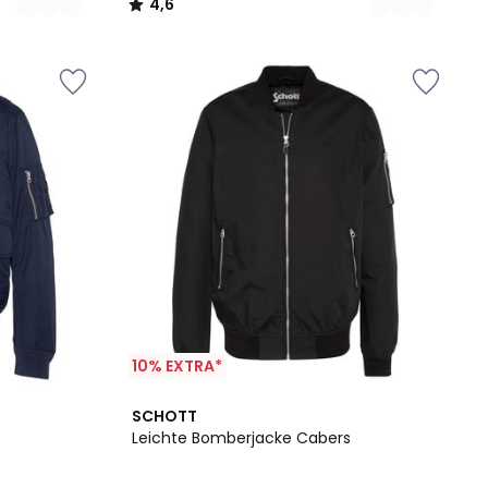
4,6
/
5
10% EXTRA*
SCHOTT
Leichte Bomberjacke Cabers