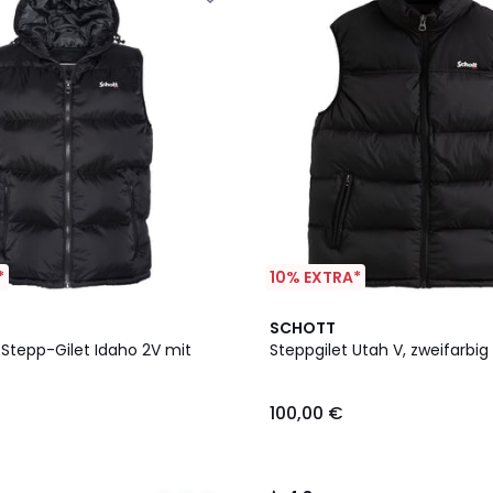
*
10% EXTRA*
2
4,8
SCHOTT
Farben
/ 5
 Stepp-Gilet Idaho 2V mit
Steppgilet Utah V, zweifarbig
100,00 €