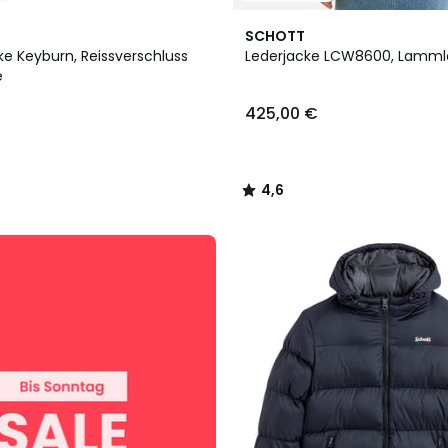
4,6
SCHOTT
/ 5
e Keyburn, Reissverschluss
Lederjacke LCW8600, Lamml
e
425,00 €
4,6
/
5