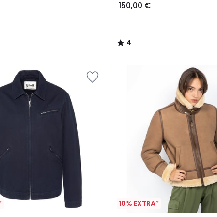
150,00 €
4
/
5
*
10% EXTRA*