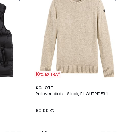
10% EXTRA*
2
4,6
SCHOTT
Farben
/ 5
Pullover, dicker Strick, PL OUTRIDER 1
90,00 €