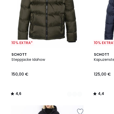
10% EXTRA*
10% EXTRA
2
4,6
2
4,4
SCHOTT
SCHOTT
Farben
/ 5
Farben
/ 5
Steppjacke Idahow
Kapuzenste
150,00 €
125,00 €
4,6
4,4
/
/
5
5