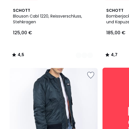
2
4,5
4,7
SCHOTT
SCHOTT
Farben
/ 5
/ 5
Blouson Cabl 1220, Reissverschluss,
Bomberjack
Stehkragen
und Kapuz
125,00
125,00 €
185,00 €
€.
4,5
4,7
/
/
5
5
SALE
:
10%
EXTRA
ab
2
Artikeln*