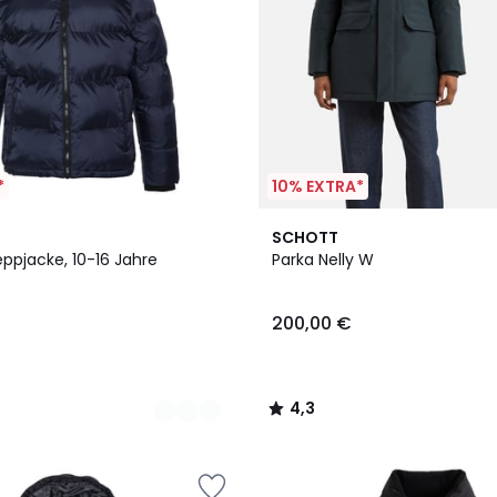
*
10% EXTRA*
4,3
SCHOTT
/ 5
ppjacke, 10-16 Jahre
Parka Nelly W
200,00 €
4,3
/
5