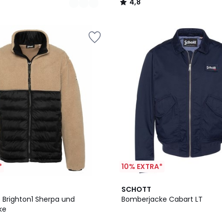
4,8
/
5
*
10% EXTRA*
4
SCHOTT
/
e Brighton1 Sherpa und
Bomberjacke Cabart LT
5
ke