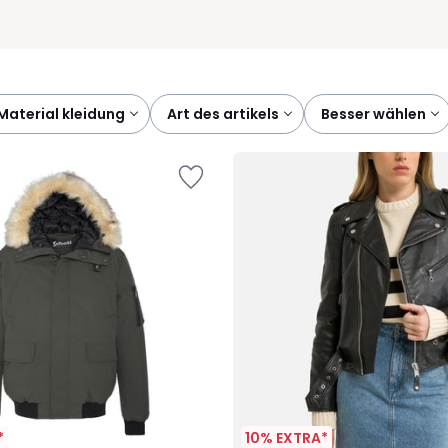
material kleidung
art des artikels
besser wählen
*
10% EXTRA*