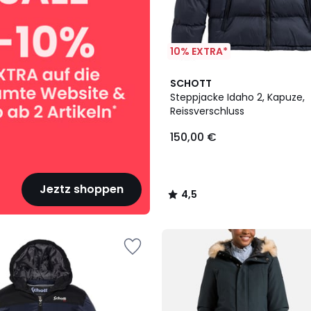
10% EXTRA*
3
4,5
SCHOTT
Farben
/ 5
Steppjacke Idaho 2, Kapuze,
Reissverschluss
150,00 €
Jeztz shoppen
4,5
/
5