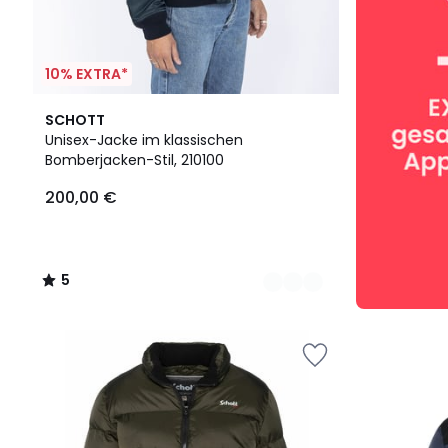
10% EXTRA*
3
5
SCHOTT
Farben
/
Unisex-Jacke im klassischen
5
Bomberjacken-Stil, 210100
200,00 €
5
/
5