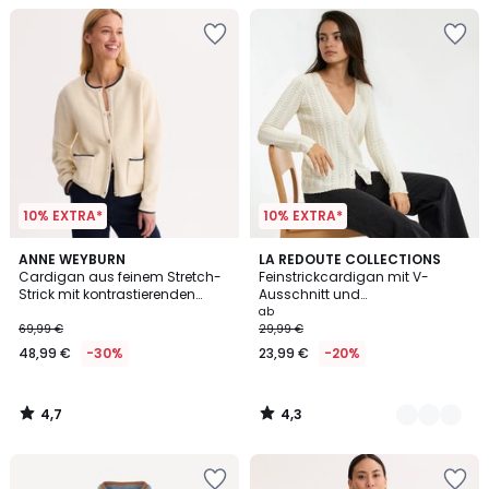
10% EXTRA*
10% EXTRA*
4,7
4,3
ANNE WEYBURN
3
LA REDOUTE COLLECTIONS
/ 5
/ 5
Cardigan aus feinem Stretch-
Feinstrickcardigan mit V-
Farben
Strick mit kontrastierenden
Ausschnitt und
Abschlüssen
Knopfverschluss
ab
69,99 €
29,99 €
48,99 €
-30%
23,99 €
-20%
4,7
4,3
/
/
5
5