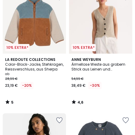
10% EXTRA*
10% EXTRA*
5
4,6
LA REDOUTE COLLECTIONS
ANNE WEYBURN
/
/ 5
Color-Block-Jacke, Stehkragen,
Ärmellose Weste aus grobem
5
Reissverschluss, aus Sherpa
Strick aus Leinen und
Baumwolle
ab
28,99 €
54,99 €
23,19 €
-20%
38,49 €
-30%
5
4,6
/
/
5
5