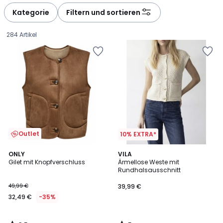
défiler
défiler
à
à
Kategorie
Filtern und sortieren
gauche
droite
284 Artikel
Outlet
10% EXTRA*
3,5
5
ONLY
VILA
/ 5
/
Gilet mit Knopfverschluss
Ärmellose Weste mit
5
Rundhalsausschnitt
32,49
49,99 €
39,99 €
€
32,49 €
-35%
Statt
49,99
€