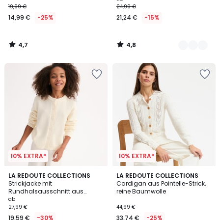
19,99 €
24,99 €
14,99 €
-25%
21,24 €
-15%
4,7
4,8
/
/
5
5
10% EXTRA*
10% EXTRA*
4,5
2
LA REDOUTE COLLECTIONS
LA REDOUTE COLLECTIONS
/ 5
Strickjacke mit
Cardigan aus Pointelle-Strick,
Farben
Rundhalsausschnitt aus
reine Baumwolle
grobem Baumwollgewirke
ab
27,99 €
44,99 €
19,59 €
-30%
33,74 €
-25%