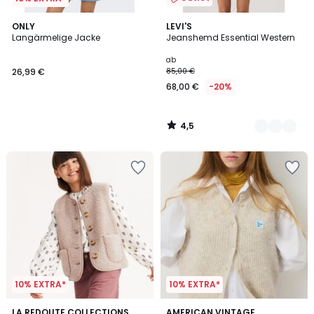
4,5
ONLY
2
LEVI'S
/ 5
Langärmelige Jacke
Jeanshemd Essential Western
Farben
ab
26,99 €
85,00 €
68,00 €
-20%
4,5
/
5
10% EXTRA*
10% EXTRA*
4,9
5
LA REDOUTE COLLECTIONS
4
AMERICAN VINTAGE