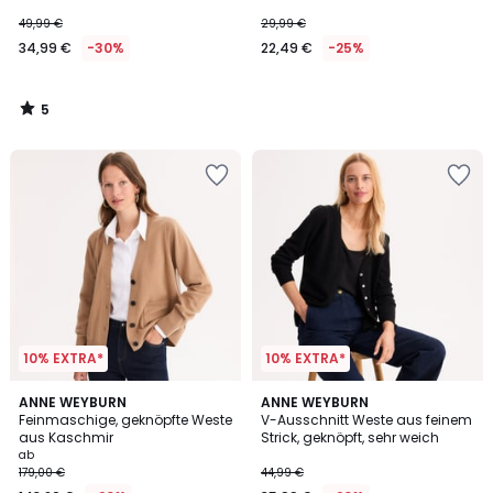
49,99 €
29,99 €
34,99 €
-30%
22,49 €
-25%
5
/
5
10% EXTRA*
10% EXTRA*
4,4
4,1
2
ANNE WEYBURN
ANNE WEYBURN
/ 5
/ 5
Feinmaschige, geknöpfte Weste
V-Ausschnitt Weste aus feinem
Farben
aus Kaschmir
Strick, geknöpft, sehr weich
ab
179,00 €
44,99 €