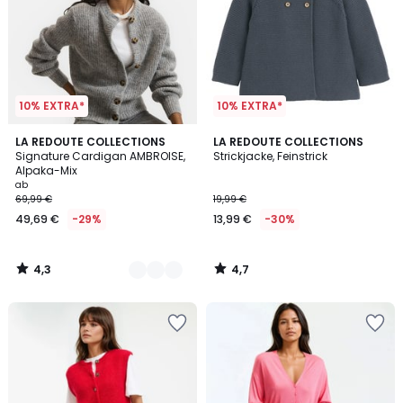
10% EXTRA*
10% EXTRA*
4,3
4,7
6
LA REDOUTE COLLECTIONS
LA REDOUTE COLLECTIONS
/ 5
/ 5
Signature Cardigan AMBROISE,
Strickjacke, Feinstrick
Farben
Alpaka-Mix
ab
69,99 €
19,99 €
49,69 €
-29%
13,99 €
-30%
4,3
4,7
/
/
5
5