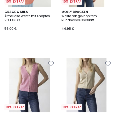
10% EXTRA*
10% EXTRA*
GRACE & MILA
MOLLY BRACKEN
Ärmellose Weste mit Knöpfen
Weste mit geknöpftem
VOLLANDO
Rundhalsausschnitt
59,00 €
44,95 €
10% EXTRA*
10% EXTRA*