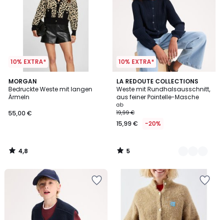
10% EXTRA*
10% EXTRA*
4,8
5
MORGAN
2
LA REDOUTE COLLECTIONS
/ 5
/
Bedruckte Weste mit langen
Weste mit Rundhalsausschnitt,
Farben
5
Ärmeln
aus feiner Pointelle-Masche
ab
55,00 €
19,99 €
15,99 €
-20%
4,8
5
/
/
5
5