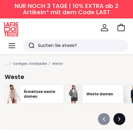
NUR NOCH 3 TAGE | 10% EXTRA ab 2
Artikeln* mit dem Code LAST
Zum
Ware
La
Redoute
Menü
Suchen
Zuletzt
...
angesehen
Cardigan, Strickjacke
Weste
Artikel
Weste
Ärmellose weste
Weste damen
damen
Précédent
Suivan
-
-