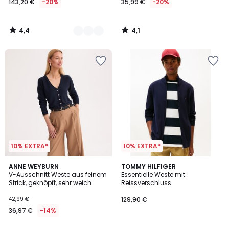
143,20 €
-20%
35,99 €
-20%
4,4
4,1
/
/
5
5
10% EXTRA*
10% EXTRA*
4,1
ANNE WEYBURN
TOMMY HILFIGER
/ 5
V-Ausschnitt Weste aus feinem
Essentielle Weste mit
Strick, geknöpft, sehr weich
Reissverschluss
42,99 €
129,90 €
36,97 €
-14%