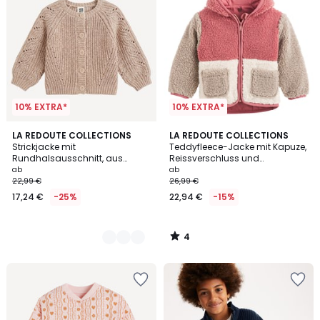
10% EXTRA*
10% EXTRA*
4
2
LA REDOUTE COLLECTIONS
LA REDOUTE COLLECTIONS
/
Strickjacke mit
Teddyfleece-Jacke mit Kapuze,
Farben
5
Rundhalsausschnitt, aus
Reissverschluss und
feinem Rippenstrick
Jerseyfutter
ab
ab
22,99 €
26,99 €
17,24 €
-25%
22,94 €
-15%
4
/
5