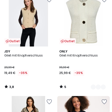
Outlet
Outlet
3,8
5
JDY
2
ONLY
/ 5
/
Gilet mit Knopfverschluss
Gilet mit Knopfverschluss
Farben
5
29,99 €
39,99 €
19,49 €
-35%
25,99 €
-35%
3,8
5
/
/
5
5