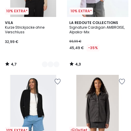
10% EXTRA*
10% EXTRA*
4,7
4,3
2
VILA
LA REDOUTE COLLECTIONS
/ 5
/ 5
Kurze Strickjacke ohne
Signature Cardigan AMBROISE,
Farben
Verschluss
Alpaka-Mix
32,99 €
69,99 €
45,49 €
-35%
4,7
4,3
/
/
5
5
Outlet
10% EXTRA*