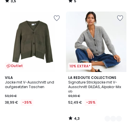
3,5
5
35%
/
/
5
5
Rabatt
angewendet.
Outlet
10% EXTRA*
4,3
VILA
6
LA REDOUTE COLLECTIONS
/ 5
Jacke mit V-Ausschnitt und
Signature Strickjacke mit V-
Farben
aufgesetzten Taschen
Ausschnitt GILDAS, Alpaka-Mix
ab
59,99 €
69,99 €
38,99 €
-35%
52,49 €
-25%
4,3
/
5