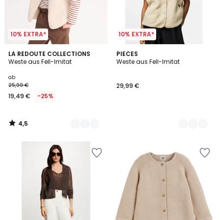
10% EXTRA*
10% EXTRA*
4,5
4
LA REDOUTE COLLECTIONS
3
PIECES
/ 5
Weste aus Fell-Imitat
Weste aus Fell-Imitat
Farben
Farben
ab
25,99 €
29,99 €
19,49 €
-25%
4,5
/
5