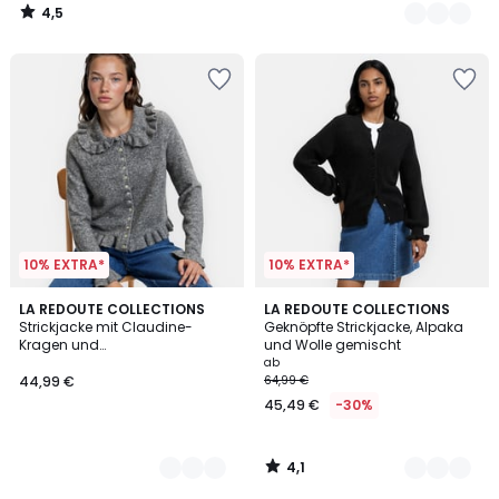
4,5
/
5
10% EXTRA*
10% EXTRA*
4,1
2
LA REDOUTE COLLECTIONS
3
LA REDOUTE COLLECTIONS
/ 5
Strickjacke mit Claudine-
Geknöpfte Strickjacke, Alpaka
Farben
Farben
Kragen und
und Wolle gemischt
Rüschenverzierungen
ab
44,99 €
64,99 €
45,49 €
-30%
4,1
/
5