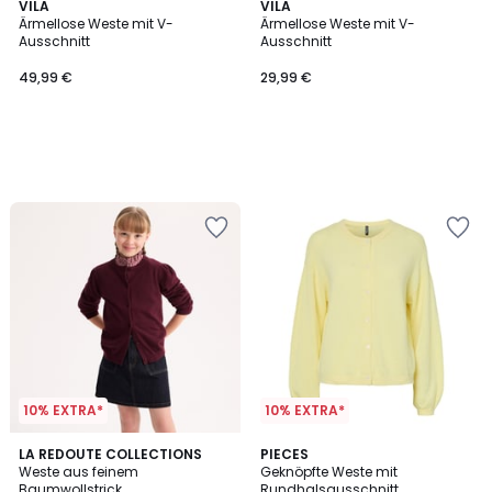
VILA
VILA
Ärmellose Weste mit V-
Ärmellose Weste mit V-
Ausschnitt
Ausschnitt
49,99 €
29,99 €
10% EXTRA*
10% EXTRA*
2
LA REDOUTE COLLECTIONS
2
PIECES
Weste aus feinem
Geknöpfte Weste mit
Farben
Farben
Baumwollstrick
Rundhalsausschnitt