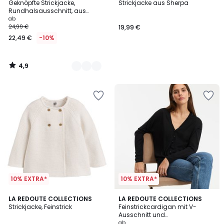
/ 5
Geknöpfte Strickjacke,
Strickjacke aus Sherpa
Farben
Rundhalsausschnitt, aus
Feinstrick
ab
24,99 €
19,99 €
22,49 €
-10%
4,9
/
5
10% EXTRA*
10% EXTRA*
4,7
4,8
LA REDOUTE COLLECTIONS
2
LA REDOUTE COLLECTIONS
/ 5
/ 5
Strickjacke, Feinstrick
Feinstrickcardigan mit V-
Farben
Ausschnitt und
Knopfverschluss
ab