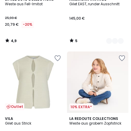
/ 5
/
Weste aus Fell-Imitat
Gilet EAST, runder Ausschnitt
Farben
5
25,99 €
145,00 €
20,79 €
-20%
4,9
5
/
/
5
5
Outlet
10% EXTRA*
5
VILA
LA REDOUTE COLLECTIONS
/
Gilet aus Strick
Weste aus grobem Zopfstrick
5