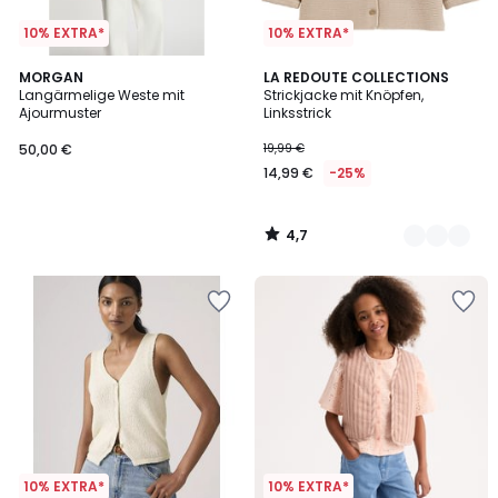
10% EXTRA*
10% EXTRA*
4,7
MORGAN
4
LA REDOUTE COLLECTIONS
/ 5
Langärmelige Weste mit
Strickjacke mit Knöpfen,
Farben
Ajourmuster
Linksstrick
50,00 €
19,99 €
14,99 €
-25%
4,7
/
5
10% EXTRA*
10% EXTRA*