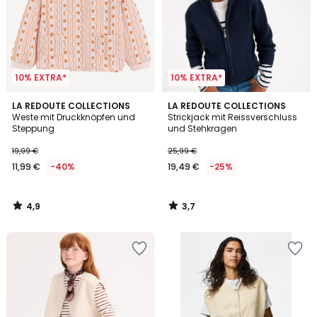
10% EXTRA*
10% EXTRA*
4,9
3,7
LA REDOUTE COLLECTIONS
LA REDOUTE COLLECTIONS
/ 5
/ 5
Weste mit Druckknöpfen und
Strickjack mit Reissverschluss
Steppung
und Stehkragen
19,99 €
25,99 €
11,99 €
-40%
19,49 €
-25%
4,9
3,7
/
/
5
5