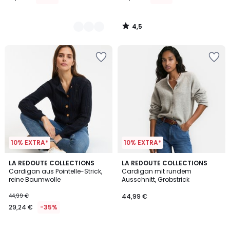
4,5
/
5
10% EXTRA*
10% EXTRA*
4,5
LA REDOUTE COLLECTIONS
3
LA REDOUTE COLLECTIONS
/ 5
Cardigan aus Pointelle-Strick,
Cardigan mit rundem
Farben
reine Baumwolle
Ausschnitt, Grobstrick
44,99 €
44,99 €
29,24 €
-35%