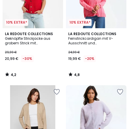
10% EXTRA*
10% EXTRA*
4,2
4,8
LA REDOUTE COLLECTIONS
LA REDOUTE COLLECTIONS
/ 5
/ 5
Geknöpfte Strickjacke aus
Feinstrickcardigan mit V-
grobem Strick mit
Ausschnitt und
Rundhalsausschnitt
Knopfverschluss
29,99 €
24,99 €
20,99 €
-30%
19,99 €
-20%
4,2
4,8
/
/
5
5