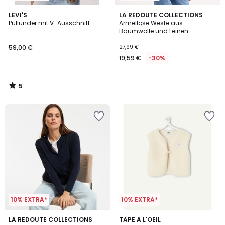
5
LEVI'S
LA REDOUTE COLLECTIONS
/
Pullunder mit V-Ausschnitt
Ärmellose Weste aus
5
Baumwolle und Leinen
59,00 €
27,99 €
19,59 €
-30%
5
/
5
10% EXTRA*
10% EXTRA*
4,9
4
LA REDOUTE COLLECTIONS
TAPE A L'OEIL