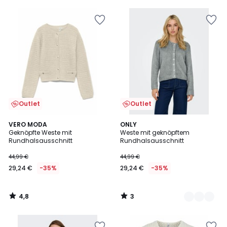
5
5
Outlet
Outlet
4,8
3
VERO MODA
2
ONLY
/ 5
/
Geknöpfte Weste mit
Weste mit geknöpftem
Farben
5
Rundhalsausschnitt
Rundhalsausschnitt
44,99 €
44,99 €
29,24 €
-35%
29,24 €
-35%
4,8
3
/
/
5
5