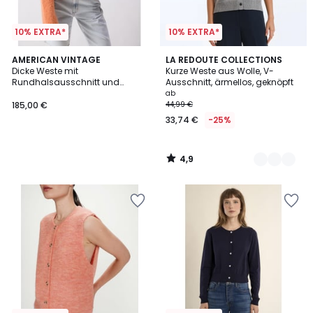
10% EXTRA*
10% EXTRA*
4,9
AMERICAN VINTAGE
2
LA REDOUTE COLLECTIONS
/ 5
Dicke Weste mit
Kurze Weste aus Wolle, V-
Farben
Rundhalsausschnitt und
Ausschnitt, ärmellos, geknöpft
langen Ärmeln, ZOLLY
ab
185,00 €
44,99 €
33,74 €
-25%
4,9
/
5