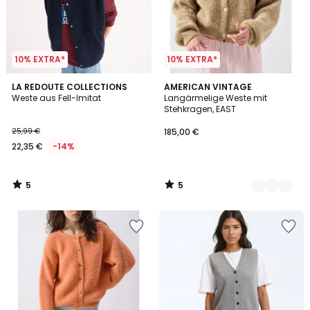
10% EXTRA*
10% EXTRA*
5
5
LA REDOUTE COLLECTIONS
2
AMERICAN VINTAGE
/
/
Weste aus Fell-Imitat
Langärmelige Weste mit
Farben
5
5
Stehkragen, EAST
25,99 €
185,00 €
22,35 €
-14%
5
5
/
/
5
5