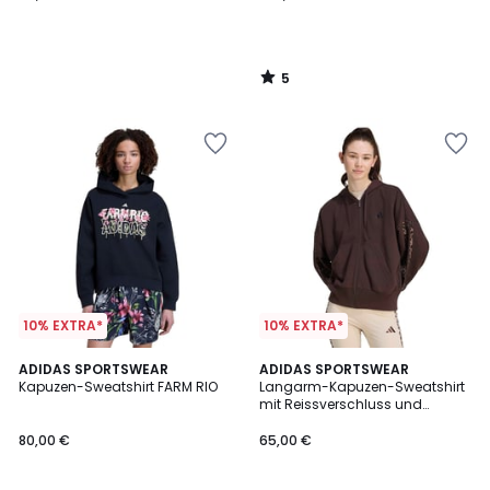
5
/
5
10% EXTRA*
10% EXTRA*
5
ADIDAS SPORTSWEAR
3
ADIDAS SPORTSWEAR
/
Kapuzen-Sweatshirt FARM RIO
Langarm-Kapuzen-Sweatshirt
Farben
5
mit Reissverschluss und
Leopardenmuster Essentials
80,00 €
65,00 €