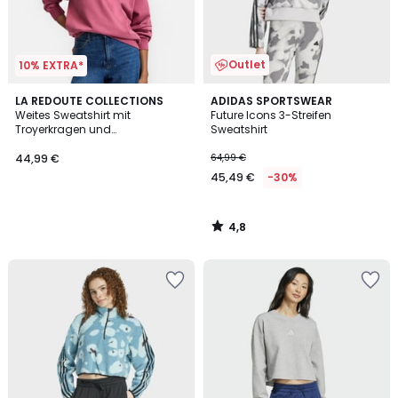
Outlet
10% EXTRA*
4,8
LA REDOUTE COLLECTIONS
ADIDAS SPORTSWEAR
/ 5
Weites Sweatshirt mit
Future Icons 3-Streifen
Troyerkragen und
Sweatshirt
kontrastierenden Paspeln
44,99 €
64,99 €
45,49 €
-30%
4,8
/
5