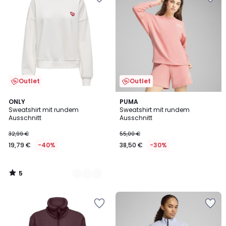
Outlet
Outlet
5
2
ONLY
PUMA
/
Sweatshirt mit rundem
Sweatshirt mit rundem
Farben
5
Ausschnitt
Ausschnitt
32,99 €
55,00 €
19,79 €
-40%
38,50 €
-30%
5
/
5