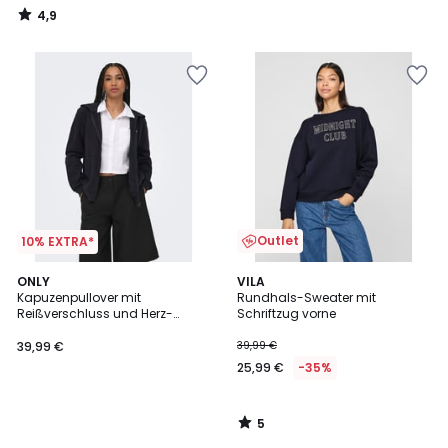
4,9
/
5
Outlet
10% EXTRA*
5
ONLY
VILA
/
Kapuzenpullover mit
Rundhals-Sweater mit
5
Reißverschluss und Herz-
Schriftzug vorne
Applikation auf der Brust
39,99 €
39,99 €
25,99 €
-35%
5
/
5