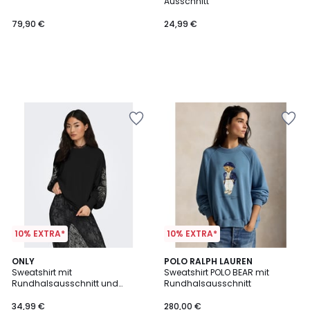
Ausschnitt
79,90 €
24,99 €
10% EXTRA*
10% EXTRA*
5
ONLY
POLO RALPH LAUREN
/
Sweatshirt mit
Sweatshirt POLO BEAR mit
5
Rundhalsausschnitt und
Rundhalsausschnitt
bestickten Ärmeln
34,99 €
280,00 €