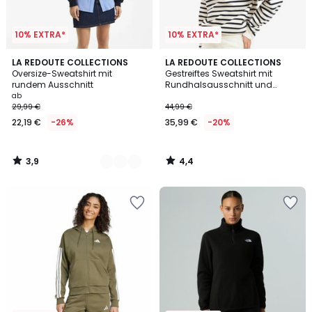
10% EXTRA*
10% EXTRA*
3,9
4,4
2
LA REDOUTE COLLECTIONS
LA REDOUTE COLLECTIONS
/ 5
/ 5
Oversize-Sweatshirt mit
Gestreiftes Sweatshirt mit
Farben
rundem Ausschnitt
Rundhalsausschnitt und
geknöpfter Schulterpasse
ab
29,99 €
44,99 €
22,19 €
-26%
35,99 €
-20%
3,9
4,4
/
/
5
5