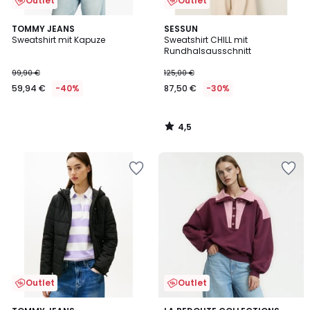
Outlet
Outlet
4,5
TOMMY JEANS
SESSUN
/ 5
Sweatshirt mit Kapuze
Sweatshirt CHILL mit
Rundhalsausschnitt
99,90 €
125,00 €
59,94 €
-40%
87,50 €
-30%
4,5
/
5
Outlet
Outlet