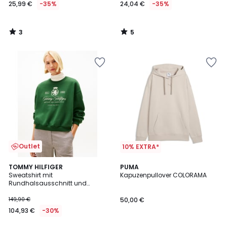
25,99 €
-35%
24,04 €
-35%
3
5
/
/
5
5
Outlet
10% EXTRA*
TOMMY HILFIGER
2
PUMA
Sweatshirt mit
Kapuzenpullover COLORAMA
Farben
Rundhalsausschnitt und
gesticktem Wappen
149,90 €
50,00 €
104,93 €
-30%