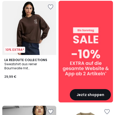
SALE
:
10%
EXTRA
ab
2
Artikeln*
10% EXTRA*
LA REDOUTE COLLECTIONS
Sweatshirt aus reiner
Baumwolle mit
Rundhalsausschnitt und «Book
Club»-Grafik auf der Brust
29,99 €
Jeztz shoppen