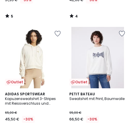
5
4
/
/
5
5
Outlet
Outlet
4,9
ADIDAS SPORTSWEAR
PETIT BATEAU
/ 5
Kapuzensweatshirt 3-Stripes
Sweatshirt mit Print, Baumwolle
mit Reissverschluss und
Animal-Print
65,00 €
95,00 €
45,50 €
-30%
66,50 €
-30%