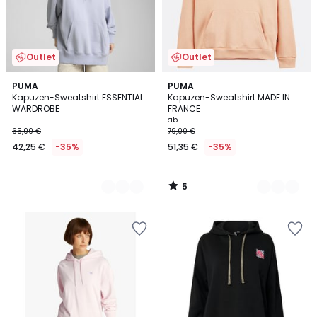
Outlet
Outlet
5
2
PUMA
2
PUMA
/
Kapuzen-Sweatshirt ESSENTIAL
Kapuzen-Sweatshirt MADE IN
Farben
Farben
5
WARDROBE
FRANCE
ab
65,00 €
79,00 €
42,25 €
-35%
51,35 €
-35%
5
/
5