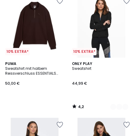
10% EXTRA*
10% EXTRA*
4,2
PUMA
2
ONLY PLAY
/ 5
Sweatshirt mit halbem
Sweatshirt
Farben
Reissverschluss ESSENTIALS
ELEVATED
50,00 €
44,99 €
4,2
/
5