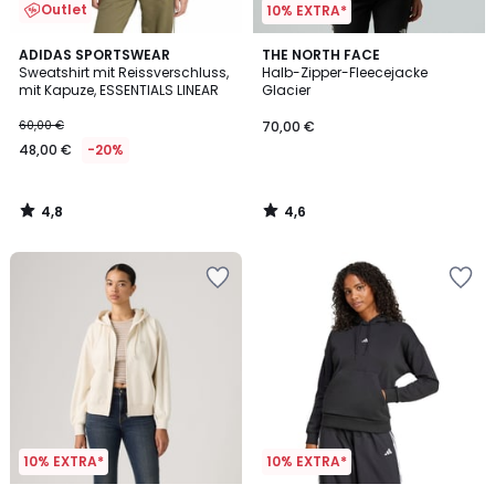
Outlet
10% EXTRA*
4,8
4,6
ADIDAS SPORTSWEAR
THE NORTH FACE
/ 5
/ 5
Sweatshirt mit Reissverschluss,
Halb-Zipper-Fleecejacke
mit Kapuze, ESSENTIALS LINEAR
Glacier
60,00 €
70,00 €
48,00 €
-20%
4,8
4,6
/
/
5
5
10% EXTRA*
10% EXTRA*