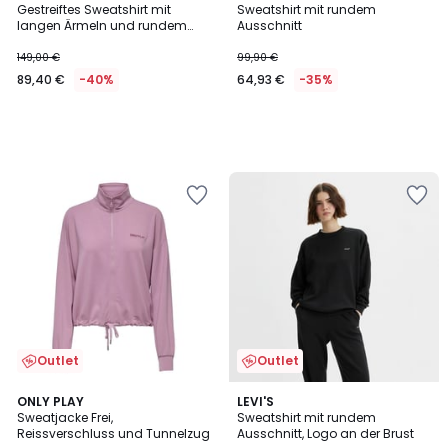
Gestreiftes Sweatshirt mit
Sweatshirt mit rundem
langen Ärmeln und rundem
Ausschnitt
Ausschnitt
149,00 €
99,90 €
89,40 €
-40%
64,93 €
-35%
Outlet
Outlet
4,3
4,9
ONLY PLAY
LEVI'S
/ 5
/ 5
Sweatjacke Frei,
Sweatshirt mit rundem
Reissverschluss und Tunnelzug
Ausschnitt, Logo an der Brust