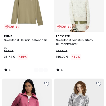
Outlet
Outlet
5
5
2
PUMA
LACOSTE
/
/
Sweatshirt Her mit Stehkragen
Sweatshirt mit stilisiertem
Farben
5
5
Blumenmuster
ab
54,99 €
200,00 €
35,74 €
-35%
140,00 €
-30%
5
5
/
/
5
5