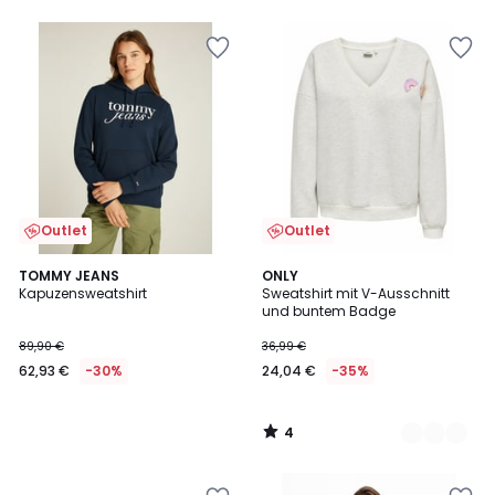
Outlet
Outlet
4
TOMMY JEANS
3
ONLY
/
Kapuzensweatshirt
Sweatshirt mit V-Ausschnitt
Farben
5
und buntem Badge
89,90 €
36,99 €
62,93 €
-30%
24,04 €
-35%
4
/
5