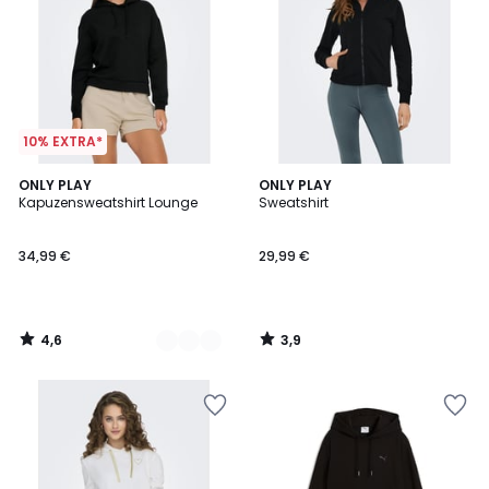
10% EXTRA*
4,6
3,9
3
ONLY PLAY
ONLY PLAY
/ 5
/ 5
Kapuzensweatshirt Lounge
Sweatshirt
Farben
34,99 €
29,99 €
4,6
3,9
/
/
5
5