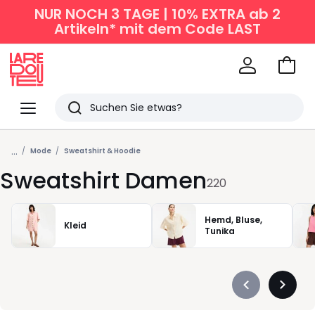
NUR NOCH 3 TAGE | 10% EXTRA ab 2
Artikeln* mit dem Code LAST
Zum
Ware
La
Redoute
Menü
Suchen
Zuletzt
...
angesehen
Mode
Sweatshirt & Hoodie
Sweatshirt Damen
Artikel
220
Hemd, Bluse,
Kleid
Tunika
Précédent
Suivan
-
-