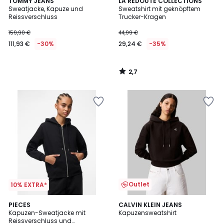
2,7
TOMMY JEANS
LA REDOUTE COLLECTIONS
/ 5
Sweatjacke, Kapuze und
Sweatshirt mit geknöpftem
Reissverschluss
Trucker-Kragen
159,90 €
44,99 €
111,93 €
-30%
29,24 €
-35%
2,7
/
5
Outlet
10% EXTRA*
2
PIECES
CALVIN KLEIN JEANS
/
Kapuzen-Sweatjacke mit
Kapuzensweatshirt
5
Reissverschluss und