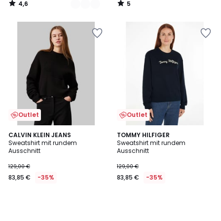
4,6
5
€
/
/
5
5
30%
Rabatt
angewendet.
Outlet
Outlet
CALVIN KLEIN JEANS
TOMMY HILFIGER
Sweatshirt mit rundem
Sweatshirt mit rundem
Ausschnitt
Ausschnitt
129,00 €
129,00 €
83,85 €
-35%
83,85 €
-35%