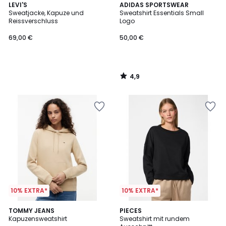
4,9
LEVI'S
ADIDAS SPORTSWEAR
/ 5
Sweatjacke, Kapuze und
Sweatshirt Essentials Small
Reissverschluss
Logo
69,00 €
50,00 €
4,9
/
5
10% EXTRA*
10% EXTRA*
TOMMY JEANS
PIECES
Kapuzensweatshirt
Sweatshirt mit rundem