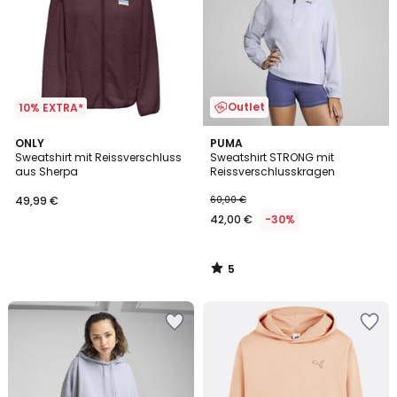
Outlet
10% EXTRA*
5
ONLY
PUMA
/
Sweatshirt mit Reissverschluss
Sweatshirt STRONG mit
5
aus Sherpa
Reissverschlusskragen
49,99 €
60,00 €
42,00 €
-30%
5
/
5