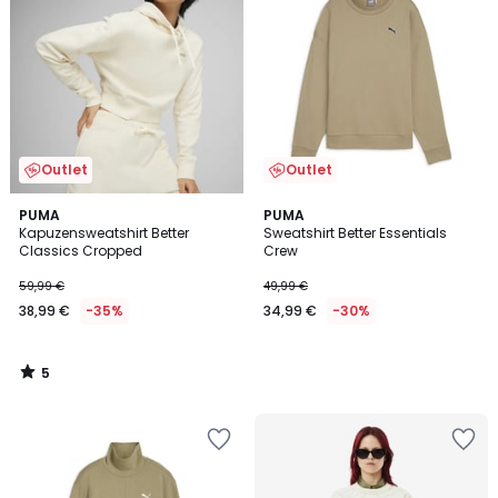
Outlet
Outlet
5
PUMA
PUMA
/
Kapuzensweatshirt Better
Sweatshirt Better Essentials
5
Classics Cropped
Crew
59,99 €
49,99 €
38,99 €
-35%
34,99 €
-30%
5
/
5