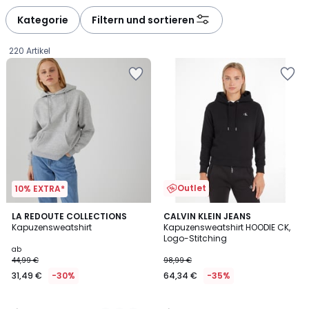
défiler
défiler
à
à
Kategorie
Filtern und sortieren
gauche
droite
220 Artikel
Outlet
10% EXTRA*
4,6
5
2
LA REDOUTE COLLECTIONS
CALVIN KLEIN JEANS
/ 5
/
Kapuzensweatshirt
Kapuzensweatshirt HOODIE CK,
Farben
5
Logo-Stitching
Ab
ab
44,99 €
98,99 €
31,49
31,49 €
-30%
64,34 €
-35%
€
Statt
44,99