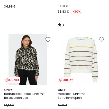
Brustdetail
34,99 €
99,90 €
69,93 €
-30%
2
/
5
Outlet
Outlet
3
5
ONLY
ONLY
/
/
Bedrucktes Fleece-Shirt mit
Matrosen-Shirt mit
5
5
Reissverschluss
Schulterknöpfen
39,99 €
36,99 €