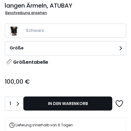
langen Ärmeln, ATUBAY
Beschreibung ansehen
Schwarz
Größe
Größentabelle
100,00
100,00 €
€.
Anzahl
1
IN DEN WARENKORB
Lieferung innerhalb von 6 Tagen