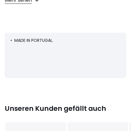
Mehr sehen
Produktdetails
• Runder Ausschnitt
• Lange Ärmel
• Länge: Standard
• Raglanärmel
• Gerippte Abschlüsse am Kragen, an den Ärmeln und am
Saum
• MADE IN PORTUGAL.
Material und Pflege
• 98% Baumwolle, 2% Elasthan
• Bitte beachten Sie die Pflegehinweise auf dem Etikett
Farbe:
Schwarz
Größe
S, M, L
Unseren Kunden gefällt auch