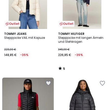
Outlet
Outlet
5
TOMMY JEANS
TOMMY HILFIGER
/
Steppjacke VAIL mit Kapuze
Steppjacke mit langen Ärmeln
5
und Stehkragen
229,00 €
349,00 €
148,85 €
-35%
226,85 €
-35%
5
/
5