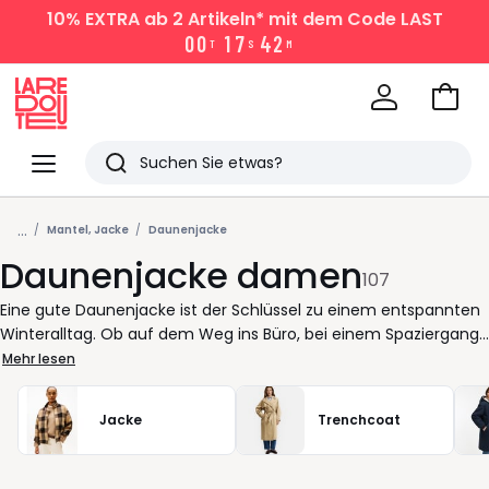
10% EXTRA
ab 2 Artikeln* mit dem Code LAST
4
1
0
0
1
7
2
M
T
S
Zum
Ware
La
Redoute
Menü
Suchen
Zuletzt
...
angesehen
Mantel, Jacke
Daunenjacke
Daunenjacke damen
Artikel
107
Eine gute Daunenjacke ist der Schlüssel zu einem entspannten
Winteralltag. Ob auf dem Weg ins Büro, bei einem Spaziergang
oder im Wochenendprogramm sie hält warm, lässt sich leicht
Mehr lesen
kombinieren und sorgt dafür, dass Sie sich in jeder Situation
wohlfühlen. Ihr Vorteil: Sie schützt zuverlässig vor Kälte, ohne
Jacke
Trenchcoat
aufzutragen, und bleibt dabei angenehm leicht. Bei La Redoute
finden Sie Modelle, die sich Ihrem Lebensrhythmus anpassen.
Kurze Schnitte für aktive Tage, längere Formen für zusätzlichen