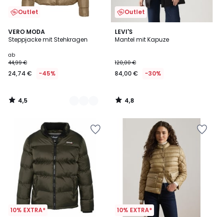
Outlet
Outlet
4,5
4,8
2
VERO MODA
LEVI'S
/ 5
/ 5
Steppjacke mit Stehkragen
Mantel mit Kapuze
Farben
ab
44,99 €
120,00 €
24,74 €
-45%
84,00 €
-30%
4,5
4,8
/
/
5
5
10% EXTRA*
10% EXTRA*