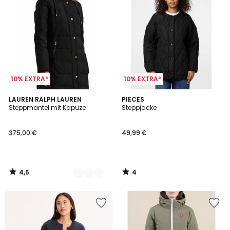
10% EXTRA*
10% EXTRA*
4,5
4
2
LAUREN RALPH LAUREN
PIECES
/ 5
/
Steppmantel mit Kapuze
Steppjacke
Farben
5
375,00 €
49,99 €
4,5
4
/
/
5
5