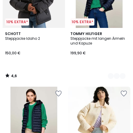
10% EXTRA*
10% EXTRA*
4,6
SCHOTT
2
TOMMY HILFIGER
/ 5
Steppjacke Idaho 2
Steppjacke mit langen Ärmeln
Farben
und Kapuze
150,00 €
199,90 €
4,6
/
5