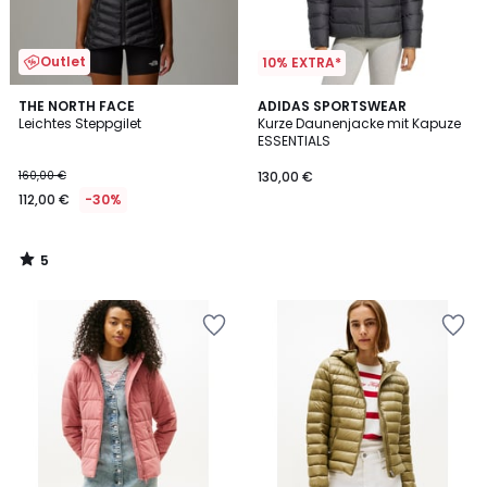
Outlet
10% EXTRA*
5
THE NORTH FACE
ADIDAS SPORTSWEAR
/
Leichtes Steppgilet
Kurze Daunenjacke mit Kapuze
5
ESSENTIALS
160,00 €
130,00 €
112,00 €
-30%
5
/
5