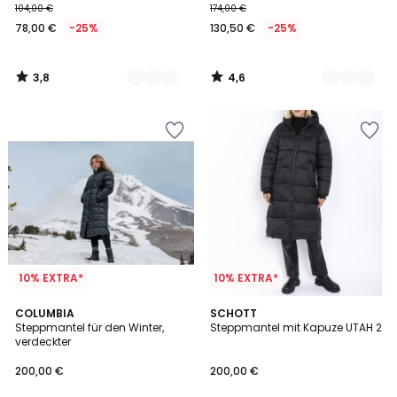
104,00 €
174,00 €
78,00 €
-25%
130,50 €
-25%
3,8
4,6
/
/
5
5
10% EXTRA*
10% EXTRA*
4,6
COLUMBIA
SCHOTT
/ 5
Steppmantel für den Winter,
Steppmantel mit Kapuze UTAH 2
verdeckter
200,00 €
200,00 €