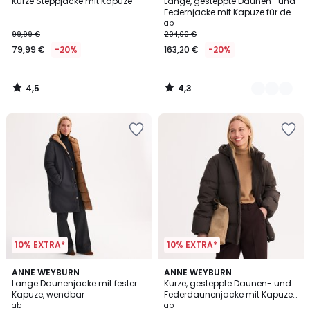
/ 5
/ 5
Kurze Steppjacke mit Kapuze
Lange, gesteppte Daunen- und
Farben
Federnjacke mit Kapuze für den
Hochwinter
ab
99,99 €
204,00 €
79,99 €
-20%
163,20 €
-20%
4,5
4,3
/
/
5
5
10% EXTRA*
10% EXTRA*
3,8
4,6
2
ANNE WEYBURN
2
ANNE WEYBURN
/ 5
/ 5
Lange Daunenjacke mit fester
Kurze, gesteppte Daunen- und
Farben
Farben
Kapuze, wendbar
Federdaunenjacke mit Kapuze
für den Hochwinter
ab
ab