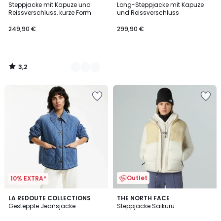
/ 5
Steppjacke mit Kapuze und
Long-Steppjacke mit Kapuze
Farben
Reissverschluss, kurze Form
und Reissverschluss
249,90 €
299,90 €
3,2
/
5
Outlet
10% EXTRA*
5
5
LA REDOUTE COLLECTIONS
THE NORTH FACE
/
/
Gesteppte Jeansjacke
Steppjacke Saikuru
5
5