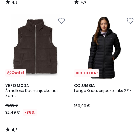
4,7
4,7
/
/
5
5
Outlet
10% EXTRA*
4,8
VERO MODA
COLUMBIA
/ 5
Ärmellose Daunenjacke aus
Lange Kapuzenjacke Lake 22™
Samt
49,99 €
160,00 €
32,49 €
-35%
4,8
/
5