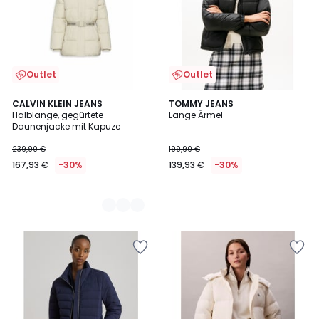
Outlet
Outlet
2
CALVIN KLEIN JEANS
TOMMY JEANS
Halblange, gegürtete
Lange Ärmel
Farben
Daunenjacke mit Kapuze
239,90 €
199,90 €
167,93 €
-30%
139,93 €
-30%