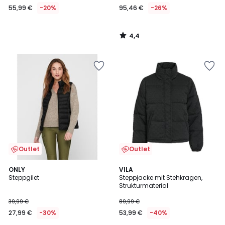
55,99 €
-20%
95,46 €
-26%
Statt
69,99
€
4,4
20%
/
5
Rabatt
angewendet.
Outlet
Outlet
4,3
5
2
ONLY
VILA
/ 5
/
Steppgilet
Steppjacke mit Stehkragen,
Farben
5
Strukturmaterial
39,99 €
89,99 €
27,99 €
-30%
53,99 €
-40%