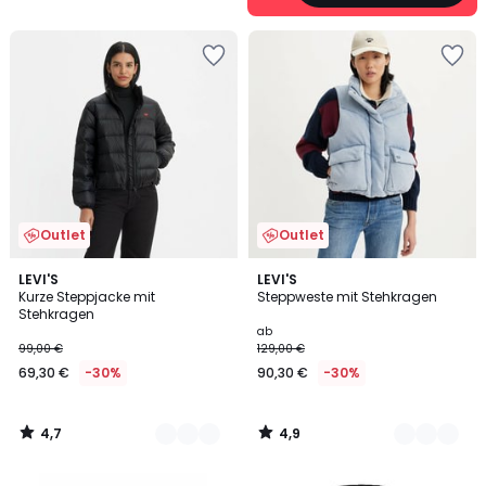
Outlet
Outlet
4,7
4,9
2
LEVI'S
3
LEVI'S
/ 5
/ 5
Kurze Steppjacke mit
Steppweste mit Stehkragen
Farben
Farben
Stehkragen
ab
99,00 €
129,00 €
69,30 €
-30%
90,30 €
-30%
4,7
4,9
/
/
5
5