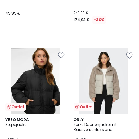
49,99 €
249,90 €
174,93 €
-30%
Outlet
Outlet
5
VERO MODA
ONLY
/
Steppjacke
Kurze Daunenjacke mit
5
Reissverschluss und
Stehkragen aus flauschigem