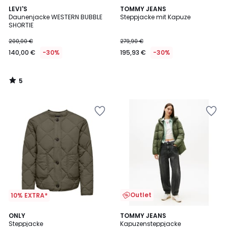
5
LEVI'S
TOMMY JEANS
/
Daunenjacke WESTERN BUBBLE
Steppjacke mit Kapuze
5
SHORTIE
200,00 €
279,90 €
140,00 €
-30%
195,93 €
-30%
5
/
5
Outlet
10% EXTRA*
ONLY
TOMMY JEANS
Steppjacke
Kapuzensteppjacke