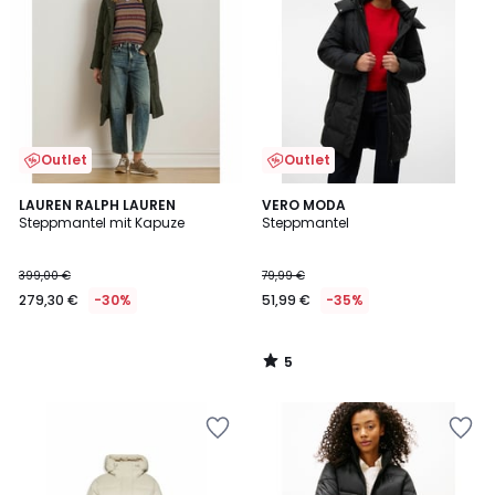
Outlet
Outlet
5
LAUREN RALPH LAUREN
VERO MODA
/
Steppmantel mit Kapuze
Steppmantel
5
399,00 €
79,99 €
279,30 €
-30%
51,99 €
-35%
5
/
5