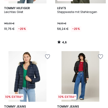
4,6
TOMMY HILFIGER
LEVI'S
/ 5
Leichtes Gilet
Steppweste mit Stehkragen
149,00 €
74,99 €
111,75 €
-25%
56,24 €
-25%
4,6
/
5
10% EXTRA*
10% EXTRA*
3,2
2
TOMMY JEANS
TOMMY JEANS