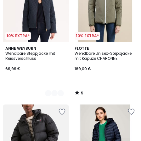
10% EXTRA*
10% EXTRA*
5
2
ANNE WEYBURN
FLOTTE
/
Wendbare Steppjacke mit
Wendbare Unisex-Steppjacke
Farben
5
Reissverschluss
mit Kapuze CHARONNE
69,99 €
169,00 €
5
/
5