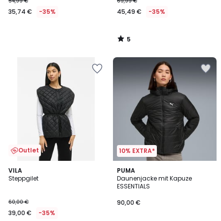
Stoff
54,99 €
69,99 €
35,74 €
-35%
45,49 €
-35%
5
/
5
Outlet
10% EXTRA*
5
VILA
PUMA
/
Steppgilet
Daunenjacke mit Kapuze
5
ESSENTIALS
60,00 €
90,00 €
39,00 €
-35%