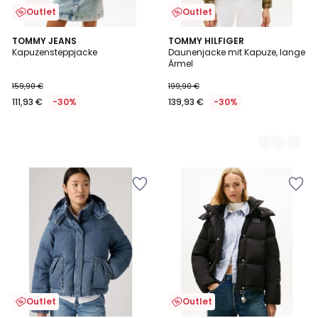
Outlet
Outlet
TOMMY JEANS
2
TOMMY HILFIGER
Kapuzensteppjacke
Daunenjacke mit Kapuze, lange
Farben
Ärmel
159,90 €
199,90 €
111,93 €
-30%
139,93 €
-30%
Outlet
Outlet