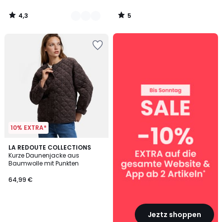
4,3
5
/
/
5
5
SALE
:
10%
EXTRA
ab
2
Artikeln*
10% EXTRA*
LA REDOUTE COLLECTIONS
Kurze Daunenjacke aus
Baumwolle mit Punkten
64,99 €
Jeztz shoppen