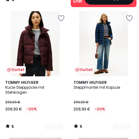
Damen
/
5
Outlet
Outlet
5
5
2
TOMMY HILFIGER
2
TOMMY HILFIGER
/
/
Kurze Steppjacke mit
Steppmantel mit Kapuze
Farben
Farben
5
5
Stehkragen
299,90 €
299,90 €
209,93 €
-30%
209,93 €
-30%
5
5
/
/
5
5