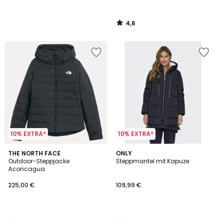
4,6
/
5
10% EXTRA*
10% EXTRA*
4,7
4,7
THE NORTH FACE
ONLY
/ 5
/ 5
Outdoor-Steppjacke
Steppmantel mit Kapuze
Aconcagua
225,00 €
109,99 €