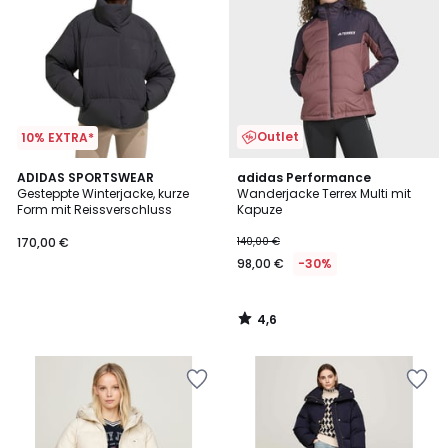
Outlet
10% EXTRA*
4,6
ADIDAS SPORTSWEAR
adidas Performance
/ 5
Gesteppte Winterjacke, kurze
Wanderjacke Terrex Multi mit
Form mit Reissverschluss
Kapuze
170,00 €
140,00 €
98,00 €
-30%
4,6
/
5