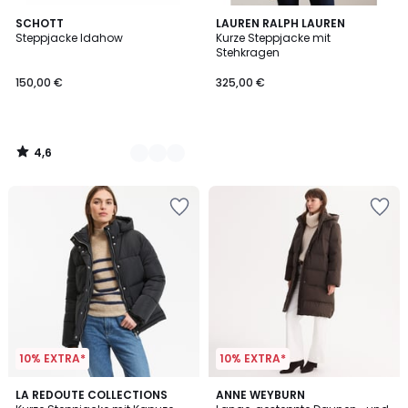
4,6
2
SCHOTT
LAUREN RALPH LAUREN
/ 5
Steppjacke Idahow
Kurze Steppjacke mit
Farben
Stehkragen
150,00 €
325,00 €
4,6
/
5
10% EXTRA*
10% EXTRA*
4,5
4,3
LA REDOUTE COLLECTIONS
2
ANNE WEYBURN