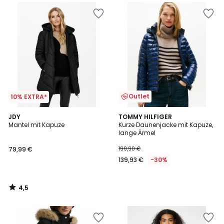
Outlet
10% EXTRA*
4,5
JDY
TOMMY HILFIGER
/ 5
Mantel mit Kapuze
Kurze Daunenjacke mit Kapuze,
lange Ärmel
79,99 €
199,90 €
139,93 €
-30%
4,5
/
5