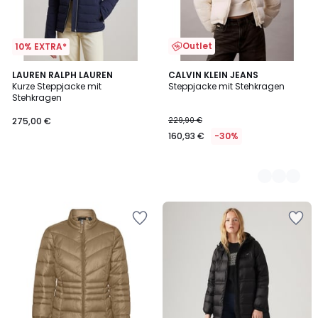
Outlet
10% EXTRA*
LAUREN RALPH LAUREN
2
CALVIN KLEIN JEANS
Kurze Steppjacke mit
Steppjacke mit Stehkragen
Farben
Stehkragen
275,00 €
229,90 €
160,93 €
-30%