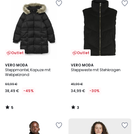
Outlet
Outlet
5
3
VERO MODA
VERO MODA
/
/
Steppmantel, Kapuze mit
Steppweste mit Stehkragen
5
5
Webpelzrand
69,99 €
49,99 €
38,49 €
-45%
34,99 €
-30%
5
3
/
/
5
5