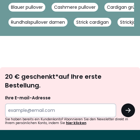
Blauer pullover
Cashmere pullover
Cardigan grün
Rundhalspullover damen
Strick cardigan
Strickjac
Newsletter
20 € geschenkt*auf Ihre erste
abonnieren
Bestellung.
Ihre E-mail-Adresse
OK
Sie haben bereits ein Kundenkonto? Abonnieren Sie den Newsletter direkt in
Ihrem persönlichen Konto, indem Sie
hier klicken