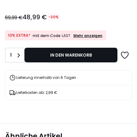
48,99
48,99 €
€
69,99 €
-30%
Statt
69,99
€
10%
10% EXTRA*
Mehr anzeigen
mit dem Code
LAST
EXTRA*
30%
mit
Rabatt
dem
angewendet.
Anzahl
1
IN DEN WARENKORB
Code
LAST
Lieferung innerhalb von 6 Tagen
Lieferkosten ab
:
2,99 €
Ähnliche Artikel