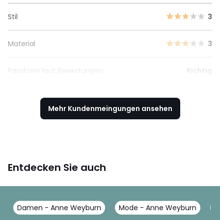
Stil
3
Material
3
Passform laut Bewertungen
Richtig
Mehr Kundenmeingungen ansehen
Entdecken Sie auch
Damen - Anne Weyburn
Mode - Anne Weyburn
P