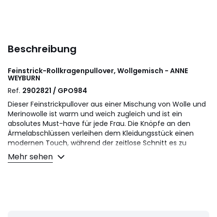
Beschreibung
Feinstrick-Rollkragenpullover, Wollgemisch - ANNE
WEYBURN
Ref.
2902821 / GPO984
Dieser Feinstrickpullover aus einer Mischung von Wolle und
Merinowolle ist warm und weich zugleich und ist ein
absolutes Must-have für jede Frau. Die Knöpfe an den
Ärmelabschlüssen verleihen dem Kleidungsstück einen
modernen Touch, während der zeitlose Schnitt es zu
einem leicht tragbaren Teil macht.
Mehr sehen
Produktdetails
• Lange Ärmel mit kleiner Knopfleiste an den Manschetten
• Rollkragen
• Rippbündchen
• Feinstrick
• Wir empfehlen Ihnen, Ihre übliche Grösse zu wählen.