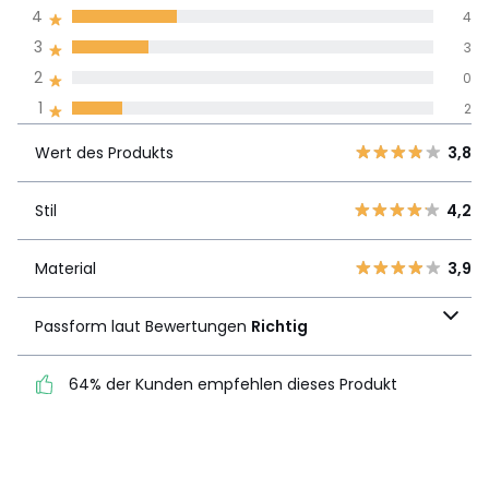
Durchnschnitt in
4
4
allen Sprachen
3
3
2
0
Meinungen 100% zertifiziert,
1
2
Unsere Engagement
Wert des
5
5
3,8
Produkts
Wert des Produkts
3,8
4
4
3
3
Stil
4,2
Stil
4,2
2
0
1
2
Material
3,9
Material
3,9
Passform laut
Passform laut Bewertungen
Richtig
Bewertungen
Richtig
64% der Kunden empfehlen dieses Produkt
64% der Kunden
empfehlen dieses Produkt
Details anzeigen