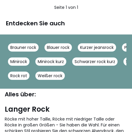
5
Seite 1 von 1
Entdecken Sie auch
Brauner rock
Blauer rock
Kurzer jeansrock
Pli
Minirock
Minirock kurz
Schwarzer rock kurz
Sc
Rock rot
Weißer rock
Alles über:
Langer Rock
Röcke mit hoher Taille, Röcke mit niedriger Taille oder
Röcke in großen Größen - Sie haben die Wahl. Für einen
schicken Stil probieren Sie den schwarzen Abendrock, den