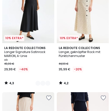
10% EXTRA*
10% EXTRA*
4,3
4,2
3
LA REDOUTE COLLECTIONS
LA REDOUTE COLLECTIONS
/ 5
/ 5
Langer Signature Satinrock
Langer, geknöpfter Rock mit
Farben
MARION, A-Linie
Pünktchenmuster
ab
49,99 €
44,99 €
29,99 €
-40%
35,99 €
-20%
4,3
4,2
/
/
5
5