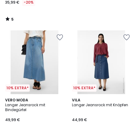
35,99 €
-20%
5
/
5
10% EXTRA*
10% EXTRA*
3
VERO MODA
VILA
/
Langer Jeansrock mit
Langer Jeansrock mit Knöpfen
5
Bindegürtel
49,99 €
44,99 €