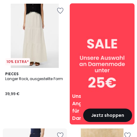
Unsere
Angebote
für
Damen
10% EXTRA*
PIECES
Langer Rock, ausgestellte Form
39,99 €
Unsere
Angebote
für
Jeztz shoppen
Damen