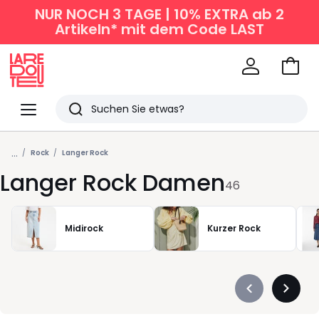
NUR NOCH 3 TAGE | 10% EXTRA ab 2
Artikeln* mit dem Code LAST
Zum
Ware
La
Redoute
Menü
Suchen
Zuletzt
...
angesehen
Rock
Langer Rock
Langer Rock Damen
Artikel
46
Midirock
Kurzer Rock
Précédent
Suivan
-
-