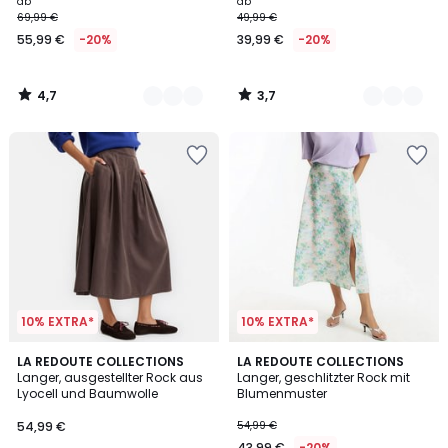
ab
ab
69,99 €
49,99 €
55,99 €
-20%
39,99 €
-20%
4,7
3,7
/
/
5
5
10% EXTRA*
10% EXTRA*
2
LA REDOUTE COLLECTIONS
LA REDOUTE COLLECTIONS
/
Langer, ausgestellter Rock aus
Langer, geschlitzter Rock mit
5
Lyocell und Baumwolle
Blumenmuster
54,99 €
54,99 €
43,99 €
-20%