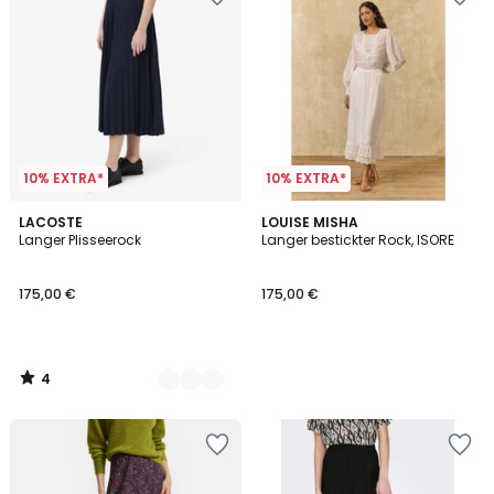
10% EXTRA*
10% EXTRA*
4
2
LACOSTE
LOUISE MISHA
/
Langer Plisseerock
Langer bestickter Rock, ISORE
Farben
5
175,00 €
175,00 €
4
/
5