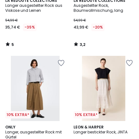
5
3,2
LA REDOUTE COLLECTIONS
LA REDOUTE COLLECTIONS
/
/ 5
Langer ausgestellter Rock aus
Ausgestellter Rock,
5
Viskose und Leinen
Baumwollmischung, lang
54,99 €
54,99 €
35,74 €
-35%
43,99 €
-20%
5
3,2
/
/
5
5
10% EXTRA*
10% EXTRA*
ONLY
LEON & HARPER
Langer, ausgestellter Rock mit
Langer bestickter Rock, JINTA
Gürtel