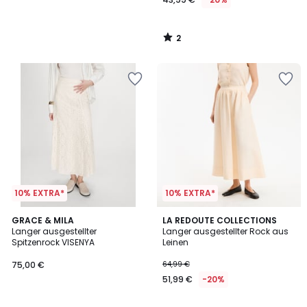
2
/
5
10% EXTRA*
10% EXTRA*
3
GRACE & MILA
LA REDOUTE COLLECTIONS
/
Langer ausgestellter
Langer ausgestellter Rock aus
5
Spitzenrock VISENYA
Leinen
75,00 €
64,99 €
51,99 €
-20%