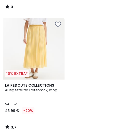
3
/
5
10% EXTRA*
3,7
LA REDOUTE COLLECTIONS
/ 5
Ausgestellter Faltenrock, lang
54,99 €
43,99 €
-20%
3,7
/