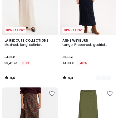
10% EXTRA*
10% EXTRA*
4,6
4,4
LA REDOUTE COLLECTIONS
2
ANNE WEYBURN
/ 5
/ 5
Maxirock, lang, satiniert
Langer Plisseerock, gestrickt
Farben
54,99 €
69,99 €
38,49 €
-30%
41,99 €
-40%
4,6
4,4
/
/
5
5