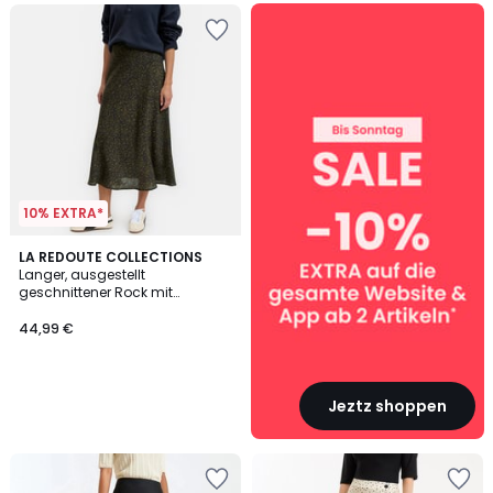
SALE
:
10%
EXTRA
ab
2
Artikeln*
10% EXTRA*
LA REDOUTE COLLECTIONS
Langer, ausgestellt
geschnittener Rock mit
Leopardenmuster
44,99 €
Jeztz shoppen