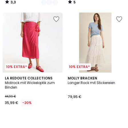
3,3
5
20%
/
/
5
5
Rabatt
angewendet.
10% EXTRA*
10% EXTRA*
LA REDOUTE COLLECTIONS
MOLLY BRACKEN
Midirock mit Wickeloptik zum
Langer Rock mit Stickereien
Binden
44,99 €
79,95 €
35,99 €
-20%