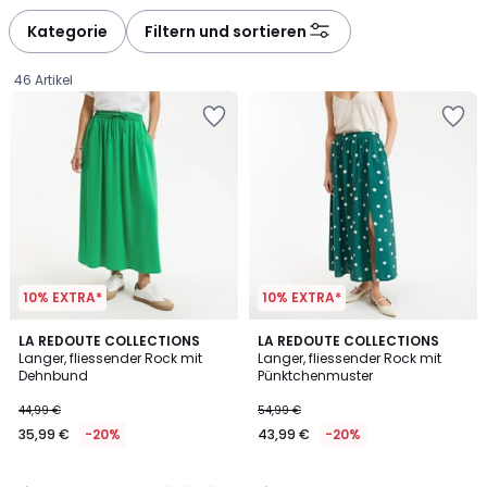
défiler
défiler
à
à
Kategorie
Filtern und sortieren
gauche
droite
46 Artikel
10% EXTRA*
10% EXTRA*
3,3
5
2
LA REDOUTE COLLECTIONS
LA REDOUTE COLLECTIONS
/ 5
/
Langer, fliessender Rock mit
Langer, fliessender Rock mit
Farben
5
Dehnbund
Pünktchenmuster
35,99
44,99 €
54,99 €
€
35,99 €
-20%
43,99 €
-20%
Statt
44,99
€