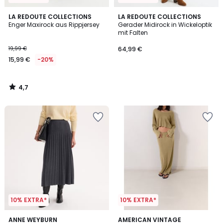
4,7
LA REDOUTE COLLECTIONS
LA REDOUTE COLLECTIONS
/ 5
Enger Maxirock aus Rippjersey
Gerader Midirock in Wickeloptik
mit Falten
19,99 €
64,99 €
15,99 €
-20%
4,7
/
5
10% EXTRA*
10% EXTRA*
2
ANNE WEYBURN
AMERICAN VINTAGE