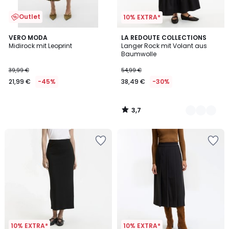
Outlet
10% EXTRA*
3,7
VERO MODA
2
LA REDOUTE COLLECTIONS
/ 5
Midirock mit Leoprint
Langer Rock mit Volant aus
Farben
Baumwolle
39,99 €
54,99 €
21,99 €
-45%
38,49 €
-30%
3,7
/
5
10% EXTRA*
10% EXTRA*