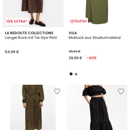
Outlet
10% EXTRA*
4
LA REDOUTE COLLECTIONS
VILA
/
Langer Rock mit Tie-Dye-Print
Midirock aus Strukturmaterial
5
54,99 €
49,99 €
29,99 €
-40%
4
/
5