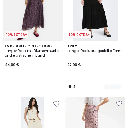
10% EXTRA*
10% EXTRA*
3
LA REDOUTE COLLECTIONS
2
ONLY
/
Langer Rock mit Blumenmuster
Langer Rock, ausgestellte Form
Farben
5
und elastischem Bund
44,99 €
32,99 €
3
/
5