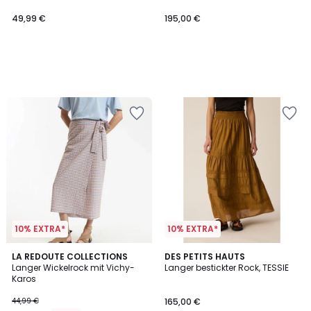
49,99 €
195,00 €
10% EXTRA*
10% EXTRA*
5
LA REDOUTE COLLECTIONS
DES PETITS HAUTS
/
Langer Wickelrock mit Vichy-
Langer bestickter Rock, TESSIE
5
Karos
44,99 €
165,00 €