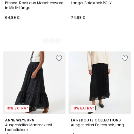
Plissee-Rock aus Maschenware
Langer Strickrock POJY
Farben
in Midi-Länge
64,99 €
74,99 €
10% EXTRA*
10% EXTRA*
4,7
3,7
2
ANNE WEYBURN
2
LA REDOUTE COLLECTIONS
/ 5
/ 5
Ausgestellter Maxirock mit
Ausgestellter Faltenrock, lang
Farben
Farben
Lochstickerei