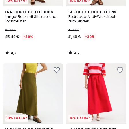
10% EXTRA*
10% EXTRA*
4,2
4,7
LA REDOUTE COLLECTIONS
LA REDOUTE COLLECTIONS
/ 5
/ 5
Langer Rock mit Stickerei und
Bedruckter Midi-Wickelrock
Lochmuster
zum Binden
64,99 €
44,99 €
45,49 €
-30%
31,49 €
-30%
4,2
4,7
/
/
5
5
10% EXTRA*
10% EXTRA*