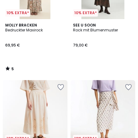
10% EXTRA*
10% EXTRA*
5
MOLLY BRACKEN
SEE U SOON
/
Bedruckter Maxirock
Rock mit Blumenmuster
5
69,95 €
79,00 €
5
/
5