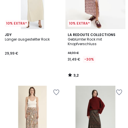
10% EXTRA*
10% EXTRA*
3,2
JDY
LA REDOUTE COLLECTIONS
/ 5
Langer ausgestellter Rock
Geblümter Rock mit
Knopfverschluss
29,99 €
44,99 €
31,49 €
-30%
3,2
/
5