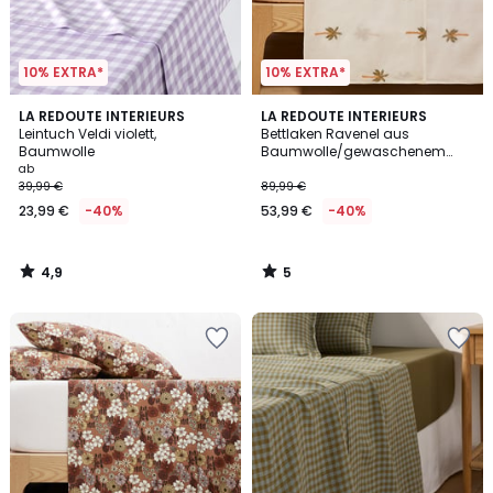
10% EXTRA*
10% EXTRA*
4,9
5
LA REDOUTE INTERIEURS
LA REDOUTE INTERIEURS
/ 5
/
Leintuch Veldi violett,
Bettlaken Ravenel aus
5
Baumwolle
Baumwolle/gewaschenem
Leinen mit Stickerei
ab
39,99 €
89,99 €
23,99 €
-40%
53,99 €
-40%
4,9
5
/
/
5
5