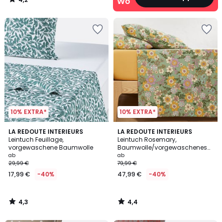
Wohn‑Deals
/
5
10% EXTRA*
10% EXTRA*
4,3
4,4
LA REDOUTE INTERIEURS
LA REDOUTE INTERIEURS
/ 5
/ 5
Leintuch Feuillage,
Leintuch Rosemary,
vorgewaschene Baumwolle
Baumwolle/vorgewaschenes
Leinen, grün
ab
ab
29,99 €
79,99 €
17,99 €
-40%
47,99 €
-40%
4,3
4,4
/
/
5
5