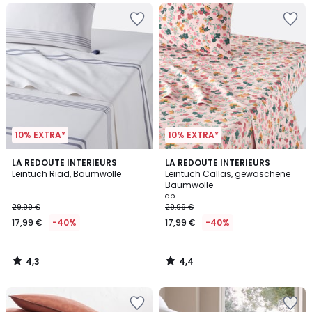
10% EXTRA*
10% EXTRA*
4,3
4,4
LA REDOUTE INTERIEURS
LA REDOUTE INTERIEURS
/ 5
/ 5
Leintuch Riad, Baumwolle
Leintuch Callas, gewaschene
Baumwolle
ab
29,99 €
29,99 €
17,99 €
-40%
17,99 €
-40%
4,3
4,4
/
/
5
5