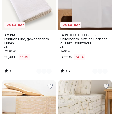
10% EXTRA*
10% EXTRA*
4,5
4,2
23
AM.PM
8
LA REDOUTE INTERIEURS
/ 5
/ 5
Leintuch Elina, gewaschenes
Unifarbenes Leintuch Scenario
Farben
Farben
Leinen
aus Bio-Baumwolle
ab
ab
129,00 €
24,99 €
90,30 €
-30%
14,99 €
-40%
4,5
4,2
/
/
5
5