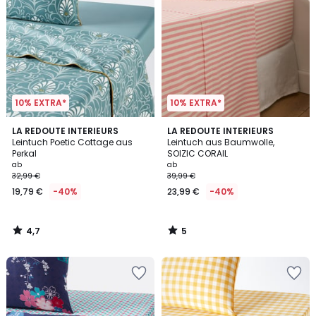
10% EXTRA*
10% EXTRA*
4,7
5
LA REDOUTE INTERIEURS
LA REDOUTE INTERIEURS
/ 5
/
Leintuch Poetic Cottage aus
Leintuch aus Baumwolle,
5
Perkal
SOIZIC CORAIL
ab
ab
32,99 €
39,99 €
19,79 €
-40%
23,99 €
-40%
4,7
5
/
/
5
5