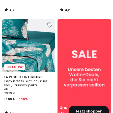
4,7
4,2
/
/
5
5
Unsere
Wohn‑Deals
10% EXTRA*
4,2
LA REDOUTE INTERIEURS
/ 5
Gemustertes Leintuch Grues
Blau, Baumwollperkal
ab
29,99 €
17,99 €
-40%
Unsere
Jeztz shoppen
4,2