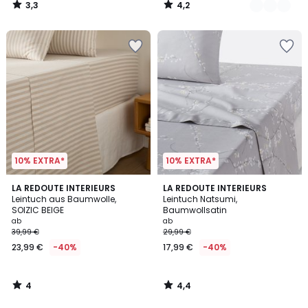
3,3
4,2
/
/
5
5
10% EXTRA*
10% EXTRA*
4
4,4
LA REDOUTE INTERIEURS
LA REDOUTE INTERIEURS
/
/ 5
Leintuch aus Baumwolle,
Leintuch Natsumi,
5
SOIZIC BEIGE
Baumwollsatin
ab
ab
39,99 €
29,99 €
23,99 €
-40%
17,99 €
-40%
4
4,4
/
/
5
5