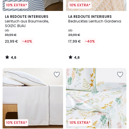
10% EXTRA*
10% EXTRA*
4,6
4,6
LA REDOUTE INTERIEURS
LA REDOUTE INTERIEURS
/ 5
/ 5
Leintuch aus Baumwolle,
Bedrucktes Leintuch Gardenia
SOIZIC BLAU
ab
ab
39,99 €
29,99 €
23,99 €
-40%
17,99 €
-40%
4,6
4,6
/
/
5
5
10% EXTRA*
10% EXTRA*