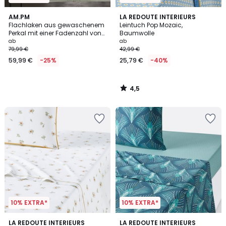
4,5
AM.PM
LA REDOUTE INTERIEURS
/ 5
Flachlaken aus gewaschenem
Leintuch Pop Mozaic,
Perkal mit einer Fadenzahl von
Baumwolle
120, VALLI
ab
ab
79,99 €
42,99 €
59,99 €
-25%
25,79 €
-40%
4,5
/
5
10% EXTRA*
10% EXTRA*
4,9
4,4
LA REDOUTE INTERIEURS
LA REDOUTE INTERIEURS