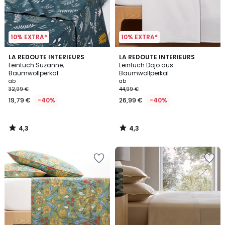
10% EXTRA*
10% EXTRA*
4,3
4,3
LA REDOUTE INTERIEURS
LA REDOUTE INTERIEURS
/ 5
/ 5
Leintuch Suzanne,
Leintuch Dojo aus
Baumwollperkal
Baumwollperkal
ab
ab
32,99 €
44,99 €
19,79 €
-40%
26,99 €
-40%
4,3
4,3
/
/
5
5