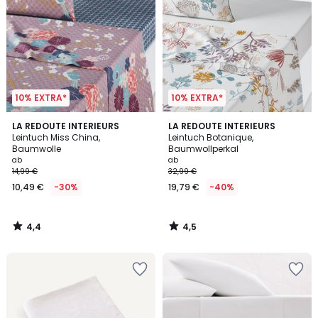
10% EXTRA*
10% EXTRA*
4,4
4,5
LA REDOUTE INTERIEURS
LA REDOUTE INTERIEURS
/ 5
/ 5
Leintuch Miss China,
Leintuch Botanique,
Baumwolle
Baumwollperkal
ab
ab
14,99 €
32,99 €
10,49 €
-30%
19,79 €
-40%
4,4
4,5
/
/
5
5