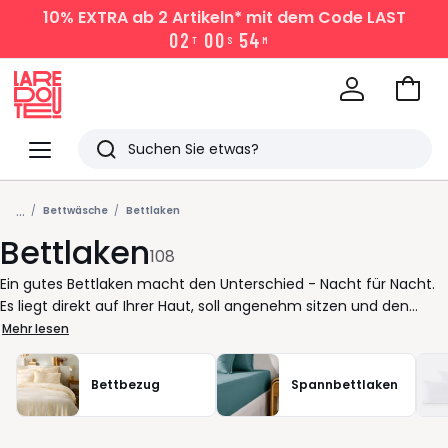
10% EXTRA
ab 2 Artikeln* mit dem Code LAST
0
2
0
0
5
4
T
S
M
Zum
Ware
La
Redoute
Menü
Suchen
Zuletzt
...
angesehen
Bettwäsche
Bettlaken
Bettlaken
Artikel
108
Ein gutes Bettlaken macht den Unterschied - Nacht für Nacht.
Es liegt direkt auf Ihrer Haut, soll angenehm sitzen und den
Schlaf nicht stören. Bei La Redoute finden Sie bettlaken, die
Mehr lesen
Ihren Alltag vereinfachen: leicht aufzuziehen, formstabil und
passend zu Ihren matratzen, auch mit topper. Ein
Bettbezug
Spannbettlaken
Spannbettlaken mit zuverlässigem gummizug bleibt dort, wo es
hingehört, selbst wenn Sie sich viel bewegen. Wichtig ist die
richtige Wahl für Ihre Gewohnheiten. Glatte Qualitäten wirken