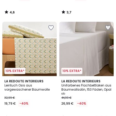
4,6
3,7
/
/
5
5
10% EXTRA*
10% EXTRA*
3,3
4,2
LA REDOUTE INTERIEURS
8
LA REDOUTE INTERIEURS
/ 5
/ 5
Leintuch Osis aus
Unifarbenes Flachbettlaken aus
Farben
vorgewaschener Baumwolle
Baumwollsatin, 153 Fäden, Opal
ab
32,99 €
44,99 €
19,79 €
-40%
26,99 €
-40%