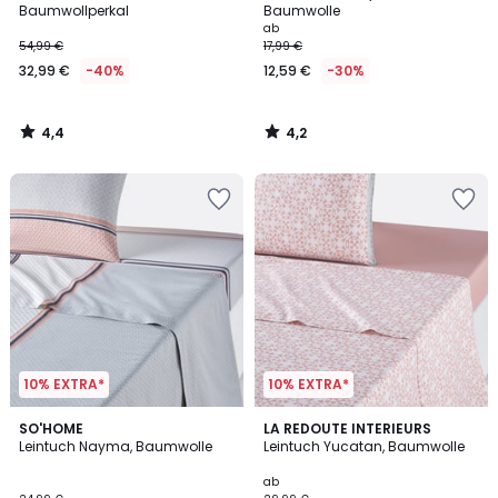
Baumwollperkal
Baumwolle
ab
54,99 €
17,99 €
32,99 €
-40%
12,59 €
-30%
4,4
4,2
/
/
5
5
10% EXTRA*
10% EXTRA*
4,4
4,3
SO'HOME
LA REDOUTE INTERIEURS
/ 5
/ 5
Leintuch Nayma, Baumwolle
Leintuch Yucatan, Baumwolle
ab