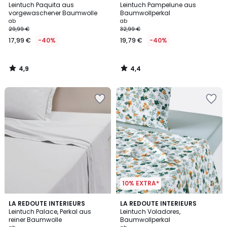
/ 5
/ 5
Leintuch Paquita aus
Leintuch Pampelune aus
vorgewaschener Baumwolle
Baumwollperkal
ab
ab
29,99 €
32,99 €
17,99 €
-40%
19,79 €
-40%
4,9
4,4
/
/
5
5
10% EXTRA*
4,4
4,1
LA REDOUTE INTERIEURS
LA REDOUTE INTERIEURS
/ 5
/ 5
Leintuch Palace, Perkal aus
Leintuch Voladores,
reiner Baumwolle
Baumwollperkal