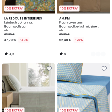
10% EXTRA*
10% EXTRA*
4,2
5
LA REDOUTE INTERIEURS
5
AM.PM
/ 5
/
Leintuch Johanna,
Flachlaken aus
Farben
5
Baumwollsatin
Baumwollperkal mit einer
Fadenzahl von 120, VENETO
ab
ab
62,99 €
69,99 €
37,79 €
-40%
52,49 €
-25%
4,2
5
/
/
5
5
10% EXTRA*
10% EXTRA*