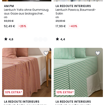
4,6
4,4
20
AM.PM
LA REDOUTE INTERIEURS
/ 5
/ 5
Leintuch Yafa ohne Gummizug
Leintuch Pawica, Baumwoll-
Farben
aus Gaze aus biologischer
Satin
Baumwolle
ab
ab
69,99 €
29,99 €
52,49 €
-25%
17,99 €
-40%
4,6
4,4
/
/
5
5
10% EXTRA*
10% EXTRA*
2
5
LA REDOUTE INTERIEURS
LA REDOUTE INTERIEURS