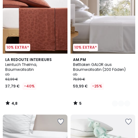
10% EXTRA*
10% EXTRA*
4,8
5
LA REDOUTE INTERIEURS
10
AM.PM
/ 5
/
Leintuch Thelma,
Bettlaken GALOR aus
Farben
5
Baumwollsatin
Baumwollsatin (200 Fäden)
ab
ab
62,99 €
79,99 €
37,79 €
-40%
59,99 €
-25%
4,8
5
/
/
5
5