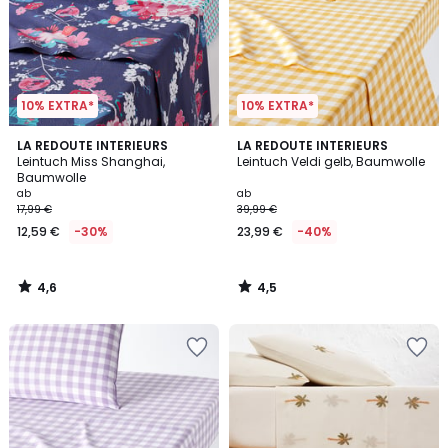
10% EXTRA*
10% EXTRA*
4,6
4,5
LA REDOUTE INTERIEURS
LA REDOUTE INTERIEURS
/ 5
/ 5
Leintuch Miss Shanghai,
Leintuch Veldi gelb, Baumwolle
Baumwolle
ab
ab
17,99 €
39,99 €
12,59 €
-30%
23,99 €
-40%
4,6
4,5
/
/
5
5