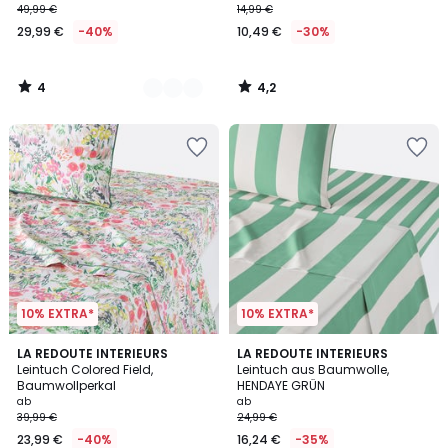
49,99 €
14,99 €
29,99 €
-40%
10,49 €
-30%
4
4,2
/
/
5
5
10% EXTRA*
10% EXTRA*
4,6
3,7
LA REDOUTE INTERIEURS
LA REDOUTE INTERIEURS
/ 5
/ 5
Leintuch Colored Field,
Leintuch aus Baumwolle,
Baumwollperkal
HENDAYE GRÜN
ab
ab
39,99 €
24,99 €
23,99 €
-40%
16,24 €
-35%