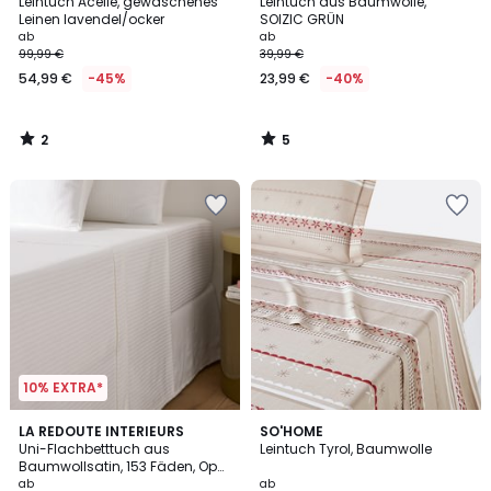
/
/
Leintuch Acélie, gewaschenes
Leintuch aus Baumwolle,
5
5
Leinen lavendel/ocker
SOIZIC GRÜN
ab
ab
99,99 €
39,99 €
54,99 €
-45%
23,99 €
-40%
2
5
/
/
5
5
10% EXTRA*
4
4,2
2
LA REDOUTE INTERIEURS
SO'HOME
/
/ 5
Uni-Flachbetttuch aus
Leintuch Tyrol, Baumwolle
Farben
5
Baumwollsatin, 153 Fäden, Opal
gestreift
ab
ab