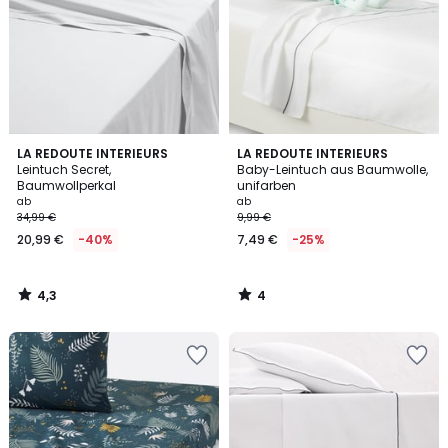
4,3
4
LA REDOUTE INTERIEURS
LA REDOUTE INTERIEURS
/ 5
/
Leintuch Secret,
Baby-Leintuch aus Baumwolle,
5
Baumwollperkal
unifarben
ab
ab
34,99 €
9,99 €
20,99 €
-40%
7,49 €
-25%
4,3
4
/
/
5
5