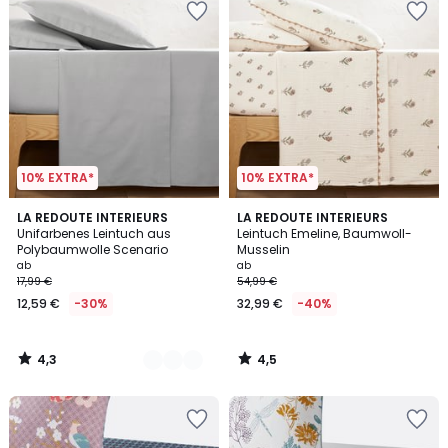
10% EXTRA*
10% EXTRA*
4,3
4,5
16
LA REDOUTE INTERIEURS
LA REDOUTE INTERIEURS
/ 5
/ 5
Unifarbenes Leintuch aus
Leintuch Emeline, Baumwoll-
Farben
Polybaumwolle Scenario
Musselin
ab
ab
17,99 €
54,99 €
12,59 €
-30%
32,99 €
-40%
4,3
4,5
/
/
5
5