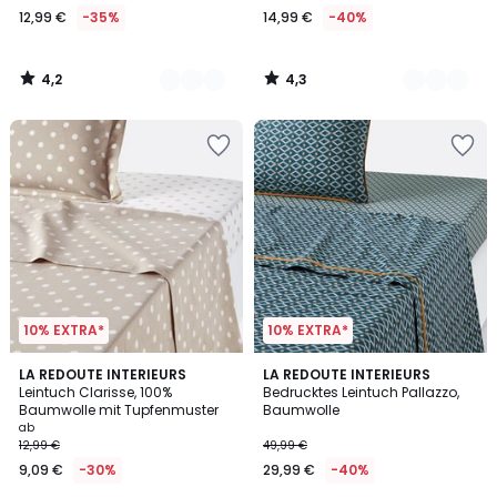
12,99 €
-35%
14,99 €
-40%
€
Statt
19,99
4,2
4,3
€
/
/
5
5
35%
Rabatt
angewendet.
10% EXTRA*
10% EXTRA*
4,1
4,4
5
LA REDOUTE INTERIEURS
LA REDOUTE INTERIEURS
/ 5
/ 5
Leintuch Clarisse, 100%
Bedrucktes Leintuch Pallazzo,
Farben
Baumwolle mit Tupfenmuster
Baumwolle
ab
12,99 €
49,99 €
9,09 €
-30%
29,99 €
-40%