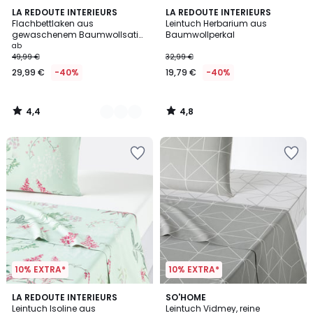
4,4
4,8
10
LA REDOUTE INTERIEURS
LA REDOUTE INTERIEURS
/ 5
/ 5
Flachbettlaken aus
Leintuch Herbarium aus
Farben
gewaschenem Baumwollsatin,
Baumwollperkal
118 Fäden, Victor uni
ab
49,99 €
32,99 €
29,99 €
-40%
19,79 €
-40%
4,4
4,8
/
/
5
5
10% EXTRA*
10% EXTRA*
4,4
4,2
LA REDOUTE INTERIEURS
SO'HOME
/ 5
/ 5
Leintuch Isoline aus
Leintuch Vidmey, reine