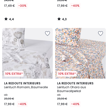
24,99 €
29,99 €
17,49 €
-30%
17,99 €
-40%
4,4
4,3
/
/
5
5
10% EXTRA*
10% EXTRA*
4,7
4,2
LA REDOUTE INTERIEURS
LA REDOUTE INTERIEURS
/ 5
/ 5
Leintuch Romarin, Baumwolle
Leintuch Ohara aus
Baumwollperkal
ab
ab
29,99 €
29,99 €
17,99 €
-40%
17,99 €
-40%