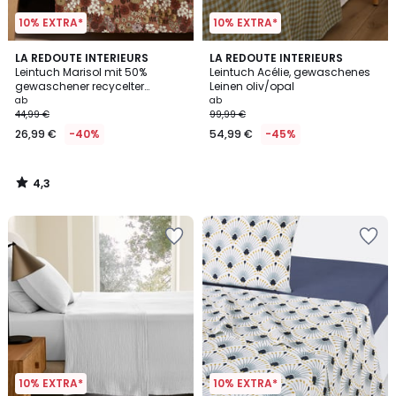
10% EXTRA*
10% EXTRA*
4,3
LA REDOUTE INTERIEURS
LA REDOUTE INTERIEURS
/ 5
Leintuch Marisol mit 50%
Leintuch Acélie, gewaschenes
gewaschener recycelter
Leinen oliv/opal
Baumwolle
ab
ab
44,99 €
99,99 €
26,99 €
-40%
54,99 €
-45%
4,3
/
5
10% EXTRA*
10% EXTRA*