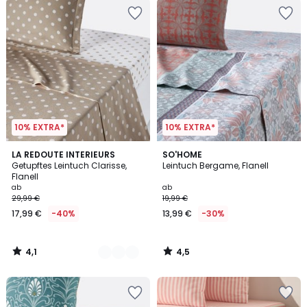
10% EXTRA*
10% EXTRA*
4,1
4,5
5
LA REDOUTE INTERIEURS
SO'HOME
/ 5
/ 5
Getupftes Leintuch Clarisse,
Leintuch Bergame, Flanell
Farben
Flanell
ab
ab
29,99 €
19,99 €
17,99 €
-40%
13,99 €
-30%
4,1
4,5
/
/
5
5