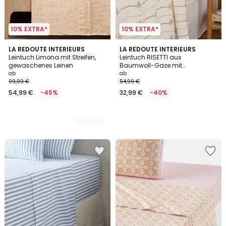
10% EXTRA*
10% EXTRA*
2
LA REDOUTE INTERIEURS
LA REDOUTE INTERIEURS
Leintuch Limona mit Streifen,
Leintuch RISETTI aus
Farben
gewaschenes Leinen
Baumwoll-Gaze mit
Blumenprint
ab
ab
99,99 €
54,99 €
54,99 €
-45%
32,99 €
-40%