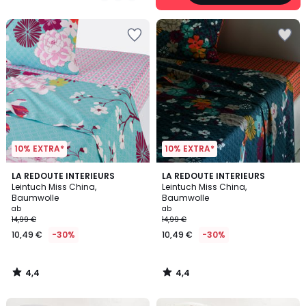
5
10% EXTRA*
10% EXTRA*
4,4
4,4
LA REDOUTE INTERIEURS
LA REDOUTE INTERIEURS
/ 5
/ 5
Leintuch Miss China,
Leintuch Miss China,
Baumwolle
Baumwolle
ab
ab
14,99 €
14,99 €
10,49 €
-30%
10,49 €
-30%
4,4
4,4
/
/
5
5