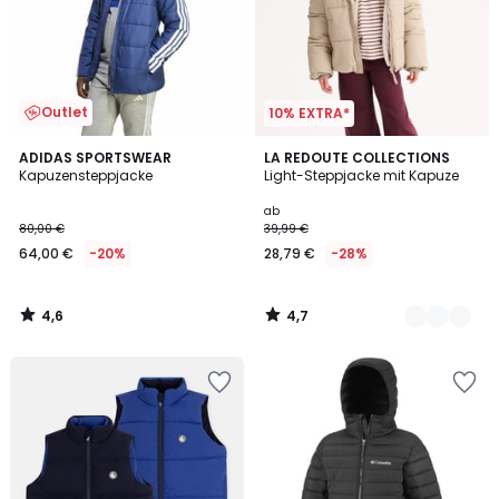
Outlet
10% EXTRA*
4,6
4,7
ADIDAS SPORTSWEAR
4
LA REDOUTE COLLECTIONS
/ 5
/ 5
Kapuzensteppjacke
Light-Steppjacke mit Kapuze
Farben
ab
80,00 €
39,99 €
64,00 €
-20%
28,79 €
-28%
4,6
4,7
/
/
5
5