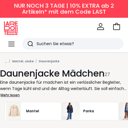
NUR NOCH 3 TAGE | 10% EXTRA ab 2
Artikeln* mit dem Code LAST
Zum
Ware
La
Redoute
Menü
Suchen
Zuletzt
...
angesehen
Mantel, Jacke
Daunenjacke
Daunenjacke Mädchen
Artikel
27
Eine daunenjacke für madchen ist ein verlässlicher Begleiter,
wenn Tage kühl sind und der Alltag weiterläuft. Sie soll einfach
funktionieren. Leicht anziehen, angenehm tragen und
Mehr lesen
Bewegungsfreiheit lassen. Genau darauf kommt es an, wenn
kinder draußen unterwegs sind oder zwischen Schule, Freizeit
Mantel
Parka
und Terminen wechseln. Bei La Redoute finden Sie Modelle, die
Wärme gleichmäßig verteilen und nicht beschweren. Eine gut
geschnittene winterjacke sitzt bequem, ohne einzuengen, und