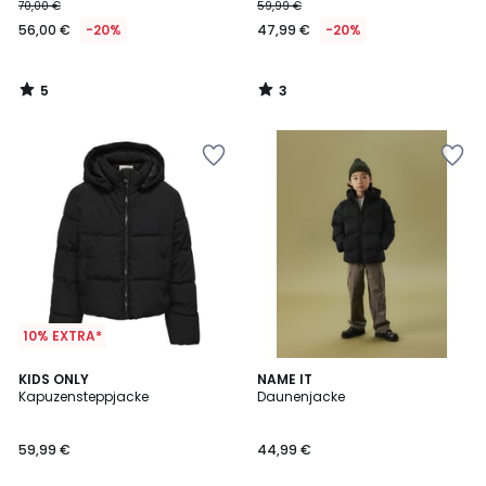
70,00 €
59,99 €
56,00 €
-20%
47,99 €
-20%
5
3
/
/
5
5
10% EXTRA*
5
KIDS ONLY
NAME IT
/
Kapuzensteppjacke
Daunenjacke
5
59,99 €
44,99 €