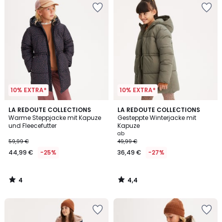
10% EXTRA*
10% EXTRA*
4
4,4
LA REDOUTE COLLECTIONS
LA REDOUTE COLLECTIONS
/
/ 5
Warme Steppjacke mit Kapuze
Gesteppte Winterjacke mit
5
und Fleecefutter
Kapuze
ab
59,99 €
49,99 €
44,99 €
-25%
36,49 €
-27%
4
4,4
/
/
5
5