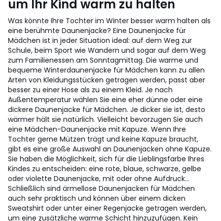
um Ihr Kind warm zu halten
Was könnte Ihre Tochter im Winter besser warm halten als
eine berühmte Daunenjacke? Eine Daunenjacke für
Mädchen ist in jeder Situation ideal: auf dem Weg zur
Schule, beim Sport wie Wandern und sogar auf dem Weg
zum Familienessen am Sonntagmittag. Die warme und
bequeme Winterdaunenjacke für Mädchen kann zu allen
Arten von Kleidungsstücken getragen werden, passt aber
besser zu einer Hose als zu einem Kleid. Je nach
Außentemperatur wählen Sie eine eher dünne oder eine
dickere Daunenjacke für Mädchen. Je dicker sie ist, desto
wärmer hält sie natürlich. Vielleicht bevorzugen Sie auch
eine Mädchen-Daunenjacke mit Kapuze. Wenn Ihre
Tochter gerne Mützen trägt und keine Kapuze braucht,
gibt es eine große Auswahl an Daunenjacken ohne Kapuze.
Sie haben die Möglichkeit, sich für die Lieblingsfarbe Ihres
Kindes zu entscheiden: eine rote, blaue, schwarze, gelbe
oder violette Daunenjacke, mit oder ohne Aufdruck...
Schließlich sind ärmellose Daunenjacken für Mädchen
auch sehr praktisch und können über einem dicken
Sweatshirt oder unter einer Regenjacke getragen werden,
um eine zusätzliche warme Schicht hinzuzufügen. Kein