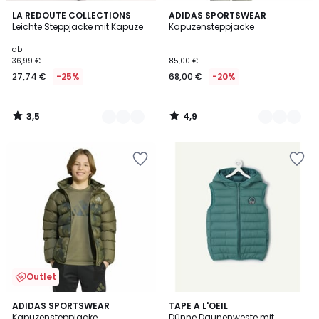
3,5
4,9
3
LA REDOUTE COLLECTIONS
2
ADIDAS SPORTSWEAR
/ 5
/ 5
Leichte Steppjacke mit Kapuze
Kapuzensteppjacke
Farben
Farben
ab
36,99 €
85,00 €
27,74 €
-25%
68,00 €
-20%
3,5
4,9
/
/
5
5
Outlet
5
ADIDAS SPORTSWEAR
TAPE A L'OEIL
/
Kapuzensteppjacke
Dünne Daunenweste mit