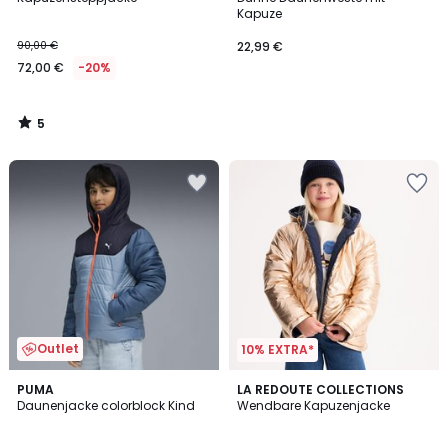
5
Kapuze
90,00 €
22,99 €
72,00 €
-20%
5
/
5
Outlet
10% EXTRA*
5
3
PUMA
LA REDOUTE COLLECTIONS
/
/
Daunenjacke colorblock Kind
Wendbare Kapuzenjacke
5
5