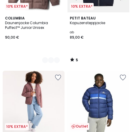
10% EXTRA*
10% EXTRA*
5
3
COLUMBIA
PETIT BATEAU
/
Daunenjacke Columbia
Kapuzensteppjacke
Farben
5
Puffect™ Junior Unisex
ab
90,00 €
89,00 €
5
/
5
Outlet
10% EXTRA*