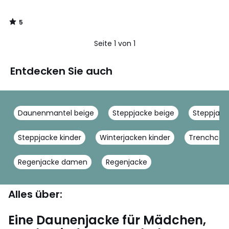
5
/
5
Seite 1 von 1
Entdecken Sie auch
Daunenmantel beige
Steppjacke beige
Steppjac
Steppjacke kinder
Winterjacken kinder
Trenchcoat
Regenjacke damen
Regenjacke
Alles über:
Eine Daunenjacke für Mädchen,