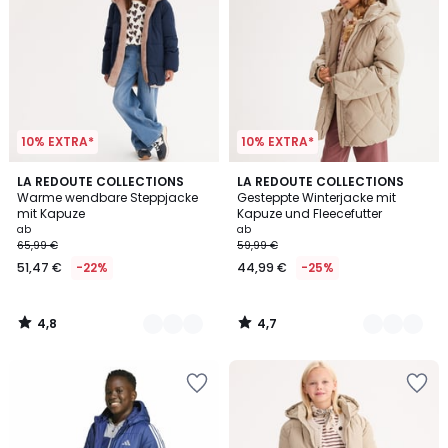
10% EXTRA*
10% EXTRA*
4,8
4,7
2
LA REDOUTE COLLECTIONS
2
LA REDOUTE COLLECTIONS
/ 5
/ 5
Warme wendbare Steppjacke
Gesteppte Winterjacke mit
Farben
Farben
mit Kapuze
Kapuze und Fleecefutter
ab
ab
65,99 €
59,99 €
51,47 €
-22%
44,99 €
-25%
4,8
4,7
/
/
5
5