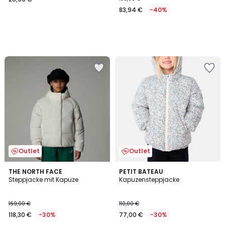
€.
83,94 €
-40%
Outlet
Outlet
4,7
5
THE NORTH FACE
PETIT BATEAU
/ 5
/
Steppjacke mit Kapuze
Kapuzensteppjacke
5
169,00 €
110,00 €
118,30 €
-30%
77,00 €
-30%