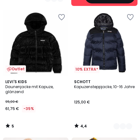
Outlet
10% EXTRA*
5
4,4
LEVI'S KIDS
2
SCHOTT
/
/ 5
Daunenjacke mit Kapuze,
Kapuzensteppjacke, 10-16 Jahre
Farben
5
glänzend
95,00 €
125,00 €
61,75 €
-35%
5
4,4
/
/
5
5