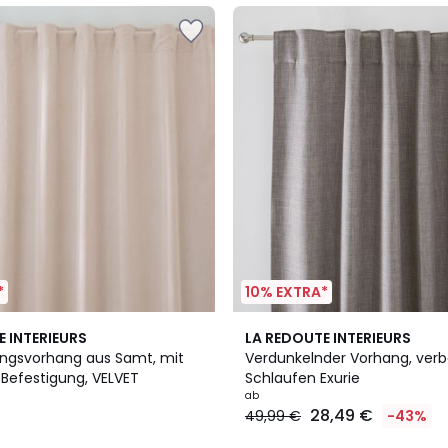
*
10% EXTRA*
4
4,3
E INTERIEURS
LA REDOUTE INTERIEURS
Farben
/ 5
ngsvorhang aus Samt, mit
Verdunkelnder Vorhang, ver
 Befestigung, VELVET
Schlaufen Exurie
ab
28,49 €
49,99 €
-43%