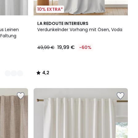
10% EXTRA*
4,2
LA REDOUTE INTERIEURS
/ 5
us Leinen
Verdunkelnder Vorhang mit Ösen, Voda
-Faltung
19,99 €
49,99 €
-60%
4,2
/
5