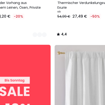
Farben
/ 5
der Vorhang aus
Thermischer Verdunkelungsv
m Leinen, Ösen, Private
Exurie
ab
11,20 €
27,49 €
-20%
54,99 €
-50%
4,4
/
5