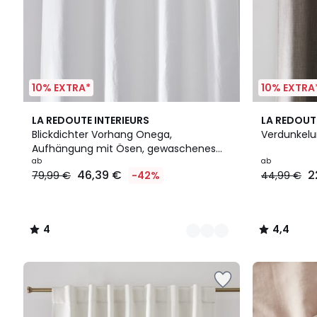
10% EXTRA*
10% EXTRA
12
4
4
4,4
LA REDOUTE INTERIEURS
LA REDOUT
Farben
/
Farben
/ 5
Blickdichter Vorhang Onega,
Verdunkelu
5
Aufhängung mit Ösen, gewaschenes
Leinen
ab
ab
46,39 €
2
79,99 €
-42%
44,99 €
4
4,4
/
/
5
5