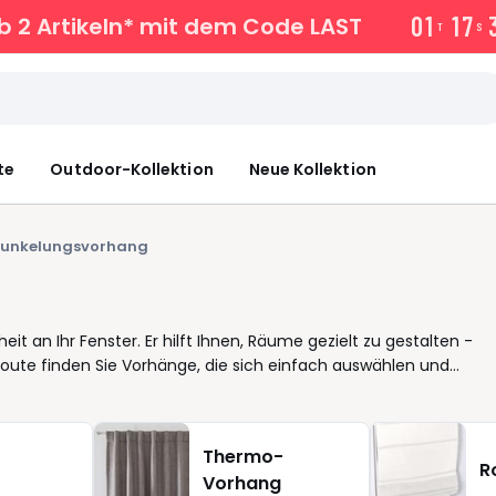
0
1
1
7
 2 Artikeln* mit dem Code LAST
T
S
te
Outdoor-Kollektion
Neue Kollektion
dunkelungsvorhang
eit an Ihr Fenster. Er hilft Ihnen, Räume gezielt zu gestalten -
oute finden Sie Vorhänge, die sich einfach auswählen und
che Details: die passende Breite, die gewünschte Länge und eine
er Krauselband sitzt der Vorhang sauber und fällt ruhig. Viele
mit leichten Gardinen, um je nach Tageszeit flexibel zu
Thermo-
ist pflegeleicht, Samt wirkt griffig und gibt dem Raum Tiefe. Wer
R
Vorhang
möchte, greift zu Texturen. Auf jeder Produktseite finden Sie