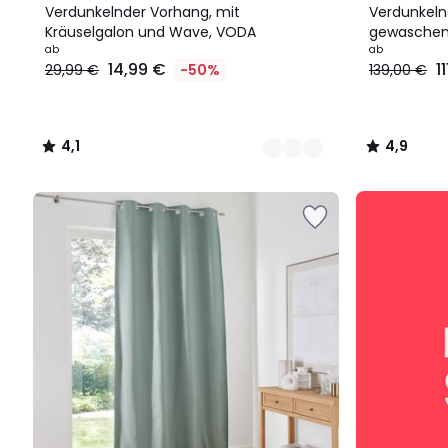
Farben
/ 5
Farben
/ 5
Verdunkelnder Vorhang, mit
Verdunkeln
Kräuselgalon und Wave, VODA
gewaschene
Ab
ab
ab
14,99 €
1
29,99 €
-50%
139,00 €
14,99
€
Statt
29,99
4,1
4,9
€
/
/
50%
5
5
Rabatt
SALE
angewendet.
:
10%
EXTRA
ab
2
Artikeln*