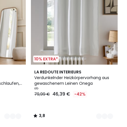
10% EXTRA*
10
3,8
LA REDOUTE INTERIEURS
Farben
/ 5
Verdunkelnder Heizkörpervorhang aus
chlaufen,
gewaschenem Leinen Onega
ab
46,39 €
79,99 €
-42%
3,8
/
5