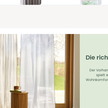
ine Entscheidung, die zu Ihrem Rhythmus passt - ohne Umwege,
Die ri
Der Vorhang
spielt
Wohnkomfort i