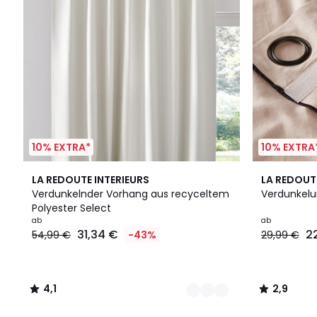
10% EXTRA*
10% EXTRA
2
4,1
2,9
LA REDOUTE INTERIEURS
LA REDOUT
Farben
/ 5
/ 5
Verdunkelnder Vorhang aus recyceltem
Verdunkelu
Polyester Select
ab
ab
31,34 €
2
54,99 €
-43%
29,99 €
4,1
2,9
/
/
5
5