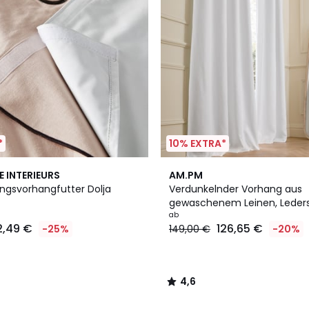
*
10% EXTRA*
11
4,6
E INTERIEURS
AM.PM
Farben
/ 5
ngsvorhangfutter Dolja
Verdunkelnder Vorhang aus
gewaschenem Leinen, Leders
Private
ab
2,49 €
126,65 €
-25%
149,00 €
-20%
4,6
/
5