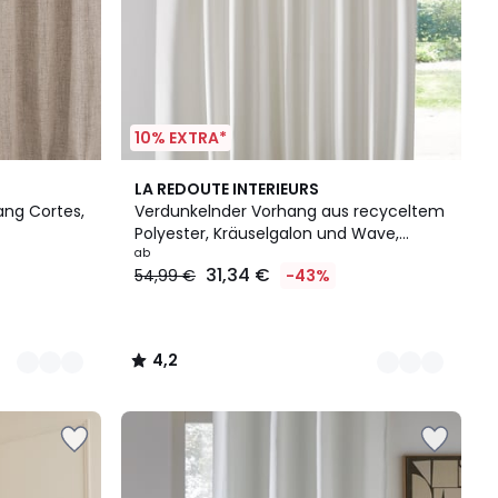
10% EXTRA*
2
4,2
LA REDOUTE INTERIEURS
Farben
/ 5
ng Cortes,
Verdunkelnder Vorhang aus recyceltem
Polyester, Kräuselgalon und Wave,
SELECT
ab
31,34 €
54,99 €
-43%
4,2
/
5