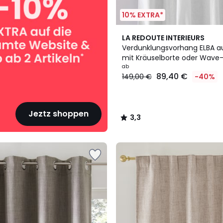
10% EXTRA*
4
3,3
LA REDOUTE INTERIEURS
Farben
/ 5
Verdunklungsvorhang ELBA a
mit Kräuselborte oder Wave
ab
89,40 €
149,00 €
-40%
Jeztz shoppen
3,3
/
5