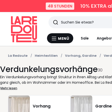
10% EXTRA
ab
48 STUNDEN
Suchen
Zuletzt
Sale
Angebo
MENÜ
Menü
angesehen
La
Redoute
Artikel
La Redoute
Heimtextilien
Vorhang, Gardine
Ver
Verdunkelungsvorhänge
30
Ein Verdunkelungsvorhang bringt Struktur in Ihren Alltag und Klarh
ganz gleich, ob im Wohnzimmer oder im Homeoffice. Bei La Red
unkompliziert einsetzen lassen. Entscheidend sind dabei praktis
Mehr lesen
Aufhängung, die zu Ihrer Stange passt. Mit Multifunktionsband od
Kundinnen und Kunden kombinieren einen verdunkelungsvorhang 
bleiben. Auch das Material spielt eine Rolle im Alltag: Polyester 
Vorhang
Gardine
es klar mag, wählt blickdicht und einfarbig, wer Akzente setzen 