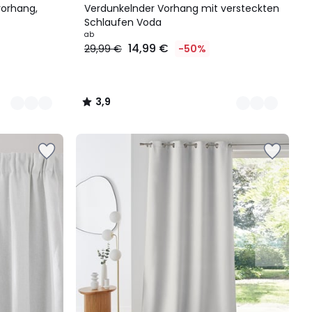
Farben
/ 5
orhang,
Verdunkelnder Vorhang mit versteckten
Schlaufen Voda
ab
14,99 €
29,99 €
-50%
3,9
/
5