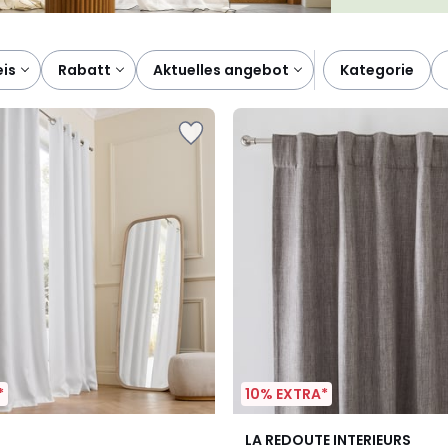
eis
rabatt
aktuelles angebot
kategorie
*
10% EXTRA*
3
4,4
LA REDOUTE INTERIEURS