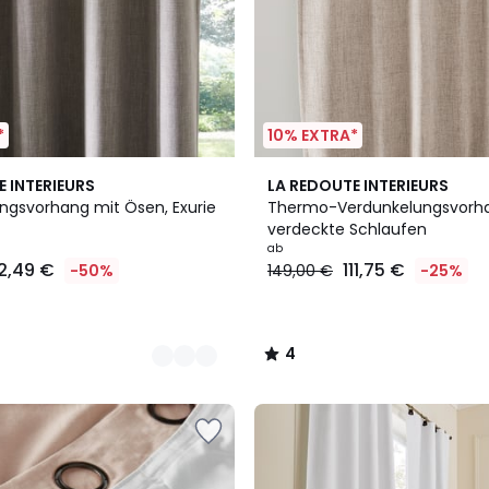
*
10% EXTRA*
2
4
E INTERIEURS
LA REDOUTE INTERIEURS
Farben
/
ngsvorhang mit Ösen, Exurie
Thermo-Verdunkelungsvorha
5
verdeckte Schlaufen
ab
2,49 €
111,75 €
-50%
149,00 €
-25%
4
/
5