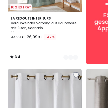
10% EXTRA*
8
3,4
LA REDOUTE INTERIEURS
Farben
/ 5
Verdunkelnder Vorhang aus Baumwolle
mit Ösen, Scenario
ab
26,09 €
44,99 €
-42%
3,4
/
5