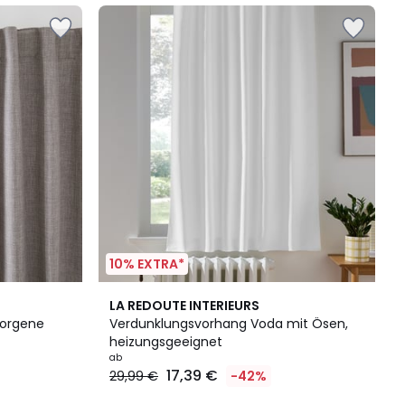
10% EXTRA*
7
4,1
LA REDOUTE INTERIEURS
Farben
/ 5
borgene
Verdunklungsvorhang Voda mit Ösen,
heizungsgeeignet
ab
17,39 €
29,99 €
-42%