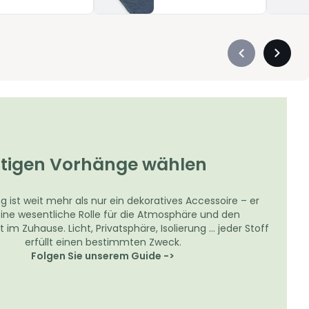
Précédent
Suivan
-
-
défiler
défiler
à
à
gauche
droite
chtigen Vorhänge wählen
 ist weit mehr als nur ein dekoratives Accessoire – er
 eine wesentliche Rolle für die Atmosphäre und den
m Zuhause. Licht, Privatsphäre, Isolierung … jeder Stoff
erfüllt einen bestimmten Zweck.
Folgen Sie unserem Guide ->