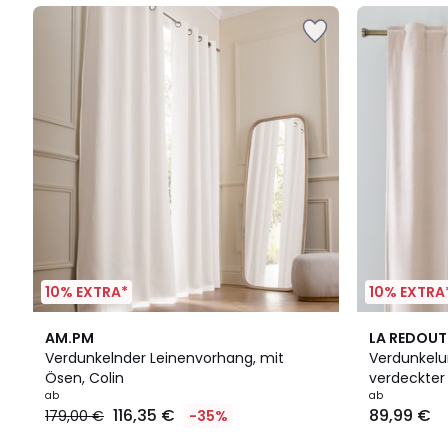
10% EXTRA*
10% EXTRA
4
3,8
4
AM.PM
LA REDOUT
Farben
/ 5
Farben
Verdunkelnder Leinenvorhang, mit
Verdunkelu
Ösen, Colin
verdeckter
ab
ab
116,35 €
89,99 €
179,00 €
-35%