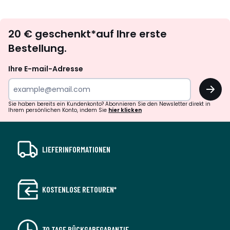
défiler
défile
à
à
Newsletter
gauche
droit
20 € geschenkt*auf Ihre erste
abonnieren
Bestellung.
Ihre E-mail-Adresse
OK
Sie haben bereits ein Kundenkonto? Abonnieren Sie den Newsletter direkt in
Ihrem persönlichen Konto, indem Sie
hier klicken
LIEFERINFORMATIONEN
KOSTENLOSE RETOUREN*
30 TAGE RÜCKGABEGARANTIE