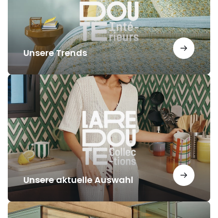
Unsere Trends
Unsere
aktuelle
Auswahl
Unsere aktuelle Auswahl
Unsere
Inspirationen