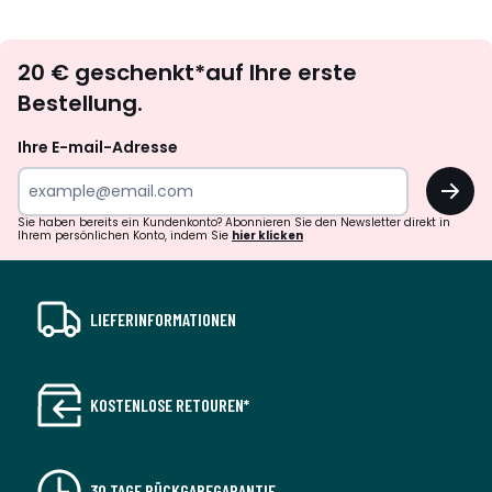
défiler
défile
à
à
Newsletter
gauche
droit
20 € geschenkt*auf Ihre erste
abonnieren
Bestellung.
Ihre E-mail-Adresse
OK
Sie haben bereits ein Kundenkonto? Abonnieren Sie den Newsletter direkt in
Ihrem persönlichen Konto, indem Sie
hier klicken
LIEFERINFORMATIONEN
KOSTENLOSE RETOUREN*
30 TAGE RÜCKGABEGARANTIE