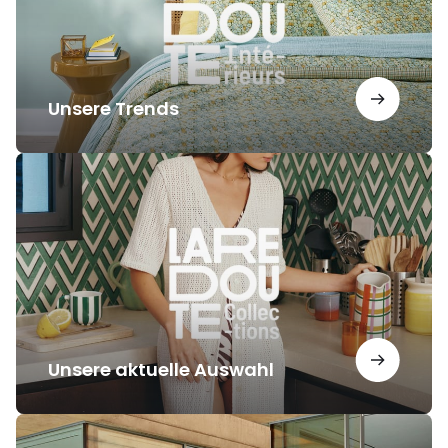
Unsere Trends
Unsere
aktuelle
Auswahl
Unsere aktuelle Auswahl
Unsere
Inspirationen