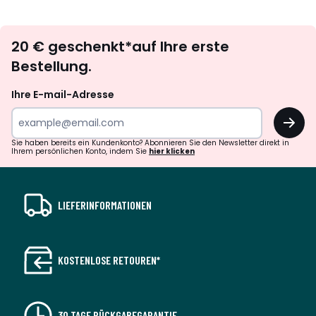
défiler
défile
à
à
Newsletter
gauche
droit
20 € geschenkt*auf Ihre erste
abonnieren
Bestellung.
Ihre E-mail-Adresse
OK
Sie haben bereits ein Kundenkonto? Abonnieren Sie den Newsletter direkt in
Ihrem persönlichen Konto, indem Sie
hier klicken
LIEFERINFORMATIONEN
KOSTENLOSE RETOUREN*
30 TAGE RÜCKGABEGARANTIE