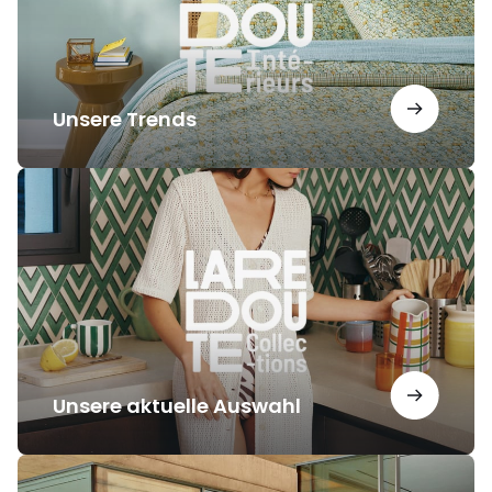
Unsere Trends
Unsere
aktuelle
Auswahl
Unsere aktuelle Auswahl
Unsere
Inspirationen