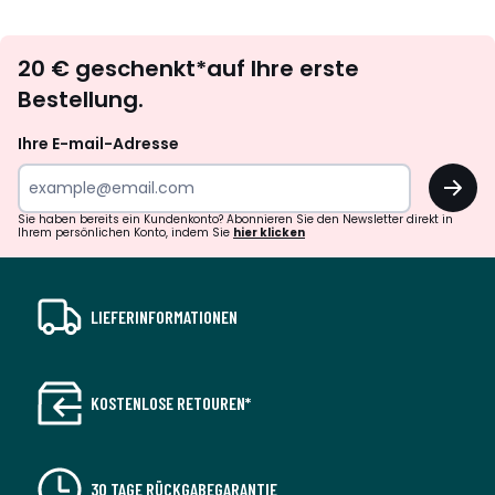
défiler
défile
à
à
Newsletter
gauche
droit
20 € geschenkt*auf Ihre erste
abonnieren
Bestellung.
Ihre E-mail-Adresse
OK
Sie haben bereits ein Kundenkonto? Abonnieren Sie den Newsletter direkt in
Ihrem persönlichen Konto, indem Sie
hier klicken
LIEFERINFORMATIONEN
KOSTENLOSE RETOUREN*
30 TAGE RÜCKGABEGARANTIE