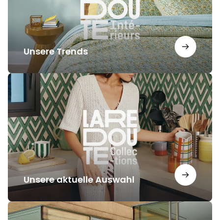
Unsere Trends
Unsere
aktuelle
Auswahl
Unsere aktuelle Auswahl
Unsere
Inspirationen