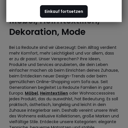
Einkauf fortsetzen
Möbel, Heimtextilien,
Dekoration, Mode
Bei La Redoute sind wir überzeugt: Dein Alltag verdient
mehr Komfort, mehr Leichtigkeit und vor allem, dass
er zu dir passt. Unser Versprechen? Ihre Ideen,
Produkte und Services anzubieten, die dein Leben
einfacher machen ob beim Einrichten deines Zuhause,
beim Entdecken neuer Design-Trends oder beim
gemütlichen Online-Shopping vom Sofa aus. Seit
Generationen begleitet La Redoute Familien in ganz
Europa.
Möbel
,
Heimtextilien
oder Wohnaccessoires
jedes Produkt, das du auswählst, hat Bedeutung. Es soll
praktisch, ästhetisch, langlebig und leicht in dein
Zuhause integrierbar sein. Deshalb vereint unsere Welt
des Wohnens exklusive Kollektionen, große Marken und
vielfältige Stile. Entdecke unsere Kategorien: elegante
Teppiche, bequeme Matratzen und stabile