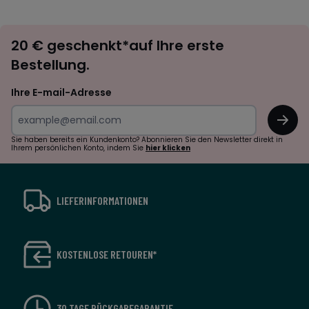
défiler
défile
à
à
Newsletter
gauche
droit
20 € geschenkt*auf Ihre erste
abonnieren
Bestellung.
Ihre E-mail-Adresse
OK
Sie haben bereits ein Kundenkonto? Abonnieren Sie den Newsletter direkt in
Ihrem persönlichen Konto, indem Sie
hier klicken
LIEFERINFORMATIONEN
KOSTENLOSE RETOUREN*
30 TAGE RÜCKGABEGARANTIE