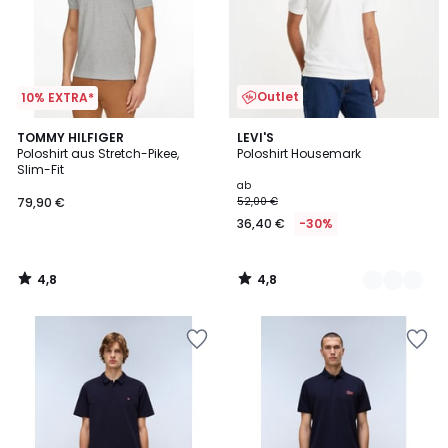
Outlet
10% EXTRA*
4,8
4,8
TOMMY HILFIGER
3
LEVI'S
/ 5
/ 5
Poloshirt aus Stretch-Pikee,
Poloshirt Housemark
Farben
Slim-Fit
ab
79,90 €
52,00 €
36,40 €
-30%
4,8
4,8
/
/
5
5