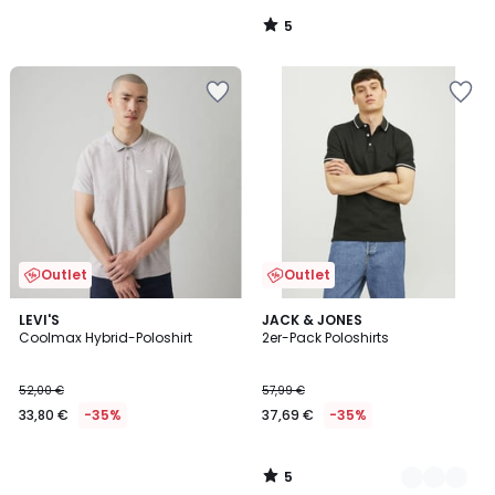
5
/
5
Outlet
Outlet
5
LEVI'S
2
JACK & JONES
/
Coolmax Hybrid-Poloshirt
2er-Pack Poloshirts
Farben
5
52,00 €
57,99 €
33,80 €
-35%
37,69 €
-35%
5
/