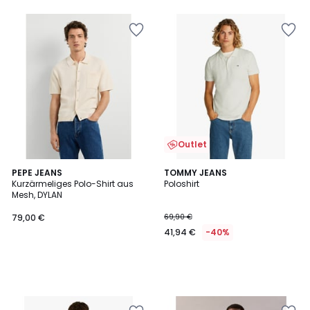
5
Outlet
PEPE JEANS
TOMMY JEANS
Kurzärmeliges Polo-Shirt aus
Poloshirt
Mesh, DYLAN
79,00 €
69,90 €
41,94 €
-40%