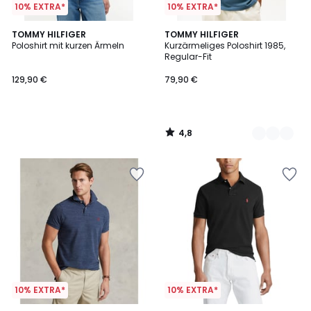
10% EXTRA*
10% EXTRA*
4,8
TOMMY HILFIGER
7
TOMMY HILFIGER
/ 5
Poloshirt mit kurzen Ärmeln
Kurzärmeliges Poloshirt 1985,
Farben
Regular-Fit
129,90 €
79,90 €
4,8
/
5
10% EXTRA*
10% EXTRA*