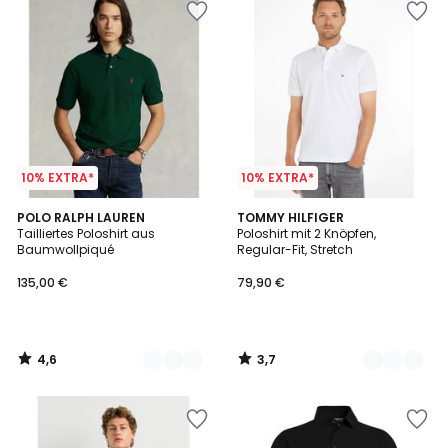
10% EXTRA*
10% EXTRA*
4,6
3,7
2
POLO RALPH LAUREN
7
TOMMY HILFIGER
/ 5
/ 5
Tailliertes Poloshirt aus
Poloshirt mit 2 Knöpfen,
Farben
Farben
Baumwollpiqué
Regular-Fit, Stretch
135,00 €
79,90 €
4,6
3,7
/
/
5
5