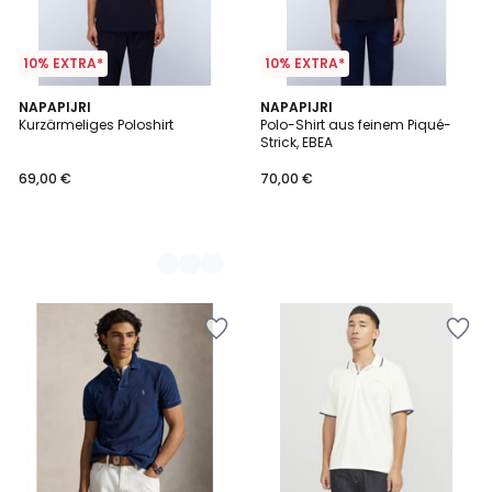
10% EXTRA*
10% EXTRA*
3
NAPAPIJRI
NAPAPIJRI
Kurzärmeliges Poloshirt
Polo-Shirt aus feinem Piqué-
Farben
Strick, EBEA
69,00 €
70,00 €