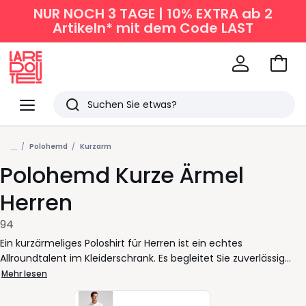
NUR NOCH 3 TAGE | 10% EXTRA ab 2
Artikeln* mit dem Code LAST
Zum
Ware
La
Redoute
Menü
Suchen
Zuletzt
...
angesehen
Polohemd
Kurzarm
Polohemd Kurze Ärmel
Artikel
Herren
94
Ein kurzärmeliges Poloshirt für Herren ist ein echtes
Allroundtalent im Kleiderschrank. Es begleitet Sie zuverlässig
durch Arbeitstage, Freizeit und Wochenenden immer mit der
Mehr lesen
richtigen Balance zwischen gepflegt und entspannt. Sein klarer
Schnitt sorgt für eine aufrechte Silhouette, während der Kragen