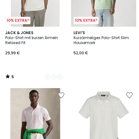
10% EXTRA*
10% EXTRA*
5
2
JACK & JONES
LEVI'S
/
Polo-Shirt mit kurzen Ärmeln
Kurzärmeliges Polo-Shirt Slim
Farben
5
Relaxed Fit
Housemark
29,99 €
52,00 €
5
/
5