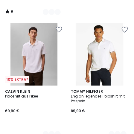
5
/
5
10% EXTRA*
4
CALVIN KLEIN
2
TOMMY HILFIGER
Poloshirt aus Pikee
Eng anliegendes Poloshirt mit
Farben
Farben
Paspeln
69,90 €
89,90 €