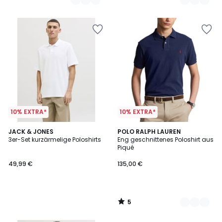
10% EXTRA*
10% EXTRA*
5
JACK & JONES
8
POLO RALPH LAUREN
/
3er-Set kurzärmelige Poloshirts
Eng geschnittenes Poloshirt aus
Farben
5
Piqué
49,99 €
135,00 €
5
/
5