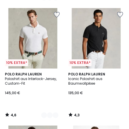
5
10% EXTRA*
10% EXTRA*
4,6
4,3
3
POLO RALPH LAUREN
POLO RALPH LAUREN
/ 5
/ 5
Poloshirt aus Interlock-Jersey,
Iconic Poloshirt aus
Farben
Custom-Fit
Baumwollpikee
145,00 €
135,00 €
4,6
4,3
/
/
5
5