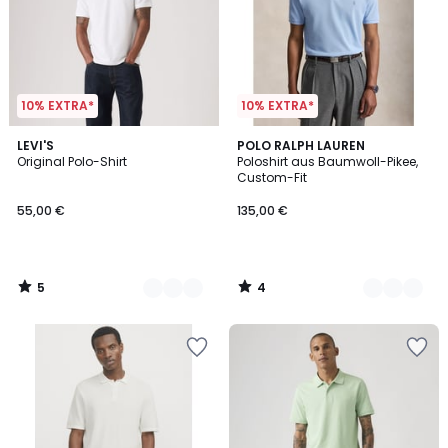
10% EXTRA*
10% EXTRA*
5
4
2
LEVI'S
4
POLO RALPH LAUREN
/
/
Original Polo-Shirt
Poloshirt aus Baumwoll-Pikee,
Farben
Farben
5
5
Custom-Fit
55,00 €
135,00 €
5
4
/
/
5
5