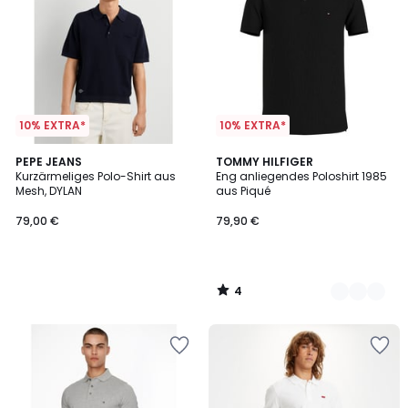
10% EXTRA*
10% EXTRA*
4
PEPE JEANS
7
TOMMY HILFIGER
/
Kurzärmeliges Polo-Shirt aus
Eng anliegendes Poloshirt 1985
Farben
5
Mesh, DYLAN
aus Piqué
79,00 €
79,90 €
4
/
5