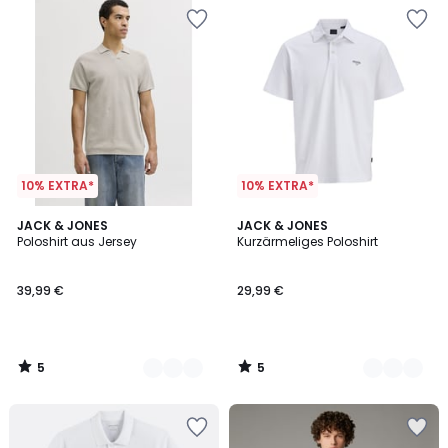
10% EXTRA*
10% EXTRA*
5
5
4
JACK & JONES
2
JACK & JONES
/
/
Poloshirt aus Jersey
Kurzärmeliges Poloshirt
Farben
Farben
5
5
39,99 €
29,99 €
5
5
/
/
5
5