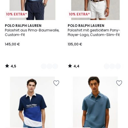
10% EXTRA*
10% EXTRA*
4,5
4,4
2
POLO RALPH LAUREN
2
POLO RALPH LAUREN
/ 5
/ 5
Poloshirt aus Pima-Baumwolle,
Poloshirt mit gesticktem Pony-
Farben
Farben
Custom-Fit
Player-Logo, Custom-Slim-Fit
145,00 €
135,00 €
4,5
4,4
/
/
5
5