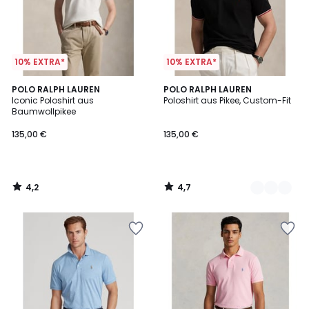
10% EXTRA*
10% EXTRA*
4,2
4,7
POLO RALPH LAUREN
4
POLO RALPH LAUREN
/ 5
/ 5
Iconic Poloshirt aus
Poloshirt aus Pikee, Custom-Fit
Farben
Baumwollpikee
135,00 €
135,00 €
4,2
4,7
/
/
5
5