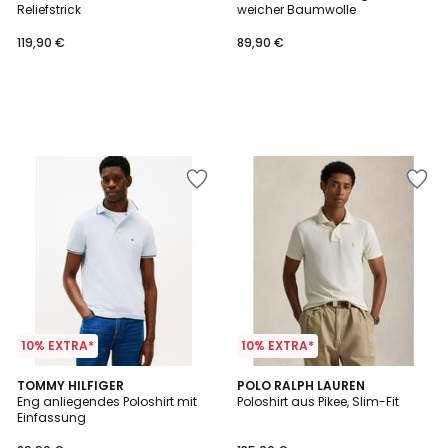
Reliefstrick
weicher Baumwolle
119,90 €
89,90 €
10% EXTRA*
10% EXTRA*
4,4
2
TOMMY HILFIGER
5
POLO RALPH LAUREN
/ 5
Eng anliegendes Poloshirt mit
Poloshirt aus Pikee, Slim-Fit
Farben
Farben
Einfassung