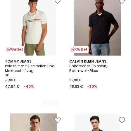
Outlet
Outlet
3
TOMMY JEANS
CALVIN KLEIN JEANS
Poloshirt mit Zierstreifen und
Unifarbenes Poloshirt,
Farben
Makrnschriftzug
Baumwoll-Pikee
ab
79,90 €
69,90 €
47,94 €
-40%
48,93 €
-30%