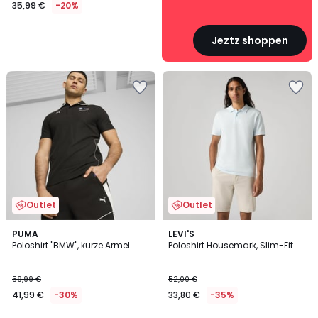
35,99 €
-20%
Jeztz shoppen
Outlet
Outlet
5
PUMA
LEVI'S
/
Poloshirt "BMW", kurze Ärmel
Poloshirt Housemark, Slim-Fit
5
59,99 €
52,00 €
41,99 €
-30%
33,80 €
-35%