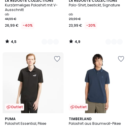
4,5
4,9
3
LA REDOUTE COLLECTIONS
3
LA REDOUTE COLLECTIONS
/ 5
/ 5
Kurzärmeliges Poloshirt mit V-
Polo-Shirt, bestickt, Signature
Farben
Farben
Ausschnitt
Ab
ab
ab
44,99 €
29,99 €
26,99
26,99 €
-40%
23,99 €
-20%
€
Statt
44,99
4,5
4,9
€
/
/
5
5
40%
Rabatt
angewendet.
Outlet
Outlet
4,8
4
PUMA
TIMBERLAND
/ 5
Poloshirt Essential, Pikee
Poloshirt aus Baumwoll-Pikee
Farben