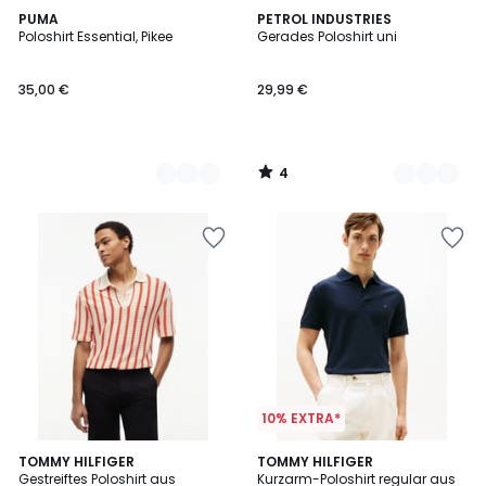
4
2
PUMA
3
PETROL INDUSTRIES
/
Poloshirt Essential, Pikee
Gerades Poloshirt uni
Farben
Farben
5
35,00 €
29,99 €
4
/
5
10% EXTRA*
TOMMY HILFIGER
TOMMY HILFIGER
Gestreiftes Poloshirt aus
Kurzarm-Poloshirt regular aus