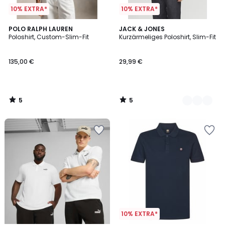
10% EXTRA*
10% EXTRA*
5
5
POLO RALPH LAUREN
2
JACK & JONES
/
/
Poloshirt, Custom-Slim-Fit
Kurzärmeliges Poloshirt, Slim-Fit
Farben
5
5
135,00 €
29,99 €
5
5
/
/
5
5
10% EXTRA*