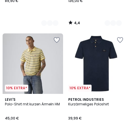
89,90 €
135,00 €
4,4
/
5
10% EXTRA*
10% EXTRA*
5
2
LEVI'S
PETROL INDUSTRIES
/
Polo-Shirt mit kurzen Ärmeln HM
Kurzärmeliges Poloshirt
Farben
5
45,00 €
39,99 €