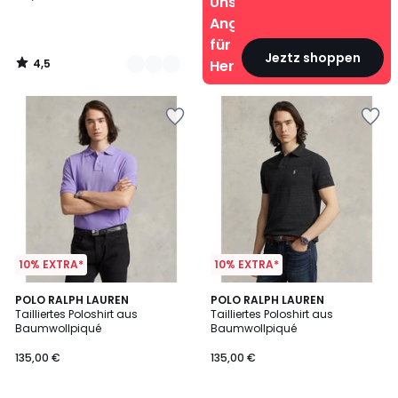
Unsere
Angebote
für
Jeztz shoppen
4,5
Herren
/
5
10% EXTRA*
10% EXTRA*
4,2
4,1
5
POLO RALPH LAUREN
POLO RALPH LAUREN
/ 5
/ 5
Tailliertes Poloshirt aus
Tailliertes Poloshirt aus
Farben
Baumwollpiqué
Baumwollpiqué
135,00 €
135,00 €