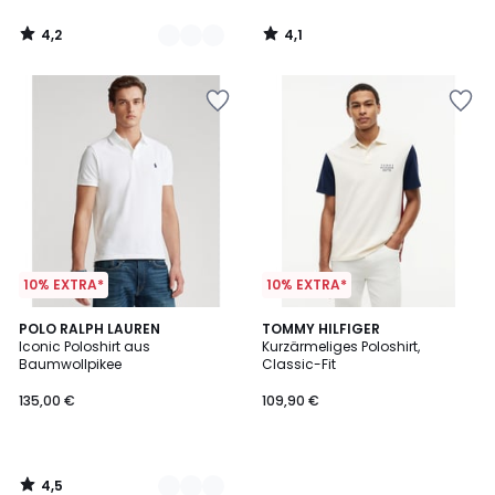
4,2
4,1
/
/
5
5
10% EXTRA*
10% EXTRA*
4,5
5
POLO RALPH LAUREN
TOMMY HILFIGER
/ 5
Iconic Poloshirt aus
Kurzärmeliges Poloshirt,
Farben
Baumwollpikee
Classic-Fit
135,00 €
109,90 €
4,5
/