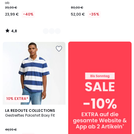
ab
39,99 €
80,00 €
23,99 €
-40%
52,00 €
-35%
4,8
/
5
SALE
:
10%
EXTRA
ab
2
Artikeln*
10% EXTRA*
LA REDOUTE COLLECTIONS
Gestreiftes Poloshirt Boxy Fit
44,99 €