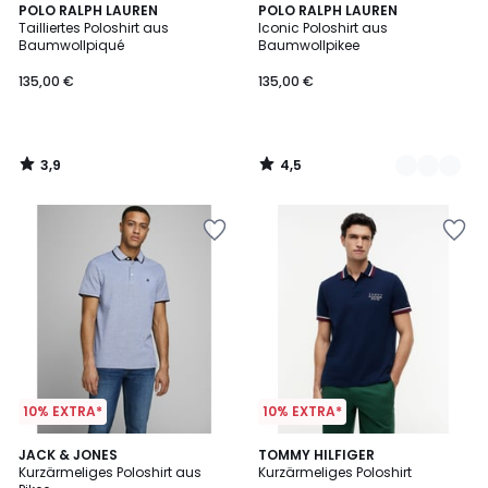
3,9
4,5
POLO RALPH LAUREN
4
POLO RALPH LAUREN
/ 5
/ 5
Tailliertes Poloshirt aus
Iconic Poloshirt aus
Farben
Baumwollpiqué
Baumwollpikee
135,00 €
135,00 €
3,9
4,5
/
/
5
5
10% EXTRA*
10% EXTRA*
4,6
4
JACK & JONES
2
TOMMY HILFIGER
/ 5
Kurzärmeliges Poloshirt aus
Kurzärmeliges Poloshirt
Farben
Farben