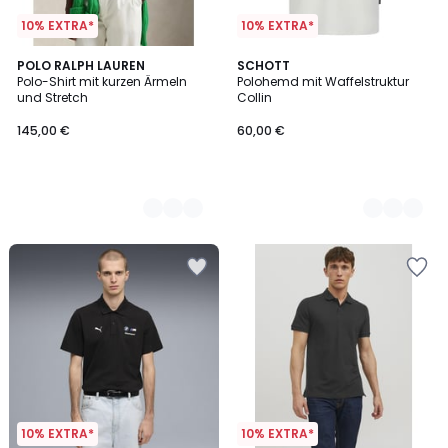
10% EXTRA*
10% EXTRA*
2
POLO RALPH LAUREN
2
SCHOTT
Polo-Shirt mit kurzen Ärmeln
Polohemd mit Waffelstruktur
Farben
Farben
und Stretch
Collin
145,00 €
60,00 €
10% EXTRA*
10% EXTRA*