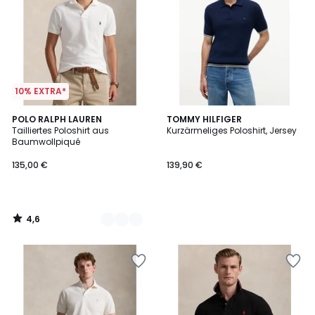
10% EXTRA*
4,6
2
POLO RALPH LAUREN
TOMMY HILFIGER
/ 5
Tailliertes Poloshirt aus
Kurzärmeliges Poloshirt, Jersey
Farben
Baumwollpiqué
135,00 €
139,90 €
4,6
/
5