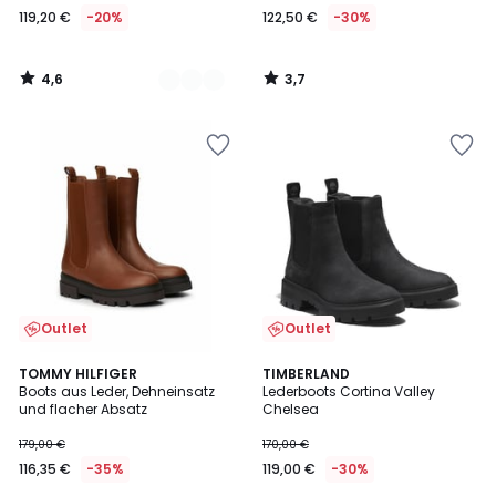
119,20 €
-20%
122,50 €
-30%
€
Statt
149,00
4,6
3,7
€
/
/
5
5
20%
Rabatt
angewendet.
Outlet
Outlet
4,7
4,4
TOMMY HILFIGER
TIMBERLAND
/ 5
/ 5
Boots aus Leder, Dehneinsatz
Lederboots Cortina Valley
und flacher Absatz
Chelsea
179,00 €
170,00 €
116,35 €
-35%
119,00 €
-30%