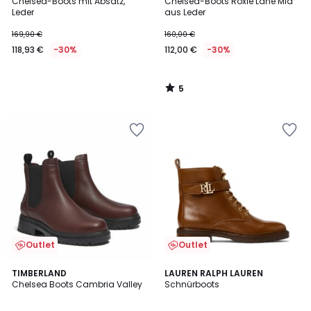
/
Chelsea-Boots mit Absatz,
Chelsea-Boots Roxie Lane Mid
5
Leder
aus Leder
169,90 €
160,00 €
118,93 €
-30%
112,00 €
-30%
5
/
5
Outlet
Outlet
5
4,9
2
TIMBERLAND
LAUREN RALPH LAUREN
/
/ 5
Chelsea Boots Cambria Valley
Schnürboots
Farben
5