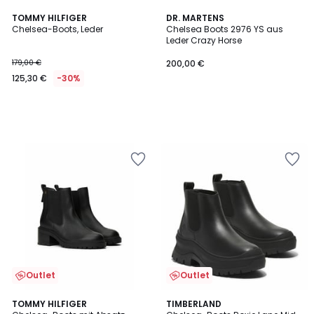
TOMMY HILFIGER
DR. MARTENS
Chelsea-Boots, Leder
Chelsea Boots 2976 YS aus
Leder Crazy Horse
179,00 €
200,00 €
125,30 €
-30%
Outlet
Outlet
5
TOMMY HILFIGER
TIMBERLAND