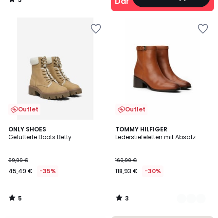
Damen
/
5
Outlet
Outlet
5
3
ONLY SHOES
2
TOMMY HILFIGER
/
/
Gefütterte Boots Betty
Lederstiefeletten mit Absatz
Farben
5
5
69,99 €
169,90 €
45,49 €
-35%
118,93 €
-30%
5
3
/
/
5
5