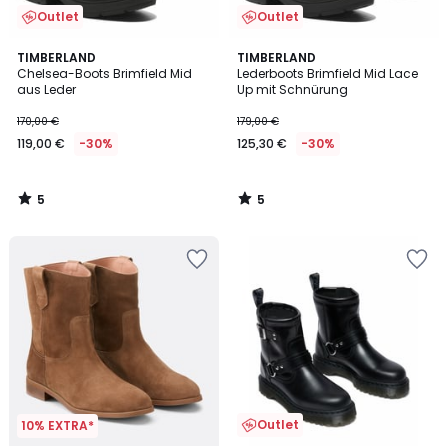
Outlet
Outlet
5
5
TIMBERLAND
TIMBERLAND
/
/
Chelsea-Boots Brimfield Mid
Lederboots Brimfield Mid Lace
5
5
aus Leder
Up mit Schnürung
170,00 €
179,00 €
119,00 €
-30%
125,30 €
-30%
5
5
/
/
5
5
Outlet
10% EXTRA*