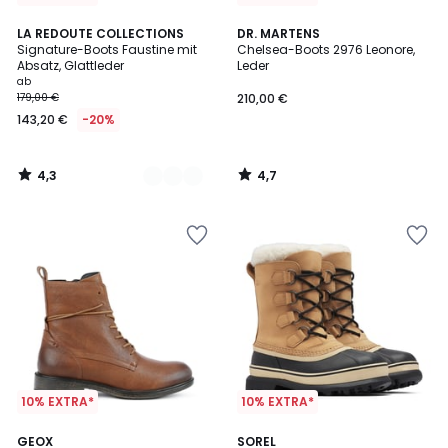
4,3
4,7
2
LA REDOUTE COLLECTIONS
DR. MARTENS
/ 5
/ 5
Signature-Boots Faustine mit
Chelsea-Boots 2976 Leonore,
Farben
Absatz, Glattleder
Leder
ab
179,00 €
210,00 €
143,20 €
-20%
4,3
4,7
/
/
5
5
10% EXTRA*
10% EXTRA*
5
4,2
GEOX
SOREL