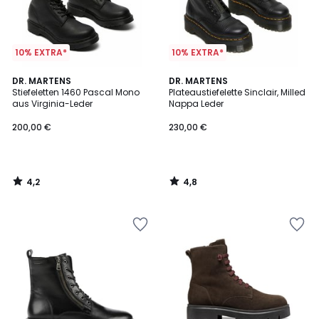
10% EXTRA*
10% EXTRA*
4,2
4,8
DR. MARTENS
DR. MARTENS
/ 5
/ 5
Stiefeletten 1460 Pascal Mono
Plateaustiefelette Sinclair, Milled
aus Virginia-Leder
Nappa Leder
200,00 €
230,00 €
4,2
4,8
/
/
5
5