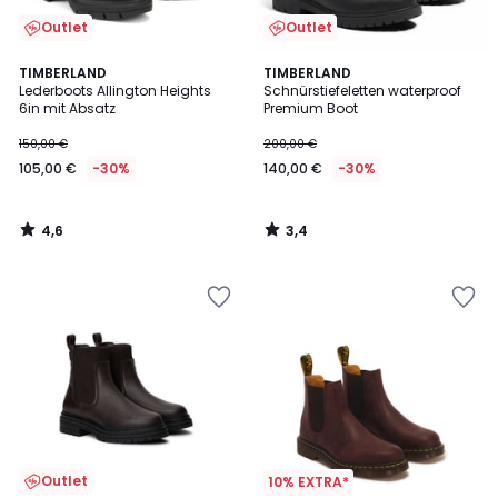
Outlet
Outlet
4,6
3,4
TIMBERLAND
TIMBERLAND
/ 5
/ 5
Lederboots Allington Heights
Schnürstiefeletten waterproof
6in mit Absatz
Premium Boot
150,00 €
200,00 €
105,00 €
-30%
140,00 €
-30%
4,6
3,4
/
/
5
5
Outlet
10% EXTRA*