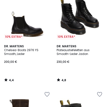
10% EXTRA*
10% EXTRA*
4,4
4,8
DR. MARTENS
DR. MARTENS
/ 5
/ 5
Chelsea-Boots 2976 YS
Plateaustiefeletten aus
Smooth, Leder
Smooth-Leder Jadon
200,00 €
230,00 €
4,4
4,8
/
/
5
5