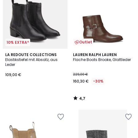
Outlet
10% EXTRA*
4,7
LA REDOUTE COLLECTIONS
LAUREN RALPH LAUREN
/ 5
Elastikstiefel mit Absatz, aus
Flache Boots Brooke, Glattleder
Leder
109,00 €
229,00 €
160,30 €
-30%
4,7
/
5