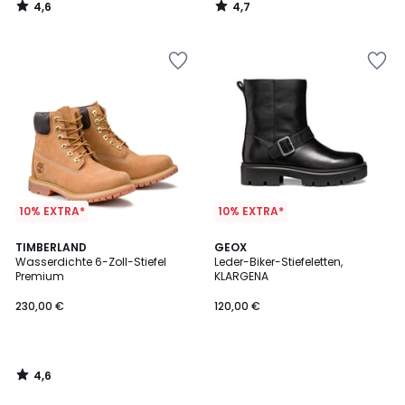
4,6
4,7
/
/
5
5
10% EXTRA*
10% EXTRA*
4,6
TIMBERLAND
GEOX
/ 5
Wasserdichte 6-Zoll-Stiefel
Leder-Biker-Stiefeletten,
Premium
KLARGENA
230,00 €
120,00 €
4,6
/
5