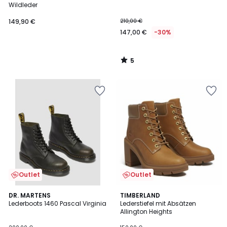
5
Wildleder
149,90 €
210,00 €
147,00 €
-30%
5
/
5
Outlet
Outlet
4,7
DR. MARTENS
TIMBERLAND
/ 5
Lederboots 1460 Pascal Virginia
Lederstiefel mit Absätzen
Allington Heights