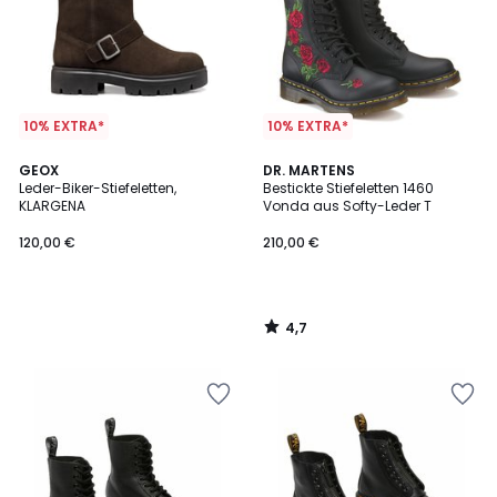
10% EXTRA*
10% EXTRA*
4,7
GEOX
DR. MARTENS
/ 5
Leder-Biker-Stiefeletten,
Bestickte Stiefeletten 1460
KLARGENA
Vonda aus Softy-Leder T
120,00 €
210,00 €
4,7
/
5