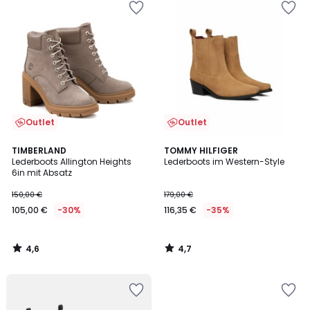
Outlet
Outlet
4,6
4,7
TIMBERLAND
TOMMY HILFIGER
/ 5
/ 5
Lederboots Allington Heights
Lederboots im Western-Style
6in mit Absatz
150,00 €
179,00 €
105,00 €
-30%
116,35 €
-35%
4,6
4,7
/
/
5
5