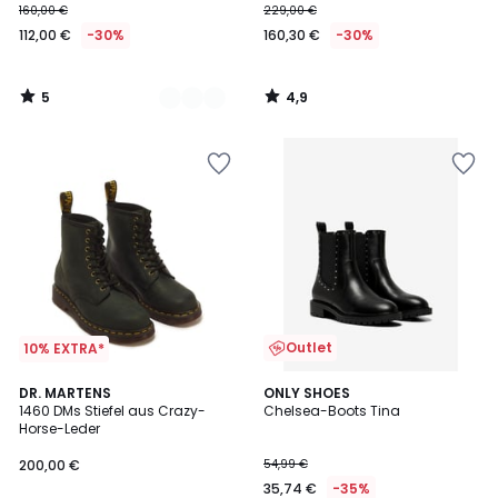
160,00 €
229,00 €
112,00 €
-30%
160,30 €
-30%
5
4,9
/
/
5
5
Outlet
10% EXTRA*
DR. MARTENS
ONLY SHOES
1460 DMs Stiefel aus Crazy-
Chelsea-Boots Tina
Horse-Leder
200,00 €
54,99 €
35,74 €
-35%