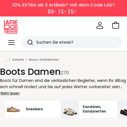
10% EXTRA
ab 2 Artikeln* mit dem Code LAST
0
0
1
5
2
5
T
S
M
Zum
Ware
La
Redoute
Menü
Suchen
Zuletzt
...
angesehen
Schuhe
Boots, Stiefeletten
Boots Damen
Artikel
270
Boots für Damen sind die verlässlichen Begleiter, wenn Ihr Alltag
sich schnell ändert und Sie auf jedes Wetter vorbereitet sein
möchten. Ob beim Stadtspaziergang, auf dem Weg ins Büro
Mehr lesen
oder für ein spontanes Treffen am Abend ein gutes Paar Boots
bringt Sie überallhin mit Stil und Komfort. Die Auswahl reicht von
Sandalen,
Sneakers
eleganten Schnitten bis zu lässigen Varianten, damit Sie immer
Sandaletten
das Modell finden, das zu Ihrem Rhythmus passt. Ein stabiler
Sitz, eine gut geformte Sohle und durchdachte Details sorgen