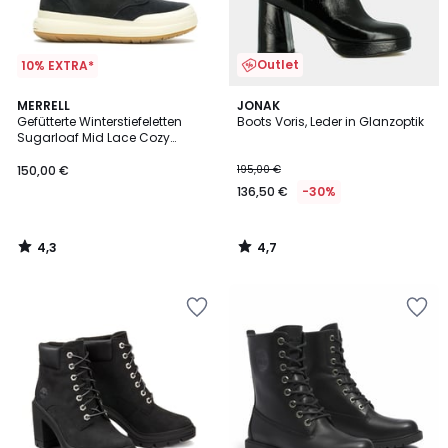
Outlet
10% EXTRA*
4,3
4,7
MERRELL
JONAK
/ 5
/ 5
Gefütterte Winterstiefeletten
Boots Voris, Leder in Glanzoptik
Sugarloaf Mid Lace Cozy
Waterproof
150,00 €
195,00 €
136,50 €
-30%
4,3
4,7
/
/
5
5