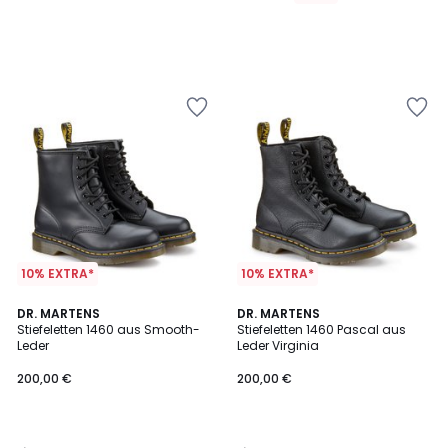
10% EXTRA*
10% EXTRA*
4,6
4,7
DR. MARTENS
DR. MARTENS
/ 5
/ 5
Stiefeletten 1460 aus Smooth-
Stiefeletten 1460 Pascal aus
Leder
Leder Virginia
200,00 €
200,00 €