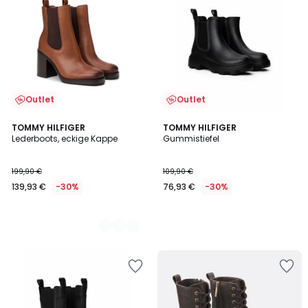
Outlet
Outlet
2
TOMMY HILFIGER
TOMMY HILFIGER
Lederboots, eckige Kappe
Gummistiefel
Farben
199,90 €
109,90 €
139,93 €
-30%
76,93 €
-30%