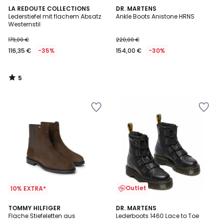
5
LA REDOUTE COLLECTIONS
DR. MARTENS
/
Lederstiefel mit flachem Absatz
Ankle Boots Anistone HRNS
5
Westernstil
179,00 €
220,00 €
116,35 €
-35%
154,00 €
-30%
5
/
5
Outlet
10% EXTRA*
5
TOMMY HILFIGER
DR. MARTENS
/
Flache Stiefeletten aus
Lederboots 1460 Lace to Toe