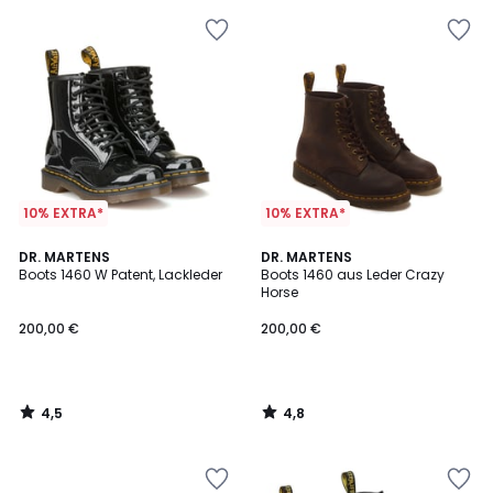
10% EXTRA*
10% EXTRA*
4,5
4,8
DR. MARTENS
DR. MARTENS
/ 5
/ 5
Boots 1460 W Patent, Lackleder
Boots 1460 aus Leder Crazy
Horse
200,00 €
200,00 €
4,5
4,8
/
/
5
5