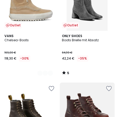
Outlet
Outlet
5
2
VANS
ONLY SHOES
/
Chelsea-Boots
Boots Brielle mit Absatz
Farben
5
169,00 €
64,99 €
118,30 €
-30%
42,24 €
-35%
5
/
5