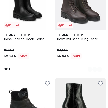
Outlet
Outlet
1
TOMMY HILFIGER
2
TOMMY HILFIGER
/
Hohe Chelsea-Boots, Leder
Boots mit Schnürung, Leder
Farben
5
179,90 €
189,90 €
125,93 €
-30%
132,93 €
-30%
1
/
5