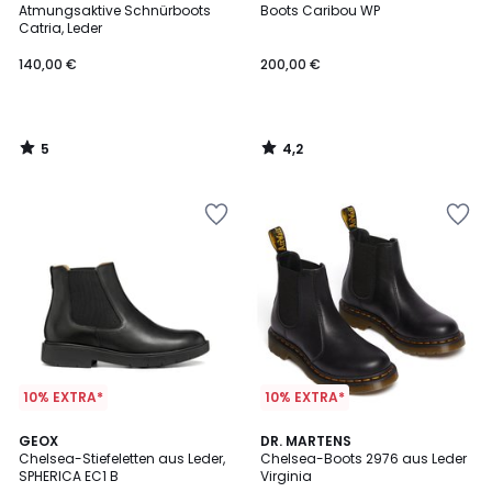
/
/ 5
Atmungsaktive Schnürboots
Boots Caribou WP
5
Catria, Leder
140,00 €
200,00 €
5
4,2
/
/
5
5
10% EXTRA*
10% EXTRA*
4,6
GEOX
DR. MARTENS
/ 5
Chelsea-Stiefeletten aus Leder,
Chelsea-Boots 2976 aus Leder
SPHERICA EC1 B
Virginia