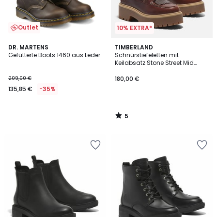
Outlet
10% EXTRA*
5
DR. MARTENS
TIMBERLAND
/
Gefütterte Boots 1460 aus Leder
Schnürstiefeletten mit
5
Keilabsatz Stone Street Mid
Lace
209,00 €
180,00 €
135,85 €
-35%
5
/
5