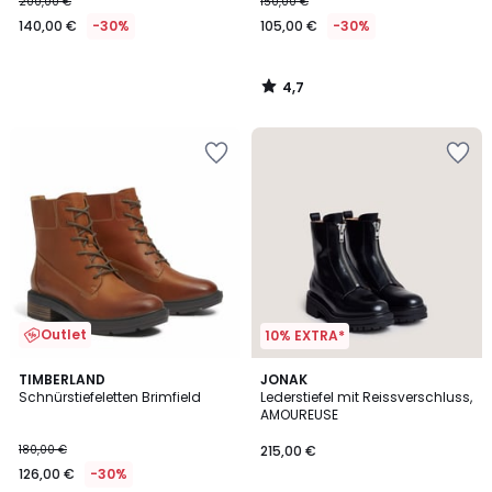
200,00 €
150,00 €
140,00 €
-30%
105,00 €
-30%
4,7
/
5
Outlet
10% EXTRA*
2
TIMBERLAND
JONAK
Schnürstiefeletten Brimfield
Lederstiefel mit Reissverschluss,
Farben
AMOUREUSE
180,00 €
215,00 €
126,00 €
-30%