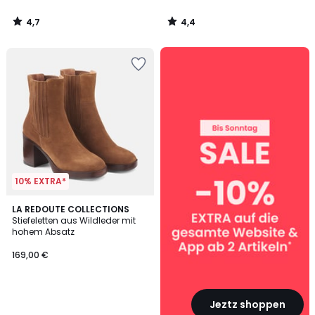
4,7
4,4
/
/
5
5
SALE
:
10%
EXTRA
ab
2
Artikeln*
10% EXTRA*
LA REDOUTE COLLECTIONS
Stiefeletten aus Wildleder mit
hohem Absatz
169,00 €
Jeztz shoppen