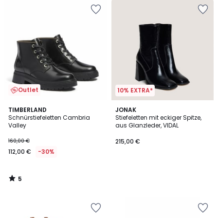
Outlet
10% EXTRA*
5
TIMBERLAND
JONAK
/
Schnürstiefeletten Cambria
Stiefeletten mit eckiger Spitze,
5
Valley
aus Glanzleder, VIDAL
160,00 €
215,00 €
112,00 €
-30%
5
/
5