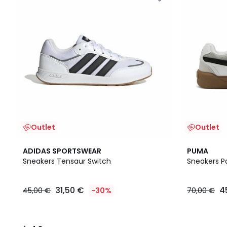
Outlet
Outlet
4,9
2
ADIDAS SPORTSWEAR
PUMA
/ 5
Farben
Sneakers Tensaur Switch
Sneakers Pa
31,50 €
4
45,00 €
-30%
70,00 €