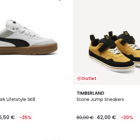
Outlet
TIMBERLAND
rk Lifetstyle SK8
Stone Jump Sneakers
5,50 €
42,00 €
-35%
60,00 €
-30%