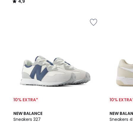
4,9
/
5
10% EXTRA*
10% EXTRA
4,3
4,7
NEW BALANCE
NEW BALA
/ 5
/ 5
Sneakers 327
Sneakers 4