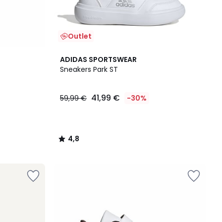
Outlet
4,8
ADIDAS SPORTSWEAR
/ 5
Sneakers Park ST
41,99 €
59,99 €
-30%
4,8
/
5