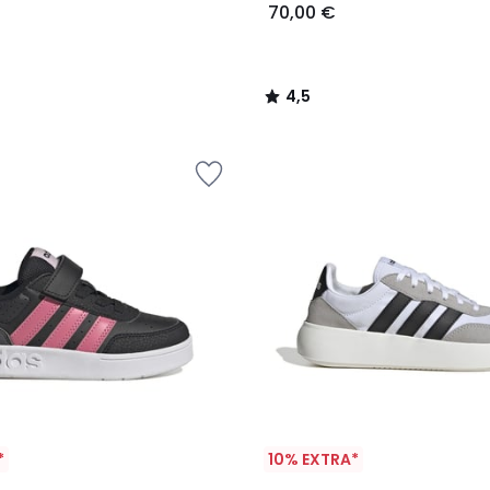
70,00 €
4,5
/
5
*
10% EXTRA*