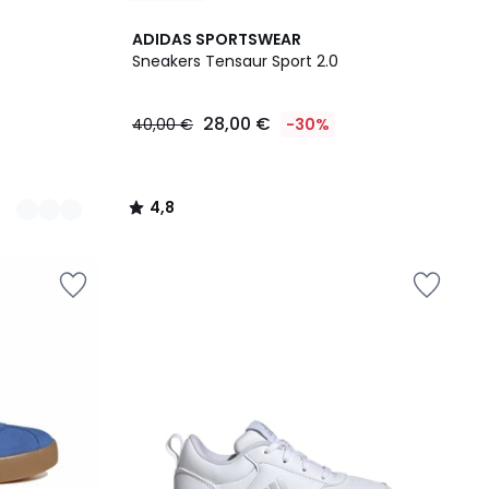
4,8
ADIDAS SPORTSWEAR
/ 5
Sneakers Tensaur Sport 2.0
28,00 €
40,00 €
-30%
4,8
/
5