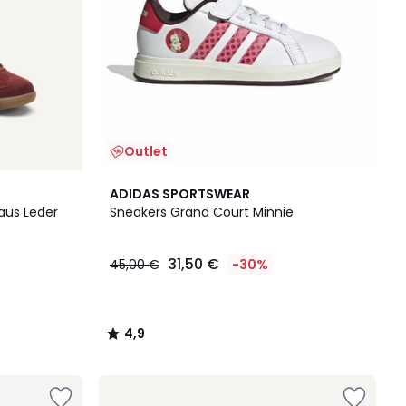
Outlet
4,9
ADIDAS SPORTSWEAR
/ 5
 aus Leder
Sneakers Grand Court Minnie
31,50 €
45,00 €
-30%
4,9
/
5