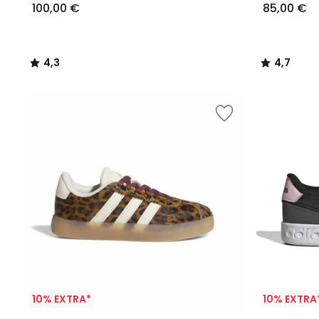
100,00 €
85,00 €
4,3
4,7
/
/
5
5
10% EXTRA*
10% EXTRA