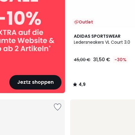
Outlet
4,9
ADIDAS SPORTSWEAR
/ 5
Ledersneakers VL Court 3.0
31,50 €
45,00 €
-30%
Jeztz shoppen
4,9
/
5