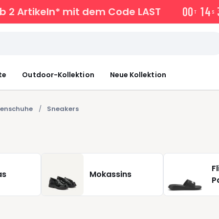
0
0
1
4
b 2 Artikeln* mit dem Code LAST
T
S
te
Outdoor-Kollektion
Neue Kollektion
enschuhe
Sneakers
F
as
Mokassins
P