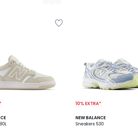
*
10% EXTRA*
4,5
NCE
NEW BALANCE
/ 5
80L
Sneakers 530