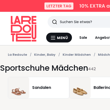
10% EXTRA
a
LETZTER TAG
Suchen
Zuletzt
Sale
Angebo
MENÜ
Menü
angesehen
La
Redoute
Artikel
La Redoute
Kinder, Baby
Kinder Mädchen
Mädch
Sportschuhe Mädchen
442
Sandalen
Ballerin