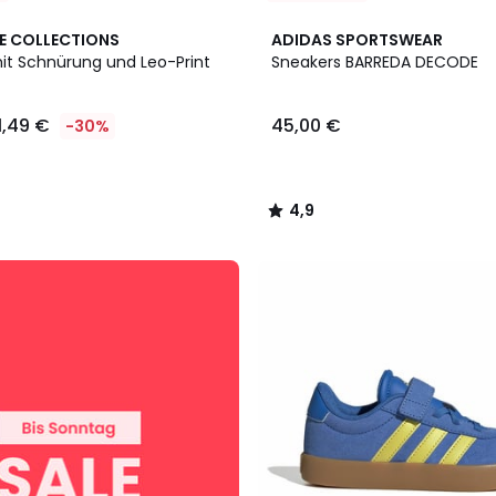
2
4,9
E COLLECTIONS
ADIDAS SPORTSWEAR
Farben
/ 5
it Schnürung und Leo-Print
Sneakers BARREDA DECODE
1,49 €
45,00 €
-30%
4,9
/
5