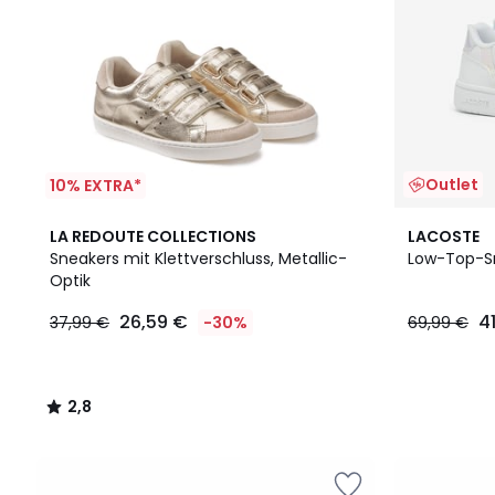
Outlet
10% EXTRA*
2,8
LA REDOUTE COLLECTIONS
LACOSTE
/ 5
Sneakers mit Klettverschluss, Metallic-
Low-Top-Sn
Optik
26,59 €
4
37,99 €
-30%
69,99 €
2,8
/
5