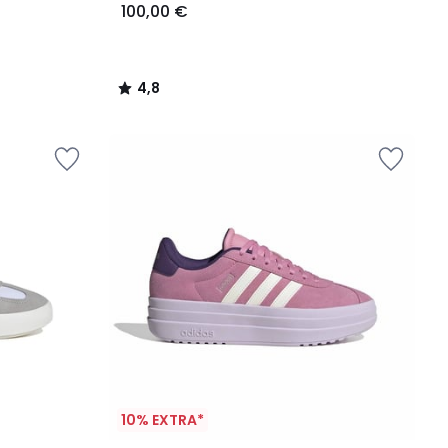
100,00 €
4,8
/
5
10% EXTRA*