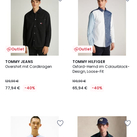
Outlet
Outlet
TOMMY JEANS
TOMMY HILFIGER
Overshirt mit Cordkragen
Oxford-Hemd im Colourblock-
Design, Loose-Fit
129,90 €
109,90 €
77,94 €
-40%
65,94 €
-40%