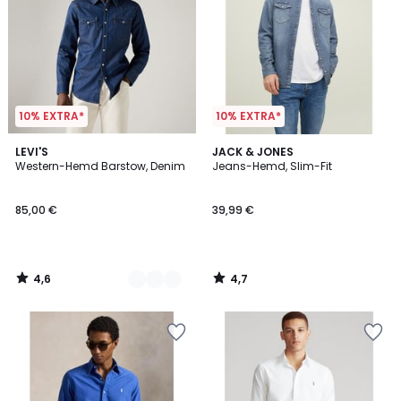
10% EXTRA*
10% EXTRA*
4,6
4,7
3
LEVI'S
JACK & JONES
/ 5
/ 5
Western-Hemd Barstow, Denim
Jeans-Hemd, Slim-Fit
Farben
85,00 €
39,99 €
4,6
4,7
/
/
5
5