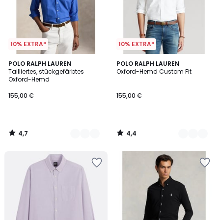
10% EXTRA*
10% EXTRA*
4,7
4,4
3
POLO RALPH LAUREN
2
POLO RALPH LAUREN
/ 5
/ 5
Tailliertes, stückgefärbtes
Oxford-Hemd Custom Fit
Farben
Farben
Oxford-Hemd
155,00 €
155,00 €
4,7
4,4
/
/
5
5