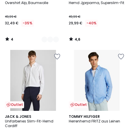
/
/ 5
Overshirt Alp, Baumwolle
Hemd Jjprparma, Superslim-Fit
Farben
5
49,99 €
49,99 €
32,49 €
-35%
29,99 €
-40%
4
4,6
/
/
5
5
Outlet
Outlet
4
5
JACK & JONES
TOMMY HILFIGER
/
/
Unifarbenes Slim-Fit-Hemd
Herrenhemd FRITZ aus Leinen
5
5
Cardiff