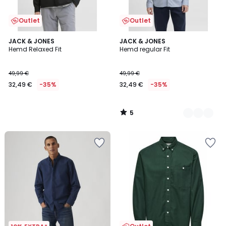
Outlet
Outlet
5
JACK & JONES
2
JACK & JONES
/
Hemd Relaxed Fit
Hemd regular Fit
Farben
5
49,99 €
49,99 €
32,49 €
-35%
32,49 €
-35%
5
/
5