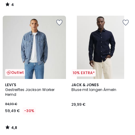
4
/
5
Outlet
10% EXTRA*
4,8
LEVI'S
JACK & JONES
/ 5
Gestreiftes Jackson Worker
Bluse mit langen Ärmeln
Hemd
84,99 €
29,99 €
59,49 €
-30%
4,8
/
5