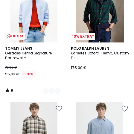
Outlet
10% EXTRA*
5
2
TOMMY JEANS
POLO RALPH LAUREN
/
Gerades Hemd Signature
Kariertes Oxford-Hemd, Custom
Farben
5
Baumwolle
Fit
79,90 €
175,00 €
55,93 €
-30%
5
/
5