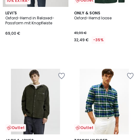
Outlet
10% EXTRA*
LEVI'S
ONLY & SONS
Oxford-Hemd in Relaxed-
Oxford-Hemd loose
Passform mit Knopfleiste
69,00 €
49,99 €
32,49 €
-35%
Outlet
Outlet