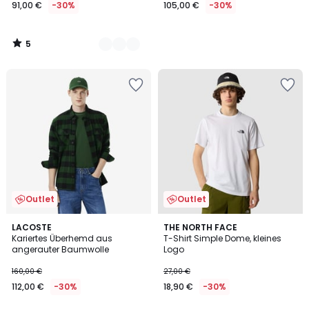
91,00 €
-30%
105,00 €
-30%
5
/
5
Outlet
Outlet
5
LACOSTE
THE NORTH FACE
/
Kariertes Überhemd aus
T-Shirt Simple Dome, kleines
5
angerauter Baumwolle
Logo
160,00 €
27,00 €
112,00 €
-30%
18,90 €
-30%