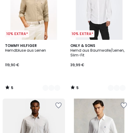
10% EXTRA*
10% EXTRA*
5
5
3
TOMMY HILFIGER
4
ONLY & SONS
/
/
Hemdbluse aus Leinen
Hemd aus Baumwolle/Leinen,
Farben
Farben
5
5
Slim-Fit
119,90 €
39,99 €
5
5
/
/
5
5