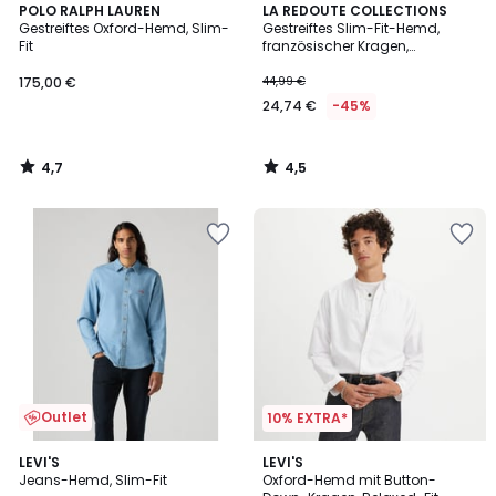
4,7
4,5
POLO RALPH LAUREN
LA REDOUTE COLLECTIONS
/ 5
/ 5
Gestreiftes Oxford-Hemd, Slim-
Gestreiftes Slim-Fit-Hemd,
Fit
französischer Kragen,
Baumwolle, Signature
175,00 €
44,99 €
24,74 €
-45%
4,7
4,5
/
/
5
5
Outlet
10% EXTRA*
4,8
4,6
LEVI'S
LEVI'S
/ 5
/ 5
Jeans-Hemd, Slim-Fit
Oxford-Hemd mit Button-