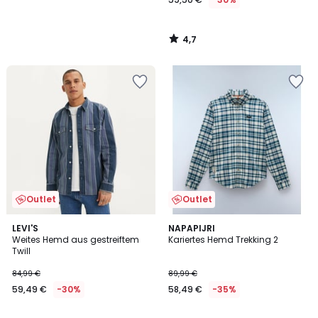
4,7
/
5
Outlet
Outlet
4
LEVI'S
NAPAPIJRI
/
Weites Hemd aus gestreiftem
Kariertes Hemd Trekking 2
5
Twill
84,99 €
89,99 €
59,49 €
-30%
58,49 €
-35%