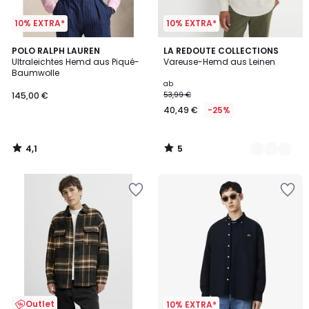
10% EXTRA*
10% EXTRA*
4,1
5
POLO RALPH LAUREN
3
LA REDOUTE COLLECTIONS
/ 5
/
Ultraleichtes Hemd aus Piqué-
Vareuse-Hemd aus Leinen
Farben
5
Baumwolle
ab
145,00 €
53,99 €
40,49 €
-25%
4,1
5
/
/
5
5
Outlet
10% EXTRA*