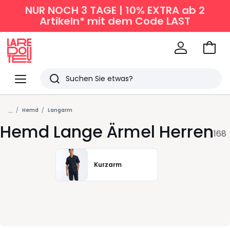
NUR NOCH 3 TAGE | 10% EXTRA ab 2
Artikeln* mit dem Code LAST
Zum
Ware
La
Redoute
Menü
Suchen
Zuletzt
...
angesehen
Hemd
Langarm
Hemd Lange Ärmel Herren
Artikel
168
Kurzarm