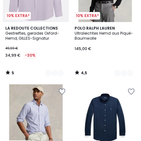
10% EXTRA*
10% EXTRA*
5
4,5
3
LA REDOUTE COLLECTIONS
2
POLO RALPH LAUREN
/
/ 5
Gestreiftes, gerades Oxford-
Ultraleichtes Hemd aus Piqué-
Farben
Farben
5
Hemd, GILLES-Signatur
Baumwolle
49,99 €
145,00 €
34,99 €
-30%
5
4,5
/
/
5
5