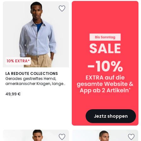
SALE
:
10%
EXTRA
ab
2
Artikeln*
10% EXTRA*
LA REDOUTE COLLECTIONS
Gerades gestreiftes Hemd,
amerikanischer Kragen, lange
Ärmel
49,99 €
Jeztz shoppen