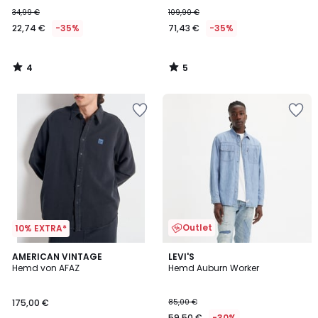
34,99 €
109,90 €
22,74 €
-35%
71,43 €
-35%
4
5
/
/
5
5
Outlet
10% EXTRA*
4,7
AMERICAN VINTAGE
LEVI'S
/ 5
Hemd von AFAZ
Hemd Auburn Worker
175,00 €
85,00 €
59,50 €
-30%