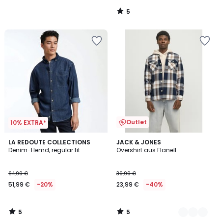
5
/
5
Outlet
10% EXTRA*
5
5
LA REDOUTE COLLECTIONS
2
JACK & JONES
/
/
Denim-Hemd, regular fit
Overshirt aus Flanell
Farben
5
5
64,99 €
39,99 €
51,99 €
-20%
23,99 €
-40%
5
5
/
/