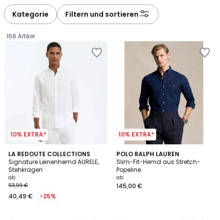
Kategorie
Filtern und sortieren
168 Artikel
10% EXTRA*
10% EXTRA*
4,7
3,8
8
LA REDOUTE COLLECTIONS
4
POLO RALPH LAUREN
/ 5
/ 5
Signature Leinenhemd AURELE,
Slim-Fit-Hemd aus Stretch-
Farben
Farben
Stehkragen
Popeline
Ab
ab
ab
53,99 €
145,00 €
40,49
40,49 €
-25%
€
Statt
53,99