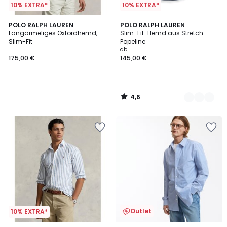
10% EXTRA*
10% EXTRA*
4,6
POLO RALPH LAUREN
4
POLO RALPH LAUREN
/ 5
Langärmeliges Oxfordhemd,
Slim-Fit-Hemd aus Stretch-
Farben
Slim-Fit
Popeline
ab
175,00 €
145,00 €
4,6
/
5
Outlet
10% EXTRA*