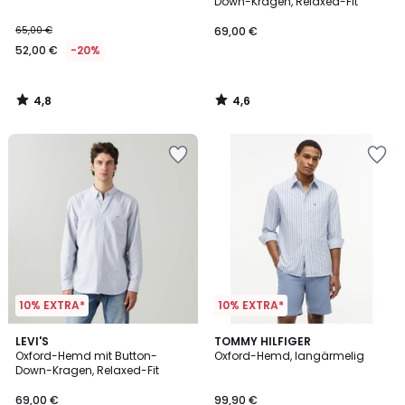
Down-Kragen, Relaxed-Fit
65,00 €
69,00 €
52,00 €
-20%
4,8
4,6
/
/
5
5
10% EXTRA*
10% EXTRA*
4,4
3
LEVI'S
TOMMY HILFIGER
/ 5
Oxford-Hemd mit Button-
Oxford-Hemd, langärmelig
Farben
Down-Kragen, Relaxed-Fit
69,00 €
99,90 €