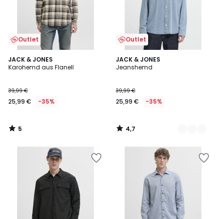
Outlet
Outlet
5
4,7
JACK & JONES
2
JACK & JONES
/
/ 5
Karohemd aus Flanell
Jeanshemd
Farben
5
39,99 €
39,99 €
25,99 €
-35%
25,99 €
-35%
5
4,7
/
/
5
5