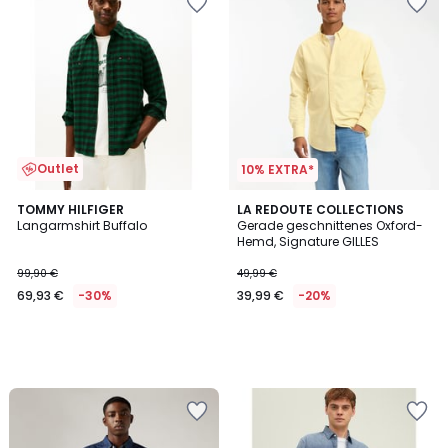
Outlet
10% EXTRA*
TOMMY HILFIGER
LA REDOUTE COLLECTIONS
Langarmshirt Buffalo
Gerade geschnittenes Oxford-
Hemd, Signature GILLES
99,90 €
49,99 €
69,93 €
-30%
39,99 €
-20%