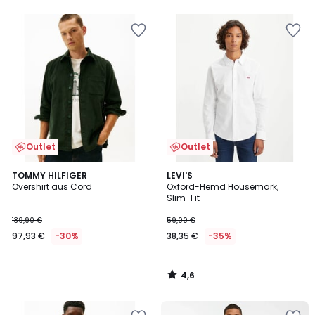
5
5
Outlet
Outlet
4,6
TOMMY HILFIGER
LEVI'S
/ 5
Overshirt aus Cord
Oxford-Hemd Housemark,
Slim-Fit
139,90 €
59,00 €
97,93 €
-30%
38,35 €
-35%
4,6
/
5