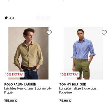
4,4
/
5
10% EXTRA*
10% EXTRA*
2
POLO RALPH LAUREN
2
TOMMY HILFIGER
Leichtes Hemd, aus Baumwoll-
Langärmelige Bluse aus
Farben
Farben
Piqué
Popeline
155,00 €
79,90 €