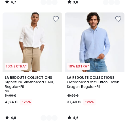
4,7
3,8
€
/
/
5
5
25%
Rabatt
angewendet.
10% EXTRA*
10% EXTRA*
4,8
4,6
5
LA REDOUTE COLLECTIONS
LA REDOUTE COLLECTIONS
/ 5
/ 5
Signature Leinenhemd CARL,
Oxfordhemd mit Button-Down-
Farben
Regular-Fit
Kragen, Regular-Fit
ab
54,99 €
49,99 €
41,24 €
-25%
37,49 €
-25%
4,8
4,6
/
/
5
5