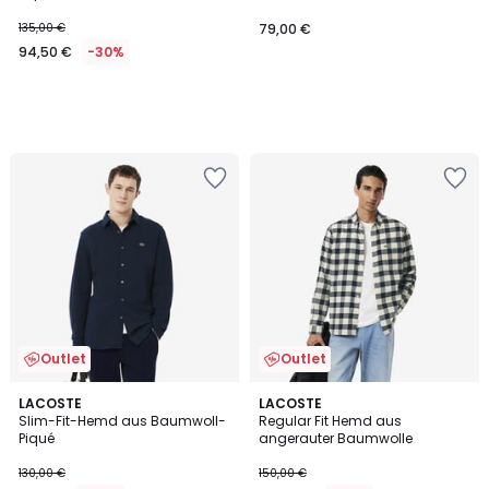
135,00 €
79,00 €
94,50 €
-30%
Outlet
Outlet
5
2
LACOSTE
LACOSTE
/
Slim-Fit-Hemd aus Baumwoll-
Regular Fit Hemd aus
Farben
5
Piqué
angerauter Baumwolle
130,00 €
150,00 €