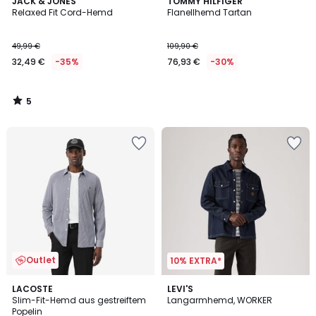
5
JACK & JONES
TOMMY HILFIGER
/
Relaxed Fit Cord-Hemd
Flanellhemd Tartan
5
49,99 €
109,90 €
32,49 €
-35%
76,93 €
-30%
5
/
5
Outlet
10% EXTRA*
LACOSTE
LEVI'S
Slim-Fit-Hemd aus gestreiftem
Langarmhemd, WORKER
Popelin