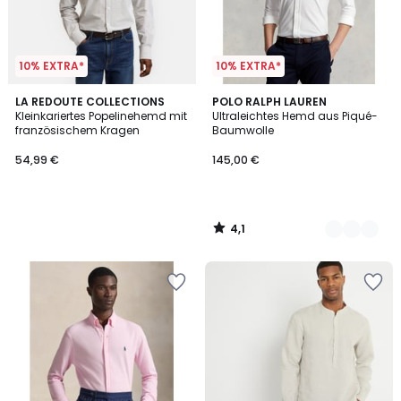
10% EXTRA*
10% EXTRA*
4,1
LA REDOUTE COLLECTIONS
5
POLO RALPH LAUREN
/ 5
Kleinkariertes Popelinehemd mit
Ultraleichtes Hemd aus Piqué-
Farben
französischem Kragen
Baumwolle
54,99 €
145,00 €
4,1
/
5