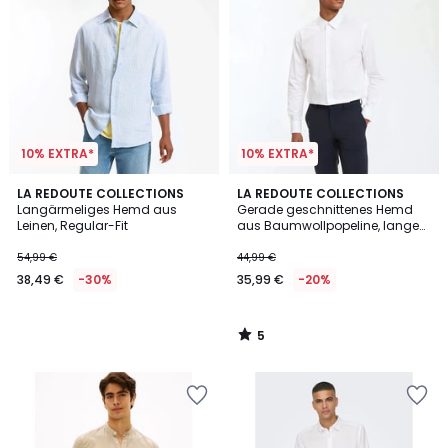
10% EXTRA*
10% EXTRA*
5
LA REDOUTE COLLECTIONS
LA REDOUTE COLLECTIONS
/
Langärmeliges Hemd aus
Gerade geschnittenes Hemd
5
Leinen, Regular-Fit
aus Baumwollpopeline, lange
Ärmel
54,99 €
44,99 €
38,49 €
-30%
35,99 €
-20%
5
/
5