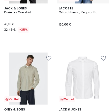
JACK & JONES
LACOSTE
Kariertes Overshirt
Oxford-Hemd, Regular Fit
49,99 €
120,00 €
32,49 €
-35%
Outlet
Outlet
4
4,6
2
ONLY & SONS
JACK & JONES