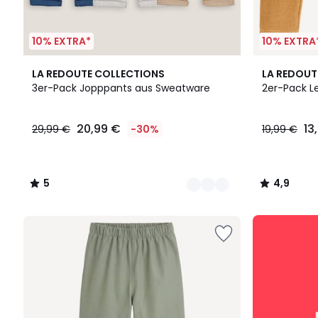
10% EXTRA*
10% EXTRA
2
5
4,9
LA REDOUTE COLLECTIONS
LA REDOUT
Farben
/
/ 5
3er-Pack Jopppants aus Sweatware
2er-Pack L
5
20,99
20,99 €
13
29,99 €
-30%
19,99 €
€
Statt
29,99
€
5
4,9
30%
/
/
Rabatt
5
5
angewendet.
SALE
:
10%
EXTRA
ab
2
Artikeln*