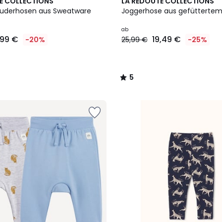
2
5
E COLLECTIONS
LA REDOUTE COLLECTIONS
Farben
/
luderhosen aus Sweatware
Joggerhose aus gefütterte
5
ab
,99 €
19,49 €
-20%
25,99 €
-25%
5
/
5