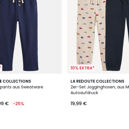
*
10% EXTRA*
E COLLECTIONS
LA REDOUTE COLLECTIONS
pants aus Sweatware
2er-Set Jogginghosen, aus M
Autoaufdruck
,99 €
19,99 €
-25%