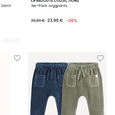
LA REDOUTE COLLECTIONS
m Samt
3er-Pack Joggpants
23,99 €
29,99 €
-20%