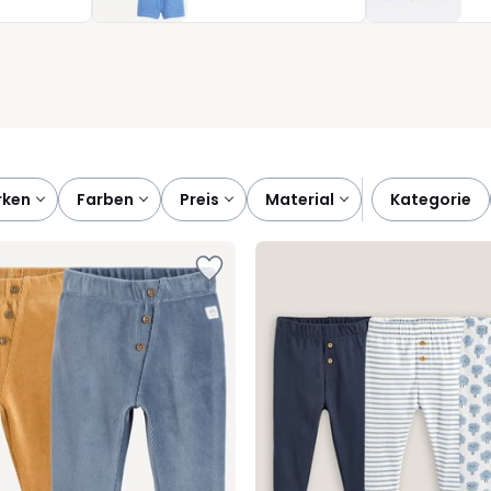
eschenk. Unsere Baby Hosen für Jungen verbinden Funktionalität
gut gekleidet ist. Entdecken Sie jetzt passende Neuheiten und
er mit dem höchsten Komfort.
rken
farben
preis
material
kategorie