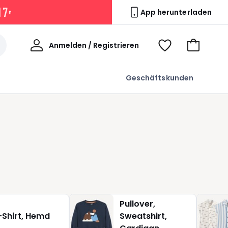
1
7
App herunterladen
M
Willkommen
Anmelden / Registrieren
Voir
Zum
ma
Warenkor
wishlist
Geschäftskunden
Pullover,
s
-Shirt, Hemd
Sweatshirt,