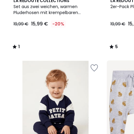
1
5
LA REDOUTE COLLECTIONS
LA REDOUT
/
/
Set aus zwei weichen, warmen
2er-Pack P
5
5
Pluderhosen mit krempelbaren
Beinabschlüssen
15,99 €
15
19,99 €
-20%
19,99 €
1
5
/
/
5
5