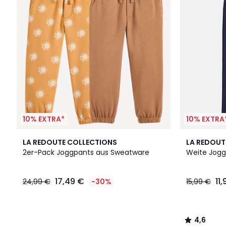
10% EXTRA*
10% EXTRA
4,6
LA REDOUTE COLLECTIONS
LA REDOUT
/ 5
2er-Pack Joggpants aus Sweatware
Weite Jogg
17,49 €
11
24,99 €
-30%
15,99 €
4,6
/