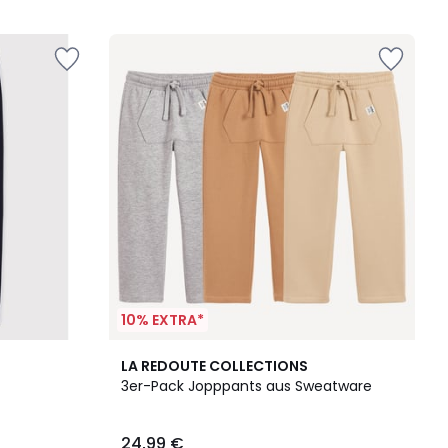
5
10% EXTRA*
2
LA REDOUTE COLLECTIONS
Farben
3er-Pack Jopppants aus Sweatware
24,99 €