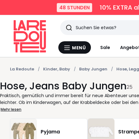
10% EXTRA
a
48 STUNDEN
Suchen
Zuletzt
Sale
Angebo
MENÜ
Menü
angesehen
La
Redoute
Artikel
La Redoute
Kinder, Baby
Baby Jungen
Hose, Leg
Hose, Jeans Baby Jungen
25
Praktisch, gemütlich und immer bereit für neue Abenteuer uns
leichter. Ob im Kinderwagen, auf der Krabbeldecke oder bei den e
Kleiner sich frei und sicher bewegen kann. Vom soften Joggingh
Mehr lesen
Auswahl für jeden Moment des Tages. Ein elastischer Bund passt
dann, wenn es schnell gehen muss. Kombinieren Sie verschieden
anfühlen, wie sie aussehen. Sie suchen ein praktisches Set oder g
Pyjama
Stramp
Ihren Alltag strukturierter macht und dabei hilft, Kleidung schn