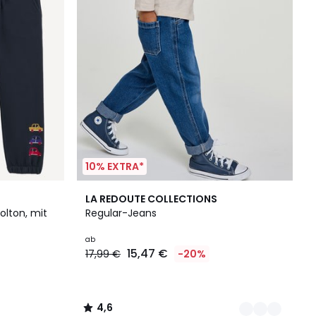
10% EXTRA*
2
4,6
LA REDOUTE COLLECTIONS
Farben
/ 5
olton, mit
Regular-Jeans
ab
15,47 €
17,99 €
-20%
4,6
/