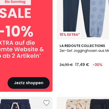
10% EXTRA*
LA REDOUTE COLLECTIONS
2er-Set Jogginghosen aus M
17,49 €
24,99 €
-30%
Jeztz shoppen