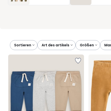
newborn erhältlich und eignen sich auch ideal als liebevolles G
mit Stil damit Ihr Kind nicht nur bequem, sondern auch rundum 
Klassiker, die zum Verlieben einladen zum niedrigsten Preis, ab
Sortieren
art des artikels
größen
ma