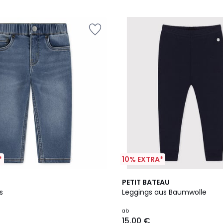
*
10% EXTRA*
PETIT BATEAU
s
Leggings aus Baumwolle
ab
15,00 €