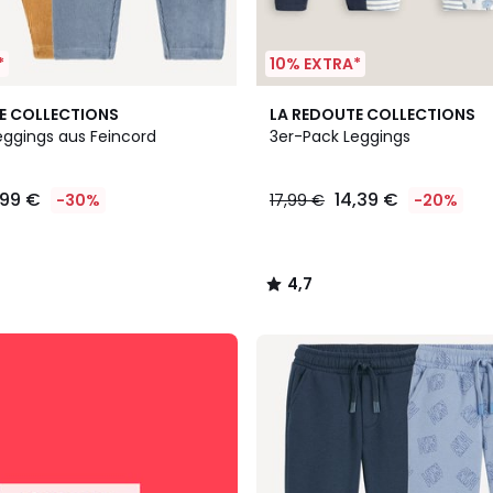
*
10% EXTRA*
4,7
E COLLECTIONS
LA REDOUTE COLLECTIONS
/ 5
eggings aus Feincord
3er-Pack Leggings
,99 €
14,39 €
-30%
17,99 €
-20%
4,7
/
5