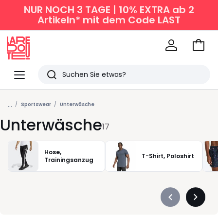
NUR NOCH 3 TAGE | 10% EXTRA ab 2
Artikeln* mit dem Code LAST
Zum
Ware
La
Redoute
Menü
Suchen
Zuletzt
...
angesehen
Sportswear
Unterwäsche
Unterwäsche
Artikel
17
Hose,
T-Shirt, Poloshirt
Trainingsanzug
Précédent
Suivan
-
-