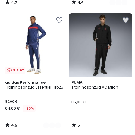
4,4
4,7
30%
/
/
5
5
Rabatt
angewendet.
Outlet
4,5
5
2
adidas Performance
PUMA
/ 5
/
Trainingsanzug Essentiel Tiro25
Trainingsanzug AC Milan
Farben
5
80,00 €
85,00 €
64,00 €
-20%
4,5
5
/
/
5
5