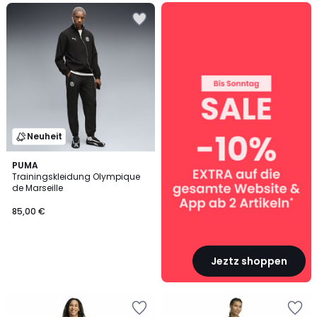
SALE
:
10%
EXTRA
ab
2
Artikeln*
Neuheit
PUMA
Trainingskleidung Olympique
de Marseille
85,00 €
Jeztz shoppen