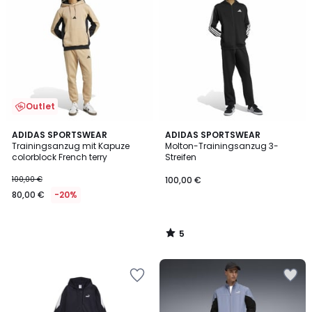
Outlet
5
ADIDAS SPORTSWEAR
ADIDAS SPORTSWEAR
/
Trainingsanzug mit Kapuze
Molton-Trainingsanzug 3-
5
colorblock French terry
Streifen
100,00 €
100,00 €
80,00 €
-20%
5
/
5