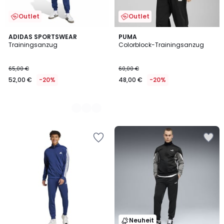
Outlet
Outlet
3
ADIDAS SPORTSWEAR
PUMA
Trainingsanzug
Colorblock-Trainingsanzug
Farben
65,00 €
60,00 €
52,00 €
-20%
48,00 €
-20%
Neuheit