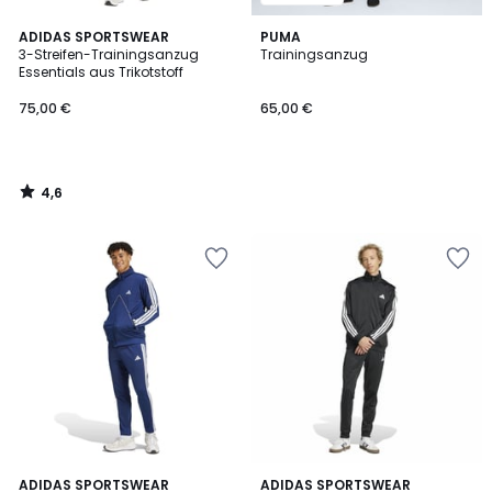
4,6
ADIDAS SPORTSWEAR
PUMA
/ 5
3-Streifen-Trainingsanzug
Trainingsanzug
Essentials aus Trikotstoff
75,00 €
65,00 €
4,6
/
5
4,6
ADIDAS SPORTSWEAR
2
ADIDAS SPORTSWEAR