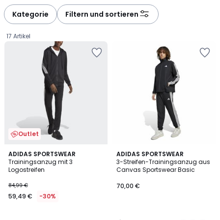
défiler
défiler
à
à
Kategorie
Filtern und sortieren
gauche
droite
17 Artikel
Outlet
4,7
4,4
ADIDAS SPORTSWEAR
2
ADIDAS SPORTSWEAR
/ 5
/ 5
Trainingsanzug mit 3
3-Streifen-Trainingsanzug aus
Farben
Logostreifen
Canvas Sportswear Basic
59,49
84,99 €
70,00 €
€
59,49 €
-30%
Statt
84,99
€