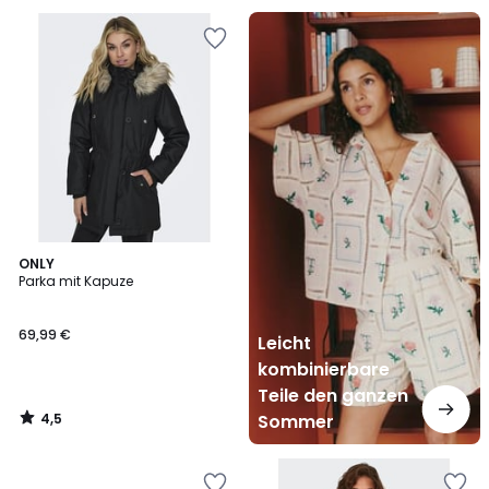
Leicht
kombinierbare
Teile
den
ganzen
Sommer
4,5
ONLY
/ 5
Parka mit Kapuze
69,99 €
Leicht
kombinierbare
Teile den ganzen
4,5
Sommer
/
5