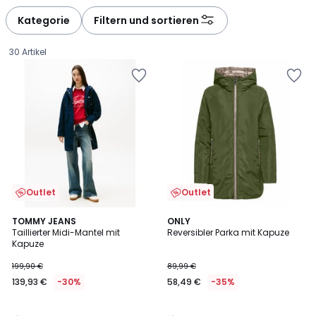
défiler
défiler
à
à
Kategorie
Filtern und sortieren
gauche
droite
30 Artikel
Outlet
Outlet
5
4,8
TOMMY JEANS
ONLY
/
/ 5
Taillierter Midi-Mantel mit
Reversibler Parka mit Kapuze
5
Kapuze
139,93
199,90 €
89,99 €
€
139,93 €
-30%
58,49 €
-35%
Statt
199,90
€