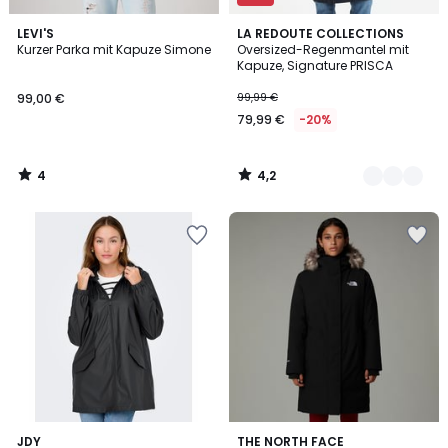
4
4,2
LEVI'S
3
LA REDOUTE COLLECTIONS
/
/ 5
Kurzer Parka mit Kapuze Simone
Oversized-Regenmantel mit
Farben
5
Kapuze, Signature PRISCA
99,00 €
99,99 €
79,99 €
-20%
4
4,2
/
/
5
5
5
5
JDY
THE NORTH FACE