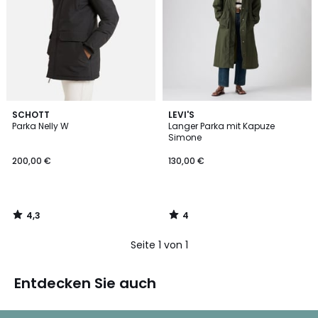
4,3
4
SCHOTT
LEVI'S
/ 5
/
Parka Nelly W
Langer Parka mit Kapuze
5
Simone
200,00 €
130,00 €
4,3
4
/
/
5
5
Seite 1 von 1
Entdecken Sie auch