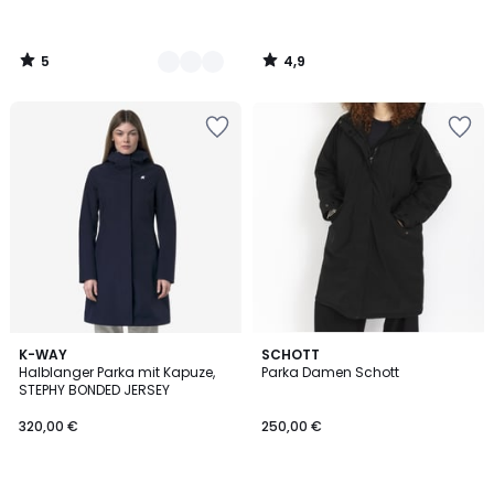
5
4,9
/
/
5
5
4
K-WAY
SCHOTT
/
Halblanger Parka mit Kapuze,
Parka Damen Schott
5
STEPHY BONDED JERSEY
320,00 €
250,00 €