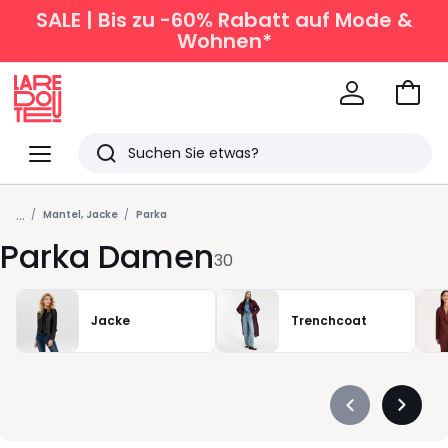
SALE | Bis zu -60% Rabatt auf Mode &
Wohnen*
Zum
Ware
La
Redoute
Menü
Suchen
Zuletzt
...
angesehen
Mantel, Jacke
Parka
Parka Damen
Artikel
30
Jacke
Trenchcoat
Précédent
Suivan
-
-