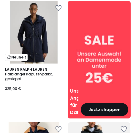
Unsere
Angebote
für
Damen
Neuheit
LAUREN RALPH LAUREN
Halblanger Kapuzenparka,
gesteppt
325,00 €
Unsere
Angebote
für
Jeztz shoppen
Damen