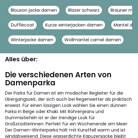
Blouson jacke damen
Blazer schwarz
Brauner ma
Dufflecoat
Kurze winterjacken damen
Mantel da
Winterjacke damen
Wollmantel camel damen
Alles über:
Die verschiedenen Arten von
Damenparka
Der Parka für Damen ist ein modischer Begleiter für die
Übergangszeit, der sich auch bei Regenwetter als praktisch
erweist. Für einen lässigen Look wählen Sie einen dünnen
Parka in Beige oder Khaki. Mit Röhrenjeans und
Gummistiefeln ist er der trendige Look für
Großstädterinnen. Perfekt für ein Wochenende am Meer:
Der Damen-Winterparka hält mit Kunstfell warm und ist
windabweisend. Diese wasserdichte Kapuzenjacke bleibt