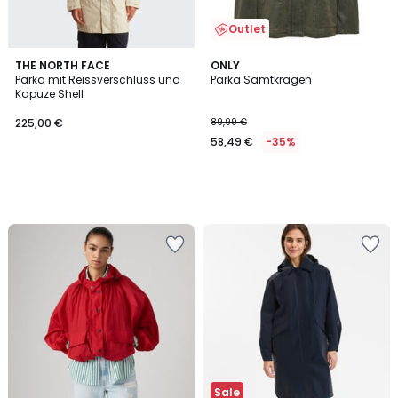
Outlet
THE NORTH FACE
ONLY
Parka mit Reissverschluss und
Parka Samtkragen
Kapuze Shell
225,00 €
89,99 €
58,49 €
-35%
Sale