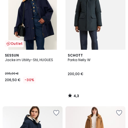
Outlet
4,3
SESSUN
SCHOTT
/ 5
Jacke im Utility-Stil, HUGUES
Parka Nelly W
295,00 €
200,00 €
206,50 €
-30%
4,3
/
5