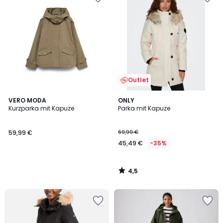
Outlet
4,5
VERO MODA
ONLY
/ 5
Kurzparka mit Kapuze
Parka mit Kapuze
59,99 €
69,99 €
45,49 €
-35%
4,5
/
5