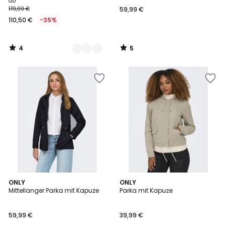
ab
170,00 €
59,99 €
110,50 €
-35%
4
5
/
/
5
5
5
4,9
2
ONLY
ONLY
/
/ 5
Mittellanger Parka mit Kapuze
Parka mit Kapuze
Farben
5
59,99 €
39,99 €