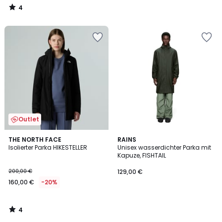
4
/
5
Outlet
4
THE NORTH FACE
RAINS
/
Isolierter Parka HIKESTELLER
Unisex wasserdichter Parka mit
5
Kapuze, FISHTAIL
200,00 €
129,00 €
160,00 €
-20%
4
/
5