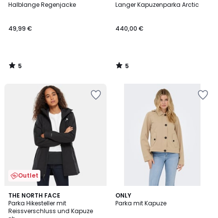
/
/
Halblange Regenjacke
Langer Kapuzenparka Arctic
5
5
49,99 €
440,00 €
5
5
/
/
5
5
Outlet
4
5
2
THE NORTH FACE
ONLY
/
/
Parka Hikesteller mit
Parka mit Kapuze
Farben
5
5
Reissverschluss und Kapuze