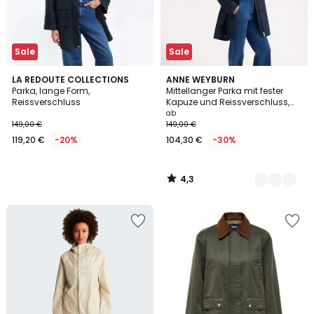
Sale
Sale
4,3
LA REDOUTE COLLECTIONS
2
ANNE WEYBURN
/ 5
Parka, lange Form,
Mittellanger Parka mit fester
Farben
Reissverschluss
Kapuze und Reissverschluss,
Übergangszeit
ab
149,00 €
149,00 €
119,20 €
-20%
104,30 €
-30%
4,3
/
5