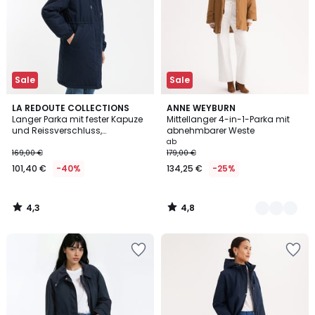
Sale
Sale
4,3
4,8
LA REDOUTE COLLECTIONS
2
ANNE WEYBURN
/ 5
/ 5
Langer Parka mit fester Kapuze
Mittellanger 4-in-1-Parka mit
Farben
und Reissverschluss,
abnehmbarer Weste
Hochwinter
ab
169,00 €
179,00 €
101,40 €
-40%
134,25 €
-25%
4,3
4,8
/
/
5
5