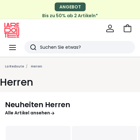
ANGEBOT
Bis zu 50% ab 2 Artikeln*
Zum
Ware
La
Redoute
Menü
Suchen
Zuletzt
angesehen
La Redoute
Herren
Artikel
Herren
Neuheiten Herren
Alle Artikel ansehen