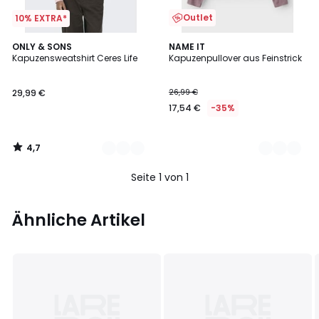
Outlet
10% EXTRA*
4,7
3
ONLY & SONS
2
NAME IT
/ 5
Kapuzensweatshirt Ceres Life
Kapuzenpullover aus Feinstrick
Farben
Farben
29,99 €
26,99 €
17,54 €
-35%
4,7
/
5
Seite 1 von 1
Ähnliche Artikel