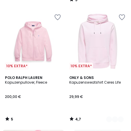
35%
/
5
Rabatt
angewendet.
10% EXTRA*
10% EXTRA*
5
4,7
POLO RALPH LAUREN
9
ONLY & SONS
/
/ 5
Kapuzenpullover, Fleece
Kapuzensweatshirt Ceres Life
Farben
5
200,00 €
29,99 €
5
4,7
/
/
5
5