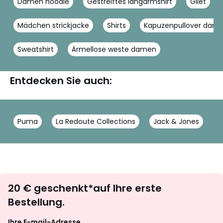
Damen hoodie
Gestreiftes langarmshirt
Gilet
Mädchen strickjacke
Shirts
Kapuzenpullover dam
Sweatshirt
Ärmellose weste damen
Entdecken Sie auch:
Puma
La Redoute Collections
Jack & Jones
Newsletter
20 € geschenkt*auf Ihre erste
abonnieren
Bestellung.
Ihre E-mail-Adresse