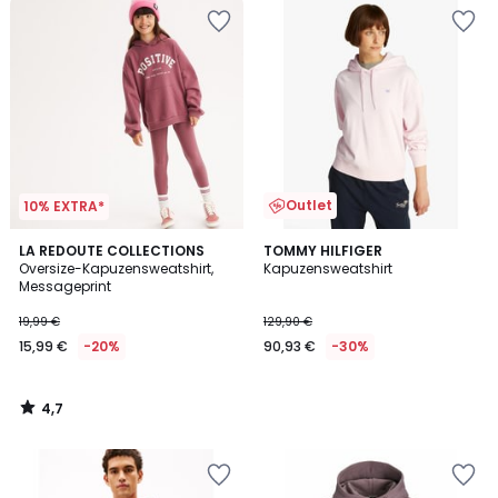
Outlet
10% EXTRA*
4,7
LA REDOUTE COLLECTIONS
TOMMY HILFIGER
/ 5
Oversize-Kapuzensweatshirt,
Kapuzensweatshirt
Messageprint
19,99 €
129,90 €
15,99 €
-20%
90,93 €
-30%
4,7
/
5