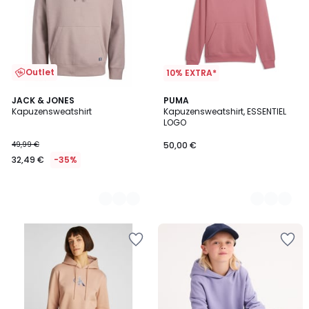
Outlet
10% EXTRA*
2
JACK & JONES
5
PUMA
Kapuzensweatshirt
Kapuzensweatshirt, ESSENTIEL
Farben
Farben
LOGO
49,99 €
50,00 €
32,49 €
-35%