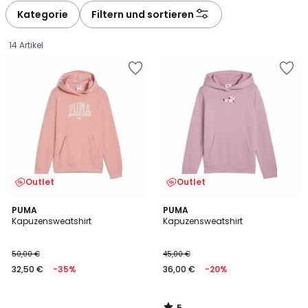
Kategorie
Filtern und sortieren
14 Artikel
Outlet
Outlet
5
PUMA
PUMA
/
Kapuzensweatshirt
Kapuzensweatshirt
5
32,50
50,00 €
45,00 €
€
32,50 €
-35%
36,00 €
-20%
Statt
50,00
€
5