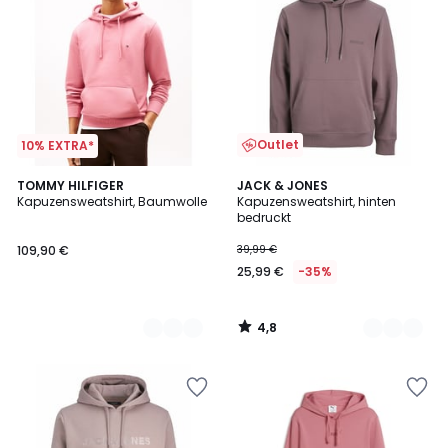
Outlet
10% EXTRA*
4,8
2
TOMMY HILFIGER
2
JACK & JONES
/ 5
Kapuzensweatshirt, Baumwolle
Kapuzensweatshirt, hinten
Farben
Farben
bedruckt
109,90 €
39,99 €
25,99 €
-35%
4,8
/
5