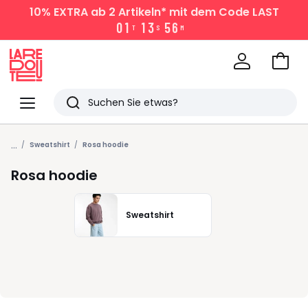
10% EXTRA
ab 2 Artikeln* mit dem Code LAST
0
1
1
3
5
6
T
S
M
Zum
Ware
La
Redoute
Menü
Suchen
Zuletzt
...
angesehen
Sweatshirt
Rosa hoodie
Artikel
Rosa hoodie
Sweatshirt