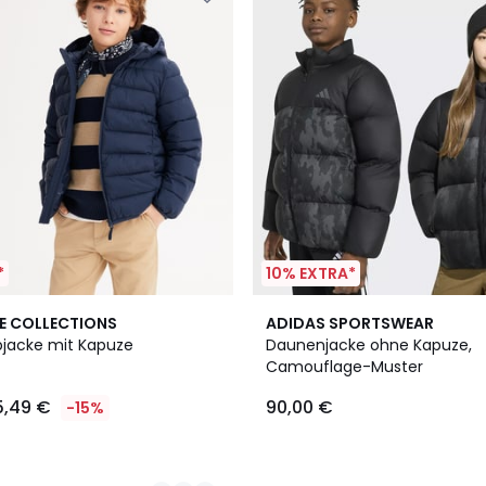
*
10% EXTRA*
E COLLECTIONS
ADIDAS SPORTSWEAR
pjacke mit Kapuze
Daunenjacke ohne Kapuze,
Camouflage-Muster
5,49 €
90,00 €
-15%