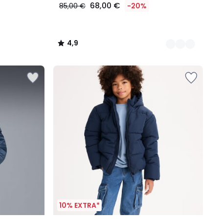
68,00 €
85,00 €
-20%
4,9
/
5
10% EXTRA*