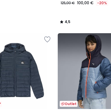
100,00 €
125,00 €
-20%
4,5
/
5
Outlet
*