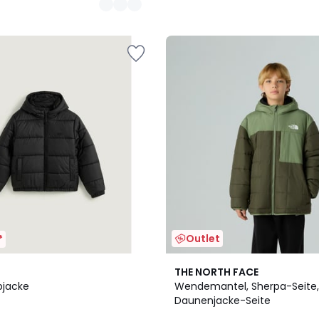
Outlet
*
4,5
THE NORTH FACE
/ 5
pjacke
Wendemantel, Sherpa-Seite,
Daunenjacke-Seite