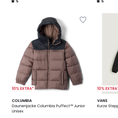
5
5
/
/
5
5
10% EXTRA*
10% EXTRA
3
COLUMBIA
VANS
Farben
Daunenjacke Columbia Puffect™ Junior
Kurze Step
Unisex