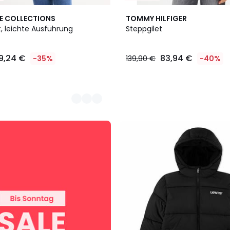
E COLLECTIONS
TOMMY HILFIGER
, leichte Ausführung
Steppgilet
9,24 €
83,94 €
-35%
139,90 €
-40%