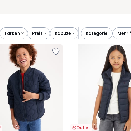
farben
preis
kapuze
kategorie
mehr 
Outlet
*