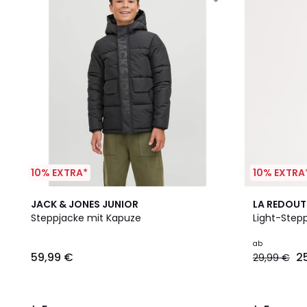
10% EXTRA*
10% EXTRA
5
2
5
JACK & JONES JUNIOR
LA REDOUT
/
Farben
/
Steppjacke mit Kapuze
Light-Step
5
5
ab
59,99 €
2
29,99 €