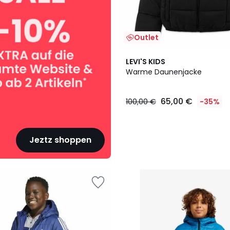
Outlet
LEVI'S KIDS
Warme Daunenjacke
65,00 €
100,00 €
-35%
Jeztz shoppen