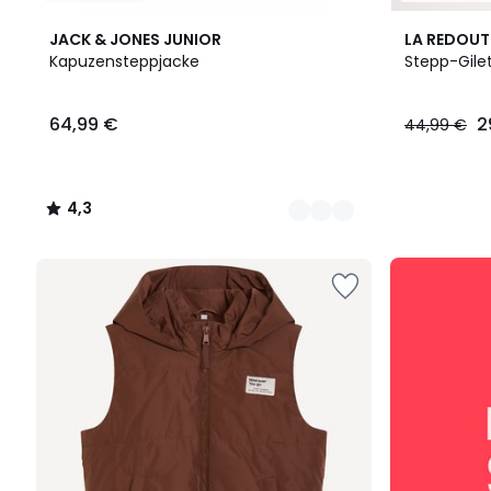
2
4,3
2
JACK & JONES JUNIOR
LA REDOUT
Farben
/ 5
Farben
Kapuzensteppjacke
Stepp-Gilet
64,99
64,99 €
2
44,99 €
€.
4,3
/
5
SALE
:
10%
EXTRA
ab
2
Artikeln*