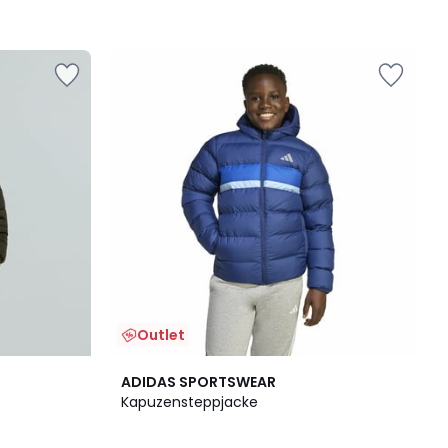
Outlet
2
4,9
ADIDAS SPORTSWEAR
Farben
/ 5
Kapuzensteppjacke