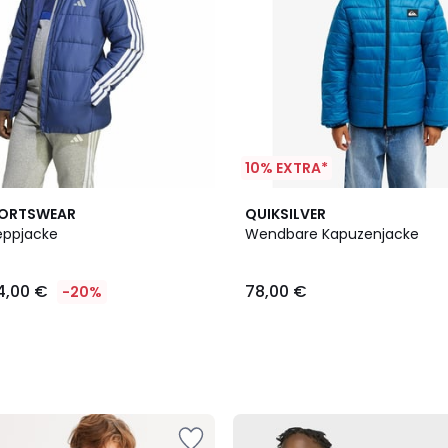
10% EXTRA*
2
PORTSWEAR
QUIKSILVER
Farben
eppjacke
Wendbare Kapuzenjacke
4,00 €
78,00 €
-20%