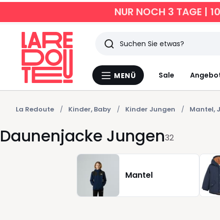
NUR NOCH 3 TAGE | 1
Suchen
Zuletzt
Sale
Angebo
MENÜ
Menü
angesehen
La
Redoute
Artikel
La Redoute
Kinder, Baby
Kinder Jungen
Mantel, 
Daunenjacke Jungen
32
Mantel