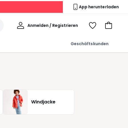
App herunterladen
Willkommen
Anmelden / Registrieren
Voir
Zum
ma
Warenkor
wishlist
Geschäftskunden
Windjacke