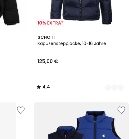
10% EXTRA*
2
4,4
SCHOTT
Farben
/ 5
Kapuzensteppjacke, 10-16 Jahre
125,00 €
4,4
/
5