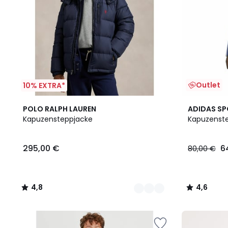
Outlet
10% EXTRA*
2
4,8
4,6
POLO RALPH LAUREN
ADIDAS S
Farben
/ 5
/ 5
Kapuzensteppjacke
Kapuzenst
295,00 €
6
80,00 €
4,8
4,6
/
/
5
5