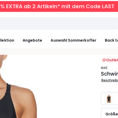
0% EXTRA ab 2 Artikeln* mit dem Code LAST
llektion
Angebote
Auswahl Sommerkoffer
Back t
Outle
NIKE
Schwi
Beschrei
Größ