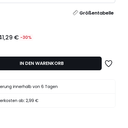
l
Größentabelle
41,29 €
-30%
IN DEN WARENKORB
det.
ferung innerhalb von 6 Tagen
ferkosten ab
:
2,99 €