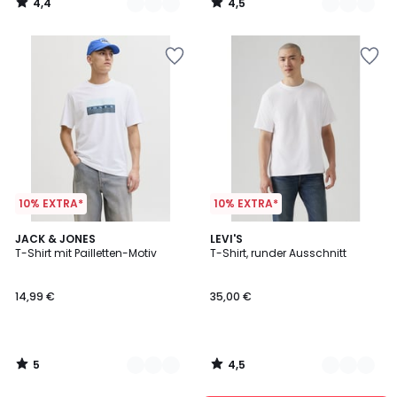
4,4
4,5
/
/
5
5
10% EXTRA*
10% EXTRA*
5
4,5
3
JACK & JONES
3
LEVI'S
/
/ 5
T-Shirt mit Pailletten-Motiv
T-Shirt, runder Ausschnitt
Farben
Farben
5
14,99 €
35,00 €
5
4,5
/
/
5
5