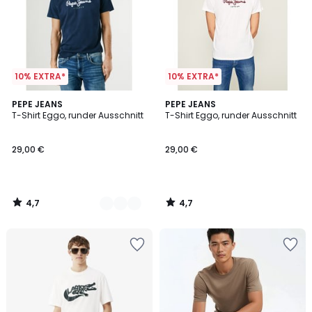
10% EXTRA*
10% EXTRA*
4,7
4,7
2
PEPE JEANS
PEPE JEANS
/ 5
/ 5
T-Shirt Eggo, runder Ausschnitt
T-Shirt Eggo, runder Ausschnitt
Farben
29,00 €
29,00 €
4,7
4,7
/
/
5
5