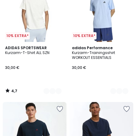
10% EXTRA*
10% EXTRA*
4,7
5
ADIDAS SPORTSWEAR
2
adidas Performance
/ 5
Kurzarm-T-Shirt ALL SZN
Kurzarm-Trainingsshirt
Farben
Farben
WORKOUT ESSENTIALS
30,00 €
30,00 €
4,7
/
5