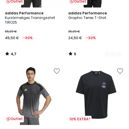
Outlet
Outlet
4,7
5
adidas Performance
2
adidas Performance
/ 5
/
Kurzärmeliges Trainingsshirt
Graphic Terrex T-Shirt
Farben
5
TIRO25
65,00 €
35,00 €
45,50 €
-30%
24,50 €
-30%
4,7
5
/
/
5
5
Outlet
10% EXTRA*