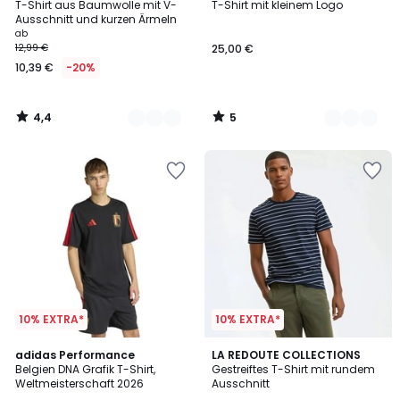
/ 5
/
T-Shirt aus Baumwolle mit V-
T-Shirt mit kleinem Logo
Farben
Farben
5
Ausschnitt und kurzen Ärmeln
ab
12,99 €
25,00 €
10,39 €
-20%
4,4
5
/
/
5
5
10% EXTRA*
10% EXTRA*
4,9
adidas Performance
2
LA REDOUTE COLLECTIONS
/ 5
Belgien DNA Grafik T-Shirt,
Gestreiftes T-Shirt mit rundem
Farben
Weltmeisterschaft 2026
Ausschnitt