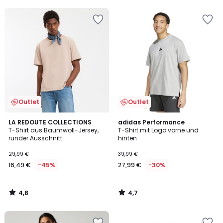
5
Outlet
Outlet
4,8
4,7
LA REDOUTE COLLECTIONS
adidas Performance
/ 5
/ 5
T-Shirt aus Baumwoll-Jersey,
T-Shirt mit Logo vorne und
runder Ausschnitt
hinten
29,99 €
39,99 €
16,49 €
-45%
27,99 €
-30%
4,8
4,7
/
/
5
5