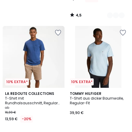
4,5
/
5
10% EXTRA*
10% EXTRA*
4,5
3,3
2
LA REDOUTE COLLECTIONS
7
TOMMY HILFIGER
/ 5
/ 5
T-Shirt mit
T-Shirt aus dicker Baumwolle,
Farben
Farben
Rundhalsausschnitt, Regular
Regular-Fit
Fit, aus Slub-Baumwolle
ab
16,99 €
39,90 €
13,59 €
-20%