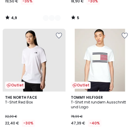
19,50 €
-35%
18,90 €
-30%
4,9
5
/
/
5
5
Outlet
Outlet
5
THE NORTH FACE
TOMMY HILFIGER
/
T-Shirt Red Box
T-Shirt mit rundem Ausschnitt
5
und Logo
32,00 €
78,99 €
22,40 €
-30%
47,39 €
-40%