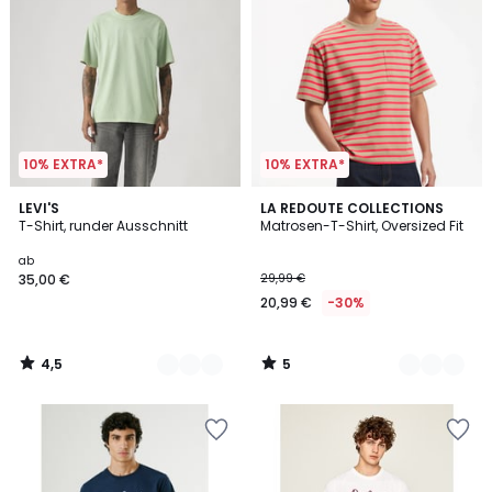
10% EXTRA*
10% EXTRA*
4,5
5
5
LEVI'S
2
LA REDOUTE COLLECTIONS
/ 5
/
T-Shirt, runder Ausschnitt
Matrosen-T-Shirt, Oversized Fit
Farben
Farben
5
ab
35,00 €
29,99 €
20,99 €
-30%
4,5
5
/
/
5
5