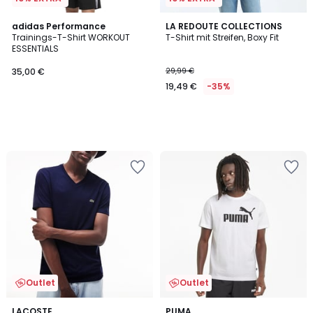
adidas Performance
LA REDOUTE COLLECTIONS
Trainings-T-Shirt WORKOUT
T-Shirt mit Streifen, Boxy Fit
ESSENTIALS
35,00 €
29,99 €
19,49 €
-35%
Outlet
Outlet
5
5
LACOSTE
PUMA