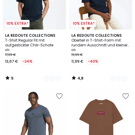
10% EXTRA*
10% EXTRA*
5
4,8
2
LA REDOUTE COLLECTIONS
2
LA REDOUTE COLLECTIONS
/
/ 5
T-Shirt Regular Fit mit
Oberteil in T-Shirt-Form mit
Farben
Farben
5
aufgestickter Chili-Schote
rundem Ausschnitt und kleiner
Knopfleiste
ab
ab
17,99 €
19,99 €
13,67 €
-24%
11,99 €
-40%
5
4,8
/
/
5
5