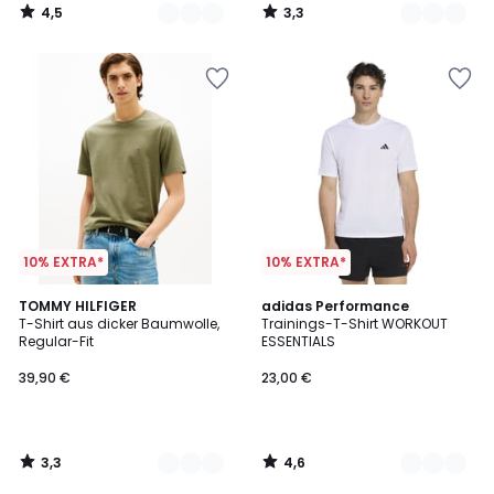
4,5
3,3
/
/
5
5
10% EXTRA*
10% EXTRA*
3,3
4,6
4
TOMMY HILFIGER
3
adidas Performance
/ 5
/ 5
T-Shirt aus dicker Baumwolle,
Trainings-T-Shirt WORKOUT
Farben
Farben
Regular-Fit
ESSENTIALS
39,90 €
23,00 €
3,3
4,6
/
/
5
5