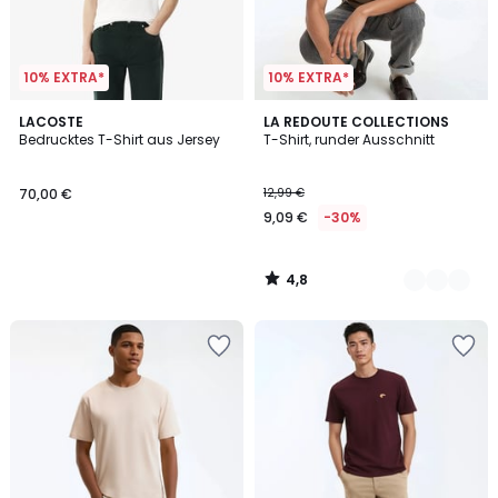
10% EXTRA*
10% EXTRA*
4,8
LACOSTE
3
LA REDOUTE COLLECTIONS
/ 5
Bedrucktes T-Shirt aus Jersey
T-Shirt, runder Ausschnitt
Farben
70,00 €
12,99 €
9,09 €
-30%
4,8
/
5