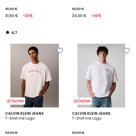
45,00 €
40,00 €
31,50 €
-30%
24,00 €
-40%
4,7
/
5
Outlet
Outlet
CALVIN KLEIN JEANS
2
CALVIN KLEIN JEANS
T-Shirt mit Logo
T-Shirt mit Logo
Farben
59,90 €
59,90 €