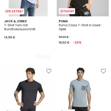
Outlet
10% EXTRA*
3
JACK & JONES
PUMA
T-Shirt Tom mit
Puma Class T-Shirt in Used-
Farben
Rundhalsausschnitt
Optik
14,99 €
30,00 €
19,50 €
-35%