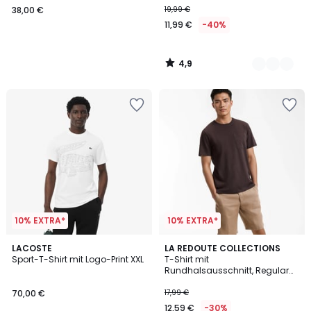
38,00 €
19,99 €
11,99 €
-40%
4,9
/
5
10% EXTRA*
10% EXTRA*
4,5
LACOSTE
2
LA REDOUTE COLLECTIONS
/ 5
Sport-T-Shirt mit Logo-Print XXL
T-Shirt mit
Farben
Rundhalsausschnitt, Regular
Fit, aus Slub-Baumwolle
70,00 €
17,99 €
12,59 €
-30%