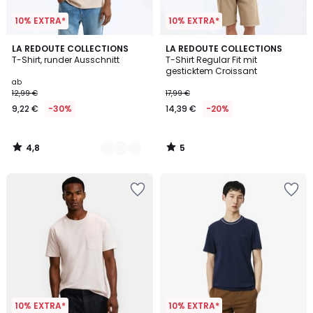
10% EXTRA*
10% EXTRA*
4,8
5
10
LA REDOUTE COLLECTIONS
LA REDOUTE COLLECTIONS
/ 5
/
T-Shirt, runder Ausschnitt
T-Shirt Regular Fit mit
Farben
5
gesticktem Croissant
ab
12,99 €
17,99 €
9,22 €
-30%
14,39 €
-20%
4,8
5
/
/
5
5
10% EXTRA*
10% EXTRA*