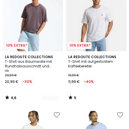
10% EXTRA*
10% EXTRA*
4,6
5
2
LA REDOUTE COLLECTIONS
LA REDOUTE COLLECTIONS
/ 5
/
T-Shirt aus Baumwolle mit
T-Shirt mit aufgesticktem
Farben
5
Rundhalsausschnitt und
Kaffeebereiter
kurzen Ärmeln, stonewashed,
ab
verwaschener Effekt
29,99 €
19,99 €
20,99 €
-30%
11,99 €
-40%
4,6
5
/
/
5
5