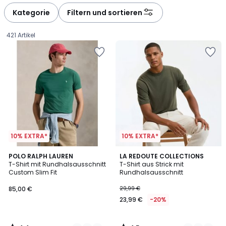
Kategorie
Filtern und sortieren
421 Artikel
10% EXTRA*
10% EXTRA*
4,4
4,5
7
POLO RALPH LAUREN
3
LA REDOUTE COLLECTIONS
/ 5
/ 5
T-Shirt mit Rundhalsausschnitt
T-Shirt aus Strick mit
Farben
Farben
Custom Slim Fit
Rundhalsausschnitt
85,00
85,00 €
29,99 €
€.
23,99 €
-20%