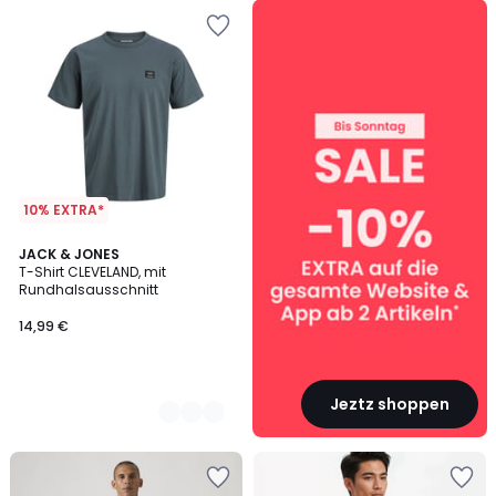
SALE
:
10%
EXTRA
ab
2
Artikeln*
10% EXTRA*
3
JACK & JONES
T-Shirt CLEVELAND, mit
Farben
Rundhalsausschnitt
14,99 €
Jeztz shoppen