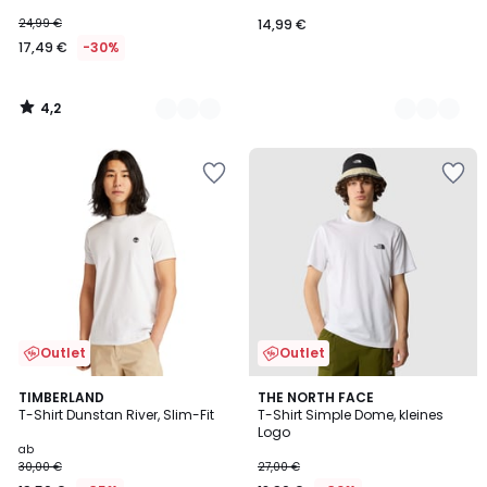
24,99 €
14,99 €
17,49 €
-30%
4,2
/
5
Outlet
Outlet
4,9
5
3
TIMBERLAND
THE NORTH FACE
/ 5
/
T-Shirt Dunstan River, Slim-Fit
T-Shirt Simple Dome, kleines
Farben
5
Logo
ab
30,00 €
27,00 €