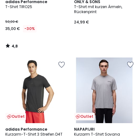
4,8
adidas Performance
ONLY & SONS
/ 5
T-Shirt TIRO25
T-Shirt mit kurzen Ärmeln,
Rückenprint
50,00 €
24,99 €
35,00 €
-30%
4,8
/
5
Outlet
Outlet
4,7
adidas Performance
NAPAPIJRI
/ 5
Kurzarm-T-Shirt 3 Streifen D4T
Kurzarm T-Shirt Sovana