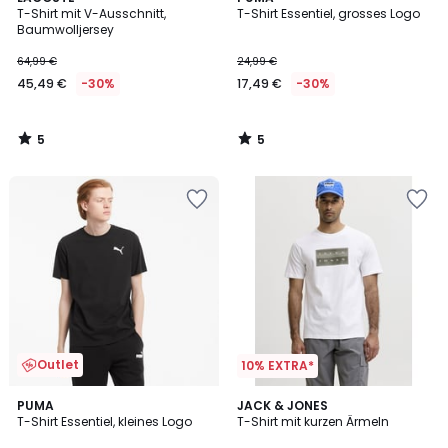
/
/
T-Shirt mit V-Ausschnitt,
T-Shirt Essentiel, grosses Logo
5
5
Baumwolljersey
64,99 €
24,99 €
45,49 €
-30%
17,49 €
-30%
5
5
/
/
5
5
Outlet
10% EXTRA*
4,2
2
PUMA
2
JACK & JONES
/ 5
T-Shirt Essentiel, kleines Logo
T-Shirt mit kurzen Ärmeln
Farben
Farben