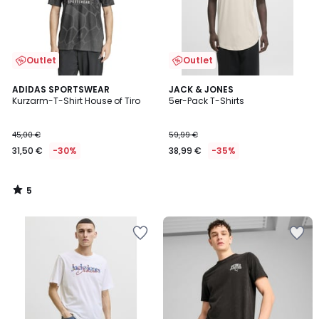
Outlet
Outlet
5
ADIDAS SPORTSWEAR
JACK & JONES
/
Kurzarm-T-Shirt House of Tiro
5er-Pack T-Shirts
5
45,00 €
59,99 €
31,50 €
-30%
38,99 €
-35%
5
/
5