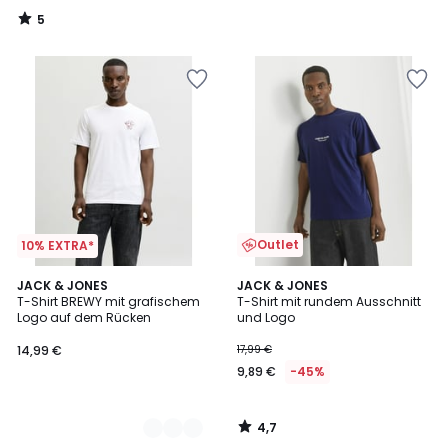
5
/
5
Outlet
10% EXTRA*
4,7
4
JACK & JONES
JACK & JONES
/ 5
T-Shirt BREWY mit grafischem
T-Shirt mit rundem Ausschnitt
Farben
Logo auf dem Rücken
und Logo
14,99 €
17,99 €
9,89 €
-45%
4,7
/