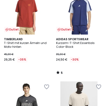
Outlet
Outlet
5
TIMBERLAND
ADIDAS SPORTSWEAR
/
T-Shirt mit kurzen Ärmeln und
Kurzarm-T-Shirt Essentials
5
Motiv hinten
Color-Block
45,00 €
35,00 €
29,25 €
-35%
24,50 €
-30%
5
/
5