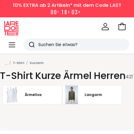
10% EXTRA
ab 2 Artikeln* mit dem Code LAST
0
0
1
8
0
3
T
S
M
Zum
Ware
La
Redoute
Menü
Suchen
Zuletzt
...
angesehen
T-Shirt
Kurzarm
T-Shirt Kurze Ärmel Herren
Artikel
421
Ärmellos
Langarm