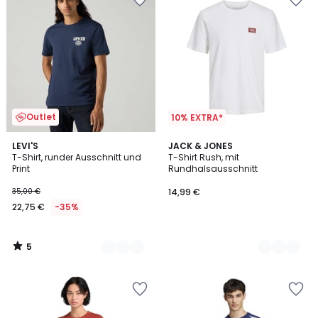
Outlet
10% EXTRA*
5
2
LEVI'S
3
JACK & JONES
/
T-Shirt, runder Ausschnitt und
T-Shirt Rush, mit
Farben
Farben
5
Print
Rundhalsausschnitt
35,00 €
14,99 €
22,75 €
-35%
5
/
5