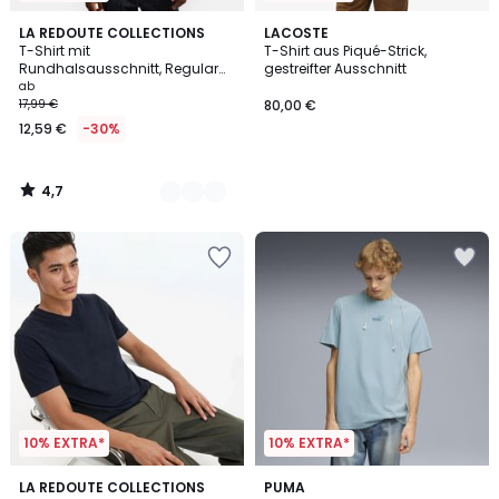
4,7
3
LA REDOUTE COLLECTIONS
LACOSTE
/ 5
T-Shirt mit
T-Shirt aus Piqué-Strick,
Farben
Rundhalsausschnitt, Regular
gestreifter Ausschnitt
Fit, aus Slub-Baumwolle
ab
17,99 €
80,00 €
12,59 €
-30%
4,7
/
5
10% EXTRA*
10% EXTRA*
4,4
5
5
LA REDOUTE COLLECTIONS
3
PUMA