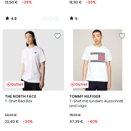
19,50 €
-35%
18,90 €
-30%
4,9
5
/
/
5
5
Outlet
Outlet
5
THE NORTH FACE
TOMMY HILFIGER
/
T-Shirt Red Box
T-Shirt mit rundem Ausschnitt
5
und Logo
32,00 €
78,99 €
22,40 €
-30%
47,39 €
-40%