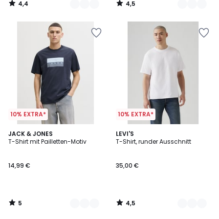
4,4
4,5
/
/
5
5
10% EXTRA*
10% EXTRA*
5
4,5
2
JACK & JONES
3
LEVI'S
/
/ 5
T-Shirt mit Pailletten-Motiv
T-Shirt, runder Ausschnitt
Farben
Farben
5
14,99 €
35,00 €
5
4,5
/
/
5
5