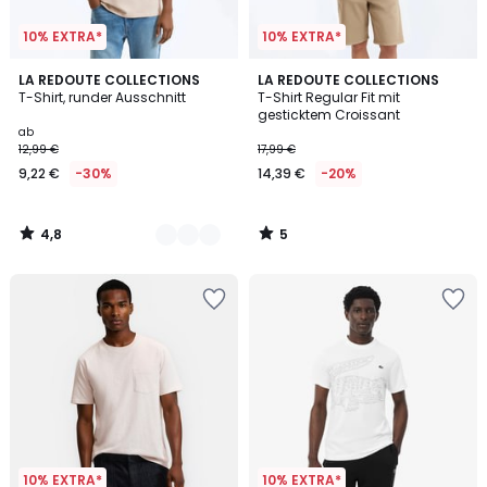
10% EXTRA*
10% EXTRA*
4,8
5
10
LA REDOUTE COLLECTIONS
LA REDOUTE COLLECTIONS
/ 5
/
T-Shirt, runder Ausschnitt
T-Shirt Regular Fit mit
Farben
5
gesticktem Croissant
ab
12,99 €
17,99 €
9,22 €
-30%
14,39 €
-20%
4,8
5
/
/
5
5
10% EXTRA*
10% EXTRA*