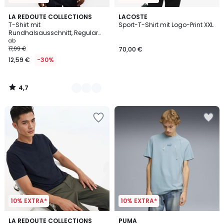
4,7
3
LA REDOUTE COLLECTIONS
LACOSTE
/ 5
T-Shirt mit
Sport-T-Shirt mit Logo-Print XXL
Farben
Rundhalsausschnitt, Regular
Fit, aus Slub-Baumwolle
ab
17,99 €
70,00 €
12,59 €
-30%
4,7
/
5
10% EXTRA*
10% EXTRA*
4,4
5
5
LA REDOUTE COLLECTIONS
3
PUMA