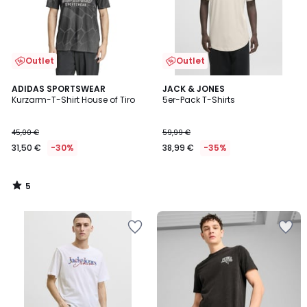
Outlet
Outlet
5
ADIDAS SPORTSWEAR
JACK & JONES
/
Kurzarm-T-Shirt House of Tiro
5er-Pack T-Shirts
5
45,00 €
59,99 €
31,50 €
-30%
38,99 €
-35%
5
/
5