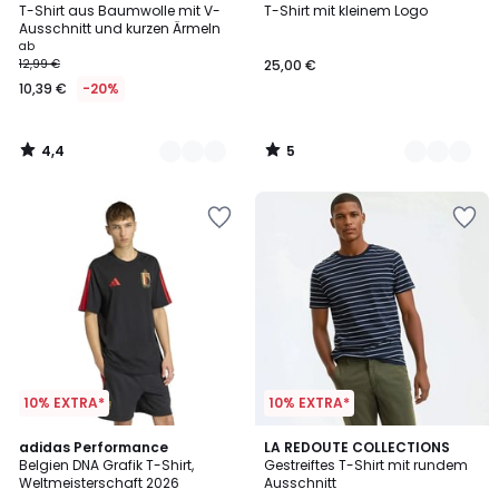
/ 5
/
T-Shirt aus Baumwolle mit V-
T-Shirt mit kleinem Logo
Farben
Farben
5
Ausschnitt und kurzen Ärmeln
ab
12,99 €
25,00 €
10,39 €
-20%
4,4
5
/
/
5
5
10% EXTRA*
10% EXTRA*
4,9
adidas Performance
2
LA REDOUTE COLLECTIONS
/ 5
Belgien DNA Grafik T-Shirt,
Gestreiftes T-Shirt mit rundem
Farben
Weltmeisterschaft 2026
Ausschnitt