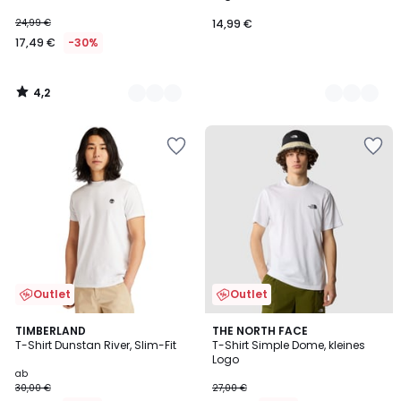
24,99 €
14,99 €
17,49 €
-30%
4,2
/
5
Outlet
Outlet
4,9
5
3
TIMBERLAND
THE NORTH FACE
/ 5
/
T-Shirt Dunstan River, Slim-Fit
T-Shirt Simple Dome, kleines
Farben
5
Logo
ab
30,00 €
27,00 €