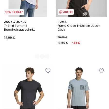
Outlet
10% EXTRA*
3
JACK & JONES
PUMA
T-Shirt Tom mit
Puma Class T-Shirt in Used-
Farben
Rundhalsausschnitt
Optik
14,99 €
30,00 €
19,50 €
-35%