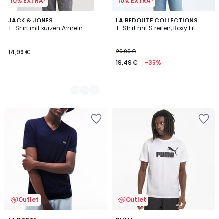
10% EXTRA*
10% EXTRA*
2
JACK & JONES
LA REDOUTE COLLECTIONS
T-Shirt mit kurzen Ärmeln
T-Shirt mit Streifen, Boxy Fit
Farben
14,99 €
29,99 €
19,49 €
-35%
Outlet
Outlet