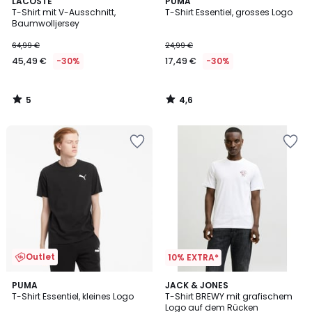
5
4,6
LACOSTE
PUMA
/
/ 5
T-Shirt mit V-Ausschnitt,
T-Shirt Essentiel, grosses Logo
5
Baumwolljersey
64,99 €
24,99 €
45,49 €
-30%
17,49 €
-30%
5
4,6
/
/
5
5
Outlet
10% EXTRA*
4,2
2
PUMA
4
JACK & JONES
/ 5
T-Shirt Essentiel, kleines Logo
T-Shirt BREWY mit grafischem
Farben
Farben
Logo auf dem Rücken