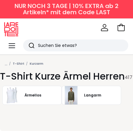
NUR NOCH 3 TAGE | 10% EXTRA ab 2
Artikeln* mit dem Code LAST
Zum
Ware
La
Redoute
Menü
Suchen
Zuletzt
...
angesehen
T-Shirt
Kurzarm
T-Shirt Kurze Ärmel Herren
Artikel
417
Ärmellos
Langarm