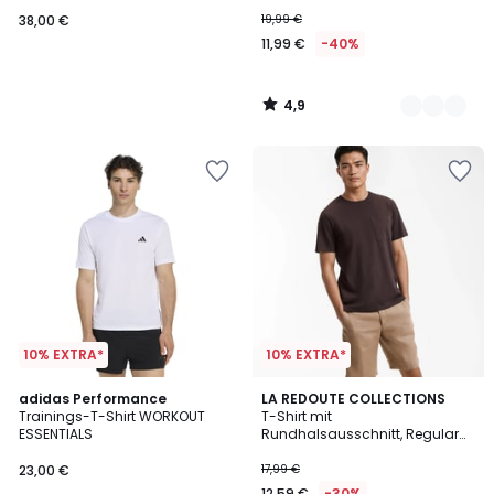
38,00 €
19,99 €
11,99 €
-40%
4,9
/
5
10% EXTRA*
10% EXTRA*
4,6
4,5
3
adidas Performance
2
LA REDOUTE COLLECTIONS
/ 5
/ 5
Trainings-T-Shirt WORKOUT
T-Shirt mit
Farben
Farben
ESSENTIALS
Rundhalsausschnitt, Regular
Fit, aus Slub-Baumwolle
23,00 €
17,99 €
12,59 €
-30%