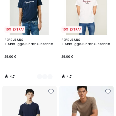
10% EXTRA*
10% EXTRA*
4,7
4,7
2
PEPE JEANS
PEPE JEANS
/ 5
/ 5
T-Shirt Eggo, runder Ausschnitt
T-Shirt Eggo, runder Ausschnitt
Farben
29,00 €
29,00 €
4,7
4,7
/
/
5
5