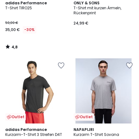
4,8
adidas Performance
ONLY & SONS
/ 5
T-Shirt TIRO25
T-Shirt mit kurzen Ärmeln,
Rückenprint
50,00 €
24,99 €
35,00 €
-30%
4,8
/
5
Outlet
Outlet
4,7
adidas Performance
NAPAPIJRI
/ 5
Kurzarm-T-Shirt 3 Streifen D4T
Kurzarm T-Shirt Sovana