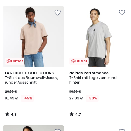
5
Outlet
Outlet
4,8
4,7
LA REDOUTE COLLECTIONS
adidas Performance
/ 5
/ 5
T-Shirt aus Baumwoll-Jersey,
T-Shirt mit Logo vorne und
runder Ausschnitt
hinten
29,99 €
39,99 €
16,49 €
-45%
27,99 €
-30%
4,8
4,7
/
/
5
5