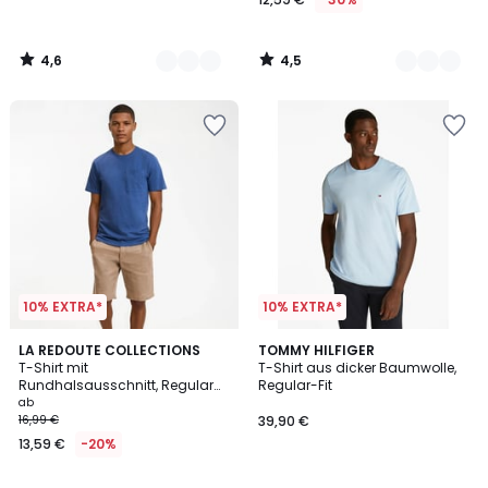
4,6
4,5
/
/
5
5
10% EXTRA*
10% EXTRA*
4,5
3,3
2
LA REDOUTE COLLECTIONS
7
TOMMY HILFIGER
/ 5
/ 5
T-Shirt mit
T-Shirt aus dicker Baumwolle,
Farben
Farben
Rundhalsausschnitt, Regular
Regular-Fit
Fit, aus Slub-Baumwolle
ab
16,99 €
39,90 €
13,59 €
-20%