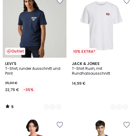
Outlet
10% EXTRA*
5
2
LEVI'S
3
JACK & JONES
/
T-Shirt, runder Ausschnitt und
T-Shirt Rush, mit
Farben
Farben
5
Print
Rundhalsausschnitt
35,00 €
14,99 €
22,75 €
-35%
5
/
5