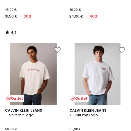
45,00 €
40,00 €
31,50 €
-30%
24,00 €
-40%
4,7
/
5
Outlet
Outlet
CALVIN KLEIN JEANS
2
CALVIN KLEIN JEANS
T-Shirt mit Logo
T-Shirt mit Logo
Farben
59,90 €
59,90 €