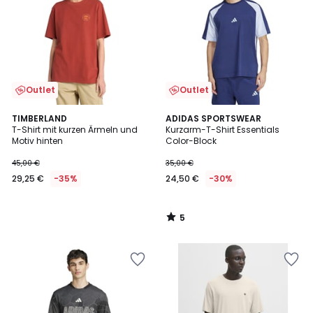
Outlet
Outlet
5
TIMBERLAND
ADIDAS SPORTSWEAR
/
T-Shirt mit kurzen Ärmeln und
Kurzarm-T-Shirt Essentials
5
Motiv hinten
Color-Block
45,00 €
35,00 €
29,25 €
-35%
24,50 €
-30%
5
/
5