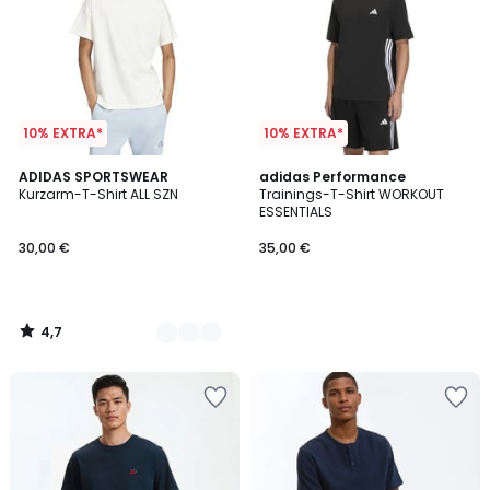
10% EXTRA*
10% EXTRA*
4,7
5
ADIDAS SPORTSWEAR
adidas Performance
/ 5
Kurzarm-T-Shirt ALL SZN
Trainings-T-Shirt WORKOUT
Farben
ESSENTIALS
30,00 €
35,00 €
4,7
/
5