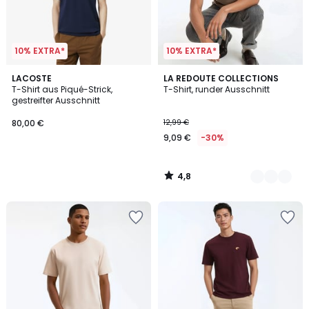
10% EXTRA*
10% EXTRA*
4,8
LACOSTE
3
LA REDOUTE COLLECTIONS
/ 5
T-Shirt aus Piqué-Strick,
T-Shirt, runder Ausschnitt
Farben
gestreifter Ausschnitt
80,00 €
12,99 €
9,09 €
-30%
4,8
/
5