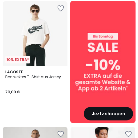
SALE
:
10%
EXTRA
ab
2
Artikeln*
10% EXTRA*
LACOSTE
Bedrucktes T-Shirt aus Jersey
70,00 €
Jeztz shoppen