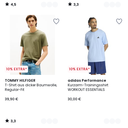
4,5
3,3
/
/
5
5
10% EXTRA*
10% EXTRA*
3,3
4
TOMMY HILFIGER
2
adidas Performance
/ 5
T-Shirt aus dicker Baumwolle,
Kurzarm-Trainingsshirt
Farben
Farben
Regular-Fit
WORKOUT ESSENTIALS
39,90 €
30,00 €
3,3
/
5