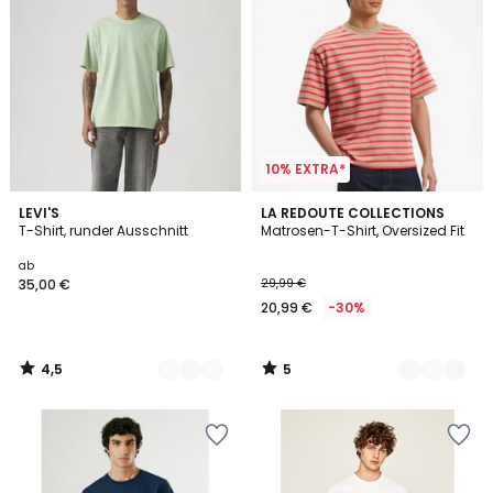
10% EXTRA*
4,5
5
5
LEVI'S
2
LA REDOUTE COLLECTIONS
/ 5
/
T-Shirt, runder Ausschnitt
Matrosen-T-Shirt, Oversized Fit
Farben
Farben
5
ab
35,00 €
29,99 €
20,99 €
-30%
4,5
5
/
/
5
5