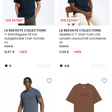
10% EXTRA*
10% EXTRA*
5
4,8
2
LA REDOUTE COLLECTIONS
2
LA REDOUTE COLLECTIONS
/
/ 5
T-Shirt Regular Fit mit
Oberteil in T-Shirt-Form mit
Farben
Farben
5
aufgestickter Chili-Schote
rundem Ausschnitt und kleiner
Knopfleiste
ab
ab
17,99 €
19,99 €
13,67 €
-24%
11,99 €
-40%
5
4,8
/
/
5
5