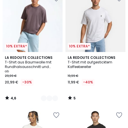
10% EXTRA*
10% EXTRA*
4,6
5
2
LA REDOUTE COLLECTIONS
LA REDOUTE COLLECTIONS
/ 5
/
T-Shirt aus Baumwolle mit
T-Shirt mit aufgesticktem
Farben
5
Rundhalsausschnitt und
Kaffeebereiter
kurzen Ärmeln, stonewashed,
ab
verwaschener Effekt
29,99 €
19,99 €
20,99 €
-30%
11,99 €
-40%
4,6
5
/
/
5
5