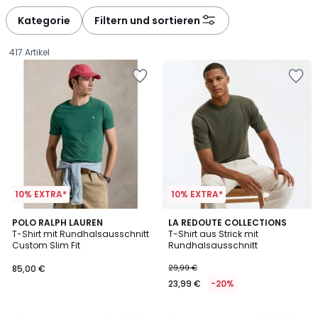
Kategorie
Filtern und sortieren
417 Artikel
10% EXTRA*
10% EXTRA*
4,4
4,5
7
POLO RALPH LAUREN
3
LA REDOUTE COLLECTIONS
/ 5
/ 5
T-Shirt mit Rundhalsausschnitt
T-Shirt aus Strick mit
Farben
Farben
Custom Slim Fit
Rundhalsausschnitt
85,00
85,00 €
29,99 €
€.
23,99 €
-20%