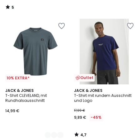
5
/
5
Outlet
10% EXTRA*
4,7
3
JACK & JONES
JACK & JONES
/ 5
T-Shirt CLEVELAND, mit
T-Shirt mit rundem Ausschnitt
Farben
Rundhalsausschnitt
und Logo
14,99 €
17,99 €
9,89 €
-45%
4,7
/