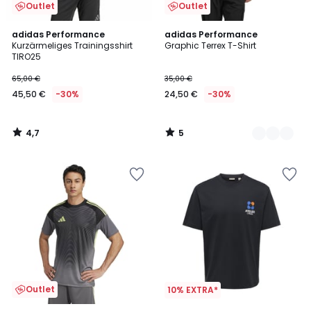
Outlet
Outlet
4,7
5
adidas Performance
2
adidas Performance
/ 5
/
Kurzärmeliges Trainingsshirt
Graphic Terrex T-Shirt
Farben
5
TIRO25
65,00 €
35,00 €
45,50 €
-30%
24,50 €
-30%
4,7
5
/
/
5
5
Outlet
10% EXTRA*