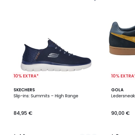
10% EXTRA*
10% EXTRA
2
4,6
2
5
SKECHERS
GOLA
Farben
/ 5
Farben
/
Slip-ins: Summits – High Range
Ledersneake
5
84,95 €
90,00 €