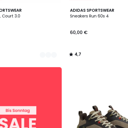
4,7
PORTSWEAR
ADIDAS SPORTSWEAR
/ 5
 Court 3.0
Sneakers Run 60s 4
60,00 €
4,7
/
5