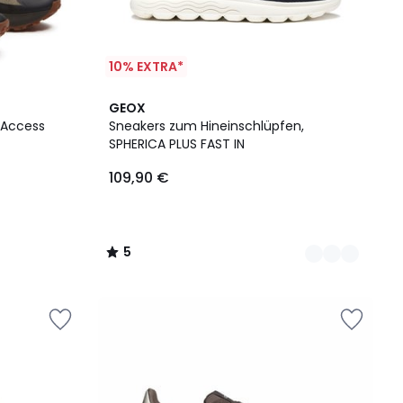
10% EXTRA*
2
5
GEOX
Farben
/
 Access
Sneakers zum Hineinschlüpfen,
5
SPHERICA PLUS FAST IN
109,90 €
5
/
5