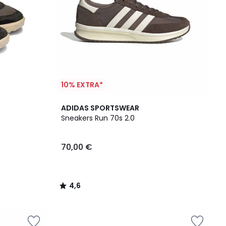
10% EXTRA*
4,6
ADIDAS SPORTSWEAR
/ 5
Sneakers Run 70s 2.0
70,00 €
4,6
/
5