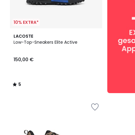
10% EXTRA*
5
LACOSTE
/
Low-Top-Sneakers Elite Active
5
150,00 €
5
/
5