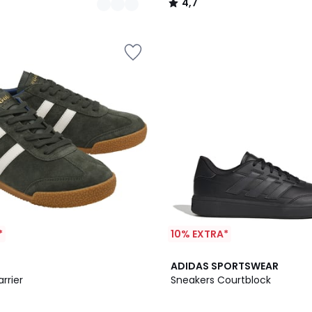
4,7
/
5
*
10% EXTRA*
4,7
ADIDAS SPORTSWEAR
/ 5
rrier
Sneakers Courtblock