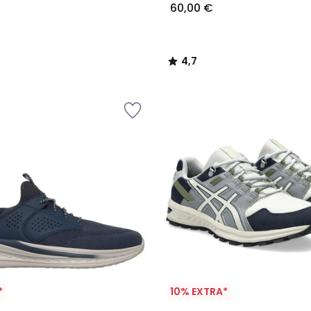
60,00 €
4,7
/
5
*
10% EXTRA*