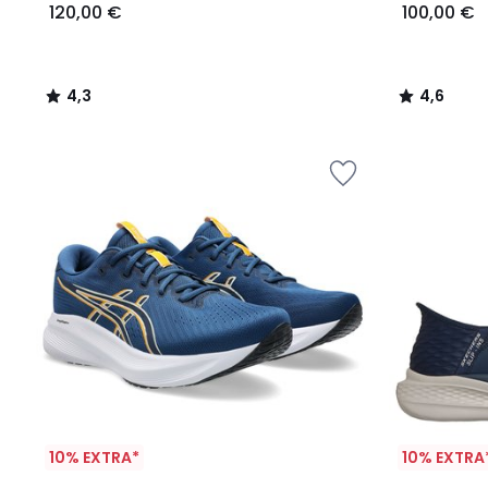
120,00 €
100,00 €
4,3
4,6
/
/
5
5
10% EXTRA*
10% EXTRA