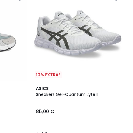
10% EXTRA*
4,8
ASICS
/ 5
Sneakers Gel-Quantum Lyte II
85,00 €