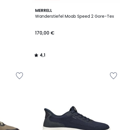
4,1
MERRELL
/ 5
Wanderstiefel Moab Speed 2 Gore-Tex
170,00 €
4,1
/
5