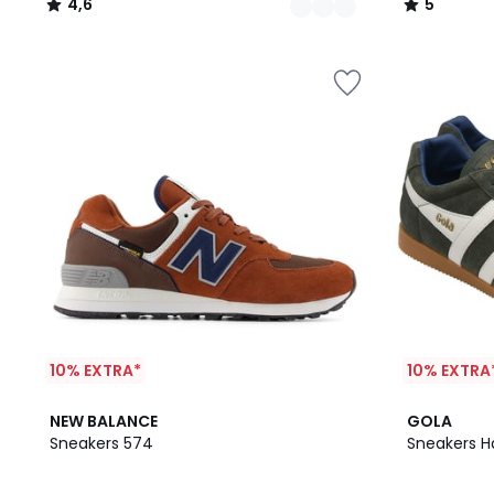
4,6
5
/
/
5
5
10% EXTRA*
10% EXTRA
4,3
4,6
NEW BALANCE
GOLA
/ 5
/ 5
Sneakers 574
Sneakers Ha