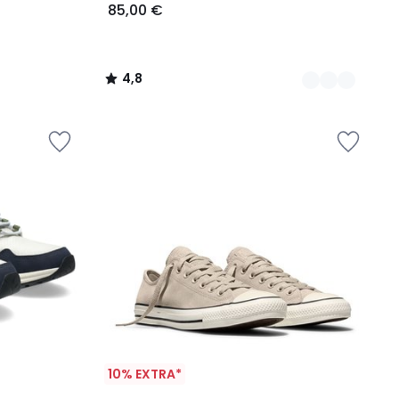
85,00 €
4,8
/
5
10% EXTRA*