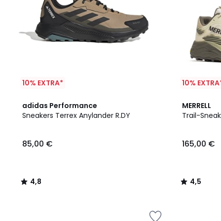
10% EXTRA*
10% EXTRA
4,8
4,5
adidas Performance
MERRELL
/ 5
/ 5
Sneakers Terrex Anylander R.DY
Trail-Sneak
85,00 €
165,00 €
4,8
4,5
/
/
5
5