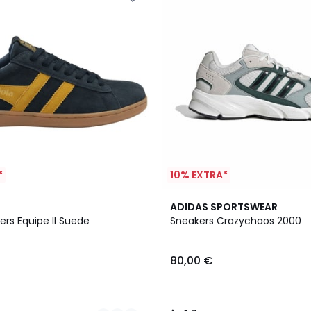
*
10% EXTRA*
4,7
ADIDAS SPORTSWEAR
/ 5
rs Equipe II Suede
Sneakers Crazychaos 2000
80,00 €