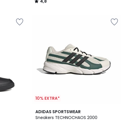
4,8
/
5
10% EXTRA*
2
4,8
ADIDAS SPORTSWEAR
Farben
/ 5
Sneakers TECHNOCHAOS 2000