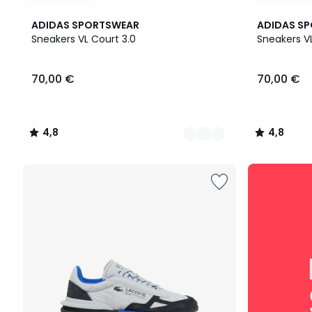
2
4,8
2
4,8
ADIDAS SPORTSWEAR
ADIDAS S
Farben
/ 5
Farben
/ 5
Sneakers VL Court 3.0
Sneakers VL
70,00
70,00 €
70,00 €
€.
4,8
4,8
/
/
5
5
SALE
:
10%
EXTRA
ab
2
Artikeln*