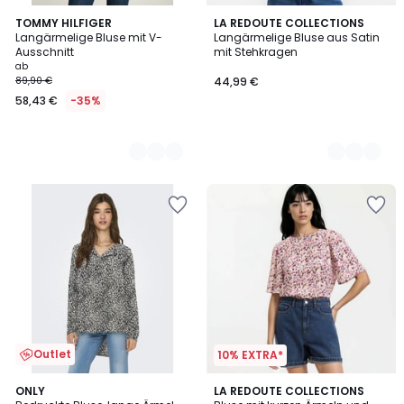
2
TOMMY HILFIGER
2
LA REDOUTE COLLECTIONS
Langärmelige Bluse mit V-
Langärmelige Bluse aus Satin
Farben
Farben
Ausschnitt
mit Stehkragen
ab
89,90 €
44,99 €
58,43 €
-35%
Outlet
10% EXTRA*
3
ONLY
LA REDOUTE COLLECTIONS