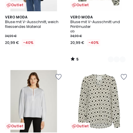
Outlet
Outlet
5
VERO MODA
2
VERO MODA
/
Bluse mit V-Ausschnitt, weich
Bluse mit V-Ausschnitt und
Farben
5
fliessendes Material
Printmuster
ab
34,99 €
34,99 €
20,99 €
-40%
20,99 €
-40%
5
/
5
Outlet
Outlet