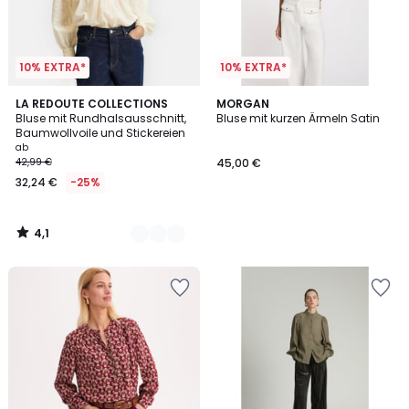
10% EXTRA*
10% EXTRA*
4,1
2
LA REDOUTE COLLECTIONS
MORGAN
/ 5
Bluse mit Rundhalsausschnitt,
Bluse mit kurzen Ärmeln Satin
Farben
Baumwollvoile und Stickereien
ab
42,99 €
45,00 €
32,24 €
-25%
4,1
/
5