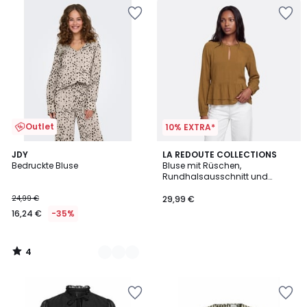
Outlet
10% EXTRA*
4
2
JDY
LA REDOUTE COLLECTIONS
/
Bedruckte Bluse
Bluse mit Rüschen,
Farben
5
Rundhalsausschnitt und
langen Ärmeln
24,99 €
29,99 €
16,24 €
-35%
4
/
5