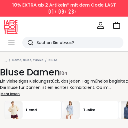
10% EXTRA
ab 2 Artikeln* mit dem Code LAST
0
1
0
9
2
8
T
S
M
Zum
Ware
La
Redoute
Menü
Suchen
Zuletzt
...
angesehen
Hemd, Bluse, Tunika
Bluse
Bluse Damen
Artikel
184
Ein vielseitiges Kleidungsstück, das jeden Tag mühelos begleitet:
Die Bluse für Damen ist ein echtes Kombitalent. Ob im
Homeoffice, beim Frühstück mit Freundinnen oder für den
Mehr lesen
Wochenendtrip mit der richtigen Bluse sind Sie im Nu perfekt
gestylt, ohne lange überlegen zu müssen. Von der klassischen
Hemd
Tunika
Hemdbluse mit Kragen bis zur fließenden Tunika: Unsere
Auswahl bietet für jede Figur und jeden Stil das passende
Modell. Der Vorteil? Sie können im Handumdrehen zwischen