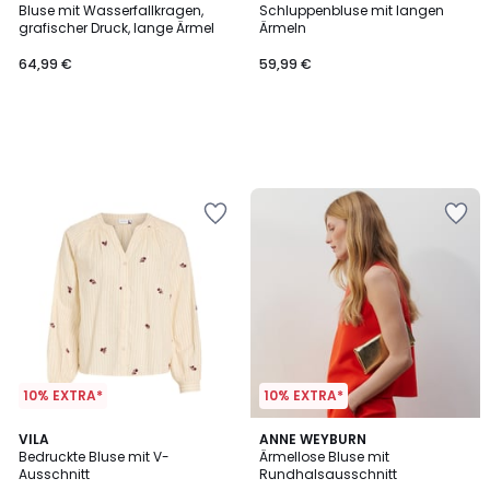
Bluse mit Wasserfallkragen,
Schluppenbluse mit langen
grafischer Druck, lange Ärmel
Ärmeln
64,99 €
59,99 €
10% EXTRA*
10% EXTRA*
3
VILA
ANNE WEYBURN
/
Bedruckte Bluse mit V-
Ärmellose Bluse mit
5
Ausschnitt
Rundhalsausschnitt