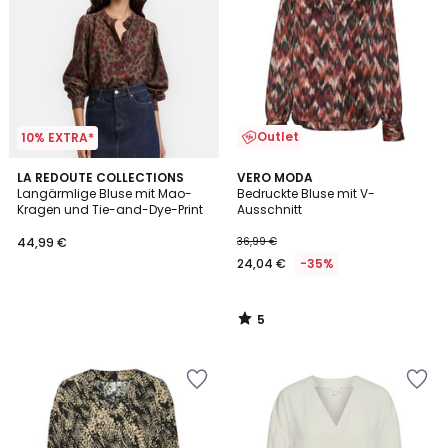
Outlet
10% EXTRA*
5
LA REDOUTE COLLECTIONS
VERO MODA
/
Langärmlige Bluse mit Mao-
Bedruckte Bluse mit V-
5
Kragen und Tie-and-Dye-Print
Ausschnitt
44,99 €
36,99 €
24,04 €
-35%
5
/
5