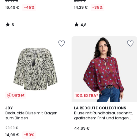
29,99 €
21,99 €
16,49 €
-45%
14,29 €
-35%
5
4,8
/
/
5
5
Outlet
10% EXTRA*
4,6
JDY
LA REDOUTE COLLECTIONS
/ 5
Bedruckte Bluse mit Kragen
Bluse mit Rundhalsausschnitt,
zum Binden
grafischem Print und langen
Ärmeln
29,99 €
44,99 €
14,99 €
-50%