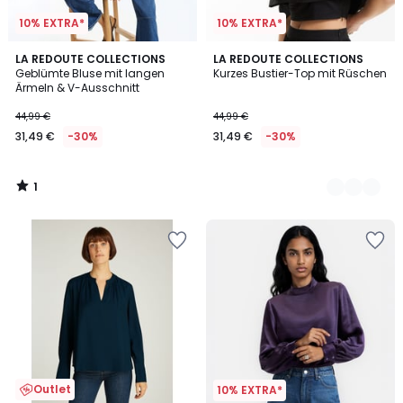
10% EXTRA*
10% EXTRA*
1
LA REDOUTE COLLECTIONS
2
LA REDOUTE COLLECTIONS
/
Geblümte Bluse mit langen
Kurzes Bustier-Top mit Rüschen
Farben
5
Ärmeln & V-Ausschnitt
44,99 €
44,99 €
31,49 €
-30%
31,49 €
-30%
1
/
5
Outlet
10% EXTRA*