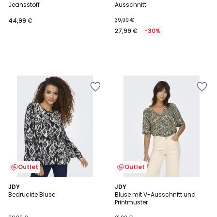
Jeansstoff
Ausschnitt
44,99 €
39,99 €
27,99 €
-30%
Outlet
Outlet
5
4,8
JDY
JDY
/
/ 5
Bedruckte Bluse
Bluse mit V-Ausschnitt und
5
Printmuster