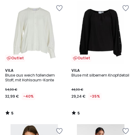
Outlet
Outlet
5
5
VILA
VILA
/
/
Bluse aus weich fallendem
Bluse mit silbernem Knopfdetail
5
5
Stoff, mit Hohlsaum-Kante
54,99 €
44,99 €
32,99 €
-40%
29,24 €
-35%
5
5
/
/
5
5