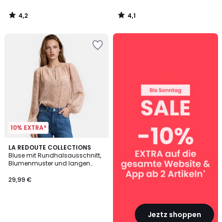
4,2
4,1
/
/
5
5
SALE
:
10%
EXTRA
ab
2
Artikeln*
10% EXTRA*
LA REDOUTE COLLECTIONS
Bluse mit Rundhalsausschnitt,
Blumenmuster und langen
Ärmeln
29,99 €
Jeztz shoppen