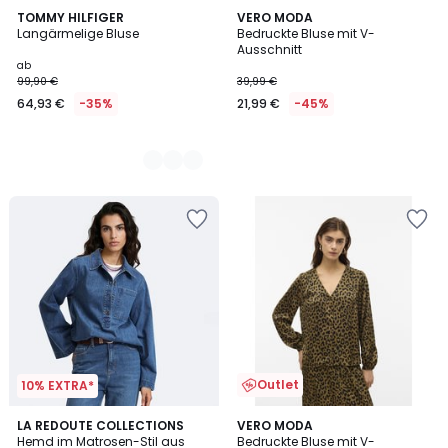
2
TOMMY HILFIGER
VERO MODA
Langärmelige Bluse
Bedruckte Bluse mit V-
Farben
Ausschnitt
ab
99,90 €
39,99 €
64,93 €
-35%
21,99 €
-45%
Outlet
10% EXTRA*
LA REDOUTE COLLECTIONS
VERO MODA
Hemd im Matrosen-Stil aus
Bedruckte Bluse mit V-