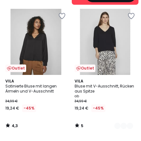
Outlet
Outlet
4,3
5
VILA
2
VILA
/ 5
/
Satinierte Bluse mit langen
Bluse mit V-Ausschnitt, Rücken
Farben
5
Ärmeln und V-Ausschnitt
aus Spitze
ab
34,99 €
34,99 €
19,24 €
-45%
19,24 €
-45%
4,3
5
/
/
5
5