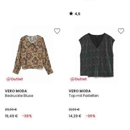
4,5
/
5
Outlet
Outlet
4
VERO MODA
VERO MODA
/
Bedruckte Bluse
Top mit Pailletten
5
29,99 €
21,99 €
19,49 €
-35%
14,29 €
-35%