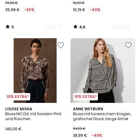
39,99 €
16,99 €
25,99 €
-35%
10,19 €
-40%
3
4,6
/
/
5
5
10% EXTRA*
10% EXTRA*
4,5
LOUISE MISHA
ANNE WEYBURN
/ 5
Bluse NICOLE mit floralem Print
Bluse mit tunesischem Kragen,
und Rüschen
grafischer Druck, lange Ärmel
140,00 €
64,99 €
38,99 €
-40%