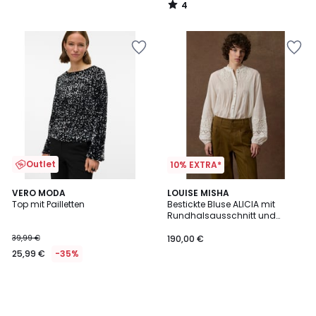
4
/
5
Outlet
10% EXTRA*
VERO MODA
LOUISE MISHA
Top mit Pailletten
Bestickte Bluse ALICIA mit
Rundhalsausschnitt und
langen Ärmeln
39,99 €
190,00 €
25,99 €
-35%