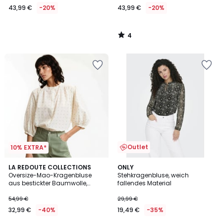
43,99 €
-20%
43,99 €
-20%
Statt
54,99
€
4
20%
/
5
Rabatt
angewendet.
Outlet
10% EXTRA*
4,2
4,1
LA REDOUTE COLLECTIONS
ONLY
/ 5
/ 5
Oversize-Mao-Kragenbluse
Stehkragenbluse, weich
aus bestickter Baumwolle,
fallendes Material
Signature BERTHE
54,99 €
29,99 €
32,99 €
-40%
19,49 €
-35%