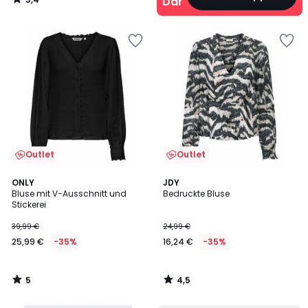
Damen
/
5
Outlet
Outlet
5
4,5
ONLY
JDY
/
/ 5
Bluse mit V-Ausschnitt und
Bedruckte Bluse
5
Stickerei
39,99 €
24,99 €
25,99 €
-35%
16,24 €
-35%
5
4,5
/
/
5
5