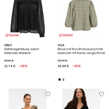
Outlet
Outlet
5
ONLY
VILA
/
Stehkragenbluse, weich
Bluse mit Rundhalsausschnitt,
5
fallendes Material
bedruckt mit Karos, lange Ärmel
34,99 €
39,99 €
22,74 €
-35%
25,99 €
-35%
5
/
5