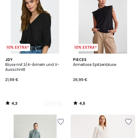
10% EXTRA*
10% EXTRA*
4,3
4,5
3
JDY
PIECES
/ 5
/ 5
Bluse mit 3/4-Ärmeln und V-
Ärmellose Spitzenbluse
Farben
Ausschnitt
21,99 €
26,99 €
4,3
4,5
/
/
5
5