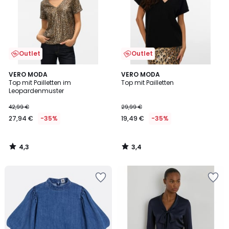
Outlet
Outlet
4,3
3,4
VERO MODA
VERO MODA
/ 5
/ 5
Top mit Pailletten im
Top mit Pailletten
Leopardenmuster
42,99 €
29,99 €
27,94 €
-35%
19,49 €
-35%
4,3
3,4
/
/
5
5