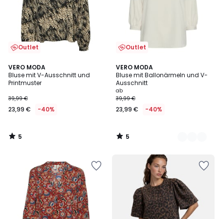
Outlet
Outlet
5
5
VERO MODA
2
VERO MODA
/
/
Bluse mit V-Ausschnitt und
Bluse mit Ballonärmeln und V-
Farben
5
5
Printmuster
Ausschnitt
ab
39,99 €
39,99 €
23,99 €
-40%
23,99 €
-40%
5
5
/
/
5
5