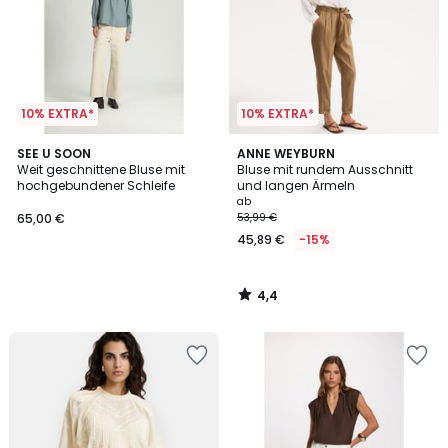
10% EXTRA*
10% EXTRA*
4,4
SEE U SOON
ANNE WEYBURN
/ 5
Weit geschnittene Bluse mit
Bluse mit rundem Ausschnitt
hochgebundener Schleife
und langen Ärmeln
ab
65,00 €
53,99 €
45,89 €
-15%
4,4
/
5