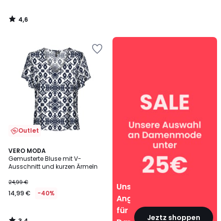
4,6
/
5
Unsere
Angebote
für
Damen
Outlet
3,4
VERO MODA
/ 5
Gemusterte Bluse mit V-
Ausschnitt und kurzen Ärmeln
24,99 €
Unsere
14,99 €
-40%
Angebote
für
Jeztz shoppen
3,4