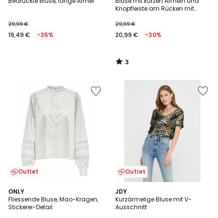
/
Bedruckte Bluse, lange Ärmel
Bluse mit kurzen Ärmeln und
5
Knopfleiste am Rücken mit
Blumenmuster
29,99 €
29,99 €
19,49 €
-35%
20,99 €
-30%
3
/
5
Outlet
Outlet
3
4,6
2
ONLY
3
JDY
/
/ 5
Fliessende Bluse, Mao-Kragen,
Kurzärmelige Bluse mit V-
Farben
Farben
5
Stickerei-Detail
Ausschnitt