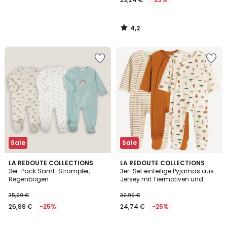
4,2
/
5
Sale
Sale
3,8
LA REDOUTE COLLECTIONS
LA REDOUTE COLLECTIONS
/ 5
3er-Pack Samt-Strampler,
3er-Set einteilige Pyjamas aus
Regenbogen
Jersey mit Tiermotiven und
Streifenmuster
35,99 €
32,99 €
26,99 €
-25%
24,74 €
-25%