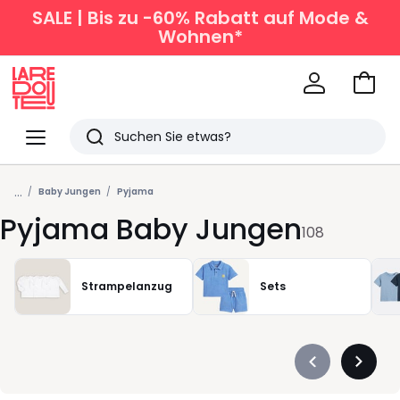
SALE | Bis zu -60% Rabatt auf Mode &
Wohnen*
Zum
Ware
La
Redoute
Menü
Suchen
Zuletzt
...
angesehen
Baby Jungen
Pyjama
Pyjama Baby Jungen
Artikel
108
Strampelanzug
Sets
Précédent
Suivan
-
-