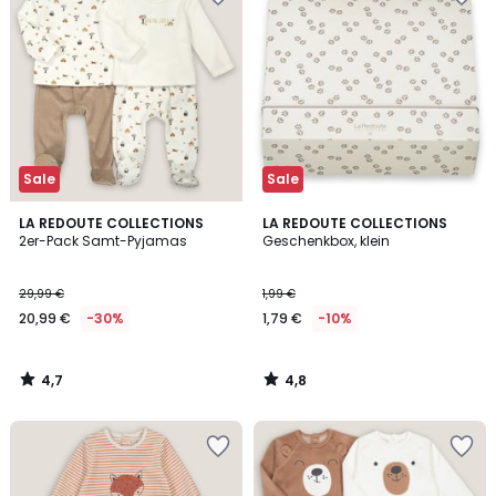
Sale
Sale
4,7
4,8
LA REDOUTE COLLECTIONS
LA REDOUTE COLLECTIONS
/ 5
/ 5
2er-Pack Samt-Pyjamas
Geschenkbox, klein
29,99 €
1,99 €
20,99 €
-30%
1,79 €
-10%
4,7
4,8
/
/
5
5