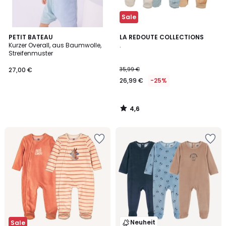
Sale
4,6
PETIT BATEAU
LA REDOUTE COLLECTIONS
/ 5
Kurzer Overall, aus Baumwolle,
.
Streifenmuster
27,00 €
35,99 €
26,99 €
-25%
4,6
/
5
Neuheit
Sale