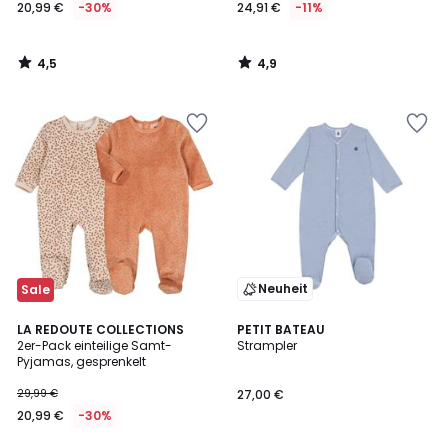
20,99 €
-30%
24,91 €
-11%
4,5
4,9
/
/
5
5
Neuheit
Sale
5
LA REDOUTE COLLECTIONS
PETIT BATEAU
/
2er-Pack einteilige Samt-
Strampler
5
Pyjamas, gesprenkelt
29,99 €
27,00 €
20,99 €
-30%