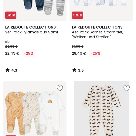
Sale
Sale
4,3
3,5
LA REDOUTE COLLECTIONS
LA REDOUTE COLLECTIONS
/ 5
/ 5
2er-Pack Pyjamas aus Samt
4er-Pack Samst-Strampler,
"Wolken und Streifen"
ab
29,99 €
37,99 €
22,49 €
-25%
28,49 €
-25%
4,3
3,5
/
/
5
5