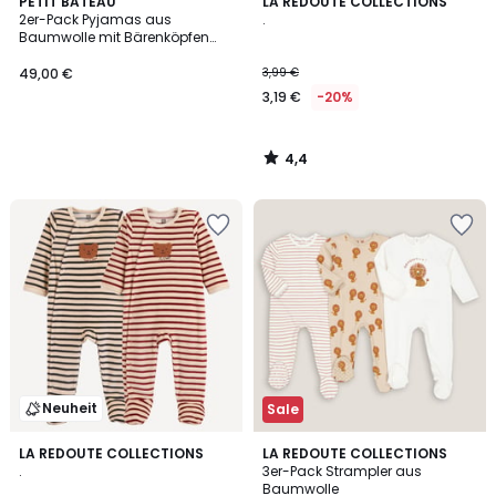
4,4
PETIT BATEAU
LA REDOUTE COLLECTIONS
/ 5
2er-Pack Pyjamas aus
.
Baumwolle mit Bärenköpfen
und Streifenmuster
49,00 €
3,99 €
3,19 €
-20%
4,4
/
5
Neuheit
Sale
4,7
LA REDOUTE COLLECTIONS
LA REDOUTE COLLECTIONS
/ 5
.
3er-Pack Strampler aus
Baumwolle