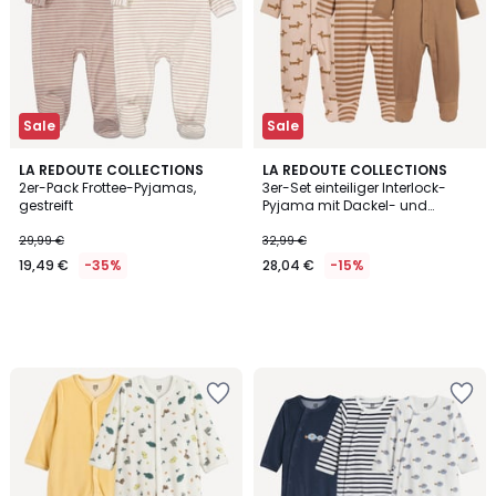
Sale
Sale
LA REDOUTE COLLECTIONS
LA REDOUTE COLLECTIONS
2er-Pack Frottee-Pyjamas,
3er-Set einteiliger Interlock-
gestreift
Pyjama mit Dackel- und
Streifenmuster
29,99 €
32,99 €
19,49 €
-35%
28,04 €
-15%