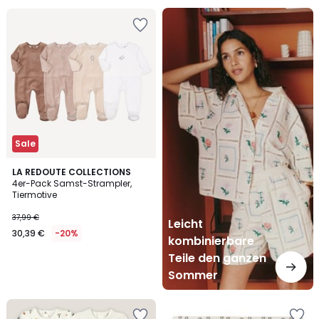
Leicht
kombinierbare
Teile
den
ganzen
Sommer
Sale
LA REDOUTE COLLECTIONS
4er-Pack Samst-Strampler,
Tiermotive
37,99 €
Leicht
30,39 €
-20%
kombinierbare
Teile den ganzen
Sommer