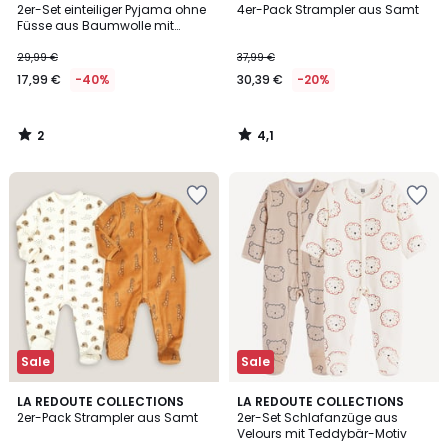
/
/ 5
2er-Set einteiliger Pyjama ohne
4er-Pack Strampler aus Samt
5
Füsse aus Baumwolle mit
Krabben- und
Schildkrötenmotiven
29,99 €
37,99 €
17,99 €
-40%
30,39 €
-20%
2
4,1
/
/
5
5
Sale
Sale
4,8
LA REDOUTE COLLECTIONS
LA REDOUTE COLLECTIONS
/ 5
2er-Pack Strampler aus Samt
2er-Set Schlafanzüge aus
Velours mit Teddybär-Motiv