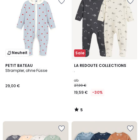
Neuheit
Sale
5
PETIT BATEAU
LA REDOUTE COLLECTIONS
/
Strampler, ohne Füsse
.
5
ab
29,00 €
27,99 €
19,59 €
-30%
5
/
5