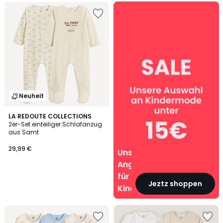
Unsere
Angebote
für
Kinder
Neuheit
LA REDOUTE COLLECTIONS
2er-Set einteiliger Schlafanzug
aus Samt
29,99 €
Unsere
Angebote
für
Jeztz shoppen
Kinder