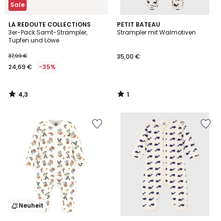
Sale
4,3
1
LA REDOUTE COLLECTIONS
PETIT BATEAU
/ 5
/
3er-Pack Samt-Strampler,
Strampler mit Walmotiven
5
Tupfen und Löwe
37,99 €
35,00 €
24,69 €
-35%
4,3
1
/
/
5
5
Neuheit