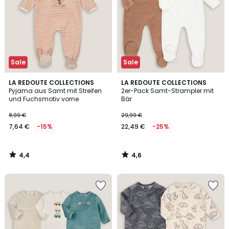
Sale
Sale
4,4
4,6
LA REDOUTE COLLECTIONS
LA REDOUTE COLLECTIONS
/ 5
/ 5
Pyjama aus Samt mit Streifen
2er-Pack Samt-Strampler mit
und Fuchsmotiv vorne
Bär
8,99 €
29,99 €
7,64 €
-15%
22,49 €
-25%
4,4
4,6
/
/
5
5