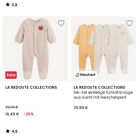
3,8
/
5
Neuheit
Sale
4,5
LA REDOUTE COLLECTIONS
LA REDOUTE COLLECTIONS
/ 5
.
3er-Set einteilige Schlafanzüge
aus Samt mit Herzchenprint
25,99 €
29,99 €
19,49 €
-25%
4,5
/
5