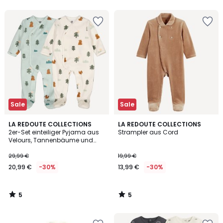
5
Sale
Sale
5
5
LA REDOUTE COLLECTIONS
LA REDOUTE COLLECTIONS
/
/
2er-Set einteiliger Pyjama aus
Strampler aus Cord
5
5
Velours, Tannenbäume und
Bären
29,99 €
19,99 €
20,99 €
-30%
13,99 €
-30%
5
5
/
/
5
5