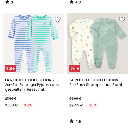
3
4,3
25%
/
/
5
5
Rabatt
angewendet.
Sale
Sale
4,6
LA REDOUTE COLLECTIONS
LA REDOUTE COLLECTIONS
/ 5
2er-Set: Einteiliger Pyjama aus
2er-Pack Strampler aus Samt
gestreiftem Jersey mit
Reliefmuster
27,99 €
29,99 €
19,59 €
-30%
22,49 €
-25%
4,6
/
5