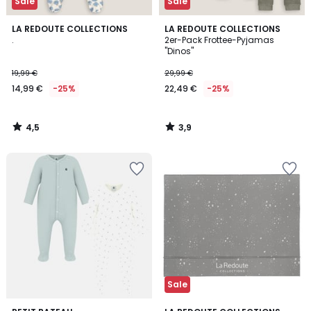
Sale
Sale
4,5
3,9
LA REDOUTE COLLECTIONS
LA REDOUTE COLLECTIONS
/ 5
/ 5
.
2er-Pack Frottee-Pyjamas
"Dinos"
19,99 €
29,99 €
14,99 €
-25%
22,49 €
-25%
4,5
3,9
/
/
5
5
Sale