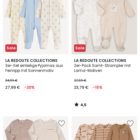
Sale
Sale
4,5
LA REDOUTE COLLECTIONS
LA REDOUTE COLLECTIONS
/ 5
3er-Set einteilige Pyjamas aus
2er-Pack Samt-Strampler mit
Feinripp mit Sonnenmotiv
Lama-Motiven
34,99 €
27,99 €
27,99 €
-20%
23,79 €
-15%
4,5
/
5