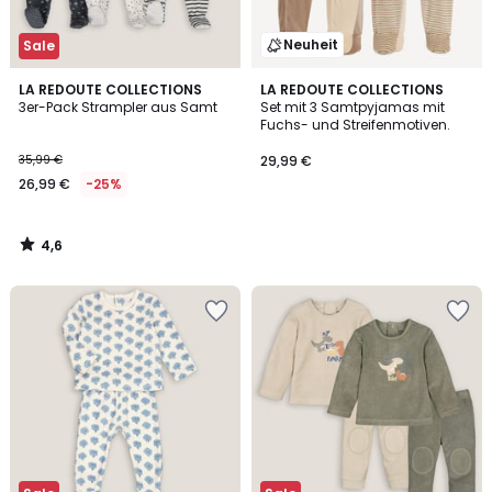
Neuheit
Sale
4,6
LA REDOUTE COLLECTIONS
LA REDOUTE COLLECTIONS
/ 5
3er-Pack Strampler aus Samt
Set mit 3 Samtpyjamas mit
Fuchs- und Streifenmotiven.
35,99 €
29,99 €
26,99 €
-25%
4,6
/
5