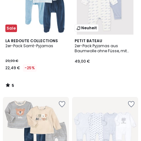
Neuheit
Sale
5
LA REDOUTE COLLECTIONS
PETIT BATEAU
/
2er-Pack Samt-Pyjamas
2er-Pack Pyjamas aus
5
Baumwolle ohne Füsse, mit
Wal- und Streifenmuster
29,99 €
49,00 €
22,49 €
-25%
5
/
5