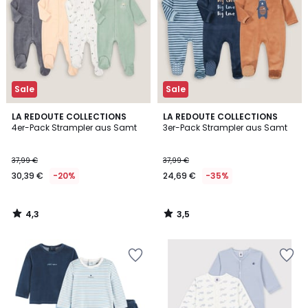
Sale
Sale
4,3
3,5
LA REDOUTE COLLECTIONS
LA REDOUTE COLLECTIONS
/ 5
/ 5
4er-Pack Strampler aus Samt
3er-Pack Strampler aus Samt
37,99 €
37,99 €
30,39 €
-20%
24,69 €
-35%
4,3
3,5
/
/
5
5