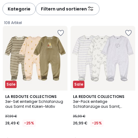
défiler
défiler
à
à
Kategorie
Filtern und sortieren
gauche
droite
108 Artikel
Sale
Sale
3
4,3
LA REDOUTE COLLECTIONS
LA REDOUTE COLLECTIONS
/
/ 5
3er-Set einteiliger Schlafanzug
3er-Pack einteilige
5
aus Samt mit Küken-Motiv
Schlafanzüge aus Samt,
28,49
Streifen und Koalas
37,99 €
35,99 €
€
28,49 €
-25%
26,99 €
-25%
Statt
37,99
€