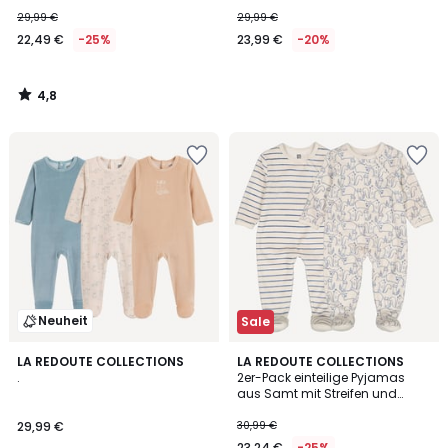
29,99 €
29,99 €
22,49 €
-25%
23,99 €
-20%
4,8
/
5
Neuheit
Sale
4,2
LA REDOUTE COLLECTIONS
LA REDOUTE COLLECTIONS
/ 5
.
2er-Pack einteilige Pyjamas
aus Samt mit Streifen und
Tiermotiven
29,99 €
30,99 €
23,24 €
-25%