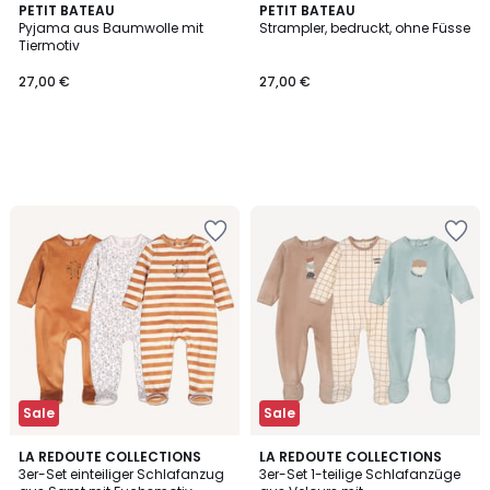
PETIT BATEAU
PETIT BATEAU
Pyjama aus Baumwolle mit
Strampler, bedruckt, ohne Füsse
Tiermotiv
27,00 €
27,00 €
Sale
Sale
3,7
2,5
LA REDOUTE COLLECTIONS
LA REDOUTE COLLECTIONS
/ 5
/ 5
3er-Set einteiliger Schlafanzug
3er-Set 1-teilige Schlafanzüge