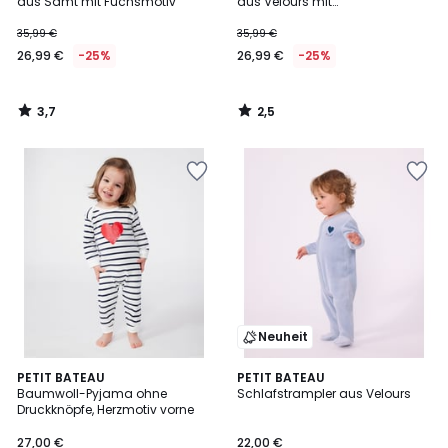
aus Samt mit Fuchsmotiv
aus Velours mit
Karos/Tiermuster
35,99 €
35,99 €
26,99 €
-25%
26,99 €
-25%
3,7
2,5
/
/
5
5
Neuheit
PETIT BATEAU
PETIT BATEAU
Baumwoll-Pyjama ohne
Schlafstrampler aus Velours
Druckknöpfe, Herzmotiv vorne
27,00 €
22,00 €