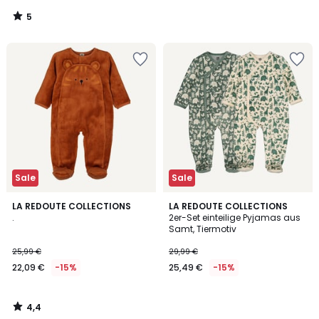
5
/
5
Sale
Sale
4,4
LA REDOUTE COLLECTIONS
LA REDOUTE COLLECTIONS
/ 5
.
2er-Set einteilige Pyjamas aus
Samt, Tiermotiv
25,99 €
29,99 €
22,09 €
-15%
25,49 €
-15%
4,4
/