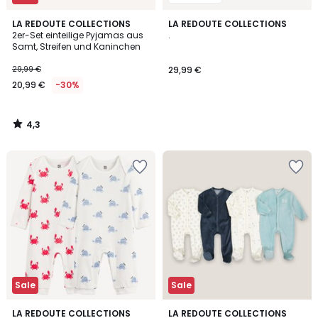
4,3
LA REDOUTE COLLECTIONS
LA REDOUTE COLLECTIONS
/ 5
2er-Set einteilige Pyjamas aus
.
Samt, Streifen und Kaninchen
29,99 €
29,99 €
20,99 €
-30%
4,3
/
5
Sale
Sale
2
4,1
LA REDOUTE COLLECTIONS
LA REDOUTE COLLECTIONS