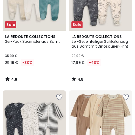
Sale
Sale
4,6
4,5
LA REDOUTE COLLECTIONS
LA REDOUTE COLLECTIONS
/ 5
/ 5
3er-Pack Strampler aus Samt
2er-Set einteiliger Schlafanzug
aus Samt mit Dinosaurier-Print
35,99 €
29,99 €
25,19 €
-30%
17,99 €
-40%
4,6
4,5
/
/
5
5