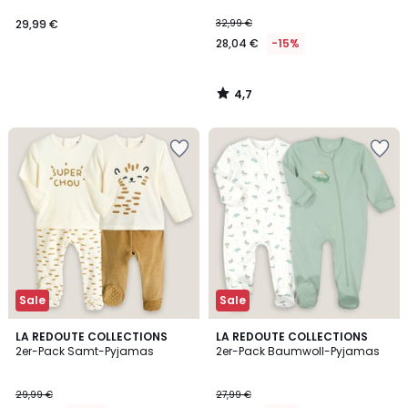
29,99 €
32,99 €
28,04 €
-15%
4,7
/
5
Sale
Sale
4,5
4,9
LA REDOUTE COLLECTIONS
LA REDOUTE COLLECTIONS
/ 5
/ 5
2er-Pack Samt-Pyjamas
2er-Pack Baumwoll-Pyjamas
29,99 €
27,99 €