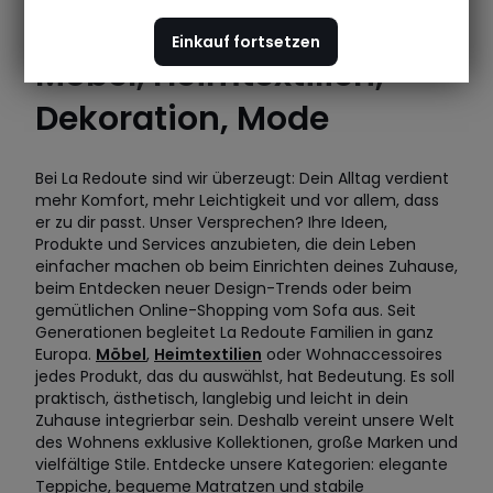
Einkauf fortsetzen
Möbel, Heimtextilien,
Dekoration, Mode
Bei La Redoute sind wir überzeugt: Dein Alltag verdient
mehr Komfort, mehr Leichtigkeit und vor allem, dass
er zu dir passt. Unser Versprechen? Ihre Ideen,
Produkte und Services anzubieten, die dein Leben
einfacher machen ob beim Einrichten deines Zuhause,
beim Entdecken neuer Design-Trends oder beim
gemütlichen Online-Shopping vom Sofa aus. Seit
Generationen begleitet La Redoute Familien in ganz
Europa.
Möbel
,
Heimtextilien
oder Wohnaccessoires
jedes Produkt, das du auswählst, hat Bedeutung. Es soll
praktisch, ästhetisch, langlebig und leicht in dein
Zuhause integrierbar sein. Deshalb vereint unsere Welt
des Wohnens exklusive Kollektionen, große Marken und
vielfältige Stile. Entdecke unsere Kategorien: elegante
Teppiche, bequeme Matratzen und stabile