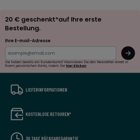
défiler
défile
à
à
Newsletter
gauche
droit
20 € geschenkt*auf Ihre erste
abonnieren
Bestellung.
Ihre E-mail-Adresse
OK
Sie haben bereits ein Kundenkonto? Abonnieren Sie den Newsletter direkt in
Ihrem persönlichen Konto, indem Sie
hier klicken
LIEFERINFORMATIONEN
KOSTENLOSE RETOUREN*
30 TAGE RÜCKGABEGARANTIE