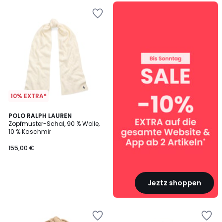
SALE
:
10%
EXTRA
ab
2
Artikeln*
10% EXTRA*
POLO RALPH LAUREN
Zopfmuster-Schal, 90 % Wolle,
10 % Kaschmir
155,00 €
Jeztz shoppen