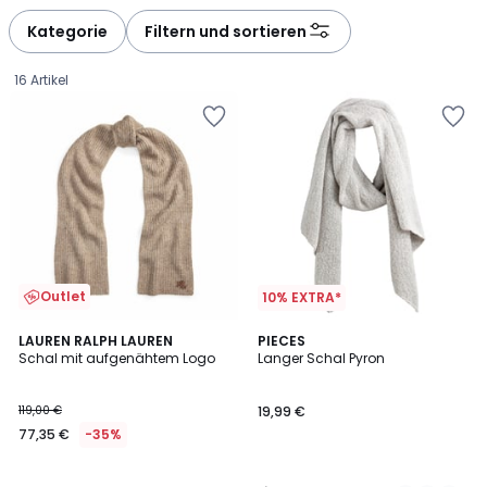
Kategorie
Filtern und sortieren
16 Artikel
Outlet
10% EXTRA*
4,3
LAUREN RALPH LAUREN
2
PIECES
/ 5
Schal mit aufgenähtem Logo
Langer Schal Pyron
Farben
77,35
119,00 €
19,99 €
€
77,35 €
-35%
Statt
119,00
€