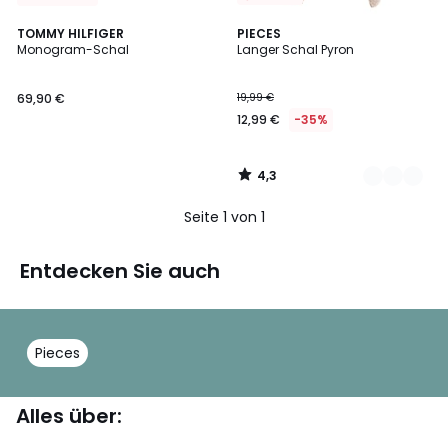
4,3
TOMMY HILFIGER
2
PIECES
/ 5
Monogram-Schal
Langer Schal Pyron
Farben
69,90 €
19,99 €
12,99 €
-35%
4,3
/
5
Seite 1 von 1
Entdecken Sie auch
Pieces
Alles über: