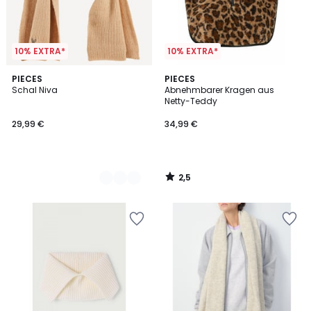
10% EXTRA*
10% EXTRA*
2,5
2
PIECES
PIECES
/ 5
Schal Niva
Abnehmbarer Kragen aus
Farben
Netty-Teddy
29,99 €
34,99 €
2,5
/
5