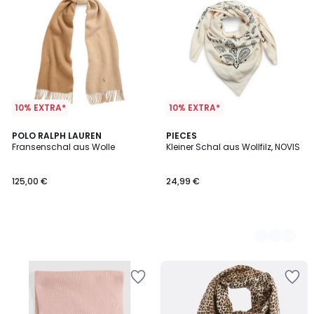
10% EXTRA*
10% EXTRA*
POLO RALPH LAUREN
2
PIECES
Fransenschal aus Wolle
Kleiner Schal aus Wollfilz, NOVIS
Farben
125,00 €
24,99 €