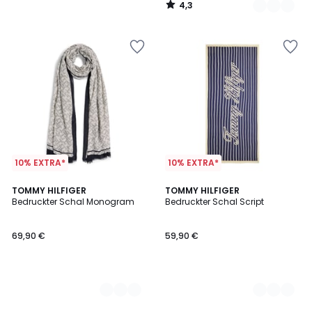
4,3
35%
/
5
Rabatt
angewendet.
10% EXTRA*
10% EXTRA*
2
TOMMY HILFIGER
2
TOMMY HILFIGER
Bedruckter Schal Monogram
Bedruckter Schal Script
Farben
Farben
69,90 €
59,90 €