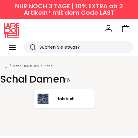
NUR NOCH 3 TAGE | 10% EXTRA ab 2
Artikeln* mit dem Code LAST
Zum
Ware
La
Redoute
Menü
Suchen
Zuletzt
...
angesehen
Schal, Halstuch
Schal
Schal Damen
Artikel
16
Halstuch