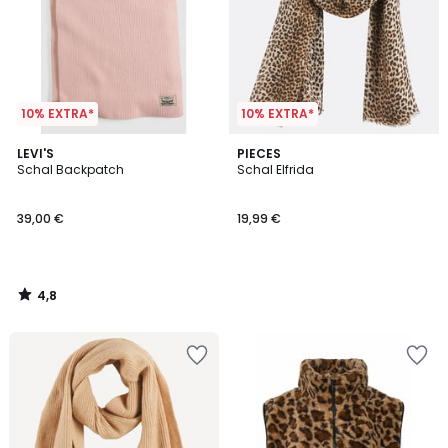
10% EXTRA*
10% EXTRA*
4,8
LEVI'S
PIECES
/ 5
Schal Backpatch
Schal Elfrida
39,00 €
19,99 €
4,8
/
5