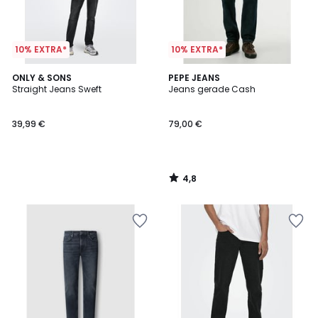
10% EXTRA*
10% EXTRA*
4,8
ONLY & SONS
PEPE JEANS
/ 5
Straight Jeans Sweft
Jeans gerade Cash
39,99 €
79,00 €
4,8
/
5