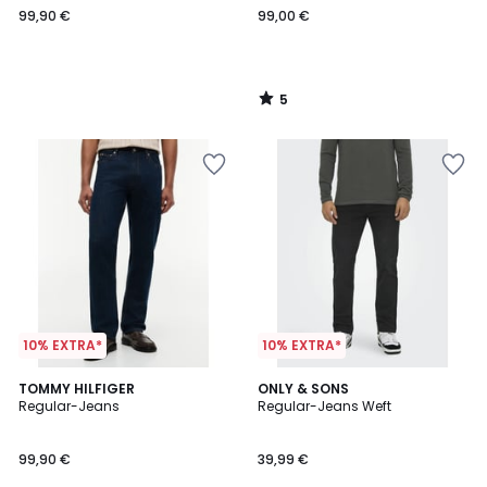
99,90 €
99,00 €
5
/
5
10% EXTRA*
10% EXTRA*
4,6
TOMMY HILFIGER
ONLY & SONS
/ 5
Regular-Jeans
Regular-Jeans Weft
99,90 €
39,99 €