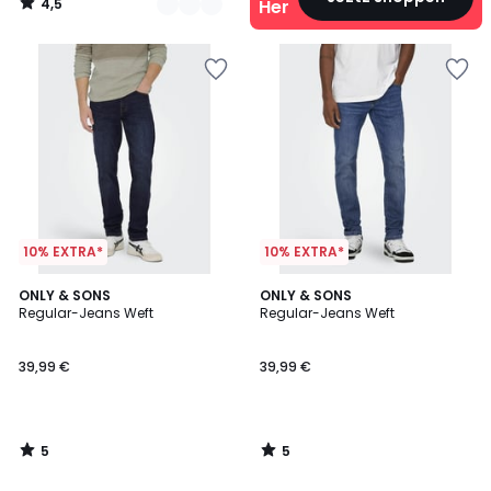
4,5
Herren
/
5
10% EXTRA*
10% EXTRA*
5
5
ONLY & SONS
ONLY & SONS
/
/
Regular-Jeans Weft
Regular-Jeans Weft
5
5
39,99 €
39,99 €
5
5
/
/
5
5