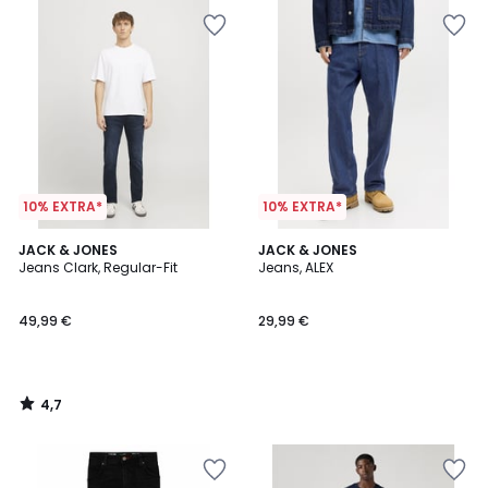
10% EXTRA*
10% EXTRA*
4,7
JACK & JONES
JACK & JONES
/ 5
Jeans Clark, Regular-Fit
Jeans, ALEX
49,99 €
29,99 €
4,7
/
5