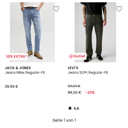
Outlet
10% EXTRA*
4,5
JACK & JONES
LEVI'S
/ 5
Jeans Mike, Regular-Fit
Jeans 501®, Regular-Fit
39,99 €
120,00 €
96,00 €
-20%
4,5
/
5
Seite 1 von 1