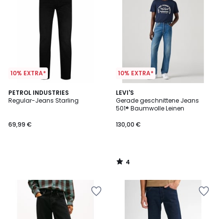
10% EXTRA*
10% EXTRA*
4
PETROL INDUSTRIES
LEVI'S
/
Regular-Jeans Starling
Gerade geschnittene Jeans
5
501® Baumwolle Leinen
69,99 €
130,00 €
4
/
5