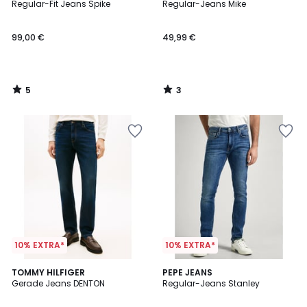
/
/
Regular-Fit Jeans Spike
Regular-Jeans Mike
5
5
99,00 €
49,99 €
5
3
/
/
5
5
10% EXTRA*
10% EXTRA*
5
TOMMY HILFIGER
PEPE JEANS
/
Gerade Jeans DENTON
Regular-Jeans Stanley
5