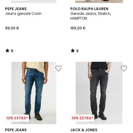
5
5
PEPE JEANS
POLO RALPH LAUREN
/
/
Jeans gerade Cash
Gerade Jeans, Stretch,
5
5
HAMPTON
99,00 €
165,00 €
5
5
/
/
5
5
10% EXTRA*
10% EXTRA*
5
3
PEPE JEANS
JACK & JONES