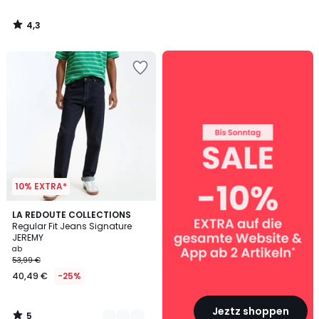
4,3
/
5
SALE
:
10%
EXTRA
ab
2
Artikeln*
10% EXTRA*
5
4
LA REDOUTE COLLECTIONS
/
Regular Fit Jeans Signature
Farben
5
JEREMY
ab
53,99 €
40,49 €
-25%
Jeztz shoppen
5