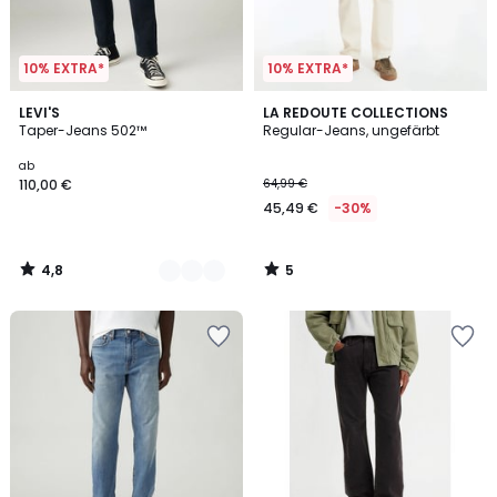
10% EXTRA*
10% EXTRA*
4,8
5
2
LEVI'S
LA REDOUTE COLLECTIONS
/ 5
/
Taper-Jeans 502™
Regular-Jeans, ungefärbt
Farben
5
ab
110,00 €
64,99 €
45,49 €
-30%
4,8
5
/
/
5
5