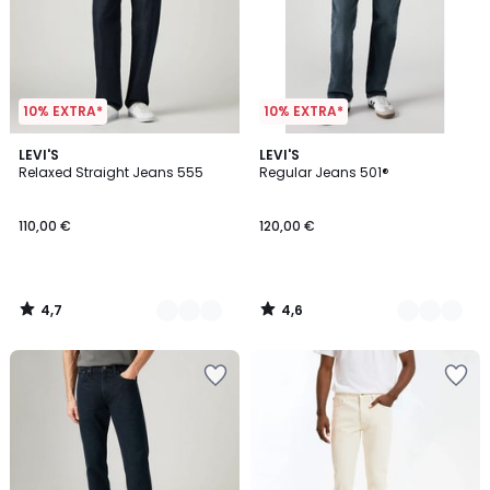
10% EXTRA*
10% EXTRA*
4,7
4,6
2
LEVI'S
2
LEVI'S
/ 5
/ 5
Relaxed Straight Jeans 555
Regular Jeans 501®
Farben
Farben
110,00 €
120,00 €
4,7
4,6
/
/
5
5