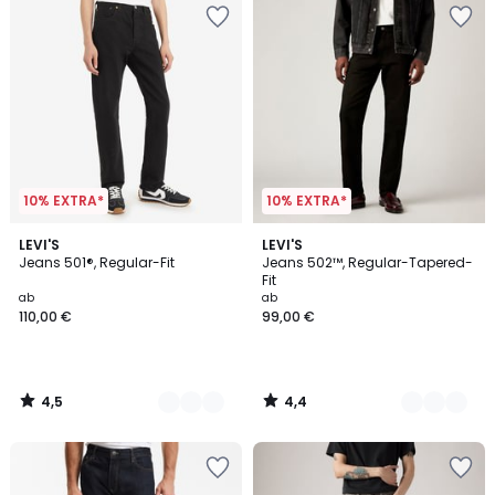
10% EXTRA*
10% EXTRA*
4,5
4,4
12
LEVI'S
7
LEVI'S
/ 5
/ 5
Jeans 501®, Regular-Fit
Jeans 502™, Regular-Tapered-
Farben
Farben
Fit
ab
ab
110,00 €
99,00 €
4,5
4,4
/
/
5
5