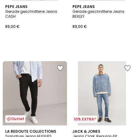
PEPE JEANS
PEPE JEANS
Gerade geschnittene Jeans
Gerade geschnittene Jeans
CASH
BEXLEY
89,00 €
89,00 €
Outlet
10% EXTRA*
4,6
4,8
2
LA REDOUTE COLLECTIONS
JACK & JONES
/ 5
/ 5
Signature Jeans HUGUES,
Jeans Clark, Regular-Fit