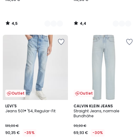
110,00
€.
4,5
4,4
/
/
5
5
Outlet
Outlet
4,3
LEVI'S
CALVIN KLEIN JEANS
/ 5
Jeans 501® '54, Regular-Fit
Straight Jeans, normale
Bundhöhe
139,00 €
99,90 €
90,35 €
-35%
69,93 €
-30%