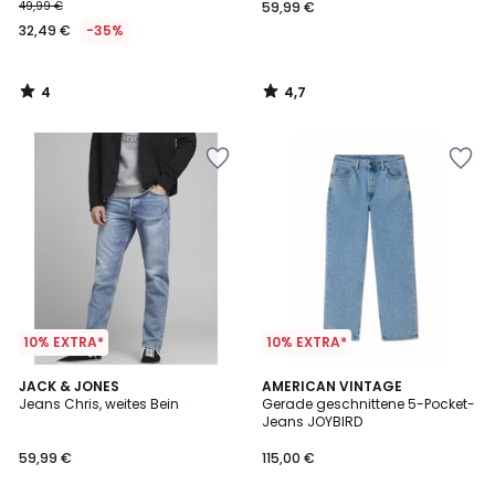
49,99 €
59,99 €
32,49 €
-35%
4
4,7
/
/
5
5
10% EXTRA*
10% EXTRA*
4,8
JACK & JONES
AMERICAN VINTAGE
/ 5
Jeans Chris, weites Bein
Gerade geschnittene 5-Pocket-
Jeans JOYBIRD
59,99 €
115,00 €