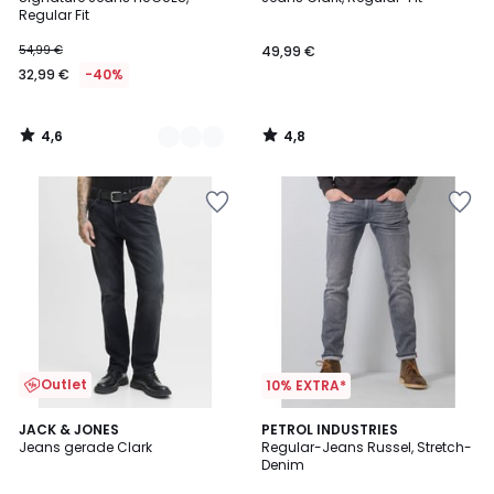
Farben
Regular Fit
54,99 €
49,99 €
32,99 €
-40%
4,6
4,8
/
/
5
5
Outlet
10% EXTRA*
4
4,7
JACK & JONES
PETROL INDUSTRIES
/
/ 5
Jeans gerade Clark
Regular-Jeans Russel, Stretch-
5
Denim