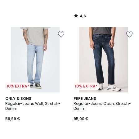
4,6
/
5
10% EXTRA*
10% EXTRA*
5
5
ONLY & SONS
PEPE JEANS
/
/
Regular-Jeans Weft, Stretch-
Regular-Jeans Cash, Stretch-
5
5
Denim
Denim
59,99 €
95,00 €