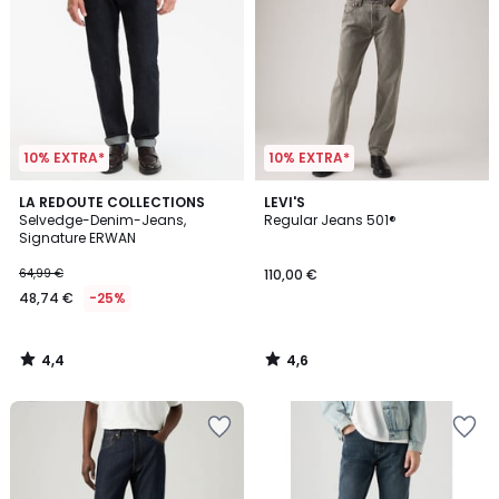
10% EXTRA*
10% EXTRA*
4,4
4,6
LA REDOUTE COLLECTIONS
LEVI'S
/ 5
/ 5
Selvedge-Denim-Jeans,
Regular Jeans 501®
Signature ERWAN
64,99 €
110,00 €
48,74 €
-25%
4,4
4,6
/
/
5
5