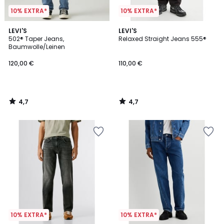
10% EXTRA*
10% EXTRA*
4,7
4,7
LEVI'S
LEVI'S
/ 5
/ 5
502® Taper Jeans,
Relaxed Straight Jeans 555®
Baumwolle/Leinen
120,00 €
110,00 €
4,7
4,7
/
/
5
5
10% EXTRA*
10% EXTRA*