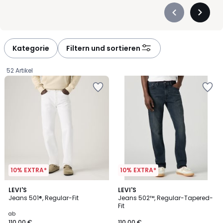
Précédent
Suivan
-
-
défiler
défiler
à
à
Kategorie
Filtern und sortieren
gauche
droite
52 Artikel
10% EXTRA*
10% EXTRA*
4,5
4,4
3
LEVI'S
2
LEVI'S
/ 5
/ 5
Jeans 501®, Regular-Fit
Jeans 502™, Regular-Tapered-
Farben
Farben
Fit
Ab
ab
110,00 €
110,00 €