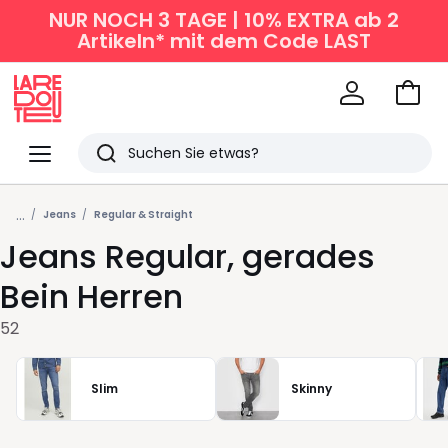
NUR NOCH 3 TAGE | 10% EXTRA ab 2
Artikeln* mit dem Code LAST
Zum
Ware
La
Redoute
Menü
Suchen
Zuletzt
...
angesehen
Jeans
Regular & Straight
Jeans Regular, gerades
Artikel
Bein Herren
52
Slim
Skinny