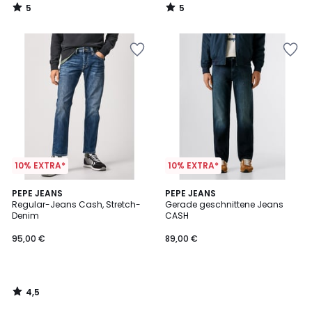
5
5
/
/
5
5
10% EXTRA*
10% EXTRA*
4,5
PEPE JEANS
PEPE JEANS
/ 5
Regular-Jeans Cash, Stretch-
Gerade geschnittene Jeans
Denim
CASH
95,00 €
89,00 €
4,5
/
5