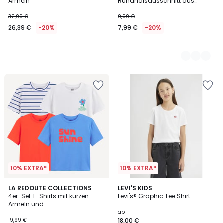
Ärmeln
Rundhalsausschnitt aus
schwerem Jersey
32,99 €
9,99 €
26,39 €
-20%
7,99 €
-20%
10% EXTRA*
10% EXTRA*
5
5
LA REDOUTE COLLECTIONS
2
LEVI'S KIDS
/
/
4er-Set T-Shirts mit kurzen
Levi's® Graphic Tee Shirt
Farben
5
5
Ärmeln und
Rundhalsausschnitt
ab
19,99 €
18,00 €