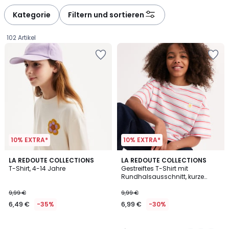
Kategorie
Filtern und sortieren
102 Artikel
10% EXTRA*
10% EXTRA*
1
LA REDOUTE COLLECTIONS
2
LA REDOUTE COLLECTIONS
/
T-Shirt, 4-14 Jahre
Gestreiftes T-Shirt mit
Farben
5
Rundhalsausschnitt, kurze
6,49
Ärmel
9,99 €
9,99 €
€
6,49 €
-35%
6,99 €
-30%
Statt
9,99
€