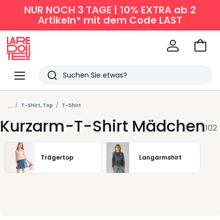
NUR NOCH 3 TAGE | 10% EXTRA ab 2
Artikeln* mit dem Code LAST
Zum
Ware
La
Redoute
Menü
Suchen
Zuletzt
...
angesehen
T-Shirt, Top
T-Shirt
Kurzarm-T-Shirt Mädchen
Artikel
102
Trägertop
Langarmshirt