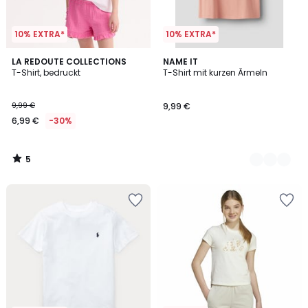
10% EXTRA*
10% EXTRA*
5
LA REDOUTE COLLECTIONS
2
NAME IT
/
T-Shirt, bedruckt
T-Shirt mit kurzen Ärmeln
Farben
5
9,99 €
9,99 €
6,99 €
-30%
5
/
5