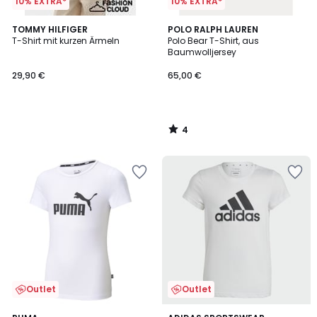
10% EXTRA*
10% EXTRA*
4
TOMMY HILFIGER
POLO RALPH LAUREN
/
T-Shirt mit kurzen Ärmeln
Polo Bear T-Shirt, aus
5
Baumwolljersey
29,90 €
65,00 €
4
/
5
Outlet
Outlet