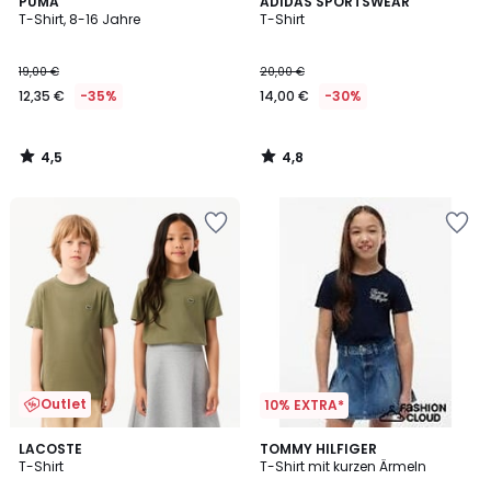
4,5
4,8
PUMA
ADIDAS SPORTSWEAR
/ 5
/ 5
T-Shirt, 8-16 Jahre
T-Shirt
19,00 €
20,00 €
12,35 €
-35%
14,00 €
-30%
4,5
4,8
/
/
5
5
Outlet
10% EXTRA*
5
LACOSTE
TOMMY HILFIGER
/
T-Shirt
T-Shirt mit kurzen Ärmeln
5