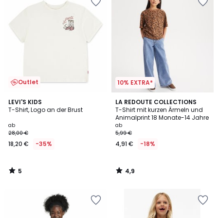
Outlet
10% EXTRA*
5
4,9
LEVI'S KIDS
LA REDOUTE COLLECTIONS
/
/ 5
T-Shirt, Logo an der Brust
T-Shirt mit kurzen Ärmeln und
5
Animalprint 18 Monate-14 Jahre
ab
ab
28,00 €
5,99 €
18,20 €
-35%
4,91 €
-18%
5
4,9
/
/
5
5