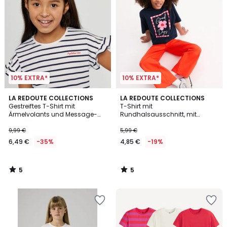
10% EXTRA*
10% EXTRA*
5
5
LA REDOUTE COLLECTIONS
LA REDOUTE COLLECTIONS
/
/
Gestreiftes T-Shirt mit
T-Shirt mit
5
5
Ärmelvolants und Message-
Rundhalsausschnitt, mit
Stickerei
gedruckter Aufschrift und
Blume
9,99 €
5,99 €
6,49 €
-35%
4,85 €
-19%
5
5
/
/
5
5