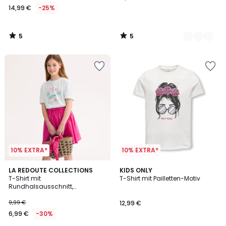
14,99 €
-25%
5
5
/
/
5
5
10% EXTRA*
10% EXTRA*
LA REDOUTE COLLECTIONS
2
KIDS ONLY
T-Shirt mit
T-Shirt mit Pailletten-Motiv
Farben
Rundhalsausschnitt,
aufgedrucktem Strandmotiv
und Botschaft
9,99 €
12,99 €
6,99 €
-30%