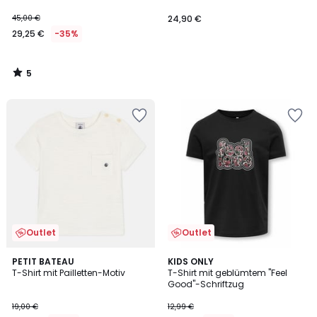
45,00 €
24,90 €
29,25 €
-35%
5
/
5
Outlet
Outlet
PETIT BATEAU
KIDS ONLY
T-Shirt mit Pailletten-Motiv
T-Shirt mit geblümtem "Feel
Good"-Schriftzug
19,00 €
12,99 €