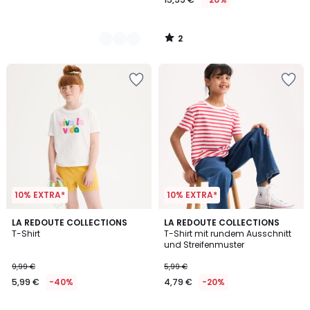
2
/
5
10% EXTRA*
10% EXTRA*
4,8
5
LA REDOUTE COLLECTIONS
LA REDOUTE COLLECTIONS
/ 5
/
T-Shirt
T-Shirt mit rundem Ausschnitt
5
und Streifenmuster
9,99 €
5,99 €
5,99 €
-40%
4,79 €
-20%