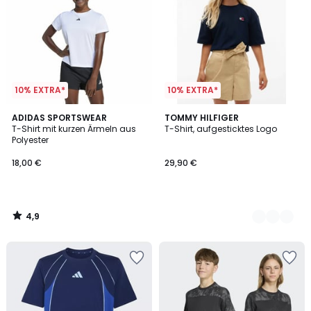
10% EXTRA*
10% EXTRA*
4,9
ADIDAS SPORTSWEAR
2
TOMMY HILFIGER
/ 5
T-Shirt mit kurzen Ärmeln aus
T-Shirt, aufgesticktes Logo
Farben
Polyester
18,00 €
29,90 €
4,9
/
5