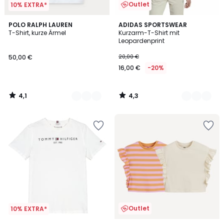
Outlet
10% EXTRA*
4,1
4,3
6
POLO RALPH LAUREN
2
ADIDAS SPORTSWEAR
/ 5
/ 5
T-Shirt, kurze Ärmel
Kurzarm-T-Shirt mit
Farben
Farben
Leopardenprint
50,00 €
20,00 €
16,00 €
-20%
4,1
4,3
/
/
5
5
Outlet
10% EXTRA*