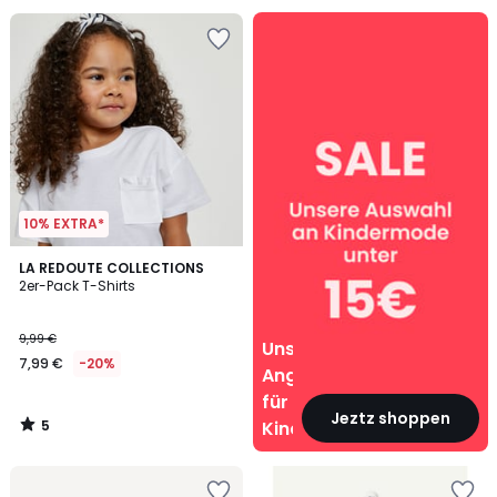
Unsere
Angebote
für
Kinder
10% EXTRA*
5
LA REDOUTE COLLECTIONS
/
2er-Pack T-Shirts
5
9,99 €
Unsere
7,99 €
-20%
Angebote
für
Jeztz shoppen
5
Kinder
/
5