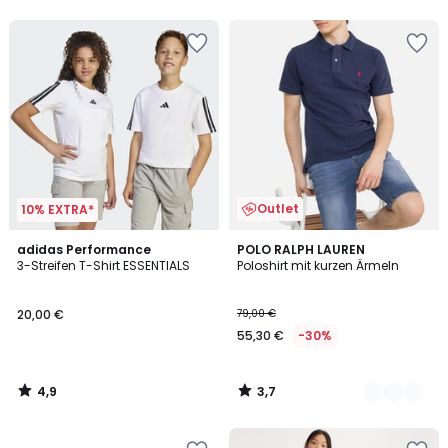
Outlet
10% EXTRA*
4,9
3,7
adidas Performance
2
POLO RALPH LAUREN
/ 5
/ 5
3-Streifen T-Shirt ESSENTIALS
Poloshirt mit kurzen Ärmeln
Farben
20,00 €
79,00 €
55,30 €
-30%
4,9
3,7
/
/
5
5