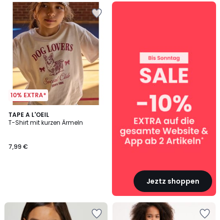
SALE
:
10%
EXTRA
ab
2
Artikeln*
10% EXTRA*
TAPE A L'OEIL
T-Shirt mit kurzen Ärmeln
7,99 €
Jeztz shoppen