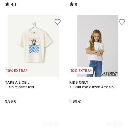
4,8
5
/
/
5
5
10% EXTRA*
10% EXTRA*
3
TAPE A L'OEIL
2
KIDS ONLY
T-Shirt, bedruckt
T-Shirt mit kurzen Ärmeln
Farben
Farben
9,99 €
11,99 €