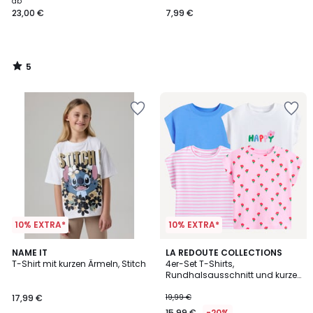
ab
23,00 €
7,99 €
5
/
5
10% EXTRA*
10% EXTRA*
2
2
NAME IT
LA REDOUTE COLLECTIONS
/
T-Shirt mit kurzen Ärmeln, Stitch
4er-Set T-Shirts,
Farben
5
Rundhalsausschnitt und kurze
Ärmel
17,99 €
19,99 €
15,99 €
-20%