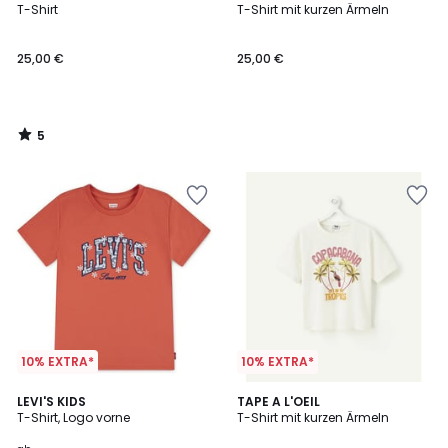
/
T-Shirt
T-Shirt mit kurzen Ärmeln
5
25,00 €
25,00 €
5
/
5
10% EXTRA*
10% EXTRA*
5
LEVI'S KIDS
TAPE A L'OEIL
/
T-Shirt, Logo vorne
T-Shirt mit kurzen Ärmeln
5