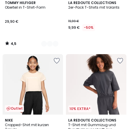
4,5
4
TOMMY HILFIGER
LA REDOUTE COLLECTIONS
/ 5
Oberteil in T-Shirt-Form
2er-Pack T-Shirts mit Volants
Farben
29,90 €
19,99 €
9,99 €
-50%
4,5
/
5
Outlet
10% EXTRA*
NIKE
3
LA REDOUTE COLLECTIONS
Cropped-Shirt mit kurzen
T-Shirt mit Gummizug und
Farben