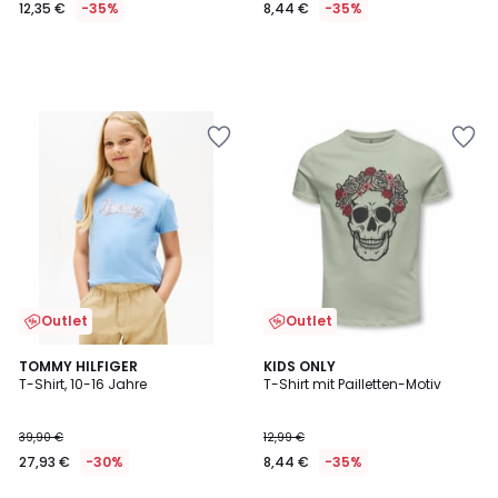
12,35 €
-35%
8,44 €
-35%
Outlet
Outlet
TOMMY HILFIGER
KIDS ONLY
T-Shirt, 10-16 Jahre
T-Shirt mit Pailletten-Motiv
39,90 €
12,99 €
27,93 €
-30%
8,44 €
-35%