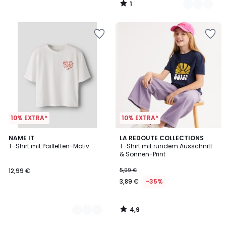
1
35%
/
5
Rabatt
angewendet.
10% EXTRA*
10% EXTRA*
4,9
2
NAME IT
LA REDOUTE COLLECTIONS
/ 5
T-Shirt mit Pailletten-Motiv
T-Shirt mit rundem Ausschnitt
Farben
& Sonnen-Print
12,99 €
5,99 €
3,89 €
-35%
4,9
/
5