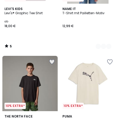
5
LEVI'S KIDS
2
NAME IT
/
Levi's® Graphic Tee Shirt
T-Shirt mit Pailletten-Motiv
Farben
5
ab
18,00 €
12,99 €
5
/
5
10% EXTRA*
10% EXTRA*
5
THE NORTH FACE
PUMA