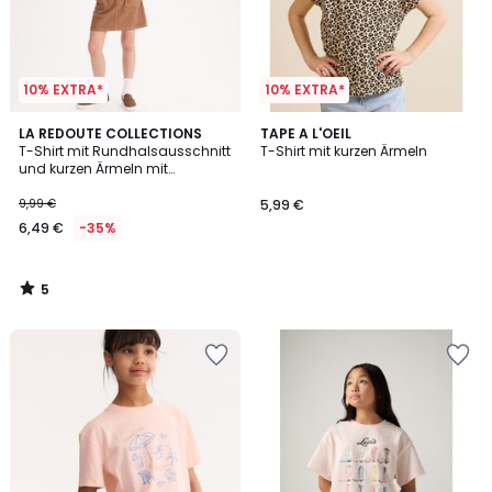
10% EXTRA*
10% EXTRA*
5
LA REDOUTE COLLECTIONS
TAPE A L'OEIL
/
T-Shirt mit Rundhalsausschnitt
T-Shirt mit kurzen Ärmeln
5
und kurzen Ärmeln mit
aufgedruckter Botschaft auf
der Vorderseite
9,99 €
5,99 €
6,49 €
-35%
5
/
5