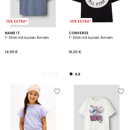
10% EXTRA*
10% EXTRA*
4,6
2
NAME IT
CONVERSE
/ 5
T-Shirt mit kurzen Ärmeln
T-Shirt mit kurzen Ärmeln
Farben
14,99 €
16,00 €
4,6
/
5