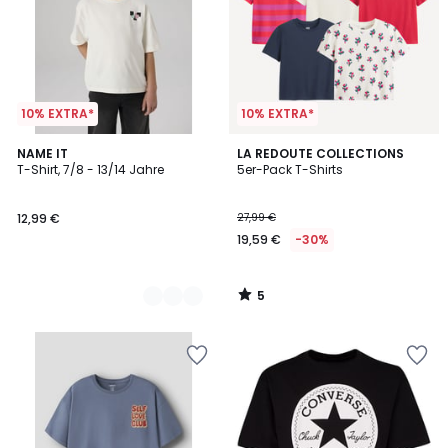
10% EXTRA*
10% EXTRA*
5
2
NAME IT
LA REDOUTE COLLECTIONS
/
T-Shirt, 7/8 - 13/14 Jahre
5er-Pack T-Shirts
Farben
5
12,99 €
27,99 €
19,59 €
-30%
5
/
5