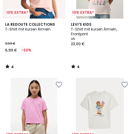
10% EXTRA*
10% EXTRA*
4
4
LA REDOUTE COLLECTIONS
LEVI'S KIDS
/
/
T-Shirt mit kurzen Ärmeln
T-Shirt mit kurzen Ärmeln,
5
5
Frontprint
ab
9,99 €
23,00 €
6,99 €
-30%
4
4
/
/
5
5