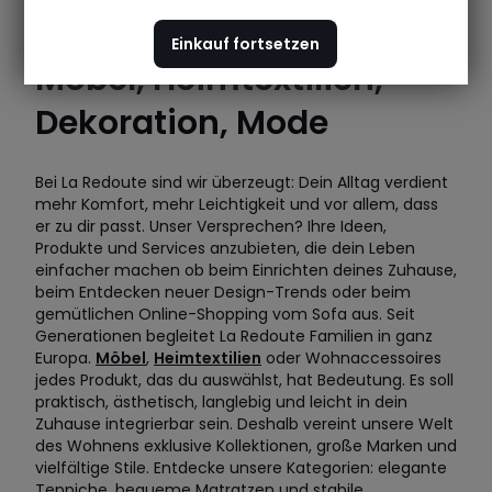
Einkauf fortsetzen
Möbel, Heimtextilien,
Dekoration, Mode
Bei La Redoute sind wir überzeugt: Dein Alltag verdient
mehr Komfort, mehr Leichtigkeit und vor allem, dass
er zu dir passt. Unser Versprechen? Ihre Ideen,
Produkte und Services anzubieten, die dein Leben
einfacher machen ob beim Einrichten deines Zuhause,
beim Entdecken neuer Design-Trends oder beim
gemütlichen Online-Shopping vom Sofa aus. Seit
Generationen begleitet La Redoute Familien in ganz
Europa.
Möbel
,
Heimtextilien
oder Wohnaccessoires
jedes Produkt, das du auswählst, hat Bedeutung. Es soll
praktisch, ästhetisch, langlebig und leicht in dein
Zuhause integrierbar sein. Deshalb vereint unsere Welt
des Wohnens exklusive Kollektionen, große Marken und
vielfältige Stile. Entdecke unsere Kategorien: elegante
Teppiche, bequeme Matratzen und stabile