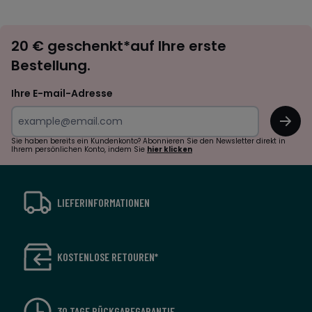
défiler
défile
à
à
Newsletter
gauche
droit
20 € geschenkt*auf Ihre erste
abonnieren
Bestellung.
Ihre E-mail-Adresse
OK
Sie haben bereits ein Kundenkonto? Abonnieren Sie den Newsletter direkt in
Ihrem persönlichen Konto, indem Sie
hier klicken
LIEFERINFORMATIONEN
KOSTENLOSE RETOUREN*
30 TAGE RÜCKGABEGARANTIE