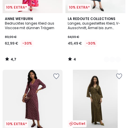
10% EXTRA*
10% EXTRA*
4,7
4
ANNE WEYBURN
2
LA REDOUTE COLLECTIONS
/ 5
/
Bedrucktes langes Kleid aus
Langes, ausgestelltes Kleid, V-
Farben
5
Viscose mit dünnen Trägern
Ausschnitt, Ärmel bis zum
Ellbogen
89,99 €
64,99 €
62,99 €
-30%
45,49 €
-30%
4,7
4
/
/
5
5
Outlet
10% EXTRA*