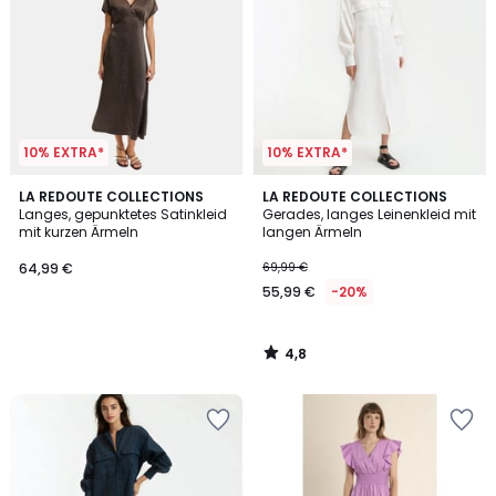
10% EXTRA*
10% EXTRA*
4,8
LA REDOUTE COLLECTIONS
LA REDOUTE COLLECTIONS
/ 5
Langes, gepunktetes Satinkleid
Gerades, langes Leinenkleid mit
mit kurzen Ärmeln
langen Ärmeln
64,99 €
69,99 €
55,99 €
-20%
4,8
/
5