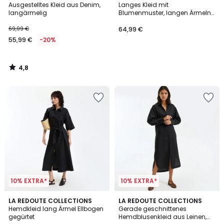
/ 5
Ausgestelltes Kleid aus Denim,
Langes Kleid mit
langärmelig
Blumenmuster, langen Ärmeln
und Rundhalsausschnitt
69,99 €
64,99 €
55,99 €
-20%
4,8
/
5
10% EXTRA*
10% EXTRA*
5
5
2
LA REDOUTE COLLECTIONS
LA REDOUTE COLLECTIONS
/
/
Hemdkleid lang Ärmel Ellbogen
Gerade geschnittenes
Farben
5
5
gegürtet
Hemdblusenkleid aus Leinen,