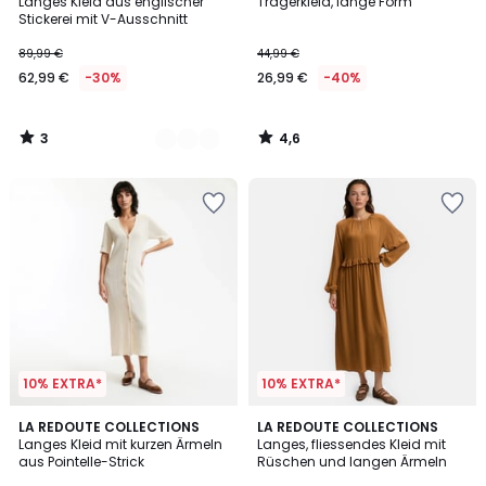
/
/ 5
Langes Kleid aus englischer
Trägerkleid, lange Form
Farben
5
Stickerei mit V-Ausschnitt
89,99 €
44,99 €
62,99 €
-30%
26,99 €
-40%
3
4,6
/
/
5
5
10% EXTRA*
10% EXTRA*
5
LA REDOUTE COLLECTIONS
LA REDOUTE COLLECTIONS
/
Langes Kleid mit kurzen Ärmeln
Langes, fliessendes Kleid mit
5
aus Pointelle-Strick
Rüschen und langen Ärmeln