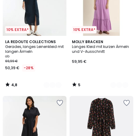
10% EXTRA*
10% EXTRA*
4,8
5
2
LA REDOUTE COLLECTIONS
2
MOLLY BRACKEN
/ 5
/
Gerades, langes Leinenkleid mit
Langes Kleid mit kurzen Ärmeln
Farben
Farben
5
langen Ärmeln
und V-Ausschnitt
ab
69,99 €
59,95 €
50,39 €
-28%
4,8
5
/
/
5
5