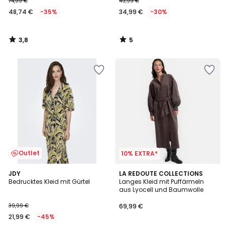
74,99 €
49,99 €
48,74 €
-35%
34,99 €
-30%
3,8
5
/
/
5
5
Outlet
10% EXTRA*
4,8
JDY
LA REDOUTE COLLECTIONS
/ 5
Bedrucktes Kleid mit Gürtel
Langes Kleid mit Puffärmeln
aus Lyocell und Baumwolle
39,99 €
69,99 €
21,99 €
-45%