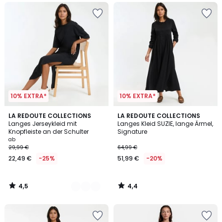
10% EXTRA*
10% EXTRA*
4,5
4,4
2
LA REDOUTE COLLECTIONS
LA REDOUTE COLLECTIONS
/ 5
/ 5
Langes Jerseykleid mit
Langes Kleid SUZIE, lange Ärmel,
Farben
Knopfleiste an der Schulter
Signature
ab
29,99 €
64,99 €
22,49 €
-25%
51,99 €
-20%
4,5
4,4
/
/
5
5