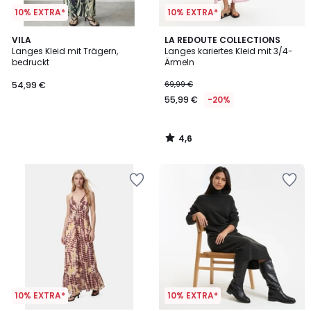
10% EXTRA*
10% EXTRA*
4,6
VILA
LA REDOUTE COLLECTIONS
/ 5
Langes Kleid mit Trägern,
Langes kariertes Kleid mit 3/4-
bedruckt
Ärmeln
54,99 €
69,99 €
55,99 €
-20%
4,6
/
5
10% EXTRA*
10% EXTRA*