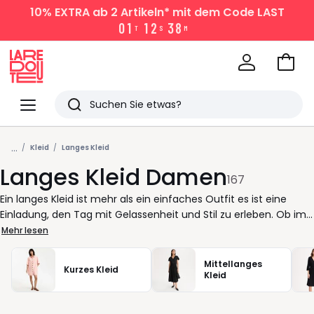
10% EXTRA
ab 2 Artikeln* mit dem Code LAST
0
1
1
2
3
8
T
S
M
Zum
Ware
La
Redoute
Menü
Suchen
Zuletzt
...
angesehen
Kleid
Langes Kleid
Langes Kleid Damen
Artikel
167
Ein langes Kleid ist mehr als ein einfaches Outfit es ist eine
Einladung, den Tag mit Gelassenheit und Stil zu erleben. Ob im
Büro, bei einem Treffen mit Freunden oder bei einem festlichen
Mehr lesen
Anlass: Sein fließender Schnitt bietet Bewegungsfreiheit,
während seine Silhouette stets eine elegante Linie wahrt. Für
Mittellanges
Kurzes Kleid
den Alltag genügt es, das lange Kleid mit flachen Sandalen oder
Kleid
Sneakers zu kombinieren, um mühelos chic zu wirken. Abends
verwandelt es sich mit Absatzschuhen und einer feinen Tasche