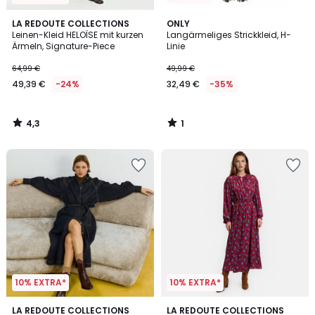
4,3
1
LA REDOUTE COLLECTIONS
ONLY
/ 5
/
Leinen-Kleid HELOÏSE mit kurzen
Langärmeliges Strickkleid, H-
5
Ärmeln, Signature-Piece
Linie
64,99 €
49,99 €
49,39 €
-24%
32,49 €
-35%
4,3
1
/
/
5
5
10% EXTRA*
10% EXTRA*
4,8
LA REDOUTE COLLECTIONS
LA REDOUTE COLLECTIONS