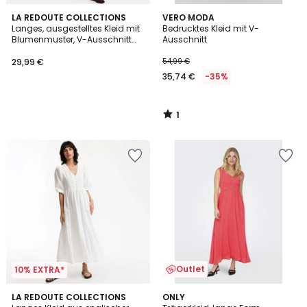
1
LA REDOUTE COLLECTIONS
VERO MODA
/
Langes, ausgestelltes Kleid mit
Bedrucktes Kleid mit V-
5
Blumenmuster, V-Ausschnitt
Ausschnitt
und langen Ärmeln
29,99 €
54,99 €
35,74 €
-35%
1
/
5
Outlet
10% EXTRA*
3
4,6
2
LA REDOUTE COLLECTIONS
ONLY