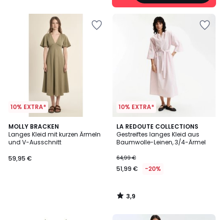
10% EXTRA*
10% EXTRA*
3,9
MOLLY BRACKEN
LA REDOUTE COLLECTIONS
/ 5
Langes Kleid mit kurzen Ärmeln
Gestreiftes langes Kleid aus
und V-Ausschnitt
Baumwolle-Leinen, 3/4-Ärmel
59,95 €
64,99 €
51,99 €
-20%
3,9
/
5