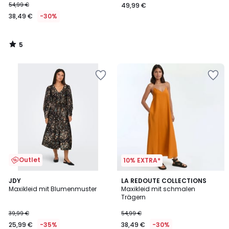
54,99 €
49,99 €
38,49 €
-30%
5
/
5
Outlet
10% EXTRA*
4,6
4,4
JDY
2
LA REDOUTE COLLECTIONS
/ 5
/ 5
Maxikleid mit Blumenmuster
Maxikleid mit schmalen
Farben
Trägern
39,99 €
54,99 €
25,99 €
-35%
38,49 €
-30%