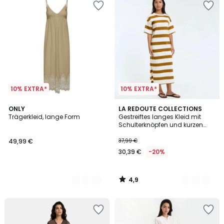
10% EXTRA*
10% EXTRA*
4,9
3
ONLY
2
LA REDOUTE COLLECTIONS
/ 5
Trägerkleid, lange Form
Gestreiftes langes Kleid mit
Farben
Farben
Schulterknöpfen und kurzen
Ärmeln
49,99 €
37,99 €
30,39 €
-20%
4,9
/
5