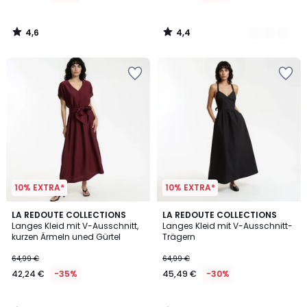
4,6
4,4
/
/
5
5
10% EXTRA*
10% EXTRA*
3
3,4
LA REDOUTE COLLECTIONS
2
LA REDOUTE COLLECTIONS
/
/ 5
Langes Kleid mit V-Ausschnitt,
Langes Kleid mit V-Ausschnitt-
Farben
5
kurzen Ärmeln uned Gürtel
Trägern
64,99 €
64,99 €
42,24 €
-35%
45,49 €
-30%