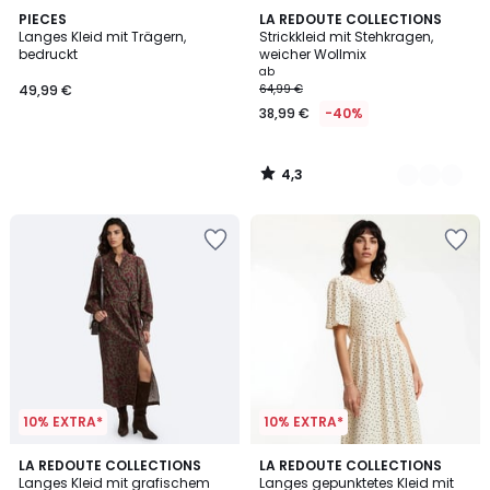
4,3
PIECES
2
LA REDOUTE COLLECTIONS
/ 5
Langes Kleid mit Trägern,
Strickkleid mit Stehkragen,
Farben
bedruckt
weicher Wollmix
ab
49,99 €
64,99 €
38,99 €
-40%
4,3
/
5
10% EXTRA*
10% EXTRA*
3,7
LA REDOUTE COLLECTIONS
LA REDOUTE COLLECTIONS
/ 5
Langes Kleid mit grafischem
Langes gepunktetes Kleid mit