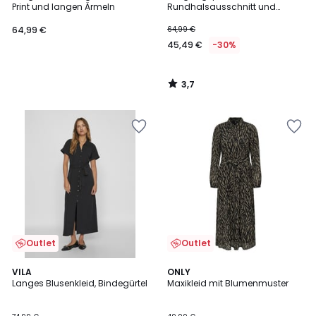
Print und langen Ärmeln
Rundhalsausschnitt und
kurzen Ärmeln
64,99 €
64,99 €
45,49 €
-30%
3,7
/
5
Outlet
Outlet
3,8
5
VILA
ONLY
/ 5
/
Langes Blusenkleid, Bindegürtel
Maxikleid mit Blumenmuster
5