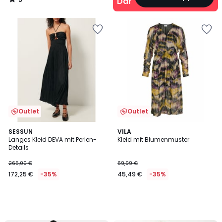
Damen
/
5
Outlet
Outlet
SESSUN
VILA
Langes Kleid DEVA mit Perlen-
Kleid mit Blumenmuster
Details
265,00 €
69,99 €
172,25 €
-35%
45,49 €
-35%