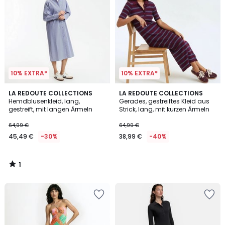
10% EXTRA*
10% EXTRA*
1
LA REDOUTE COLLECTIONS
LA REDOUTE COLLECTIONS
/
Hemdblusenkleid, lang,
Gerades, gestreiftes Kleid aus
5
gestreift, mit langen Ärmeln
Strick, lang, mit kurzen Ärmeln
64,99 €
64,99 €
45,49 €
-30%
38,99 €
-40%
1
/
5