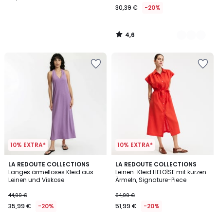
30,39 €
-20%
4,6
/
5
10% EXTRA*
10% EXTRA*
4,3
4,3
2
LA REDOUTE COLLECTIONS
2
LA REDOUTE COLLECTIONS
/ 5
/ 5
Langes ärmelloses Kleid aus
Leinen-Kleid HELOÏSE mit kurzen
Farben
Farben
Leinen und Viskose
Ärmeln, Signature-Piece
44,99 €
64,99 €
35,99 €
-20%
51,99 €
-20%