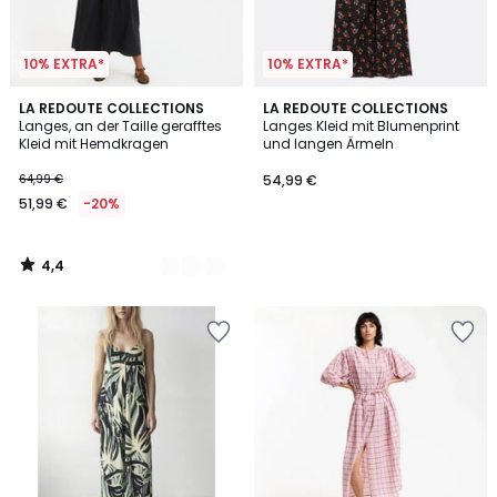
10% EXTRA*
10% EXTRA*
4,4
2
LA REDOUTE COLLECTIONS
LA REDOUTE COLLECTIONS
/ 5
Langes, an der Taille gerafftes
Langes Kleid mit Blumenprint
Farben
Kleid mit Hemdkragen
und langen Ärmeln
64,99 €
54,99 €
51,99 €
-20%
4,4
/
5