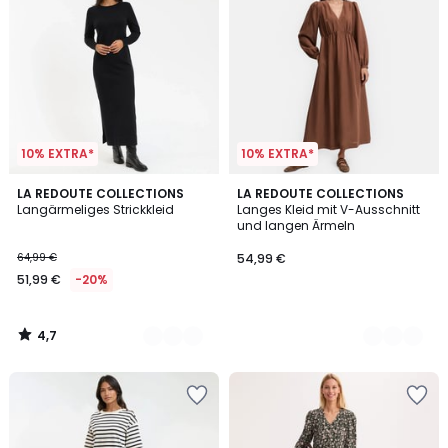
10% EXTRA*
10% EXTRA*
4,7
2
LA REDOUTE COLLECTIONS
2
LA REDOUTE COLLECTIONS
/ 5
Langärmeliges Strickkleid
Langes Kleid mit V-Ausschnitt
Farben
Farben
und langen Ärmeln
64,99 €
54,99 €
51,99 €
-20%
4,7
/
5