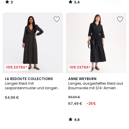
3
3,4
/
/
5
5
10% EXTRA*
10% EXTRA*
4,6
LA REDOUTE COLLECTIONS
ANNE WEYBURN
/ 5
Langes Kleid mit
Langes, ausgestelltes Kleid aus
Leopardenmuster und langen
Baumwolle mit 3/4-Ärmeln
Ärmeln
54,99 €
89,99 €
67,49 €
-25%
4,6
/
5