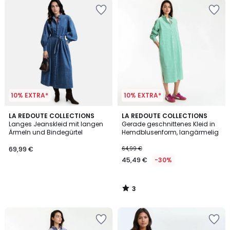
10% EXTRA*
10% EXTRA*
3
LA REDOUTE COLLECTIONS
LA REDOUTE COLLECTIONS
/
Langes Jeanskleid mit langen
Gerade geschnittenes Kleid in
5
Ärmeln und Bindegürtel
Hemdblusenform, langärmelig
69,99 €
64,99 €
45,49 €
-30%
3
/
5