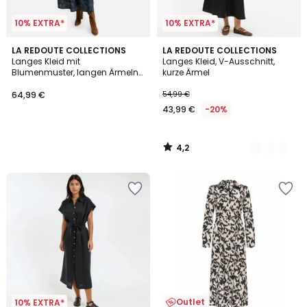
10% EXTRA*
10% EXTRA*
4,2
LA REDOUTE COLLECTIONS
2
LA REDOUTE COLLECTIONS
/ 5
Langes Kleid mit
Langes Kleid, V-Ausschnitt,
Farben
Blumenmuster, langen Ärmeln
kurze Ärmel
und Rüschenkragen
64,99 €
54,99 €
43,99 €
-20%
4,2
/
5
Outlet
10% EXTRA*