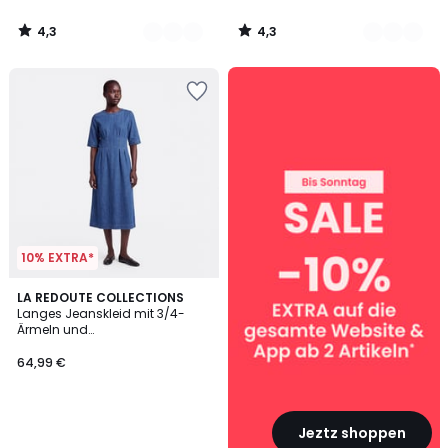
4,3
4,3
/
/
5
5
SALE
:
10%
EXTRA
ab
2
Artikeln*
10% EXTRA*
LA REDOUTE COLLECTIONS
Langes Jeanskleid mit 3/4-
Ärmeln und
Rundhalsausschnitt
64,99 €
Jeztz shoppen