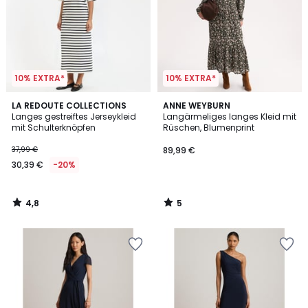
10% EXTRA*
10% EXTRA*
4,8
5
LA REDOUTE COLLECTIONS
ANNE WEYBURN
/ 5
/
Langes gestreiftes Jerseykleid
Langärmeliges langes Kleid mit
5
mit Schulterknöpfen
Rüschen, Blumenprint
37,99 €
89,99 €
30,39 €
-20%
4,8
5
/
/
5
5