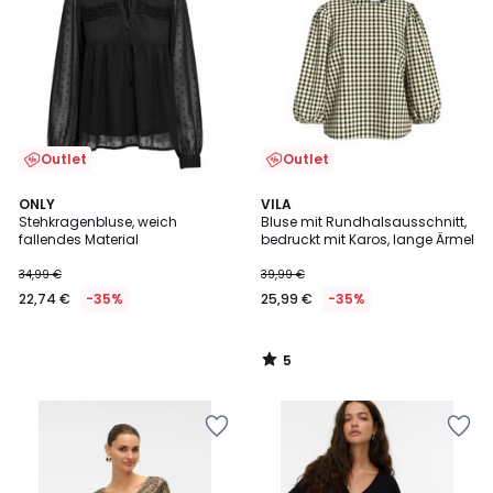
Outlet
Outlet
5
ONLY
VILA
/
Stehkragenbluse, weich
Bluse mit Rundhalsausschnitt,
5
fallendes Material
bedruckt mit Karos, lange Ärmel
34,99 €
39,99 €
22,74 €
-35%
25,99 €
-35%
5
/
5