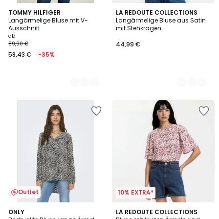
2
TOMMY HILFIGER
2
LA REDOUTE COLLECTIONS
Langärmelige Bluse mit V-
Langärmelige Bluse aus Satin
Farben
Farben
Ausschnitt
mit Stehkragen
ab
89,90 €
44,99 €
58,43 €
-35%
Outlet
10% EXTRA*
3
ONLY
LA REDOUTE COLLECTIONS