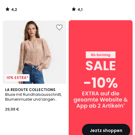
4,2
4,1
/
/
5
5
SALE
:
10%
EXTRA
ab
2
Artikeln*
10% EXTRA*
LA REDOUTE COLLECTIONS
Bluse mit Rundhalsausschnitt,
Blumenmuster und langen
Ärmeln
29,99 €
Jeztz shoppen