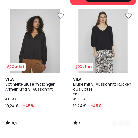
Outlet
Outlet
4,3
5
VILA
2
VILA
/ 5
/
Satinierte Bluse mit langen
Bluse mit V-Ausschnitt, Rücken
Farben
5
Ärmeln und V-Ausschnitt
aus Spitze
ab
34,99 €
34,99 €
19,24 €
-45%
19,24 €
-45%
4,3
5
/
/
5
5