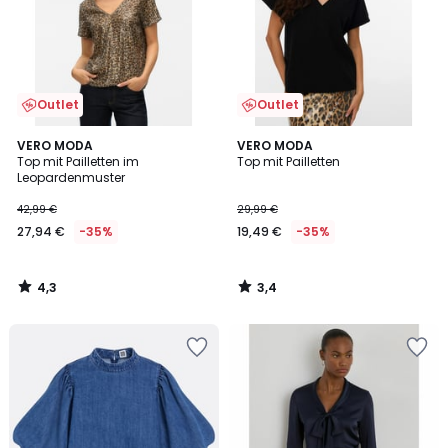
Outlet
Outlet
4,3
3,4
VERO MODA
VERO MODA
/ 5
/ 5
Top mit Pailletten im
Top mit Pailletten
Leopardenmuster
42,99 €
29,99 €
27,94 €
-35%
19,49 €
-35%
4,3
3,4
/
/
5
5