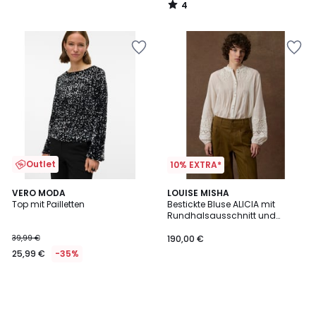
4
/
5
Outlet
10% EXTRA*
VERO MODA
LOUISE MISHA
Top mit Pailletten
Bestickte Bluse ALICIA mit
Rundhalsausschnitt und
langen Ärmeln
39,99 €
190,00 €
25,99 €
-35%