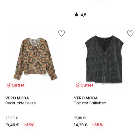
4,5
/
5
Outlet
Outlet
4
VERO MODA
VERO MODA
/
Bedruckte Bluse
Top mit Pailletten
5
29,99 €
21,99 €
19,49 €
-35%
14,29 €
-35%