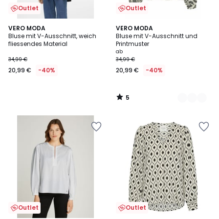
Outlet
Outlet
5
VERO MODA
2
VERO MODA
/
Bluse mit V-Ausschnitt, weich
Bluse mit V-Ausschnitt und
Farben
5
fliessendes Material
Printmuster
ab
34,99 €
34,99 €
20,99 €
-40%
20,99 €
-40%
5
/
5
Outlet
Outlet