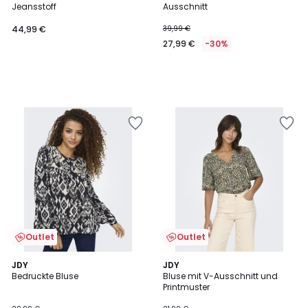
Jeansstoff
Ausschnitt
44,99 €
39,99 €
27,99 €
-30%
Outlet
Outlet
5
4,8
JDY
JDY
/
/ 5
Bedruckte Bluse
Bluse mit V-Ausschnitt und
5
Printmuster