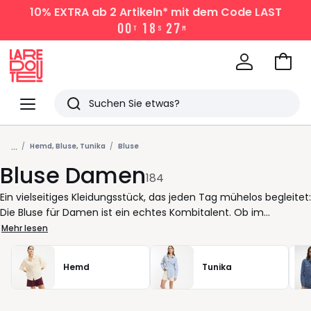
10% EXTRA
ab 2 Artikeln* mit dem Code LAST
0
0
1
8
2
7
T
S
M
Zum
Ware
La
Redoute
Menü
Suchen
Zuletzt
...
angesehen
Hemd, Bluse, Tunika
Bluse
Bluse Damen
Artikel
184
Ein vielseitiges Kleidungsstück, das jeden Tag mühelos begleitet:
Die Bluse für Damen ist ein echtes Kombitalent. Ob im
Homeoffice, beim Frühstück mit Freundinnen oder für den
Mehr lesen
Wochenendtrip mit der richtigen Bluse sind Sie im Nu perfekt
gestylt, ohne lange überlegen zu müssen. Von der klassischen
Hemd
Tunika
Hemdbluse mit Kragen bis zur fließenden Tunika: Unsere
Auswahl bietet für jede Figur und jeden Stil das passende
Modell. Der Vorteil? Sie können im Handumdrehen zwischen