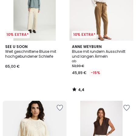
10% EXTRA*
10% EXTRA*
4,4
SEE U SOON
ANNE WEYBURN
/ 5
Weit geschnittene Bluse mit
Bluse mit rundem Ausschnitt
hochgebundener Schleife
und langen Ärmeln
ab
65,00 €
53,99 €
45,89 €
-15%
4,4
/
5