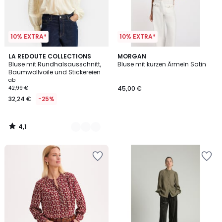
10% EXTRA*
10% EXTRA*
4,1
2
LA REDOUTE COLLECTIONS
MORGAN
/ 5
Bluse mit Rundhalsausschnitt,
Bluse mit kurzen Ärmeln Satin
Farben
Baumwollvoile und Stickereien
ab
42,99 €
45,00 €
32,24 €
-25%
4,1
/
5