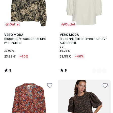
Outlet
Outlet
5
5
VERO MODA
2
VERO MODA
/
/
Bluse mit V-Ausschnitt und
Bluse mit Ballonärmeln und V-
Farben
5
5
Printmuster
Ausschnitt
ab
39,99 €
39,99 €
23,99 €
-40%
23,99 €
-40%
5
5
/
/
5
5