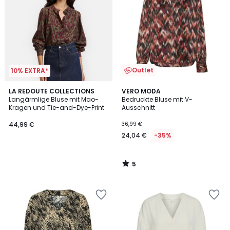
Outlet
10% EXTRA*
5
LA REDOUTE COLLECTIONS
VERO MODA
/
Langärmlige Bluse mit Mao-
Bedruckte Bluse mit V-
5
Kragen und Tie-and-Dye-Print
Ausschnitt
44,99 €
36,99 €
24,04 €
-35%
5
/
5