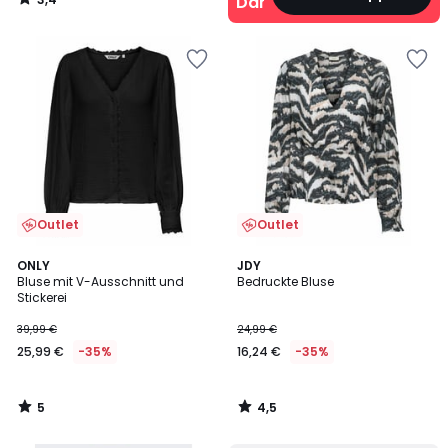
Damen
/
5
Outlet
Outlet
5
4,5
ONLY
JDY
/
/ 5
Bluse mit V-Ausschnitt und
Bedruckte Bluse
5
Stickerei
39,99 €
24,99 €
25,99 €
-35%
16,24 €
-35%
5
4,5
/
/
5
5