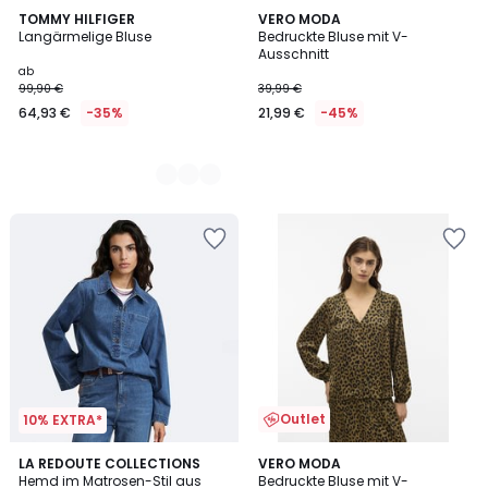
2
TOMMY HILFIGER
VERO MODA
Langärmelige Bluse
Bedruckte Bluse mit V-
Farben
Ausschnitt
ab
99,90 €
39,99 €
64,93 €
-35%
21,99 €
-45%
Outlet
10% EXTRA*
LA REDOUTE COLLECTIONS
VERO MODA
Hemd im Matrosen-Stil aus
Bedruckte Bluse mit V-