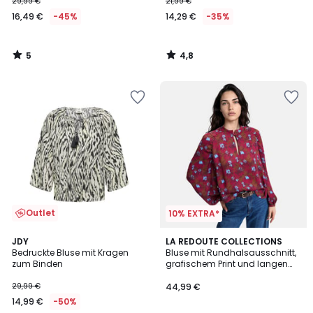
29,99 €
21,99 €
16,49 €
-45%
14,29 €
-35%
5
4,8
/
/
5
5
Outlet
10% EXTRA*
4,6
JDY
LA REDOUTE COLLECTIONS
/ 5
Bedruckte Bluse mit Kragen
Bluse mit Rundhalsausschnitt,
zum Binden
grafischem Print und langen
Ärmeln
29,99 €
44,99 €
14,99 €
-50%