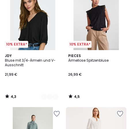
10% EXTRA*
10% EXTRA*
4,3
4,5
3
JDY
PIECES
/ 5
/ 5
Bluse mit 3/4-Ärmeln und V-
Ärmellose Spitzenbluse
Farben
Ausschnitt
21,99 €
26,99 €
4,3
4,5
/
/
5
5