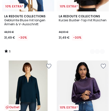
10% EXTRA*
10% EXTRA*
1
LA REDOUTE COLLECTIONS
2
LA REDOUTE COLLECTIONS
/
Geblümte Bluse mit langen
Kurzes Bustier-Top mit Rüschen
Farben
5
Ärmeln & V-Ausschnitt
44,99 €
44,99 €
31,49 €
-30%
31,49 €
-30%
1
/
5
Outlet
10% EXTRA*