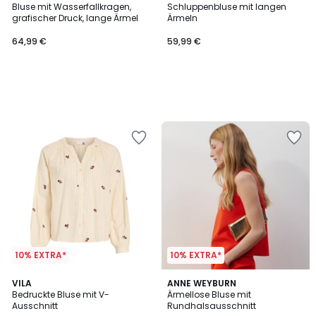
Bluse mit Wasserfallkragen,
Schluppenbluse mit langen
grafischer Druck, lange Ärmel
Ärmeln
64,99 €
59,99 €
10% EXTRA*
10% EXTRA*
3
VILA
ANNE WEYBURN
/
Bedruckte Bluse mit V-
Ärmellose Bluse mit
5
Ausschnitt
Rundhalsausschnitt