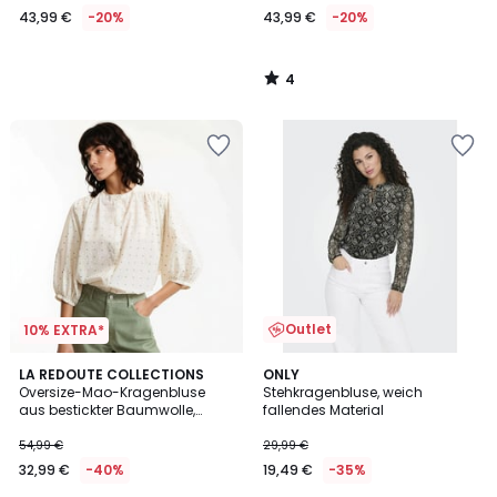
43,99 €
-20%
43,99 €
-20%
Statt
54,99
€
4
20%
/
5
Rabatt
angewendet.
Outlet
10% EXTRA*
4,2
4,1
LA REDOUTE COLLECTIONS
ONLY
/ 5
/ 5
Oversize-Mao-Kragenbluse
Stehkragenbluse, weich
aus bestickter Baumwolle,
fallendes Material
Signature BERTHE
54,99 €
29,99 €
32,99 €
-40%
19,49 €
-35%