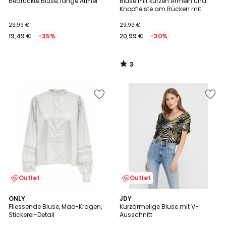
/
Bedruckte Bluse, lange Ärmel
Bluse mit kurzen Ärmeln und
5
Knopfleiste am Rücken mit
Blumenmuster
29,99 €
29,99 €
19,49 €
-35%
20,99 €
-30%
3
/
5
Outlet
Outlet
3
4,6
2
ONLY
3
JDY
/
/ 5
Fliessende Bluse, Mao-Kragen,
Kurzärmelige Bluse mit V-
Farben
Farben
5
Stickerei-Detail
Ausschnitt