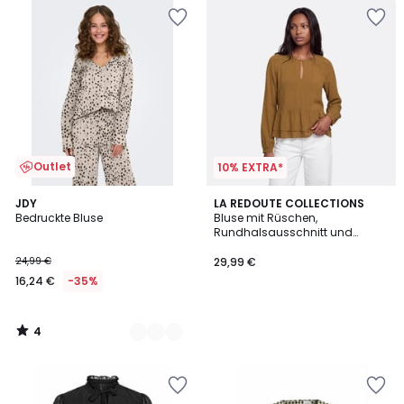
Outlet
10% EXTRA*
4
2
JDY
LA REDOUTE COLLECTIONS
/
Bedruckte Bluse
Bluse mit Rüschen,
Farben
5
Rundhalsausschnitt und
langen Ärmeln
24,99 €
29,99 €
16,24 €
-35%
4
/
5