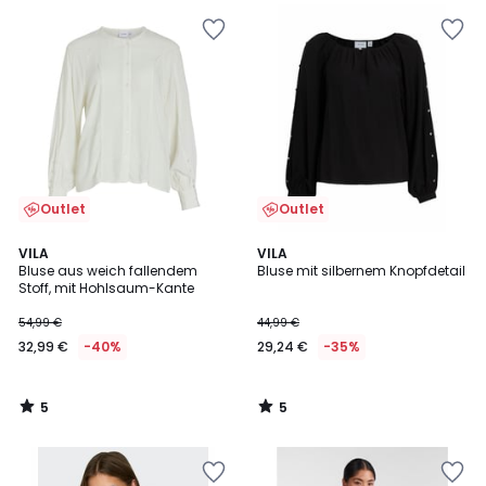
Outlet
Outlet
5
5
VILA
VILA
/
/
Bluse aus weich fallendem
Bluse mit silbernem Knopfdetail
5
5
Stoff, mit Hohlsaum-Kante
54,99 €
44,99 €
32,99 €
-40%
29,24 €
-35%
5
5
/
/
5
5