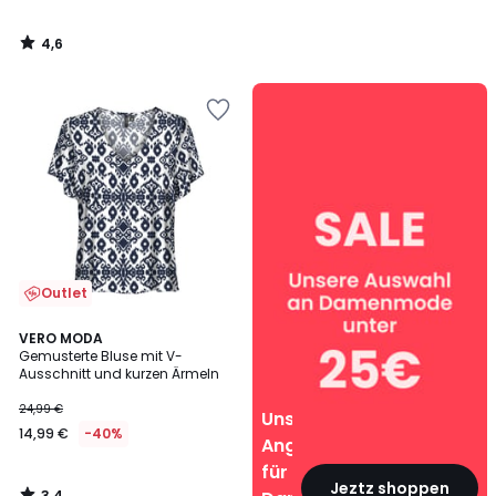
4,6
/
5
Unsere
Angebote
für
Damen
Outlet
3,4
VERO MODA
/ 5
Gemusterte Bluse mit V-
Ausschnitt und kurzen Ärmeln
24,99 €
Unsere
14,99 €
-40%
Angebote
für
Jeztz shoppen
3,4