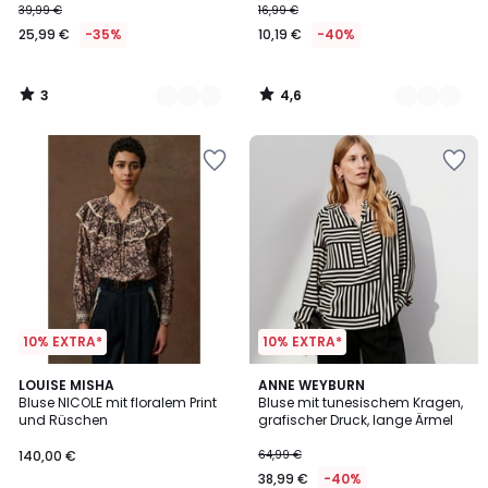
39,99 €
16,99 €
25,99 €
-35%
10,19 €
-40%
3
4,6
/
/
5
5
10% EXTRA*
10% EXTRA*
4,5
LOUISE MISHA
ANNE WEYBURN
/ 5
Bluse NICOLE mit floralem Print
Bluse mit tunesischem Kragen,
und Rüschen
grafischer Druck, lange Ärmel
140,00 €
64,99 €
38,99 €
-40%